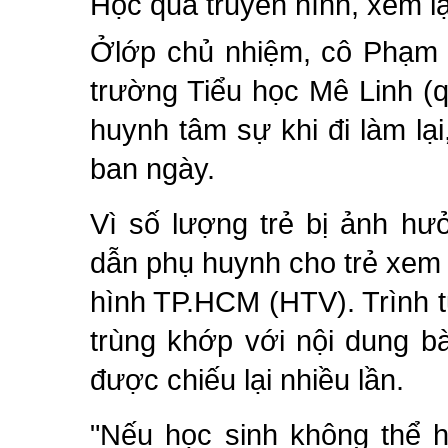
Học qua truyền hình, xem lạ
Ởlớp chủ nhiệm, cô Phạm N
trường Tiểu học Mê Linh (
huynh tâm sự khi đi làm lạ
ban ngày.
Vì số lượng trẻ bị ảnh h
dẫn phụ huynh cho trẻ xem 
hình TP.HCM (HTV). Trình t
trùng khớp với nội dung b
được chiếu lại nhiều lần.
"Nếu học sinh không thể họ