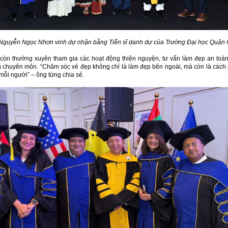
Nguyễn Ngọc Nhơn vinh dự nhận bằng Tiến sĩ danh dự của Trường Đại học Quận
còn thường xuyên tham gia các hoạt động thiện nguyện, tư vấn làm đẹp an toàn.
chuyên môn. “Chăm sóc vẻ đẹp không chỉ là làm đẹp bên ngoài, mà còn là cách để 
mỗi người” – ông từng chia sẻ.