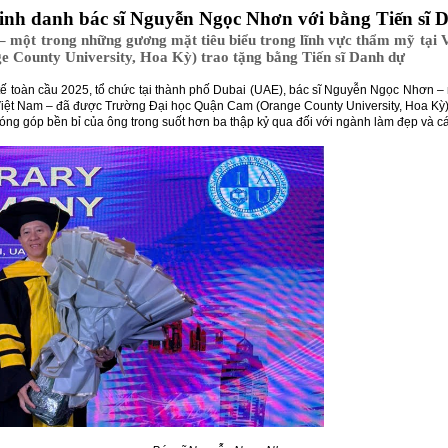
nh danh bác sĩ Nguyễn Ngọc Nhơn với bằng Tiến sĩ 
 một trong những gương mặt tiêu biểu trong lĩnh vực thẩm mỹ tại
 County University, Hoa Kỳ) trao tặng bằng Tiến sĩ Danh dự
tế toàn cầu 2025, tổ chức tại thành phố Dubai (UAE), bác sĩ Nguyễn Ngọc Nhơn –
 Việt Nam – đã được Trường Đại học Quận Cam (Orange County University, Hoa Kỳ)
óng góp bền bỉ của ông trong suốt hơn ba thập kỷ qua đối với ngành làm đẹp và c