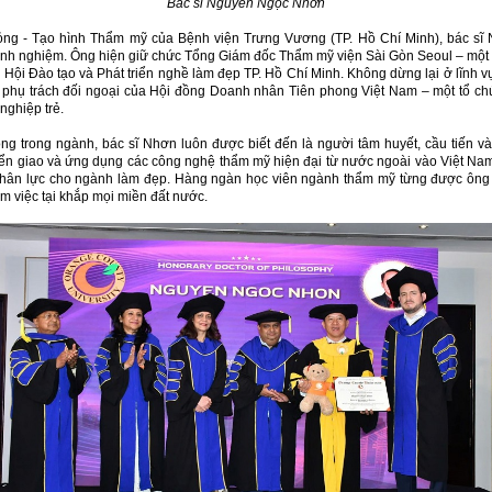
Bác sĩ Nguyễn Ngọc Nhơn
ỏng - Tạo hình Thẩm mỹ của Bệnh viện Trưng Vương (TP. Hồ Chí Minh), bác s
inh nghiệm. Ông hiện giữ chức Tổng Giám đốc Thẩm mỹ viện Sài Gòn Seoul – một th
 Hội Đào tạo và Phát triển nghề làm đẹp TP. Hồ Chí Minh. Không dừng lại ở lĩnh
h phụ trách đối ngoại của Hội đồng Doanh nhân Tiên phong Việt Nam – một tổ ch
nghiệp trẻ.
g trong ngành, bác sĩ Nhơn luôn được biết đến là người tâm huyết, cầu tiến v
yển giao và ứng dụng các công nghệ thẩm mỹ hiện đại từ nước ngoài vào Việt Nam
nhân lực cho ngành làm đẹp. Hàng ngàn học viên ngành thẩm mỹ từng được ông t
m việc tại khắp mọi miền đất nước.