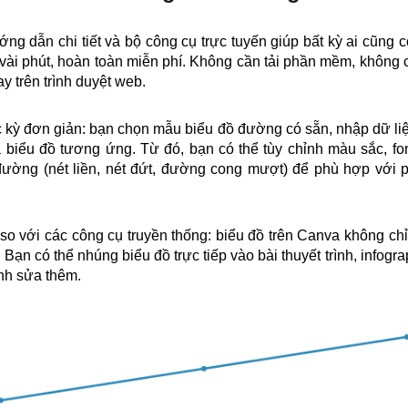
g dẫn chi tiết và bộ công cụ trực tuyến giúp bất kỳ ai cũng c
 vài phút, hoàn toàn miễn phí. Không cần tải phần mềm, không 
y trên trình duyệt web.
c kỳ đơn giản: bạn chọn mẫu biểu đồ đường có sẵn, nhập dữ li
 biểu đồ tương ứng. Từ đó, bạn có thể tùy chỉnh màu sắc, fon
 đường (nét liền, nét đứt, đường cong mượt) để phù hợp với 
 so với các công cụ truyền thống: biểu đồ trên Canva không chỉ
Bạn có thể nhúng biểu đồ trực tiếp vào bài thuyết trình, infog
nh sửa thêm.