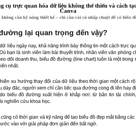
 cụ trực quan hóa dữ liệu không thể thiếu và cách tạ
Canva
không cần kỹ năng thiết kế – chỉ cần vài cú nhấp chuột để có biểu 
 đường lại quan trọng đến vậy?
 dữ liệu ngày nay, khả năng trình bày thông tin một cách trực qu
Dù bạn là sinh viên làm bài thuyết trình, nhân viên văn phòng 
eo dõi doanh thu, biểu đồ đường (line chart) luôn là một trong
iến nhất.
hiện xu hướng thay đổi của dữ liệu theo thời gian một cách rõ 
ệu dày đặc, người xem chỉ cần liếc qua đường cong đi lên hay 
ý do biểu đồ đường xuất hiện ở khắp nơi: từ bản tin tài chính,
ài nghiên cứu khoa học.
i cũng có thời gian và kỹ năng để tạo biểu đồ đẹp mắt bằng c
bước vào với giải pháp đơn giản đến bất ngờ.