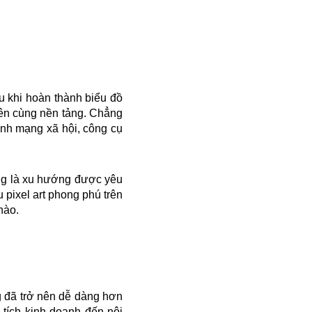
au khi hoàn thành biểu đồ
rên cùng nền tảng. Chẳng
nh mạng xã hội, công cụ
ang là xu hướng được yêu
u pixel art phong phú trên
nào.
g đã trở nên dễ dàng hơn
 tích kinh doanh đến nội