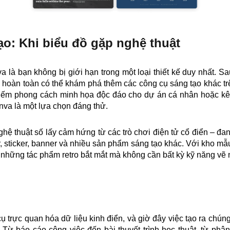
ạo: Khi biểu đồ gặp nghệ thuật
va là bạn không bị giới hạn trong một loại thiết kế duy nhất. S
hoàn toàn có thể khám phá thêm các công cụ sáng tạo khác t
kiếm phong cách minh họa độc đáo cho dự án cá nhân hoặc kê
va là một lựa chọn đáng thử.
nghệ thuật số lấy cảm hứng từ các trò chơi điện tử cổ điển – đ
ar, sticker, banner và nhiều sản phẩm sáng tạo khác. Với kho mẫ
 những tác phẩm retro bắt mắt mà không cần bất kỳ kỹ năng vẽ 
ụ trực quan hóa dữ liệu kinh điển, và giờ đây việc tạo ra chún
Từ báo cáo công việc đến bài thuyết trình học thuật, từ phân