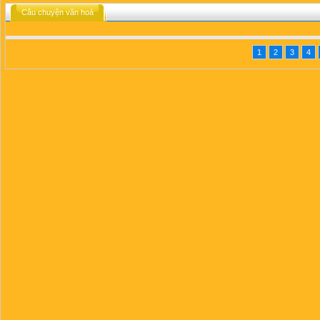
Câu chuyện văn hoá
1
2
3
4