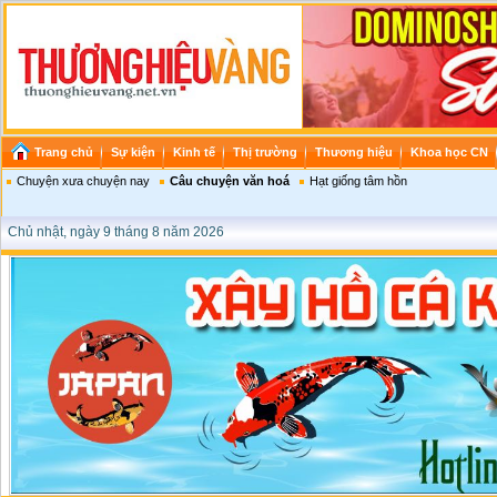
Trang chủ
Sự kiện
Kinh tế
Thị trường
Thương hiệu
Khoa học CN
Chuyện xưa chuyện nay
Câu chuyện văn hoá
Hạt giống tâm hồn
Chủ nhật, ngày 9 tháng 8 năm 2026