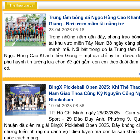
Thể thao giải trí
Trung tâm bóng đá Ngọc Hùng Cao Khanh
Giang - Nơi ươm mầm tài năng trẻ
23-04-2026 05:18
Trong những năm gần đây, phong trào bóng
tại khu vực miền Tây Nam Bộ ngày càng ph
mạnh mẽ. Nổi bật trong đó là Trung tâm 
Ngọc Hùng Cao Khanh Tiền Giang – một địa chỉ uy tín, được đ
phụ huynh tin tưởng lựa chọn để gửi gắm con em theo đuổi đam
cỏ.
BingX Pickleball Open 2025: Khi Thể Thao
Nam Giao Thoa Cùng Kỷ Nguyên Công N
Blockchain
10-04-2025 08:56
TP. Hồ Chí Minh, ngày 29/03/2025 – Cụm s
Sport - 29 Đào Duy Anh, Phường 9, Q
Nhuận đã diễn ra giải BingX Pickleball Open 2025. Đây không ch
chứng kiến những cú đánh vợt điêu luyện mà còn là sân khấu 
cuộc cách mạng.