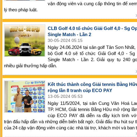
vận động viên và cung cấp thông tin để xe
lý theo pháp luật.
CLB Golf 4.0 tổ chức Giải Golf 4,0 - Sg O
Single Match - Lần 2
30-05-2024 05:15
Ngày 24.06.2024 tại sân golf Tân Sơn Nhất,
bộ Golf 4.0 sẽ tổ chức Giải Golf 4,0 - S
Single Match - Lần 2. Giải quy tụ 240 go
nhiều giải thưởng hấp dẫn.
Kết thúc thành công Giải tennis Bằng H
rộng lần 8 tranh cúp ECO PAY
13-05-2024 05:53
Ngày 11/5/2024, tại sân Cung Văn Hoá La
TP. HCM, Giải tennis Bằng Hữu mở rộng lần
cúp ECO PAY đã diễn ra đầy kịch tính vớ
trận đấu hấp dẫn và những diễn biến bất ngờ. Giải đấu thu hút sự 
của 24 cặp vận động viên cùng các nhà tài trợ, khách mời và ban 