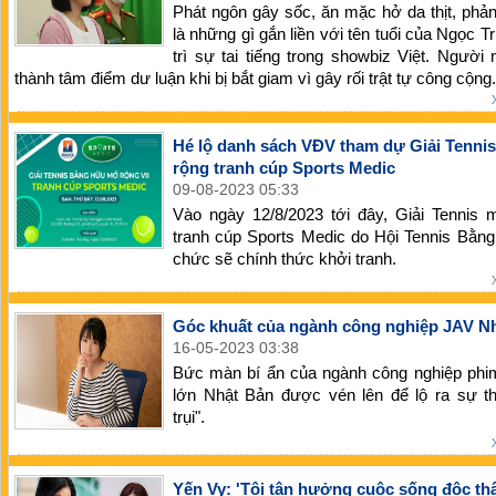
Phát ngôn gây sốc, ăn mặc hở da thịt, ph
là những gì gắn liền với tên tuổi của Ngọc Tr
trì sự tai tiếng trong showbiz Việt. Người
thành tâm điểm dư luận khi bị bắt giam vì gây rối trật tự công cộng.
Hé lộ danh sách VĐV tham dự Giải Tenni
rộng tranh cúp Sports Medic
09-08-2023 05:33
Vào ngày 12/8/2023 tới đây, Giải Tennis
tranh cúp Sports Medic do Hội Tennis Bằng
chức sẽ chính thức khởi tranh.
Góc khuất của ngành công nghiệp JAV N
16-05-2023 03:38
Bức màn bí ẩn của ngành công nghiệp phi
lớn Nhật Bản được vén lên để lộ ra sự th
trụi".
Yến Vy: 'Tôi tận hưởng cuộc sống độc th