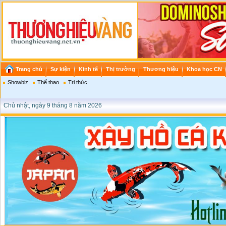
Trang chủ
Sự kiện
Kinh tế
Thị trường
Thương hiệu
Khoa học CN
Showbiz
Thể thao
Tri thức
Chủ nhật, ngày 9 tháng 8 năm 2026