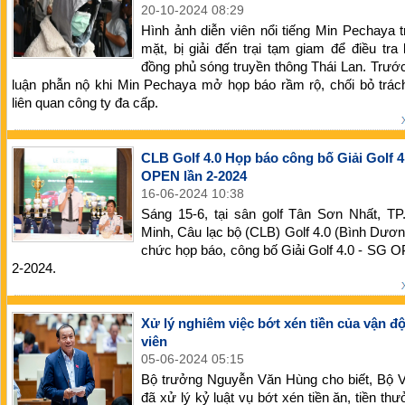
20-10-2024 08:29
Hình ảnh diễn viên nổi tiếng Min Pechaya 
mặt, bị giải đến trại tạm giam để điều tra
đồng phủ sóng truyền thông Thái Lan. Trướ
luận phẫn nộ khi Min Pechaya mở họp báo rầm rộ, chối bỏ trác
liên quan công ty đa cấp.
CLB Golf 4.0 Họp báo công bố Giải Golf 4
OPEN lần 2-2024
16-06-2024 10:38
Sáng 15-6, tại sân golf Tân Sơn Nhất, TP
Minh, Câu lạc bộ (CLB) Golf 4.0 (Bình Dươn
chức họp báo, công bố Giải Golf 4.0 - SG 
2-2024.
Xử lý nghiêm việc bớt xén tiền của vận đ
viên
05-06-2024 05:15
Bộ trưởng Nguyễn Văn Hùng cho biết, Bộ
đã xử lý kỷ luật vụ bớt xén tiền ăn, tiền th