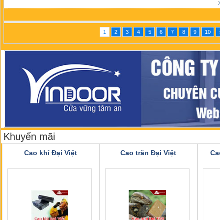
1
2
3
4
5
6
7
8
9
10
Khuyến mãi
Cao khỉ Đại Việt
Cao trăn Đại Việt
Ca