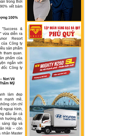
ẩn trong thời
n 90% vết bám
g
 lượng 100%
h "Success &
" vừa diễn ra
Amor Resort
 của Công ty
ều sản phẩm
́ch tham quan.
sản phẩm của
yện ngắn với
́m đốc Công ty
 Nơi Vẻ
 Thẩm Mỹ
ành làm đẹp
iển mạnh mẽ,
không còn chỉ
về ngoại hình,
ng dấu ấn cá
ịnh hướng đó,
 sáng lập và
ăn Hải – còn
á nhân Master