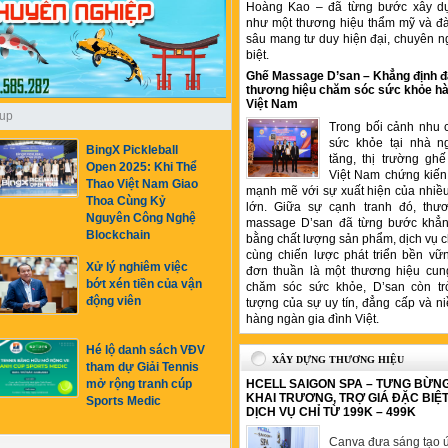
Hoàng Kao – đã từng bước xây d
như một thương hiệu thẩm mỹ và đ
sâu mang tư duy hiện đại, chuyên n
biệt.
Ghế Massage D’san – Khẳng định đ
thương hiệu chăm sóc sức khỏe hà
Việt Nam
up
Trong bối cảnh nhu 
sức khỏe tại nhà n
BingX Pickleball
tăng, thị trường gh
Open 2025: Khi Thể
Việt Nam chứng kiến 
Thao Việt Nam Giao
mạnh mẽ với sự xuất hiện của nhiề
Thoa Cùng Kỷ
lớn. Giữa sự cạnh tranh đó, thư
Nguyên Công Nghệ
massage D’san đã từng bước khẳng
Blockchain
bằng chất lượng sản phẩm, dịch vụ 
cùng chiến lược phát triển bền vữ
Xử lý nghiêm việc
đơn thuần là một thương hiệu cung
bớt xén tiền của vận
chăm sóc sức khỏe, D’san còn tr
động viên
tượng của sự uy tín, đẳng cấp và ni
hàng ngàn gia đình Việt.
Hé lộ danh sách VĐV
XÂY DỰNG THƯƠNG HIỆU
tham dự Giải Tennis
HCELL SAIGON SPA – TƯNG BỪN
mở rộng tranh cúp
KHAI TRƯƠNG, TRỢ GIÁ ĐẶC BIỆ
Sports Medic
DỊCH VỤ CHỈ TỪ 199K – 499K
Canva đưa sáng tạo ứ