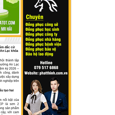
âm đắc cử
 An Lạc khóa
hội thành lập
hường An Lạc
iệm kỳ 2026 –
nh công, đánh
việc xây dựng
h nghiệp trên
ấu tạo hai
m nổi bật của
EP là sơn 2
dòng sản phẩm
 cậy, với cam