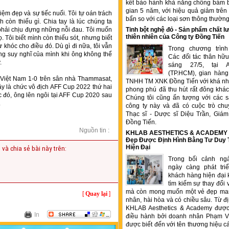
kết bảo hành khả năng chống bám b
gian 5 năm, với hiệu quả giảm trê
iệm đẹp và sự tiếc nuối. Tôi tự oán trách
bẩn so với các loại sơn thông thườn
h còn thiếu gì. Chia tay là lúc chúng ta
a phải chịu đựng những nỗi đau. Tôi muốn
Tinh bột nghệ đỏ - Sản phẩm chất
thiên nhiên của Công ty Đồng Tiến
 Tôi biết mình còn thiếu sót, nhưng biết
ự khóc cho điều đó. Dù gì đi nữa, tôi vẫn
Trong chương trìn
rong suy nghĩ của mình khi ông không thể
Các đối tác thân hữu
.
sáng 27/5, tại 
(TP.HCM), gian hàng
n Việt Nam 1-0 trên sân nhà Thammasat,
TNHH TM XNK Đồng Tiến với khá nhi
Đây là chức vô địch AFF Cup 2022 thứ hai
phong phú đã thu hút rất đông kha
ớc đó, ông lên ngôi tại AFF Cup 2020 sau
Chúng tôi cũng ấn tượng với các 
.
công ty này và đã có cuộc trò chu
Thạc sĩ - Dược sĩ Diệu Trần, Gia
Đồng Tiến.
Nguồn tin :
KHLAB AESTHETICS & ACADEMY –
Đẹp Được Định Hình Bằng Tư Duy
Hiện Đại
 và chia sẻ bài này trên:
Trong bối cảnh ng
ngày càng phát tr
khách hàng hiện đại 
tìm kiếm sự thay đổi 
mà còn mong muốn một vẻ đẹp ma
[
Quay lại
]
nhân, hài hòa và có chiều sâu. Từ đ
KHLAB Aesthetics & Academy được
In
điều hành bởi doanh nhân Phạm V
được biết đến với tên thương hiệu c