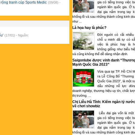
gia có tiếng trong việc 
 rộng tranh cúp Sports Medic
(09/08) -
ngành liên quốc gia. Ở tu
đại gia nắm trong tay k
khổng lồ và sau những thành công kinh d
như ...
Là họa hay là phúc?
Đời người có rất nhiều
ếu'
(17/01) - Nguồn:
chỗ u minh đã tự có sắ
việc là phúc hay là 
không giống như biểu hi
và cũng không thể dễ dàng nhận định.
Saigonlube được vinh danh “Thươn
Mạnh Quốc Gia 2023”
Vừa qua tại TP. Hồ Chí M
ra Lễ Công Bố “Thương
Quốc Gia 2023”, là một s
dấu những nỗ lực đón
doanh nghiệp, thương hiệu uy tín, chất lượ
thị trường. ...
Chị Liễu Hà Tĩnh: Kiếm ngàn tỷ nước
về chơi showbiz
Liễu đại gia vốn là một
gia có tiếng trong việc 
ngành liên quốc gia. Ở tu
đại gia nắm trong tay k
khổng lồ và sau những thành công kinh d