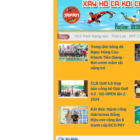
HLV Park Hang-seo
,
Thái Lan
,
AFF C
Trung tâm bóng đá
Ngọc Hùng Cao
Khanh Tiền Giang -
Nơi ươm mầm tài
năng trẻ
CLB Golf 4.0 Họp
báo công bố Giải Golf
4.0 - SG OPEN lần 2-
2024
Kết thúc thành công
Giải tennis Bằng
Hữu mở rộng lần 8
tranh cúp ECO PAY
Các tin khác