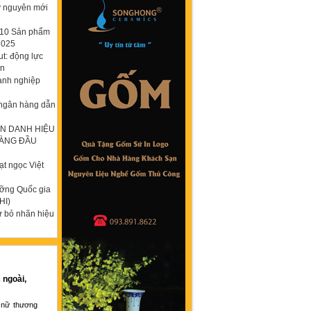
ỷ nguyên mới
p 10 Sản phẩm
2025
t: động lực
ơn
anh nghiệp
 ngân hàng dẫn
N DANH HIỆU
HÀNG ĐẦU
t ngọc Việt
ưỡng Quốc gia
HI)
ừ bỏ nhãn hiệu
 ngoài,
 nữ thương