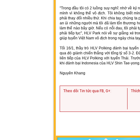
"Trong đầu tôi có 2 luồng suy nghĩ: nhớ về kỷ n
mình vì không thể vô địch. Tôi không biết mìn
phải thay đổi nhiều thứ. Khi chia tay, chúng t
an ủi những người mà tôi đã làm tổn thương họ.
làm thế nào bây giờ. Nếu có nỗi đau, tôi phải t
phải tiếp tục", HLV Park nói về sự giằng xé t
giúp tuyển Việt Nam vô địch trong ngày chia tay
Tối 16/1, thầy trò HLV Polking đánh bại tuyể
qua đó giành chiến thắng với tổng tỷ số 3-2. 
liên tiếp của HLV Polking với tuyển Thái. Trư
khi đánh bại Indonesia của HLV Shin Tae-yong
Nguyên Khang
Theo dõi Tin tức qua FB, G+:
Thích