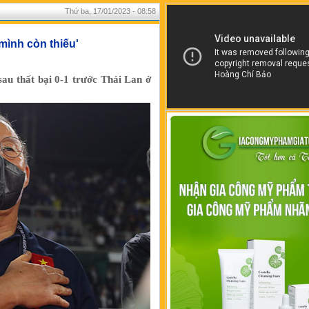
Thứ ba, 17/01/2023 - 08:58
mình còn thiếu'
au thất bại 0-1 trước Thái Lan ở