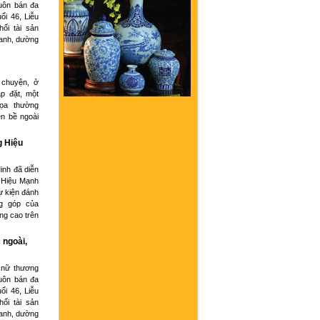
buôn bán đa
ổi 46, Liễu
hối tài sản
oanh, dường
 chuyện, ở
p đặt, một
họa thường
ện bề ngoài
g Hiệu
inh đã diễn
 Hiệu Mạnh
ự kiện đánh
g góp của
ng cao trên
 ngoài,
 nữ thương
buôn bán đa
ổi 46, Liễu
hối tài sản
oanh, dường