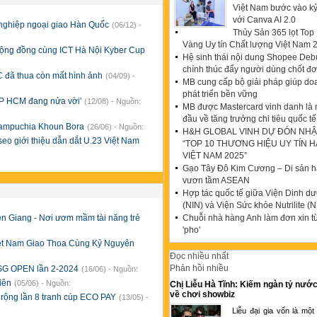
Việt Nam bước vào k
với Canva AI 2.0
nghiệp ngoại giao Hàn Quốc
(06/12) -
Thủy Sản 365 lọt To
Vàng Uy tín Chất lượng Việt Nam 
 cộng đồng cùng ICT Hà Nội Kyber Cup
Hệ sinh thái nội dung Shopee Debu
chính thúc đẩy người dùng chốt đ
C đã thua còn mất hình ảnh
(04/09) -
MB cung cấp bộ giải pháp giúp do
phát triển bền vững
TP HCM đang nửa vời'
(12/08) - Nguồn:
MB được Mastercard vinh danh là
đầu về tăng trưởng chi tiêu quốc tế
 Campuchia Khoun Bora
(26/06) - Nguồn:
H&H GLOBAL VINH DỰ ĐÓN NHẬ
o giới thiệu dẫn dắt U.23 Việt Nam
“TOP 10 THƯƠNG HIỆU UY TÍN 
VIỆT NAM 2025”
Gạo Tây Đô Kim Cương – Di sản hạ
vươn tầm ASEAN
Hợp tác quốc tế giữa Viện Dinh d
(NIN) và Viện Sức khỏe Nutrilite (N
Chuỗi nhà hàng Anh làm đơn xin t
n Giang - Nơi ươm mầm tài năng trẻ
'pho'
iệt Nam Giao Thoa Cùng Kỷ Nguyên
Đọc nhiều nhất
Phản hồi nhiều
- SG OPEN lần 2-2024
(16/06) - Nguồn:
viên
(05/06) - Nguồn:
Chị Liễu Hà Tĩnh: Kiếm ngàn tỷ nước
về chơi showbiz
 rộng lần 8 tranh cúp ECO PAY
(13/05) -
Liễu đại gia vốn là một