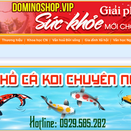
Thương hiệu
Khoa học CN
Văn hoá Đời sống
Gia đình Xã hội
Văn học Ng