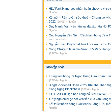
HLV Park Hang-seo nhận huân chương vì sự 
Nguồn:
Kết nối – Rèn luyện sức khoẻ – Chung tay vì
2022
(26/09) - Nguồn:
Duy Mạnh, Văn Hậu liên tục đá xấu: Hà Nội F
Nguồn:
Ông Nguyễn Văn Nên: 'Cách làm bóng đá ở 
vnexpress.net
Nguyễn Trần Duy Nhất thua knock-out võ sĩ
Gong Oh-kyun là ai mà được HLV Park Hang-se
(29/05) - Nguồn:
Mới cập nhật
Trung tâm bóng đá Ngọc Hùng Cao Khanh Tiề
(23/04) - Nguồn:
BingX Pickleball Open 2025: Khi Thể Thao V
Công Nghệ Blockchain
(10/04) - Nguồn:
CLB Golf 4.0 Họp báo công bố Giải Golf 4.0 
Xử lý nghiêm việc bớt xén tiền của vận động 
Kết thúc thành công Giải tennis Bằng Hữu mở
Nguồn: