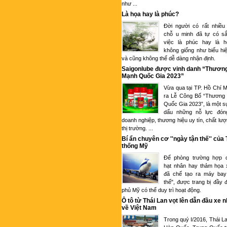
như ...
Là họa hay là phúc?
Đời người có rất nhiều
chỗ u minh đã tự có sắ
việc là phúc hay là 
không giống như biểu hi
và cũng không thể dễ dàng nhận định.
Saigonlube được vinh danh “Thươn
Mạnh Quốc Gia 2023”
Vừa qua tại TP. Hồ Chí M
ra Lễ Công Bố “Thương
Quốc Gia 2023”, là một s
dấu những nỗ lực đón
doanh nghiệp, thương hiệu uy tín, chất lượ
thị trường. ...
Bí ẩn chuyên cơ ''ngày tận thế'' của
thống Mỹ
Để phòng trường hợp c
hạt nhân hay thảm họa 
đã chế tạo ra máy bay
thế", được trang bị đầy 
phủ Mỹ có thể duy trì hoạt động.
Ô tô từ Thái Lan vọt lên dẫn đầu xe 
về Việt Nam
Trong quý I/2016, Thái L