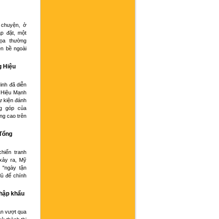
 chuyện, ở
p đặt, một
họa thường
ện bề ngoài
g Hiệu
inh đã diễn
 Hiệu Mạnh
ự kiện đánh
g góp của
ng cao trên
 Tổng
hiến tranh
xảy ra, Mỹ
 "ngày tận
đủ để chính
nhập khẩu
an vượt qua