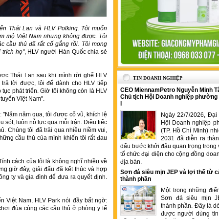
uyển Thái Lan và HLV Polking. Tôi muốn
âm mộ Việt Nam nhưng không được. Tôi
Các cầu thủ đã rất cố gắng rồi. Tôi mong
trích họ"
, HLV người Hàn Quốc chia sẻ
ược Thái Lan sau khi mình rời ghế HLV
TIN DOANH NGHIỆP
 trả lời được, tôi để dành cho HLV tiếp
CEO MiennamPetro Nguyễn Minh T
 tục phát triển. Giờ tôi không còn là HLV
Chủ tịch Hội Doanh nghiệp phường
 tuyển Việt Nam".
I
: "Năm năm qua, tôi được cổ vũ, khích lệ
Ngày 22/7/2026, Đại 
u sót, luôn nỗ lực qua mỗi trận. Điều tiếc
Hội Doanh nghiệp p
. Chúng tôi đã trải qua nhiều niềm vui,
(TP. Hồ Chí Minh) nh
ững cầu thủ của mình khiến tôi rất đau
2031 đã diễn ra thà
dấu bước khởi đầu quan trọng trong 
tổ chức đại diện cho cộng đồng doan
Tính cách của tôi là không nghĩ nhiều về
địa bàn.
g giờ đây, giải đấu đã kết thúc và hợp
Sơn đá siêu mịn JEP và lợi thế từ c
ông ty và gia đình để đưa ra quyết định.
thành phần
Một trong những điể
Sơn đá siêu mịn J
ển Việt Nam, HLV Park nói đầy bất ngờ:
thành phần. Đây là 
 chơi đùa cùng các cầu thủ ở phòng y tế
được người dùng tin