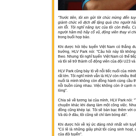
"Trước tiên, tôi xin gửi lời chúc mừng đến t
giành chức vô địch để tặng quà cho người h
xin lỗi. Tôi nghĩ năng lực của tôi còn thiếu. 
người hâm mộ hãy cổ vũ, động viên thay vì chỉ 
trong buổi họp báo.
Khi được hỏi liệu tuyển Việt Nam có thắng đ
trưởng, HLV Park nói: "Câu hỏi này tôi không
theo. Nhưng tôi nghĩ tuyển Việt Nam có thể tiếp
và tôi sẽ trở thành cổ động viên của đội U23 và
HLV Park cũng bày tỏ về nỗi tiếc nuối của mình
rất lớn. Tôi nghĩ mình vẫn là HLV còn nhiều thiế
nuối là mình không còn đồng hành cùng cầu thủ
nỗi buồn cùng nhau. Việc không còn ở cạnh nh
lòng".
Chia sẻ về tương lai của mình, HLV Park nói: "
chuyện khác khi đang làm một công việc. Nhưn
đồng cũng khép lại. Tôi sẽ bàn bạc thêm với c
Và dù ở đâu, tôi cũng sẽ chỉ làm bóng đá".
Khi được hỏi về ký ức đáng nhớ nhất với tuy
"Có lẽ là những giây phút tôi cùng sinh hoạt,
của đội tuyển".