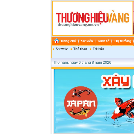
Trang chủ
Sự kiện
Kinh tế
Thị trường
Showbiz
Thể thao
Tri thức
Thứ năm, ngày 6 tháng 8 năm 2026