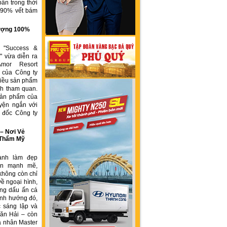
ẩn trong thời
n 90% vết bám
g
 lượng 100%
h "Success &
" vừa diễn ra
Amor Resort
 của Công ty
ều sản phẩm
́ch tham quan.
sản phẩm của
yện ngắn với
́m đốc Công ty
 Nơi Vẻ
 Thẩm Mỹ
ành làm đẹp
iển mạnh mẽ,
không còn chỉ
về ngoại hình,
ng dấu ấn cá
ịnh hướng đó,
 sáng lập và
ăn Hải – còn
á nhân Master