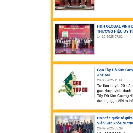
H&H GLOBAL VINH 
THƯƠNG HIỆU UY TÍ
14-10-2025 07:02
Gạo Tây Đô Kim Cươn
ASEAN
20-08-2025 11:41
Từ tâm huyết 20 năm
gạo được vinh danh 
Tây Đô Kim Cương đã 
đưa hạt gạo Việt ra thế
Hợp tác quốc tế giữa
Viện Sức khỏe Nutrili
20-02-2025 05:39