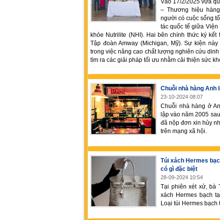
Vào 17/2/2025 vừa qu
– Thương hiệu hàng
người có cuộc sống t
tác quốc tế giữa Việ
khỏe Nutrilite (NHI). Hai bên chính thức ký kết
Tập đoàn Amway (Michigan, Mỹ). Sự kiện này
trong việc nâng cao chất lượng nghiên cứu dinh
tìm ra các giải pháp tối ưu nhằm cải thiện sức kh
Chuỗi nhà hàng Anh l
23-10-2024 08:07
Chuỗi nhà hàng ở Anh
lập vào năm 2005 sau
đã nộp đơn xin hủy nh
trên mạng xã hội.
Túi xách Hermes bạc
có gì đặc biệt
28-09-2024 10:54
Tại phiên xét xử, bà
xách Hermes bạch tạ
Loại túi Hermes bạch t