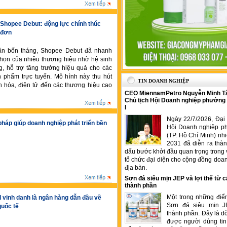
g Shopee Debut: động lực chính thúc
 đơn
ần bốn tháng, Shopee Debut đã nhanh
chọn của nhiều thương hiệu nhờ hệ sinh
g, hỗ trợ tăng trưởng hiệu quả cho các
n phẩm trực tuyến. Mô hình này thu hút
TIN DOANH NGHIỆP
 hóa, điện tử đến các thương hiệu cao
CEO MiennamPetro Nguyễn Minh T
Chủ tịch Hội Doanh nghiệp phường
I
Ngày 22/7/2026, Đại 
pháp giúp doanh nghiệp phát triển bền
Hội Doanh nghiệp p
(TP. Hồ Chí Minh) nh
2031 đã diễn ra thà
dấu bước khởi đầu quan trọng trong 
tổ chức đại diện cho cộng đồng doan
địa bàn.
Sơn đá siêu mịn JEP và lợi thế từ c
thành phần
Một trong những điể
vinh danh là ngân hàng dẫn đầu về
Sơn đá siêu mịn J
quốc tế
thành phần. Đây là 
được người dùng tin