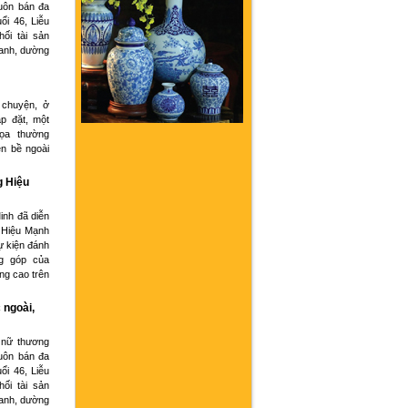
buôn bán đa
ổi 46, Liễu
hối tài sản
oanh, dường
 chuyện, ở
p đặt, một
họa thường
ện bề ngoài
g Hiệu
inh đã diễn
 Hiệu Mạnh
ự kiện đánh
g góp của
ng cao trên
 ngoài,
 nữ thương
buôn bán đa
ổi 46, Liễu
hối tài sản
oanh, dường