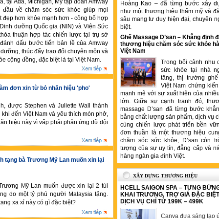
a, tại Ada, Michigan, Mỹ tập đoàn Amway
Hoàng Kao – đã từng bước xây d
 đầu về chăm sóc sức khỏe giúp mọi
như một thương hiệu thẩm mỹ và đ
ốt đẹp hơn khỏe mạnh hơn - công bố hợp
sâu mang tư duy hiện đại, chuyên n
n Dinh dưỡng Quốc gia (NIN) và Viện Sức
biệt.
 thỏa thuận hợp tác chiến lược tại trụ sở
Ghế Massage D’san – Khẳng định đ
 đánh dấu bước tiến bản lề của Amway
thương hiệu chăm sóc sức khỏe hà
Việt Nam
 dưỡng, thúc đẩy trao đổi chuyên môn và
ỏe cộng đồng, đặc biệt là tại Việt Nam.
Trong bối cảnh nhu 
sức khỏe tại nhà n
tăng, thị trường gh
Việt Nam chứng kiến 
àm đơn xin từ bỏ nhãn hiệu 'pho'
mạnh mẽ với sự xuất hiện của nhiề
lớn. Giữa sự cạnh tranh đó, thư
, được Stephen và Juliette Wall thành
massage D’san đã từng bước khẳng
 khi đến Việt Nam và yêu thích món phở,
bằng chất lượng sản phẩm, dịch vụ 
ãn hiệu này vì vấp phải phản ứng dữ dội
cùng chiến lược phát triển bền vữ
đơn thuần là một thương hiệu cung
chăm sóc sức khỏe, D’san còn tr
tượng của sự uy tín, đẳng cấp và ni
hàng ngàn gia đình Việt.
h tạng bà Trương Mỹ Lan muốn xin lại
XÂY DỰNG THƯƠNG HIỆU
 Trương Mỹ Lan muốn được xin lại 2 túi
HCELL SAIGON SPA – TƯNG BỪN
ng do một tỷ phú người Malaysia tặng.
KHAI TRƯƠNG, TRỢ GIÁ ĐẶC BIỆ
DỊCH VỤ CHỈ TỪ 199K – 499K
ạng xa xỉ này có gì đặc biệt?
Canva đưa sáng tạo ứ