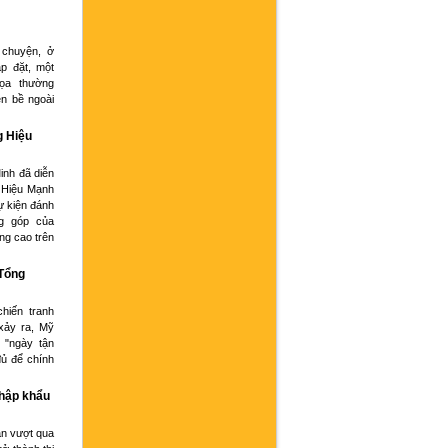
 chuyện, ở
p đặt, một
họa thường
ện bề ngoài
g Hiệu
inh đã diễn
 Hiệu Mạnh
ự kiện đánh
g góp của
ng cao trên
 Tổng
hiến tranh
xảy ra, Mỹ
 "ngày tận
đủ để chính
nhập khẩu
an vượt qua