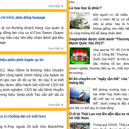
.
như ...
Là họa hay là phúc?
Đời người có rất nhiều
chỉ trích, phải đóng fanpage
chỗ u minh đã tự có sắ
việc là phúc hay là 
 là coi thường khách hàng của quản lý
không giống như biểu hi
g đồng fan của ca sĩ Choi Siwon (Super
và cũng không thể dễ dàng nhận định.
ng hiệu này liên tiếp nhận đánh giá tiêu
Saigonlube được vinh danh “Thươn
age.
Mạnh Quốc Gia 2023”
Vừa qua tại TP. Hồ Chí M
ra Lễ Công Bố “Thương
Quốc Gia 2023”, là một s
hiệu phân phối Apple uy tín
dấu những nỗ lực đón
doanh nghiệp, thương hiệu uy tín, chất lượ
12, Max iStore là thương hiệu chuyên
thị trường. ...
hẩm công nghệ chính hãng của Apple và
Bí ẩn chuyên cơ ''ngày tận thế'' của
giá cao về độ uy tín, tin cậy. Ít ai biết
thống Mỹ
hiệu được điều hành bởi một nữ CEO trẻ
đầy kinh nghiệm. CEO tài sắc Minh Huyền
Để phòng trường hợp c
hạt nhân hay thảm họa 
ương hiệu “phân phối Táo cắn dở” đã có
đã chế tạo ra máy bay
thế", được trang bị đầy 
phủ Mỹ có thể duy trì hoạt động.
Ô tô từ Thái Lan vọt lên dẫn đầu xe 
a xỉ chuộng đại sứ tuổi teen
về Việt Nam
Trong quý I/2016, Thái L
ng K-Pop ngoài 20 tuổi như BlackPink