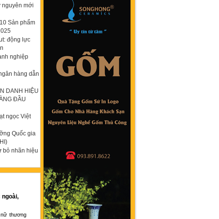
ỷ nguyên mới
p 10 Sản phẩm
2025
t: động lực
ơn
anh nghiệp
 ngân hàng dẫn
N DANH HIỆU
HÀNG ĐẦU
t ngọc Việt
ưỡng Quốc gia
HI)
ừ bỏ nhãn hiệu
 ngoài,
 nữ thương