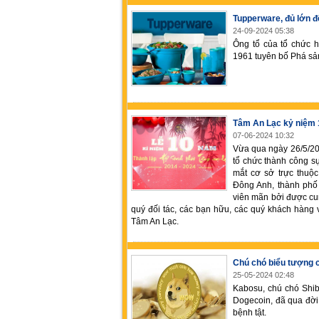
Tupperware, đủ lớn để
24-09-2024 05:38
Ông tổ của tổ chức h
1961 tuyên bố Phá sản
Tâm An Lạc kỷ niệm 
07-06-2024 10:32
Vừa qua ngày 26/5/20
tổ chức thành công sự
mắt cơ sở trực thuộc
Đông Anh, thành phố 
viên mãn bởi được cu
quý đối tác, các bạn hữu, các quý khách hàng v
Tâm An Lạc.
Chú chó biểu tượng 
25-05-2024 02:48
Kabosu, chú chó Shib
Dogecoin, đã qua đời
bệnh tật.