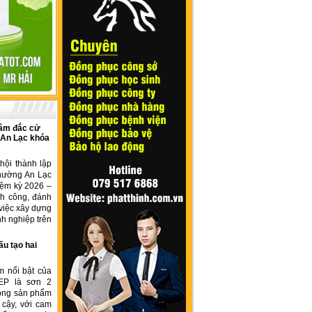
âm đắc cử
 An Lạc khóa
hội thành lập
hường An Lạc
iệm kỳ 2026 –
nh công, đánh
việc xây dựng
h nghiệp trên
ấu tạo hai
m nổi bật của
EP là sơn 2
dòng sản phẩm
 cậy, với cam