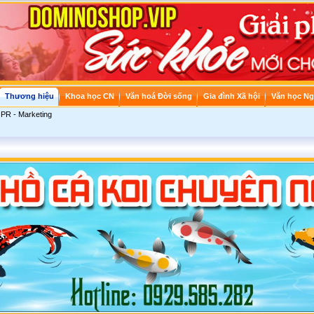
Thương hiệu
Khoa học CN
Văn hoá Đời sống
Gia đình Xã hội
Văn học Ng
PR - Marketing