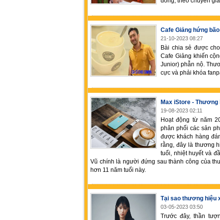
đồng, theo chuyên gia
Cafe Giảng hứng bão 
21-10-2023 08:27
Bài chia sẻ được cho
Cafe Giảng khiến cộn
Junior) phẫn nộ. Thươ
cực và phải khóa fanp
Max iStore - Thương 
19-08-2023 02:11
Hoạt động từ năm 20
phân phối các sản p
được khách hàng đánh 
rằng, đây là thương 
tuổi, nhiệt huyết và 
Vũ chính là người đứng sau thành công của th
hơn 11 năm tuổi này.
Tại sao thương hiệu x
03-05-2023 03:50
Trước đây, thần tượ