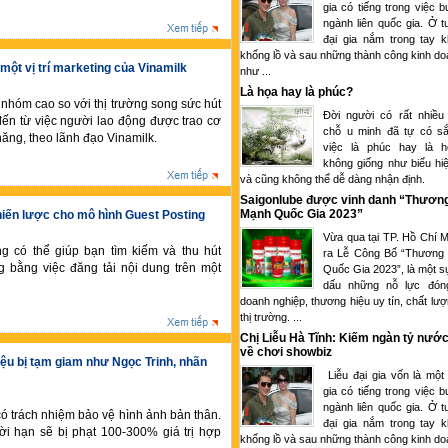
gia có tiếng trong việc 
ngành liên quốc gia. Ở tu
đại gia nắm trong tay k
khổng lồ và sau những thành công kinh d
một vị trí marketing của Vinamilk
như ...
Là họa hay là phúc?
nhóm cao so với thị trường song sức hút
Đời người có rất nhiều
đến từ việc người lao động được trao cơ
chỗ u minh đã tự có sắ
năng, theo lãnh đạo Vinamilk.
việc là phúc hay là 
không giống như biểu hi
và cũng không thể dễ dàng nhận định.
Saigonlube được vinh danh “Thươn
Mạnh Quốc Gia 2023”
iến lược cho mô hình Guest Posting
Vừa qua tại TP. Hồ Chí M
g có thể giúp bạn tìm kiếm và thu hút
ra Lễ Công Bố “Thương
 bằng việc đăng tải nội dung trên một
Quốc Gia 2023”, là một s
dấu những nỗ lực đón
doanh nghiệp, thương hiệu uy tín, chất lượ
thị trường. ...
Chị Liễu Hà Tĩnh: Kiếm ngàn tỷ nước
về chơi showbiz
ệu bị tạm giam như Ngọc Trinh, nhãn
Liễu đại gia vốn là một
gia có tiếng trong việc 
ngành liên quốc gia. Ở tu
có trách nhiệm bảo vệ hình ảnh bản thân.
đại gia nắm trong tay k
ời hạn sẽ bị phạt 100-300% giá trị hợp
khổng lồ và sau những thành công kinh d