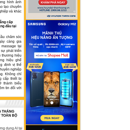
ựng hình ảnh
ào tạo chuyên
ghiệp và khác
ẳng cấp
ng đầu tại
cầu chăm sóc
gày càng gia
ế massage tại
sự phát triển
u thương hiệu
ơng hiệu ghế
 định vị thế
chuyên nghiệp
ng. Không chỉ
 cấp thiết bị
ở thành biểu
ềm tin đối với
G THÁNG
T TOÀN BỘ
ng dụng AI tại