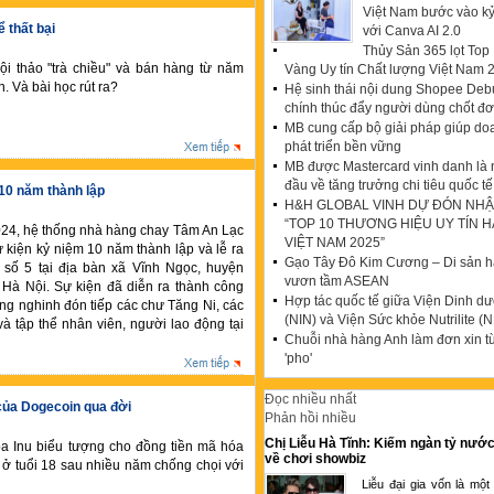
Việt Nam bước vào k
 thất bại
với Canva AI 2.0
Thủy Sản 365 lọt To
ội thảo "trà chiều" và bán hàng từ năm
Vàng Uy tín Chất lượng Việt Nam 
. Và bài học rút ra?
Hệ sinh thái nội dung Shopee Debu
chính thúc đẩy người dùng chốt đ
MB cung cấp bộ giải pháp giúp do
phát triển bền vững
MB được Mastercard vinh danh là
đầu về tăng trưởng chi tiêu quốc tế
10 năm thành lập
H&H GLOBAL VINH DỰ ĐÓN NHẬ
“TOP 10 THƯƠNG HIỆU UY TÍN 
24, hệ thống nhà hàng chay Tâm An Lạc
VIỆT NAM 2025”
 kiện kỷ niệm 10 năm thành lập và lễ ra
Gạo Tây Đô Kim Cương – Di sản hạ
 số 5 tại địa bàn xã Vĩnh Ngọc, huyện
vươn tầm ASEAN
Hà Nội. Sự kiện đã diễn ra thành công
Hợp tác quốc tế giữa Viện Dinh d
ng nghinh đón tiếp các chư Tăng Ni, các
(NIN) và Viện Sức khỏe Nutrilite (N
à tập thể nhân viên, người lao động tại
Chuỗi nhà hàng Anh làm đơn xin t
'pho'
Đọc nhiều nhất
của Dogecoin qua đời
Phản hồi nhiều
Chị Liễu Hà Tĩnh: Kiếm ngàn tỷ nước
a Inu biểu tượng cho đồng tiền mã hóa
về chơi showbiz
 ở tuổi 18 sau nhiều năm chống chọi với
Liễu đại gia vốn là một