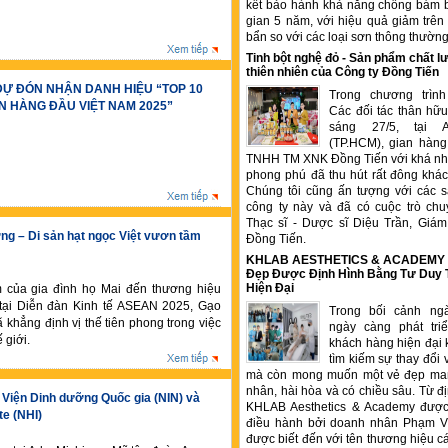
kết bảo hành khả năng chống bám b
gian 5 năm, với hiệu quả giảm trê
bẩn so với các loại sơn thông thườn
Tinh bột nghệ đỏ - Sản phẩm chất
thiên nhiên của Công ty Đồng Tiến
DỰ ĐÓN NHẬN DANH HIỆU “TOP 10
Trong chương trìn
N HÀNG ĐẦU VIỆT NAM 2025”
Các đối tác thân hữu
sáng 27/5, tại 
(TP.HCM), gian hàng
TNHH TM XNK Đồng Tiến với khá nhi
phong phú đã thu hút rất đông kha
Chúng tôi cũng ấn tượng với các 
công ty này và đã có cuộc trò chu
Thạc sĩ - Dược sĩ Diệu Trần, Gia
g – Di sản hạt ngọc Việt vươn tầm
Đồng Tiến.
KHLAB AESTHETICS & ACADEMY –
Đẹp Được Định Hình Bằng Tư Duy
Hiện Đại
 của gia đình họ Mai đến thương hiệu
tại Diễn đàn Kinh tế ASEAN 2025, Gạo
Trong bối cảnh ng
khẳng định vị thế tiên phong trong việc
ngày càng phát tr
 giới.
khách hàng hiện đại 
tìm kiếm sự thay đổi 
mà còn mong muốn một vẻ đẹp ma
nhân, hài hòa và có chiều sâu. Từ đ
 Viện Dinh dưỡng Quốc gia (NIN) và
KHLAB Aesthetics & Academy được
te (NHI)
điều hành bởi doanh nhân Phạm V
được biết đến với tên thương hiệu c