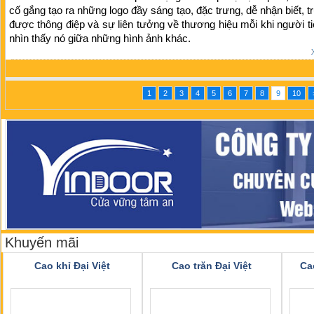
cố gắng tạo ra những logo đầy sáng tạo, đặc trưng, dễ nhận biết, tr
được thông điệp và sự liên tưởng về thương hiệu mỗi khi người t
nhìn thấy nó giữa những hình ảnh khác.
1
2
3
4
5
6
7
8
9
10
Khuyến mãi
Cao khỉ Đại Việt
Cao trăn Đại Việt
Ca