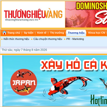
Trang chủ
Sự kiện
Kinh tế
Thị trường
Thương hiệu
Khoa học CN
Kiến thức thương hiệu
Câu chuyện thương hiệu
PR - Marketing
Thứ sáu, ngày 7 tháng 8 năm 2026