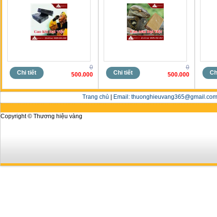
0
0
Chi tiết
Chi tiết
Chi
500.000
500.000
Trang chủ
|
Email: thuonghieuvang365@gmail.com 
Copyright © Thương hiệu vàng