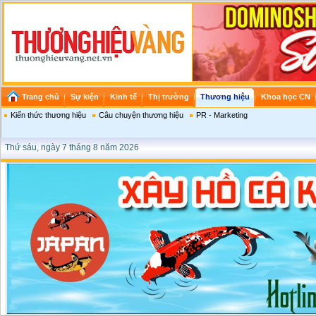
Trang chủ
Sự kiện
Kinh tế
Thị trường
Thương hiệu
Khoa học CN
Kiến thức thương hiệu
Câu chuyện thương hiệu
PR - Marketing
Thứ sáu, ngày 7 tháng 8 năm 2026