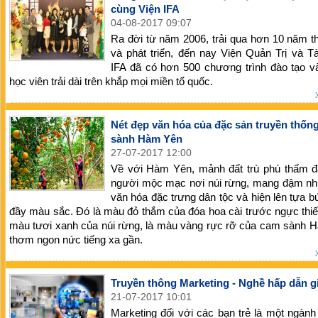
cùng Viện IFA
04-08-2017 09:07
Ra đời từ năm 2006, trải qua hơn 10 năm t
và phát triển, đến nay Viện Quản Trị và T
IFA đã có hơn 500 chương trình đào tạo v
học viên trải dài trên khắp mọi miền tổ quốc.
Nét đẹp văn hóa của đặc sản truyền thốn
sành Hàm Yên
27-07-2017 12:00
Về với Hàm Yên, mảnh đất trù phú thấm đ
người mộc mạc nơi núi rừng, mang đậm nh
văn hóa đặc trưng dân tộc và hiện lên tựa b
đầy màu sắc. Đó là màu đỏ thắm của đóa hoa cài trước ngực thiế
màu tươi xanh của núi rừng, là màu vàng rực rỡ của cam sành 
thơm ngon nức tiếng xa gần.
Truyền thông Marketing - Nghề hấp dẫn gi
21-07-2017 10:01
Marketing đối với các bạn trẻ là một ngàn