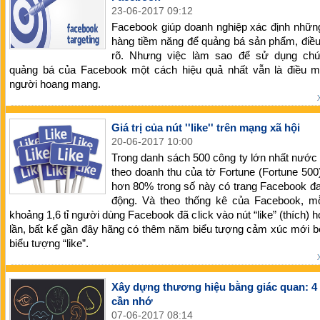
23-06-2017 09:12
Facebook giúp doanh nghiệp xác định nhữn
hàng tiềm năng để quảng bá sản phẩm, điề
rõ. Nhưng việc làm sao để sử dụng ch
quảng bá của Facebook một cách hiệu quả nhất vẫn là điều m
người hoang mang.
Giá trị của nút ''like'' trên mạng xã hội
20-06-2017 10:00
Trong danh sách 500 công ty lớn nhất nước
theo doanh thu của tờ Fortune (Fortune 500)
hơn 80% trong số này có trang Facebook đ
động. Và theo thống kê của Facebook, mỗ
khoảng 1,6 tỉ người dùng Facebook đã click vào nút “like” (thích) hơ
lần, bất kể gần đây hãng có thêm năm biểu tượng cảm xúc mới 
biểu tượng “like”.
Xây dựng thương hiệu bằng giác quan: 4
cần nhớ
07-06-2017 08:14