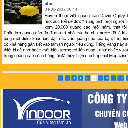
nhỏ
04-05-2017 08:44
Huyền thoại viết quảng cáo David Ogilvy 
một đúc kết để đời: “Trung bình một người t
xem 20.000 quảng cáo mỗi năm, thật tội 
Phần lớn quảng cáo đó đi qua trí nhớ của họ như nước đổ lá kh
tung một điểm khác biệt đặc sắc vào quảng cáo của bạn, một ti
có khả năng gắn kết vào tâm trí người tiêu dùng. Tiếng vang này s
thiết bị dễ nhớ hoặc một biểu tượng có liên quan - như chiếc vư
trong quảng cáo của chúng tôi đã thực hiện cho Imperial Magazine
1
2
3
4
5
6
7
8
9
10