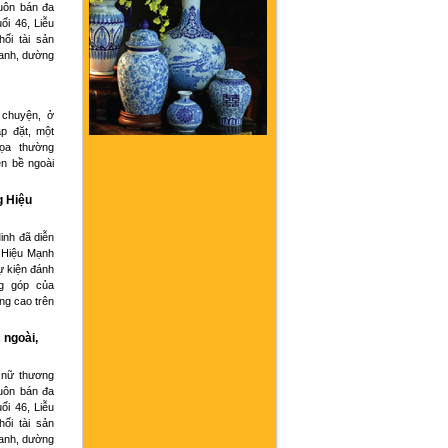
buôn bán đa
ổi 46, Liễu
hối tài sản
oanh, dường
 chuyện, ở
p đặt, một
họa thường
ện bề ngoài
g Hiệu
inh đã diễn
 Hiệu Mạnh
ự kiện đánh
g góp của
ng cao trên
 ngoài,
 nữ thương
buôn bán đa
ổi 46, Liễu
hối tài sản
oanh, dường