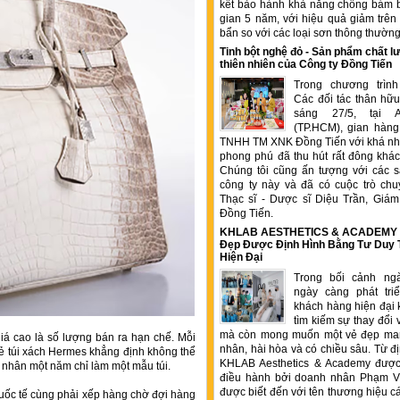
kết bảo hành khả năng chống bám b
gian 5 năm, với hiệu quả giảm trê
bẩn so với các loại sơn thông thườn
Tinh bột nghệ đỏ - Sản phẩm chất
thiên nhiên của Công ty Đồng Tiến
Trong chương trìn
Các đối tác thân hữu
sáng 27/5, tại 
(TP.HCM), gian hàng
TNHH TM XNK Đồng Tiến với khá nhi
phong phú đã thu hút rất đông kha
Chúng tôi cũng ấn tượng với các 
công ty này và đã có cuộc trò chu
Thạc sĩ - Dược sĩ Diệu Trần, Gia
Đồng Tiến.
KHLAB AESTHETICS & ACADEMY –
Đẹp Được Định Hình Bằng Tư Duy
Hiện Đại
Trong bối cảnh ng
ngày càng phát tr
khách hàng hiện đại 
tìm kiếm sự thay đổi 
mà còn mong muốn một vẻ đẹp ma
giá cao là số lượng bán ra hạn chế. Mỗi
nhân, hài hòa và có chiều sâu. Từ đ
lẻ túi xách Hermes khẳng định không thể
KHLAB Aesthetics & Academy được
ệ nhân một năm chỉ làm một mẫu túi.
điều hành bởi doanh nhân Phạm V
được biết đến với tên thương hiệu c
quốc tế cùng phải xếp hàng chờ đợi hàng