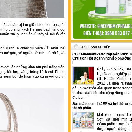
 2, bị cáo bị thu giữ nhiều tiền bạc, tài
áo nhớ có 2 túi xách Hermes bạch tạng do
ốn xin lại 2 chiếc túi này vì đây là vật
TIN DOANH NGHIỆP
h danh là chiếc túi xách đắt nhất thế
ên thế giới, số người sở hữu nó rất ít, và
CEO MiennamPetro Nguyễn Minh T
Chủ tịch Hội Doanh nghiệp phường
I
m gợi lên những đỉnh núi phủ trắng trên
Ngày 22/7/2026, Đại 
ng kết hợp vàng trắng 18 karat. Phiên
Hội Doanh nghiệp p
i tiếng bởi độ hiếm cao cùng với giá trị
(TP. Hồ Chí Minh) nh
2031 đã diễn ra thà
dấu bước khởi đầu quan trọng trong 
tổ chức đại diện cho cộng đồng doan
địa bàn.
Sơn đá siêu mịn JEP và lợi thế từ c
thành phần
Một trong những điể
Sơn đá siêu mịn J
thành phần. Đây là 
được người dùng tin