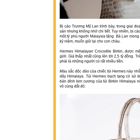
Bị cáo Trương Mỹ Lan trình bày, trong giai đoạn
sản nhưng không nhớ chi tiết. Tuy nhiên, bị c
một tỷ phú người Malaysia tặng. Bà Lan mong mu
kỷ niệm, muốn giữ lại cho con cháu.
Hermes Himalayan Crocodile Birkin, được mện
giới. Giá thấp nhất cũng lên tới 2,5 tỷ đồng. Tr
phải là những người có rất nhiều tiền.
Màu sắc độc đáo của chiếc túi Hermes này nhằ
dãy Himalaya. Túi Hermes bạch tạng có sử dụ
bản đính kim cương của túi Birkin Himalaya nổ
vô cùng đắt đỏ.