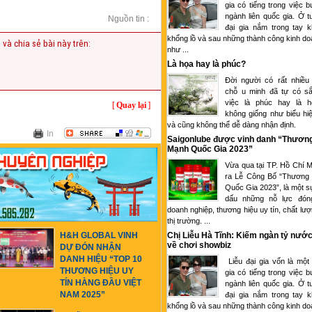
gia có tiếng trong việc 
ngành liên quốc gia. Ở tu
Nguồn tin :
đại gia nắm trong tay k
khổng lồ và sau những thành công kinh d
 và chia sẻ bài này trên:
như ...
Là họa hay là phúc?
Đời người có rất nhiều
chỗ u minh đã tự có sắ
việc là phúc hay là 
[
Quay lại
]
không giống như biểu hi
và cũng không thể dễ dàng nhận định.
In
Saigonlube được vinh danh “Thươn
Mạnh Quốc Gia 2023”
Vừa qua tại TP. Hồ Chí M
ra Lễ Công Bố “Thương
Quốc Gia 2023”, là một s
dấu những nỗ lực đón
doanh nghiệp, thương hiệu uy tín, chất lượ
thị trường. ...
Chị Liễu Hà Tĩnh: Kiếm ngàn tỷ nước
H&H GLOBAL VINH
về chơi showbiz
DỰ ĐÓN NHẬN
DANH HIỆU “TOP 10
Liễu đại gia vốn là một
THƯƠNG HIỆU UY
gia có tiếng trong việc 
TÍN HÀNG ĐẦU VIỆT
ngành liên quốc gia. Ở tu
NAM 2025”
đại gia nắm trong tay k
khổng lồ và sau những thành công kinh d