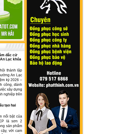
âm đắc cử
 An Lạc khóa
hội thành lập
hường An Lạc
iệm kỳ 2026 –
nh công, đánh
việc xây dựng
h nghiệp trên
ấu tạo hai
m nổi bật của
EP là sơn 2
dòng sản phẩm
 cậy, với cam