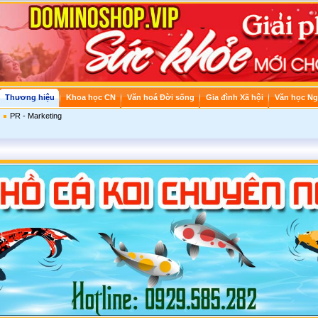
Thương hiệu
Khoa học CN
Văn hoá Đời sống
Gia đình Xã hội
Văn học Ng
PR - Marketing