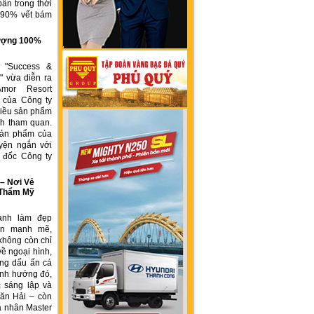
ẩn trong thời
n 90% vết bám
g
 lượng 100%
h "Success &
" vừa diễn ra
Amor Resort
 của Công ty
ều sản phẩm
́ch tham quan.
sản phẩm của
yện ngắn với
́m đốc Công ty
 Nơi Vẻ
 Thẩm Mỹ
ành làm đẹp
iển mạnh mẽ,
không còn chỉ
về ngoại hình,
ng dấu ấn cá
ịnh hướng đó,
 sáng lập và
ăn Hải – còn
á nhân Master