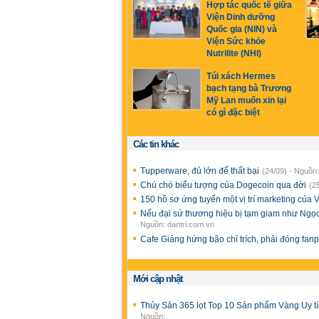
Hợp tác quốc tế giữa
Viện Dinh dưỡng
Quốc gia (NIN) và
Viện Sức khỏe
Nutrilite (NHI)
Túi xách Hermes
bạch tạng bà Trương
Mỹ Lan muốn xin lại
có gì đặc biệt
Các tin khác
Tupperware, đủ lớn để thất bại
(24/09) - Nguồn:
Chú chó biểu tượng của Dogecoin qua đời
(2
150 hồ sơ ứng tuyển một vị trí marketing của 
Nếu đại sứ thương hiệu bị tạm giam như Ngọ
Nguồn: dantri.com.vn
Cafe Giảng hứng bão chỉ trích, phải đóng fa
Mới cập nhật
Thủy Sản 365 lọt Top 10 Sản phẩm Vàng Uy t
Nguồn: