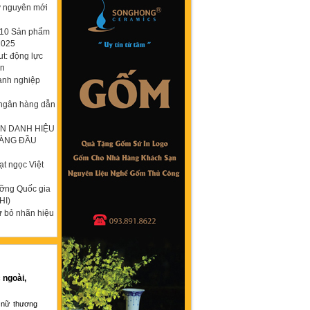
ỷ nguyên mới
p 10 Sản phẩm
2025
t: động lực
ơn
anh nghiệp
 ngân hàng dẫn
N DANH HIỆU
HÀNG ĐẦU
t ngọc Việt
ưỡng Quốc gia
HI)
ừ bỏ nhãn hiệu
 ngoài,
 nữ thương