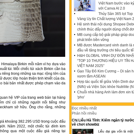
Việt Nam bước vào k
với Canva AI 2.0
Thủy Sản 365 lọt To
Vàng Uy tín Chất lượng Việt Nam 
Hệ sinh thái nội dung Shopee Debu
chính thúc đẩy người dùng chốt đ
MB cung cấp bộ giải pháp giúp do
phát triển bền vững
MB được Mastercard vinh danh là
đầu về tăng trưởng chi tiêu quốc tế
H&H GLOBAL VINH DỰ ĐÓN NHẬ
“TOP 10 THƯƠNG HIỆU UY TÍN 
úi Himalaya Birkin mỗi năm vì họ dựa vào
VIỆT NAM 2025”
uất túi. Mỗi chiếc túi xách Birkin cần ba
Gạo Tây Đô Kim Cương – Di sản hạ
 riêng trong những sa mạc rộng lớn của
vươn tầm ASEAN
iữ được lớp hoàn thiện tinh khiết của da.
Hợp tác quốc tế giữa Viện Dinh d
ạo bài bản nhất được phép chạm vào da
(NIN) và Viện Sức khỏe Nutrilite (N
Chuỗi nhà hàng Anh làm đơn xin t
'pho'
quan hệ VIP của trang web bán lại hàng
hiếm chỉ có những người nổi tiếng như
 Beckham sở hữu. Ông cho rằng, những
Đọc nhiều nhất
Phản hồi nhiều
Chị Liễu Hà Tĩnh: Kiếm ngàn tỷ nước
i giá khoảng 382.295 USD trong cuộc đấu
về chơi showbiz
giới. Năm 2022, một chiếc túi đính kim
hông qua một cuộc đấu giá riêng tại
Liễu đại gia vốn là một