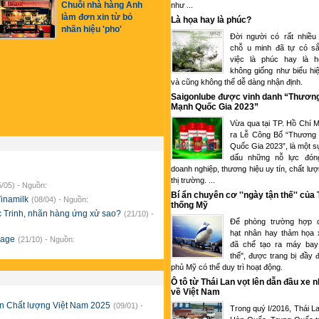
Chuỗi nhà hàng Anh
như ...
làm đơn xin từ bỏ
Là họa hay là phúc?
nhãn hiệu 'pho'
Đời người có rất nhiều
chỗ u minh đã tự có sắ
việc là phúc hay là 
không giống như biểu hi
và cũng không thể dễ dàng nhận định.
Saigonlube được vinh danh “Thươn
Mạnh Quốc Gia 2023”
Vừa qua tại TP. Hồ Chí M
ra Lễ Công Bố “Thương
Quốc Gia 2023”, là một s
dấu những nỗ lực đón
doanh nghiệp, thương hiệu uy tín, chất lượ
thị trường. ...
5/05) - Nguồn:
Bí ẩn chuyên cơ ''ngày tận thế'' của
Vinamilk
(08/04) - Nguồn:
thống Mỹ
c Trinh, nhãn hàng ứng xử sao?
(21/10) -
Để phòng trường hợp c
hạt nhân hay thảm họa 
npage
(21/10) - Nguồn:
đã chế tạo ra máy bay
thế", được trang bị đầy 
phủ Mỹ có thể duy trì hoạt động.
Ô tô từ Thái Lan vọt lên dẫn đầu xe 
về Việt Nam
ín Chất lượng Việt Nam 2025
(09/01) -
Trong quý I/2016, Thái L