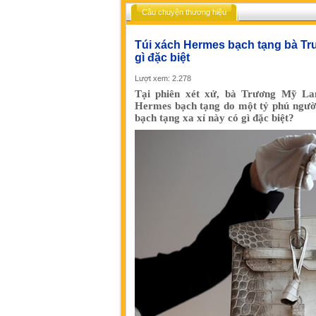
Câu chuyện thương hiệu
Túi xách Hermes bạch tạng bà Tr
gì đặc biệt
Lượt xem: 2.278
Tại phiên xét xử, bà Trương Mỹ Lan
Hermes bạch tạng do một tỷ phú người
bạch tạng xa xỉ này có gì đặc biệt?