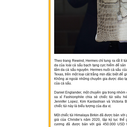
Theo trang Rewind, Hermes chỉ tung ra rất ít t
da của loài cá sấu bạch tạng cực hiếm để sản x
tấm da cá sấu nguyên. Hermes nuôi cá sấu của
Texas, trên một loại cát trắng mịn đặc biệt để g
Không ai ngoài những chuyên gia được đào t
của cá sấu.
Daniel Englander, một chuyên gia trong nhóm 
xa xỉ Fashionphile chia sẻ chiếc túi siêu 
Jennifer Lopez, Kim Kardashian và Victoria
chiếc túi này là biểu tượng của địa vị.
Một chiếc túi Himalaya Birkin đã được bán vớ
giá của Christie’s năm 2020, lập kỷ lục thế 
cương đã được bán với giá 450.000 USD t