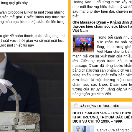
Hoàng Kao – đã từng bước xây d
 tạng quý giá này.
như một thương hiệu thẩm mỹ và đ
sâu mang tư duy hiện đại, chuyên n
yan Crocodile Birkin là một trong những
biệt.
trên thế giới. Chiếc Birkin này thực sự
ứng màu bạc, lớp da độc đáo tôn lên từng
Ghế Massage D’san – Khẳng định đ
thương hiệu chăm sóc sức khỏe hà
Việt Nam
u giờ để hoàn thành, màu càng nhạt thì
Trong bối cảnh nhu 
 thuật vượt thời gian và sẽ mãi mãi hợp
sức khỏe tại nhà n
ược một chiếc túi này.
tăng, thị trường gh
Việt Nam chứng kiến 
mạnh mẽ với sự xuất hiện của nhiề
lớn. Giữa sự cạnh tranh đó, thư
massage D’san đã từng bước khẳng
bằng chất lượng sản phẩm, dịch vụ 
cùng chiến lược phát triển bền vữ
đơn thuần là một thương hiệu cung
chăm sóc sức khỏe, D’san còn tr
tượng của sự uy tín, đẳng cấp và ni
hàng ngàn gia đình Việt.
XÂY DỰNG THƯƠNG HIỆU
HCELL SAIGON SPA – TƯNG BỪN
KHAI TRƯƠNG, TRỢ GIÁ ĐẶC BIỆ
DỊCH VỤ CHỈ TỪ 199K – 499K
Canva đưa sáng tạo ứ