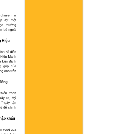
 chuyện, ở
p đặt, một
họa thường
ện bề ngoài
g Hiệu
inh đã diễn
 Hiệu Mạnh
ự kiện đánh
g góp của
ng cao trên
 Tổng
hiến tranh
xảy ra, Mỹ
 "ngày tận
đủ để chính
nhập khẩu
an vượt qua