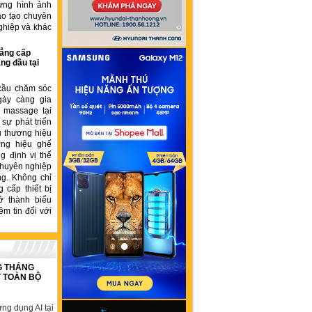
ựng hình ảnh
ào tạo chuyên
ghiệp và khác
ẳng cấp
ng đầu tại
cầu chăm sóc
gày càng gia
ế massage tại
sự phát triển
u thương hiệu
ơng hiệu ghế
 định vị thế
chuyên nghiệp
ng. Không chỉ
 cấp thiết bị
ở thành biểu
ềm tin đối với
G THÁNG
T TOÀN BỘ
ng dụng AI tại