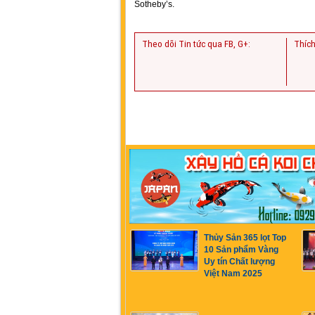
Sotheby’s.
Theo dõi Tin tức qua FB, G+:
Thích
Thủy Sản 365 lọt Top
10 Sản phẩm Vàng
Uy tín Chất lượng
Việt Nam 2025