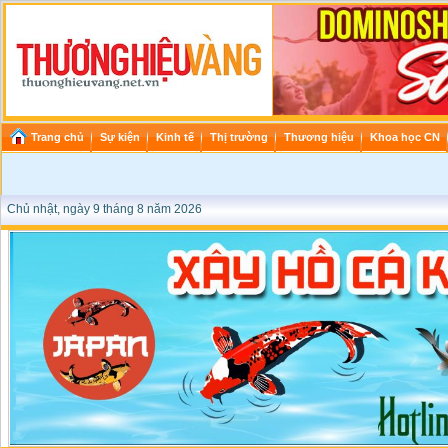
Trang chủ
Sự kiện
Kinh tế
Thị trường
Thương hiệu
Khoa học CN
Chủ nhật, ngày 9 tháng 8 năm 2026