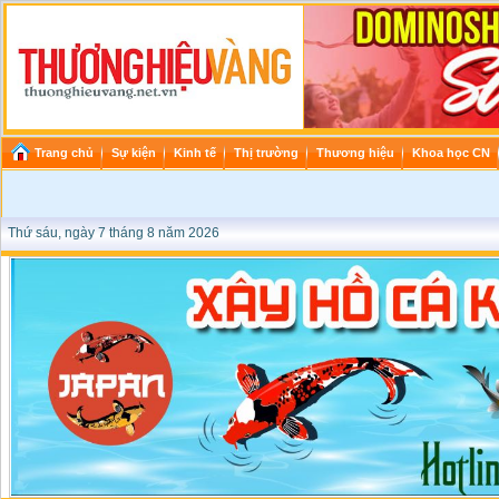
Trang chủ
Sự kiện
Kinh tế
Thị trường
Thương hiệu
Khoa học CN
Thứ sáu, ngày 7 tháng 8 năm 2026