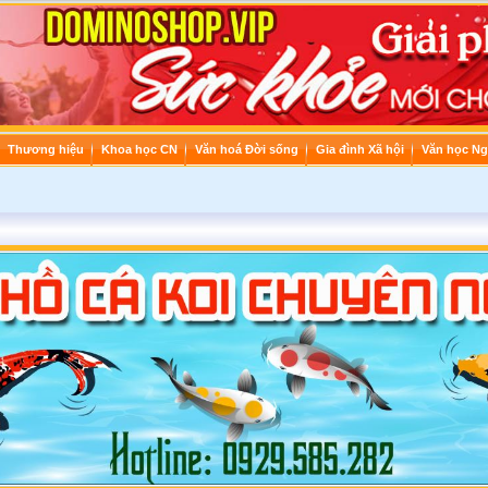
Thương hiệu
Khoa học CN
Văn hoá Đời sống
Gia đình Xã hội
Văn học Ng