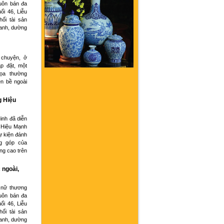
buôn bán đa
ổi 46, Liễu
hối tài sản
oanh, dường
 chuyện, ở
p đặt, một
họa thường
ện bề ngoài
g Hiệu
inh đã diễn
 Hiệu Mạnh
ự kiện đánh
g góp của
ng cao trên
 ngoài,
 nữ thương
buôn bán đa
ổi 46, Liễu
hối tài sản
oanh, dường