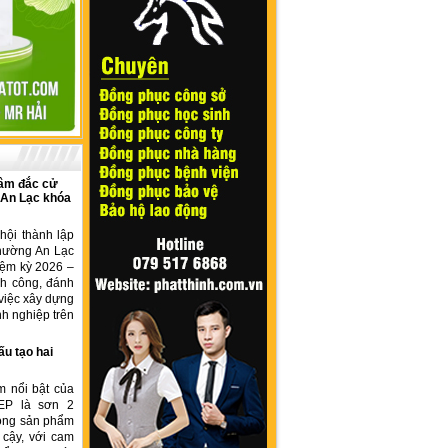
âm đắc cử
 An Lạc khóa
hội thành lập
hường An Lạc
iệm kỳ 2026 –
nh công, đánh
việc xây dựng
h nghiệp trên
ấu tạo hai
m nổi bật của
EP là sơn 2
dòng sản phẩm
 cậy, với cam