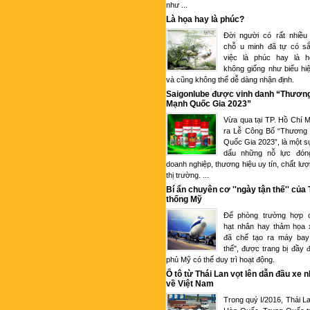
như ...
Là họa hay là phúc?
Đời người có rất nhiều
chỗ u minh đã tự có sắ
việc là phúc hay là 
không giống như biểu hi
và cũng không thể dễ dàng nhận định.
Saigonlube được vinh danh “Thươn
Mạnh Quốc Gia 2023”
Vừa qua tại TP. Hồ Chí M
ra Lễ Công Bố “Thương
Quốc Gia 2023”, là một s
dấu những nỗ lực đón
doanh nghiệp, thương hiệu uy tín, chất lượ
thị trường. ...
Bí ẩn chuyên cơ ''ngày tận thế'' của
thống Mỹ
Để phòng trường hợp c
hạt nhân hay thảm họa 
đã chế tạo ra máy bay
thế", được trang bị đầy 
phủ Mỹ có thể duy trì hoạt động.
Ô tô từ Thái Lan vọt lên dẫn đầu xe 
về Việt Nam
Trong quý I/2016, Thái L