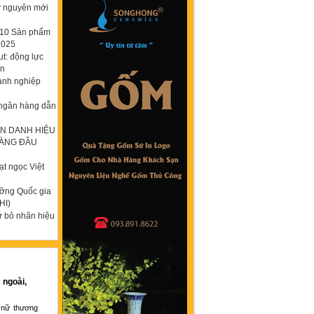
ỷ nguyên mới
p 10 Sản phẩm
2025
t: động lực
ơn
anh nghiệp
 ngân hàng dẫn
N DANH HIỆU
HÀNG ĐẦU
t ngọc Việt
ưỡng Quốc gia
HI)
ừ bỏ nhãn hiệu
 ngoài,
 nữ thương