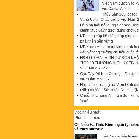
Việt Nam bước vào k
với Canva AI 2.0
Thủy Sản 365 lọt To
Vàng Uy tín Chất lượng Việt Nam 
Hệ sinh thái nội dung Shopee Debu
chính thúc đẩy người dùng chốt đ
MB cung cấp bộ giải pháp giúp do
phát triển bền vững
MB được Mastercard vinh danh là
đầu về tăng trưởng chi tiêu quốc tế
H&H GLOBAL VINH DỰ ĐÓN NHẬ
“TOP 10 THƯƠNG HIỆU UY TÍN 
VIỆT NAM 2025”
Gạo Tây Đô Kim Cương – Di sản hạ
vươn tầm ASEAN
Hợp tác quốc tế giữa Viện Dinh d
(NIN) và Viện Sức khỏe Nutrilite (N
Chuỗi nhà hàng Anh làm đơn xin t
'pho'
Đọc nhiều nhất
Phản hồi nhiều
Chị Liễu Hà Tĩnh: Kiếm ngàn tỷ nước
về chơi showbiz
Liễu đại gia vốn là một