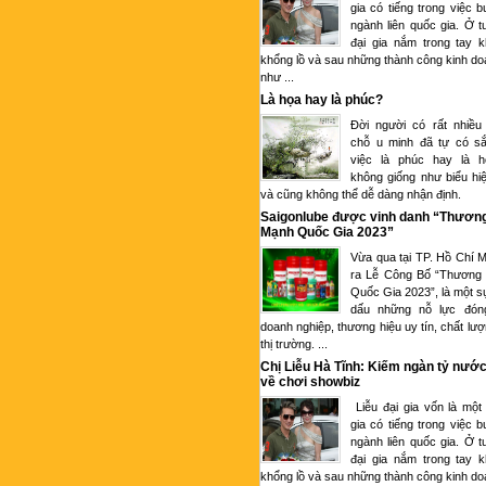
gia có tiếng trong việc 
ngành liên quốc gia. Ở tu
đại gia nắm trong tay k
khổng lồ và sau những thành công kinh d
như ...
Là họa hay là phúc?
Đời người có rất nhiều
chỗ u minh đã tự có sắ
việc là phúc hay là 
không giống như biểu hi
và cũng không thể dễ dàng nhận định.
Saigonlube được vinh danh “Thươn
Mạnh Quốc Gia 2023”
Vừa qua tại TP. Hồ Chí M
ra Lễ Công Bố “Thương
Quốc Gia 2023”, là một s
dấu những nỗ lực đón
doanh nghiệp, thương hiệu uy tín, chất lượ
thị trường. ...
Chị Liễu Hà Tĩnh: Kiếm ngàn tỷ nước
về chơi showbiz
Liễu đại gia vốn là một
gia có tiếng trong việc 
ngành liên quốc gia. Ở tu
đại gia nắm trong tay k
khổng lồ và sau những thành công kinh d