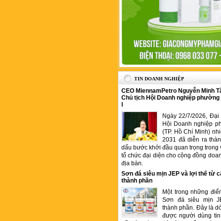
TIN DOANH NGHIỆP
CEO MiennamPetro Nguyễn Minh T
Chủ tịch Hội Doanh nghiệp phường
I
Ngày 22/7/2026, Đại 
Hội Doanh nghiệp p
(TP. Hồ Chí Minh) nh
2031 đã diễn ra thà
dấu bước khởi đầu quan trọng trong 
tổ chức đại diện cho cộng đồng doan
địa bàn.
Sơn đá siêu mịn JEP và lợi thế từ c
thành phần
Một trong những điể
Sơn đá siêu mịn J
thành phần. Đây là 
được người dùng tin