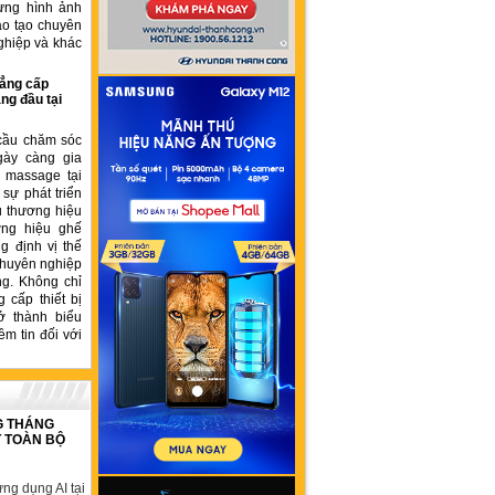
ựng hình ảnh
ào tạo chuyên
ghiệp và khác
ẳng cấp
ng đầu tại
cầu chăm sóc
gày càng gia
ế massage tại
sự phát triển
u thương hiệu
ơng hiệu ghế
 định vị thế
chuyên nghiệp
ng. Không chỉ
 cấp thiết bị
ở thành biểu
ềm tin đối với
G THÁNG
T TOÀN BỘ
ng dụng AI tại