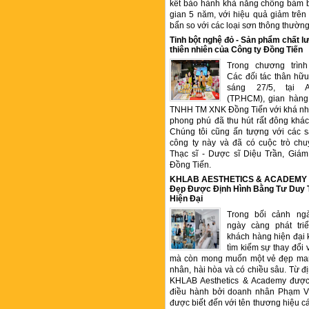
kết bảo hành khả năng chống bám b
gian 5 năm, với hiệu quả giảm trê
bẩn so với các loại sơn thông thườn
Tinh bột nghệ đỏ - Sản phẩm chất
thiên nhiên của Công ty Đồng Tiến
Trong chương trìn
Các đối tác thân hữu
sáng 27/5, tại 
(TP.HCM), gian hàng
TNHH TM XNK Đồng Tiến với khá nhi
phong phú đã thu hút rất đông kha
Chúng tôi cũng ấn tượng với các 
công ty này và đã có cuộc trò chu
Thạc sĩ - Dược sĩ Diệu Trần, Gia
Đồng Tiến.
KHLAB AESTHETICS & ACADEMY –
Đẹp Được Định Hình Bằng Tư Duy
Hiện Đại
Trong bối cảnh ng
ngày càng phát tr
khách hàng hiện đại 
tìm kiếm sự thay đổi 
mà còn mong muốn một vẻ đẹp ma
nhân, hài hòa và có chiều sâu. Từ đ
KHLAB Aesthetics & Academy được
điều hành bởi doanh nhân Phạm V
được biết đến với tên thương hiệu c