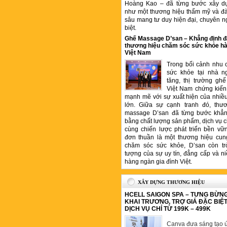
Hoàng Kao – đã từng bước xây d
như một thương hiệu thẩm mỹ và đ
sâu mang tư duy hiện đại, chuyên n
biệt.
Ghế Massage D’san – Khẳng định đ
thương hiệu chăm sóc sức khỏe hà
Việt Nam
Trong bối cảnh nhu 
sức khỏe tại nhà n
tăng, thị trường gh
Việt Nam chứng kiến 
mạnh mẽ với sự xuất hiện của nhiề
lớn. Giữa sự cạnh tranh đó, thư
massage D’san đã từng bước khẳng
bằng chất lượng sản phẩm, dịch vụ 
cùng chiến lược phát triển bền vữ
đơn thuần là một thương hiệu cung
chăm sóc sức khỏe, D’san còn tr
tượng của sự uy tín, đẳng cấp và ni
hàng ngàn gia đình Việt.
XÂY DỰNG THƯƠNG HIỆU
HCELL SAIGON SPA – TƯNG BỪN
KHAI TRƯƠNG, TRỢ GIÁ ĐẶC BIỆ
DỊCH VỤ CHỈ TỪ 199K – 499K
Canva đưa sáng tạo ứ