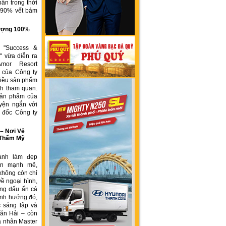
ẩn trong thời
n 90% vết bám
g
 lượng 100%
h "Success &
" vừa diễn ra
Amor Resort
 của Công ty
ều sản phẩm
́ch tham quan.
sản phẩm của
yện ngắn với
́m đốc Công ty
 Nơi Vẻ
 Thẩm Mỹ
ành làm đẹp
iển mạnh mẽ,
không còn chỉ
về ngoại hình,
ng dấu ấn cá
ịnh hướng đó,
 sáng lập và
ăn Hải – còn
á nhân Master