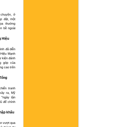
 chuyện, ở
p đặt, một
họa thường
ện bề ngoài
g Hiệu
inh đã diễn
 Hiệu Mạnh
ự kiện đánh
g góp của
ng cao trên
 Tổng
hiến tranh
xảy ra, Mỹ
 "ngày tận
đủ để chính
nhập khẩu
an vượt qua