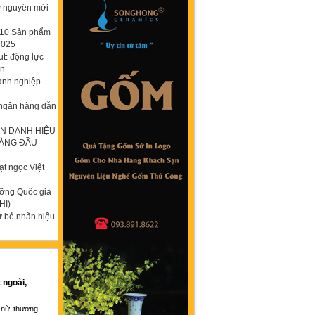
ỷ nguyên mới
p 10 Sản phẩm
2025
t: động lực
ơn
anh nghiệp
 ngân hàng dẫn
N DANH HIỆU
HÀNG ĐẦU
t ngọc Việt
ưỡng Quốc gia
HI)
ừ bỏ nhãn hiệu
 ngoài,
 nữ thương