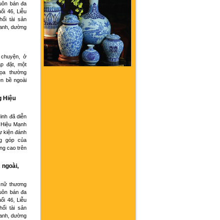
buôn bán đa
ổi 46, Liễu
hối tài sản
oanh, dường
 chuyện, ở
p đặt, một
họa thường
ện bề ngoài
g Hiệu
inh đã diễn
 Hiệu Mạnh
ự kiện đánh
g góp của
ng cao trên
 ngoài,
 nữ thương
buôn bán đa
ổi 46, Liễu
hối tài sản
oanh, dường