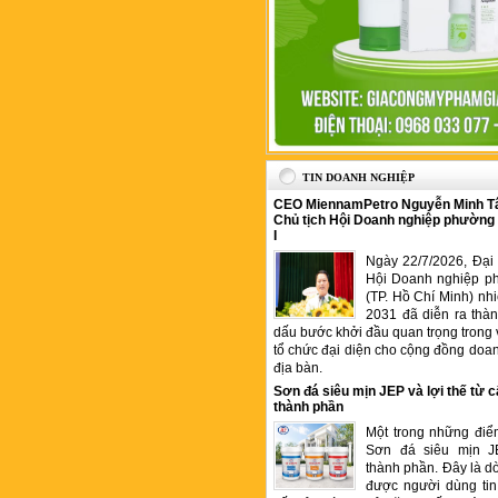
TIN DOANH NGHIỆP
CEO MiennamPetro Nguyễn Minh T
Chủ tịch Hội Doanh nghiệp phường
I
Ngày 22/7/2026, Đại 
Hội Doanh nghiệp p
(TP. Hồ Chí Minh) nh
2031 đã diễn ra thà
dấu bước khởi đầu quan trọng trong 
tổ chức đại diện cho cộng đồng doan
địa bàn.
Sơn đá siêu mịn JEP và lợi thế từ c
thành phần
Một trong những điể
Sơn đá siêu mịn J
thành phần. Đây là 
được người dùng tin