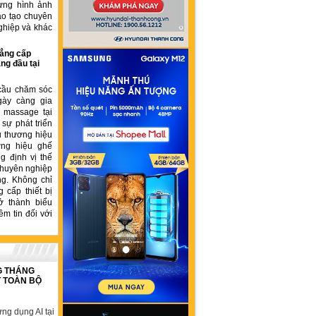
ựng hình ảnh
ào tạo chuyên
ghiệp và khác
ẳng cấp
ng đầu tại
cầu chăm sóc
gày càng gia
ế massage tại
sự phát triển
u thương hiệu
ơng hiệu ghế
 định vị thế
chuyên nghiệp
ng. Không chỉ
 cấp thiết bị
ở thành biểu
ềm tin đối với
G THÁNG
T TOÀN BỘ
ng dụng AI tại