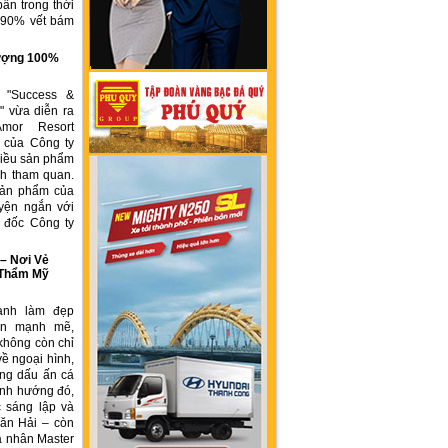
ẩn trong thời
n 90% vết bám
g
 lượng 100%
h "Success &
" vừa diễn ra
Amor Resort
 của Công ty
ều sản phẩm
́ch tham quan.
sản phẩm của
yện ngắn với
́m đốc Công ty
 Nơi Vẻ
 Thẩm Mỹ
ành làm đẹp
iển mạnh mẽ,
không còn chỉ
về ngoại hình,
ng dấu ấn cá
ịnh hướng đó,
 sáng lập và
ăn Hải – còn
á nhân Master