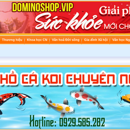
Thương hiệu
Khoa học CN
Văn hoá Đời sống
Gia đình Xã hội
Văn học Ng