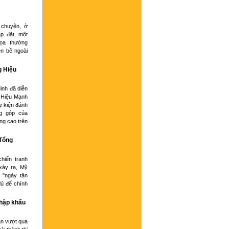
 chuyện, ở
p đặt, một
họa thường
ện bề ngoài
g Hiệu
inh đã diễn
 Hiệu Mạnh
ự kiện đánh
g góp của
ng cao trên
 Tổng
hiến tranh
xảy ra, Mỹ
 "ngày tận
đủ để chính
nhập khẩu
an vượt qua