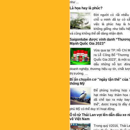
như ...
Là họa hay là phúc?
Đời người có rất nhiều
chỗ u minh đã tự có sắ
việc là phúc hay là 
không giống như biểu hi
và cũng không thể dễ dàng nhận định.
Saigonlube được vinh danh “Thươn
Mạnh Quốc Gia 2023”
Vừa qua tại TP. Hồ Chí M
ra Lễ Công Bố “Thương
Quốc Gia 2023”, là một s
dấu những nỗ lực đón
doanh nghiệp, thương hiệu uy tín, chất lượ
thị trường. ...
Bí ẩn chuyên cơ ''ngày tận thế'' của
thống Mỹ
Để phòng trường hợp c
hạt nhân hay thảm họa 
đã chế tạo ra máy bay
thế", được trang bị đầy 
phủ Mỹ có thể duy trì hoạt động.
Ô tô từ Thái Lan vọt lên dẫn đầu xe 
về Việt Nam
Trong quý I/2016, Thái L