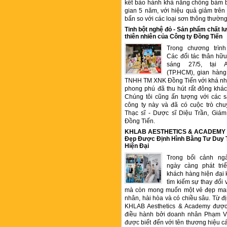
kết bảo hành khả năng chống bám b
gian 5 năm, với hiệu quả giảm trê
bẩn so với các loại sơn thông thườn
Tinh bột nghệ đỏ - Sản phẩm chất
thiên nhiên của Công ty Đồng Tiến
Trong chương trìn
Các đối tác thân hữu
sáng 27/5, tại 
(TP.HCM), gian hàng
TNHH TM XNK Đồng Tiến với khá nhi
phong phú đã thu hút rất đông kha
Chúng tôi cũng ấn tượng với các 
công ty này và đã có cuộc trò chu
Thạc sĩ - Dược sĩ Diệu Trần, Gia
Đồng Tiến.
KHLAB AESTHETICS & ACADEMY –
Đẹp Được Định Hình Bằng Tư Duy
Hiện Đại
Trong bối cảnh ng
ngày càng phát tr
khách hàng hiện đại 
tìm kiếm sự thay đổi 
mà còn mong muốn một vẻ đẹp ma
nhân, hài hòa và có chiều sâu. Từ đ
KHLAB Aesthetics & Academy được
điều hành bởi doanh nhân Phạm V
được biết đến với tên thương hiệu c