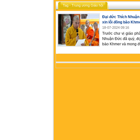
Tag - Trung ương Giáo hội
Đại đức Thích Nhuận
xin lỗi đồng bào Khm
18-07-2024 09:16
Trước chư vị giáo ph
Nhuận Đức đã quỳ, đọc
bào Khmer và mong đư