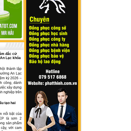
âm đắc cử
 An Lạc khóa
hội thành lập
hường An Lạc
iệm kỳ 2026 –
nh công, đánh
việc xây dựng
h nghiệp trên
ấu tạo hai
m nổi bật của
EP là sơn 2
dòng sản phẩm
 cậy, với cam