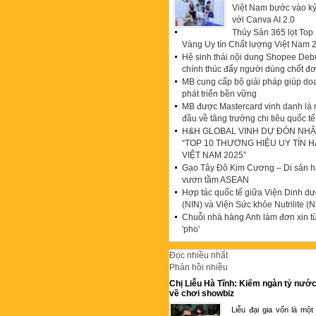
Việt Nam bước vào k
với Canva AI 2.0
Thủy Sản 365 lọt To
Vàng Uy tín Chất lượng Việt Nam 
Hệ sinh thái nội dung Shopee Debu
chính thúc đẩy người dùng chốt đ
MB cung cấp bộ giải pháp giúp do
phát triển bền vững
MB được Mastercard vinh danh là
đầu về tăng trưởng chi tiêu quốc tế
H&H GLOBAL VINH DỰ ĐÓN NHẬ
“TOP 10 THƯƠNG HIỆU UY TÍN 
VIỆT NAM 2025”
Gạo Tây Đô Kim Cương – Di sản hạ
vươn tầm ASEAN
Hợp tác quốc tế giữa Viện Dinh d
(NIN) và Viện Sức khỏe Nutrilite (N
Chuỗi nhà hàng Anh làm đơn xin t
'pho'
Đọc nhiều nhất
Phản hồi nhiều
Chị Liễu Hà Tĩnh: Kiếm ngàn tỷ nước
về chơi showbiz
Liễu đại gia vốn là một