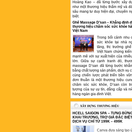
Hoàng Kao – đã từng bước xây d
như một thương hiệu thẩm mỹ và đ
sâu mang tư duy hiện đại, chuyên n
biệt.
Ghế Massage D’san – Khẳng định đ
thương hiệu chăm sóc sức khỏe hà
Việt Nam
Trong bối cảnh nhu 
sức khỏe tại nhà n
tăng, thị trường gh
Việt Nam chứng kiến 
mạnh mẽ với sự xuất hiện của nhiề
lớn. Giữa sự cạnh tranh đó, thư
massage D’san đã từng bước khẳng
bằng chất lượng sản phẩm, dịch vụ 
cùng chiến lược phát triển bền vữ
đơn thuần là một thương hiệu cung
chăm sóc sức khỏe, D’san còn tr
tượng của sự uy tín, đẳng cấp và ni
hàng ngàn gia đình Việt.
XÂY DỰNG THƯƠNG HIỆU
HCELL SAIGON SPA – TƯNG BỪN
KHAI TRƯƠNG, TRỢ GIÁ ĐẶC BIỆ
DỊCH VỤ CHỈ TỪ 199K – 499K
Canva đưa sáng tạo ứ