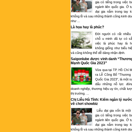
gia có tiếng trong việc 
ngành liên quốc gia. Ở tu
đại gia nắm trong tay k
khổng lồ và sau những thành công kinh d
như ...
Là họa hay là phúc?
Đời người có rất nhiều
chỗ u minh đã tự có sắ
việc là phúc hay là 
không giống như biểu hi
và cũng không thể dễ dàng nhận định.
Saigonlube được vinh danh “Thươn
Mạnh Quốc Gia 2023”
Vừa qua tại TP. Hồ Chí M
ra Lễ Công Bố “Thương
Quốc Gia 2023”, là một s
dấu những nỗ lực đón
doanh nghiệp, thương hiệu uy tín, chất lượ
thị trường. ...
Chị Liễu Hà Tĩnh: Kiếm ngàn tỷ nước
về chơi showbiz
Liễu đại gia vốn là một
gia có tiếng trong việc 
ngành liên quốc gia. Ở tu
đại gia nắm trong tay k
khổng lồ và sau những thành công kinh d