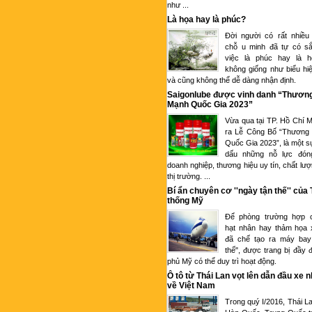
như ...
Là họa hay là phúc?
Đời người có rất nhiều
chỗ u minh đã tự có sắ
việc là phúc hay là 
không giống như biểu hi
và cũng không thể dễ dàng nhận định.
Saigonlube được vinh danh “Thươn
Mạnh Quốc Gia 2023”
Vừa qua tại TP. Hồ Chí M
ra Lễ Công Bố “Thương
Quốc Gia 2023”, là một s
dấu những nỗ lực đón
doanh nghiệp, thương hiệu uy tín, chất lượ
thị trường. ...
Bí ẩn chuyên cơ ''ngày tận thế'' của
thống Mỹ
Để phòng trường hợp c
hạt nhân hay thảm họa 
đã chế tạo ra máy bay
thế", được trang bị đầy 
phủ Mỹ có thể duy trì hoạt động.
Ô tô từ Thái Lan vọt lên dẫn đầu xe 
về Việt Nam
Trong quý I/2016, Thái L