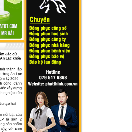
âm đắc cử
 An Lạc khóa
hội thành lập
hường An Lạc
iệm kỳ 2026 –
nh công, đánh
việc xây dựng
h nghiệp trên
ấu tạo hai
m nổi bật của
EP là sơn 2
dòng sản phẩm
 cậy, với cam