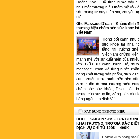
Hoàng Kao – đã từng bước xây d
như một thương hiệu thẩm mỹ và đ
sâu mang tư duy hiện đại, chuyên n
biệt.
Ghế Massage D’san – Khẳng định đ
thương hiệu chăm sóc sức khỏe hà
Việt Nam
Trong bối cảnh nhu 
sức khỏe tại nhà n
tăng, thị trường gh
Việt Nam chứng kiến 
mạnh mẽ với sự xuất hiện của nhiề
lớn. Giữa sự cạnh tranh đó, thư
massage D’san đã từng bước khẳng
bằng chất lượng sản phẩm, dịch vụ 
cùng chiến lược phát triển bền vữ
đơn thuần là một thương hiệu cung
chăm sóc sức khỏe, D’san còn tr
tượng của sự uy tín, đẳng cấp và ni
hàng ngàn gia đình Việt.
XÂY DỰNG THƯƠNG HIỆU
HCELL SAIGON SPA – TƯNG BỪN
KHAI TRƯƠNG, TRỢ GIÁ ĐẶC BIỆ
DỊCH VỤ CHỈ TỪ 199K – 499K
Canva đưa sáng tạo ứ