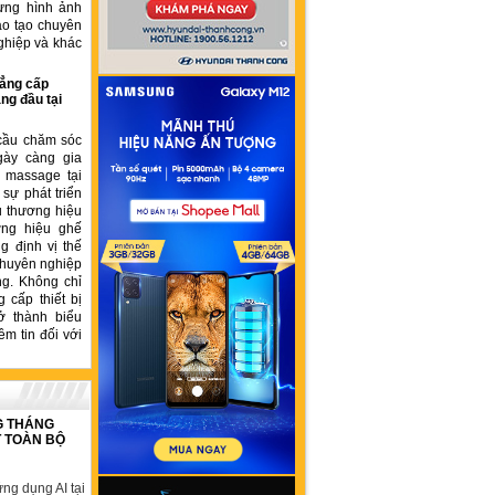
ựng hình ảnh
ào tạo chuyên
ghiệp và khác
ẳng cấp
ng đầu tại
cầu chăm sóc
gày càng gia
ế massage tại
sự phát triển
u thương hiệu
ơng hiệu ghế
 định vị thế
chuyên nghiệp
ng. Không chỉ
 cấp thiết bị
ở thành biểu
ềm tin đối với
G THÁNG
T TOÀN BỘ
ng dụng AI tại