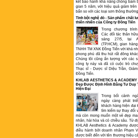
kết bảo hành khả năng chống bám b
gian 5 năm, với hiệu quả giảm trê
bẩn so với các loại sơn thông thườn
Tinh bột nghệ đỏ - Sản phẩm chất
thiên nhiên của Công ty Đồng Tiến
Trong chương trìn
Các đối tác thân hữu
sáng 27/5, tại 
(TP.HCM), gian hàng
TNHH TM XNK Đồng Tiến với khá nhi
phong phú đã thu hút rất đông kha
Chúng tôi cũng ấn tượng với các 
công ty này và đã có cuộc trò chu
Thạc sĩ - Dược sĩ Diệu Trần, Gia
Đồng Tiến.
KHLAB AESTHETICS & ACADEMY –
Đẹp Được Định Hình Bằng Tư Duy
Hiện Đại
Trong bối cảnh ng
ngày càng phát tr
khách hàng hiện đại 
tìm kiếm sự thay đổi 
mà còn mong muốn một vẻ đẹp ma
nhân, hài hòa và có chiều sâu. Từ đ
KHLAB Aesthetics & Academy được
điều hành bởi doanh nhân Phạm V
được biết đến với tên thương hiệu c