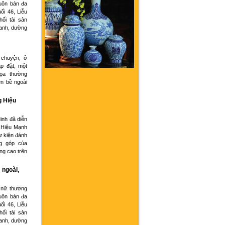
buôn bán đa
ổi 46, Liễu
hối tài sản
oanh, dường
 chuyện, ở
p đặt, một
họa thường
ện bề ngoài
g Hiệu
inh đã diễn
 Hiệu Mạnh
ự kiện đánh
g góp của
ng cao trên
 ngoài,
 nữ thương
buôn bán đa
ổi 46, Liễu
hối tài sản
oanh, dường