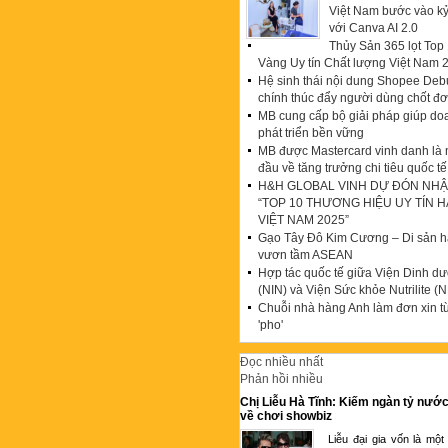
Việt Nam bước vào k
với Canva AI 2.0
Thủy Sản 365 lọt To
Vàng Uy tín Chất lượng Việt Nam 
Hệ sinh thái nội dung Shopee Debu
chính thúc đẩy người dùng chốt đ
MB cung cấp bộ giải pháp giúp do
phát triển bền vững
MB được Mastercard vinh danh là
đầu về tăng trưởng chi tiêu quốc tế
H&H GLOBAL VINH DỰ ĐÓN NHẬ
“TOP 10 THƯƠNG HIỆU UY TÍN 
VIỆT NAM 2025”
Gạo Tây Đô Kim Cương – Di sản hạ
vươn tầm ASEAN
Hợp tác quốc tế giữa Viện Dinh d
(NIN) và Viện Sức khỏe Nutrilite (N
Chuỗi nhà hàng Anh làm đơn xin t
'pho'
Đọc nhiều nhất
Phản hồi nhiều
Chị Liễu Hà Tĩnh: Kiếm ngàn tỷ nước
về chơi showbiz
Liễu đại gia vốn là một