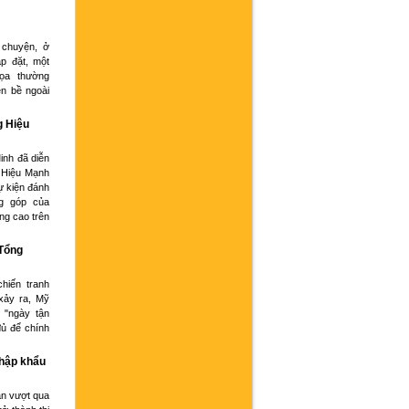
 chuyện, ở
p đặt, một
họa thường
ện bề ngoài
g Hiệu
inh đã diễn
 Hiệu Mạnh
ự kiện đánh
g góp của
ng cao trên
 Tổng
hiến tranh
xảy ra, Mỹ
 "ngày tận
đủ để chính
nhập khẩu
an vượt qua