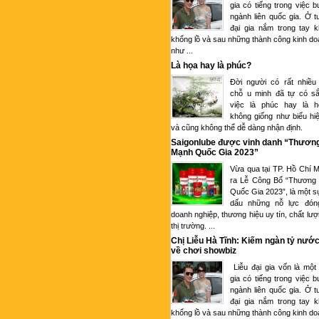
gia có tiếng trong việc 
ngành liên quốc gia. Ở tu
đại gia nắm trong tay k
khổng lồ và sau những thành công kinh d
như ...
Là họa hay là phúc?
Đời người có rất nhiều
chỗ u minh đã tự có sắ
việc là phúc hay là 
không giống như biểu hi
và cũng không thể dễ dàng nhận định.
Saigonlube được vinh danh “Thươn
Mạnh Quốc Gia 2023”
Vừa qua tại TP. Hồ Chí M
ra Lễ Công Bố “Thương
Quốc Gia 2023”, là một s
dấu những nỗ lực đón
doanh nghiệp, thương hiệu uy tín, chất lượ
thị trường. ...
Chị Liễu Hà Tĩnh: Kiếm ngàn tỷ nước
về chơi showbiz
Liễu đại gia vốn là một
gia có tiếng trong việc 
ngành liên quốc gia. Ở tu
đại gia nắm trong tay k
khổng lồ và sau những thành công kinh d