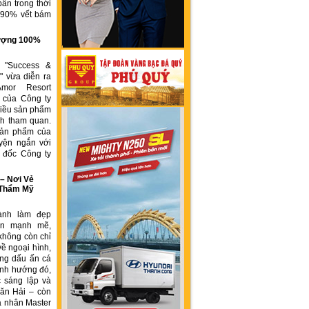
ẩn trong thời
n 90% vết bám
g
 lượng 100%
h "Success &
" vừa diễn ra
Amor Resort
 của Công ty
ều sản phẩm
́ch tham quan.
sản phẩm của
yện ngắn với
́m đốc Công ty
 Nơi Vẻ
 Thẩm Mỹ
ành làm đẹp
iển mạnh mẽ,
không còn chỉ
về ngoại hình,
ng dấu ấn cá
ịnh hướng đó,
 sáng lập và
ăn Hải – còn
á nhân Master