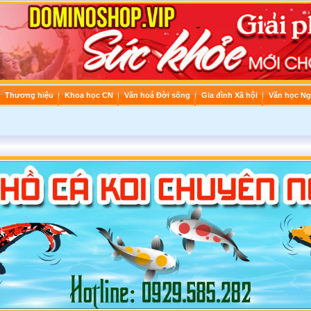
Thương hiệu
Khoa học CN
Văn hoá Đời sống
Gia đình Xã hội
Văn học Ng