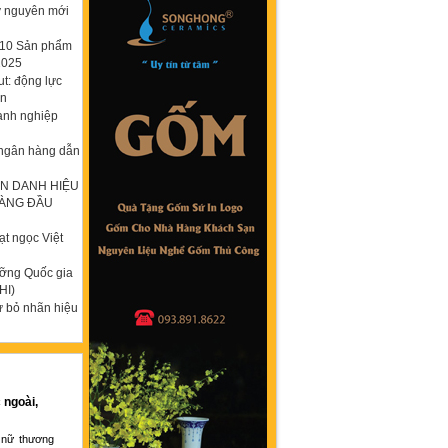
ỷ nguyên mới
p 10 Sản phẩm
2025
t: động lực
ơn
anh nghiệp
 ngân hàng dẫn
N DANH HIỆU
HÀNG ĐẦU
t ngọc Việt
ưỡng Quốc gia
HI)
ừ bỏ nhãn hiệu
 ngoài,
 nữ thương