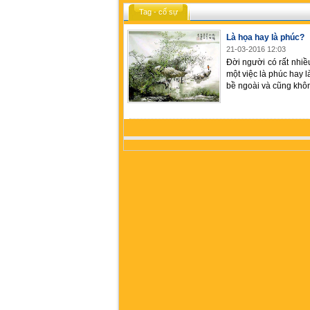
Tag - cố sự
Là họa hay là phúc?
21-03-2016 12:03
Đời người có rất nhiề
một việc là phúc hay 
bề ngoài và cũng khô