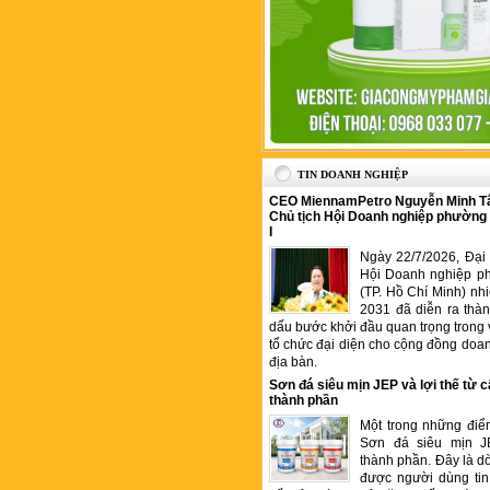
TIN DOANH NGHIỆP
CEO MiennamPetro Nguyễn Minh T
Chủ tịch Hội Doanh nghiệp phường
I
Ngày 22/7/2026, Đại 
Hội Doanh nghiệp p
(TP. Hồ Chí Minh) nh
2031 đã diễn ra thà
dấu bước khởi đầu quan trọng trong 
tổ chức đại diện cho cộng đồng doan
địa bàn.
Sơn đá siêu mịn JEP và lợi thế từ c
thành phần
Một trong những điể
Sơn đá siêu mịn J
thành phần. Đây là 
được người dùng tin