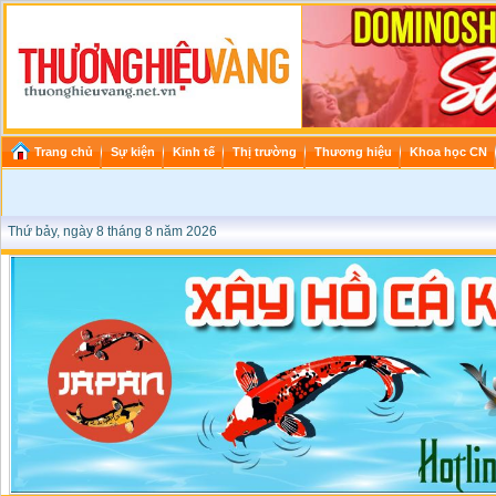
Trang chủ
Sự kiện
Kinh tế
Thị trường
Thương hiệu
Khoa học CN
Thứ bảy, ngày 8 tháng 8 năm 2026