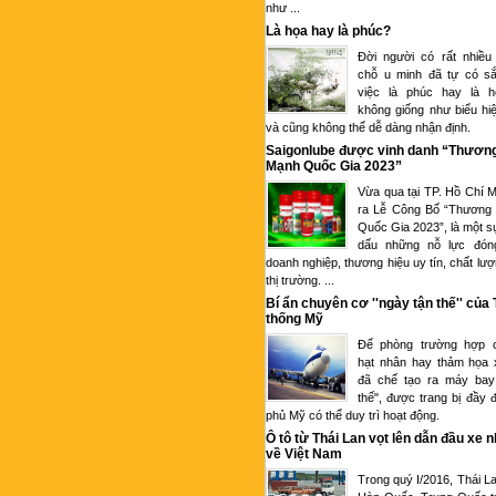
như ...
Là họa hay là phúc?
Đời người có rất nhiều
chỗ u minh đã tự có sắ
việc là phúc hay là 
không giống như biểu hi
và cũng không thể dễ dàng nhận định.
Saigonlube được vinh danh “Thươn
Mạnh Quốc Gia 2023”
Vừa qua tại TP. Hồ Chí M
ra Lễ Công Bố “Thương
Quốc Gia 2023”, là một s
dấu những nỗ lực đón
doanh nghiệp, thương hiệu uy tín, chất lượ
thị trường. ...
Bí ẩn chuyên cơ ''ngày tận thế'' của
thống Mỹ
Để phòng trường hợp c
hạt nhân hay thảm họa 
đã chế tạo ra máy bay
thế", được trang bị đầy 
phủ Mỹ có thể duy trì hoạt động.
Ô tô từ Thái Lan vọt lên dẫn đầu xe 
về Việt Nam
Trong quý I/2016, Thái L