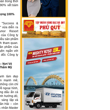
ẩn trong thời
n 90% vết bám
g
 lượng 100%
h "Success &
" vừa diễn ra
Amor Resort
 của Công ty
ều sản phẩm
́ch tham quan.
sản phẩm của
yện ngắn với
́m đốc Công ty
 Nơi Vẻ
 Thẩm Mỹ
ành làm đẹp
iển mạnh mẽ,
không còn chỉ
về ngoại hình,
ng dấu ấn cá
ịnh hướng đó,
 sáng lập và
ăn Hải – còn
á nhân Master