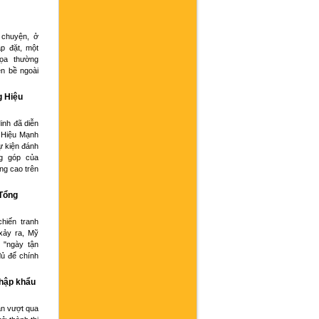
 chuyện, ở
p đặt, một
họa thường
ện bề ngoài
g Hiệu
inh đã diễn
 Hiệu Mạnh
ự kiện đánh
g góp của
ng cao trên
 Tổng
hiến tranh
xảy ra, Mỹ
 "ngày tận
đủ để chính
nhập khẩu
an vượt qua