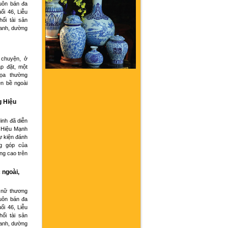
buôn bán đa
ổi 46, Liễu
hối tài sản
oanh, dường
 chuyện, ở
p đặt, một
họa thường
ện bề ngoài
g Hiệu
inh đã diễn
 Hiệu Mạnh
ự kiện đánh
g góp của
ng cao trên
 ngoài,
 nữ thương
buôn bán đa
ổi 46, Liễu
hối tài sản
oanh, dường