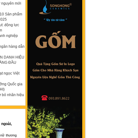
ỷ nguyên mới
p 10 Sản phẩm
2025
t: động lực
ơn
anh nghiệp
 ngân hàng dẫn
N DANH HIỆU
HÀNG ĐẦU
t ngọc Việt
ưỡng Quốc gia
HI)
ừ bỏ nhãn hiệu
 ngoài,
 nữ thương