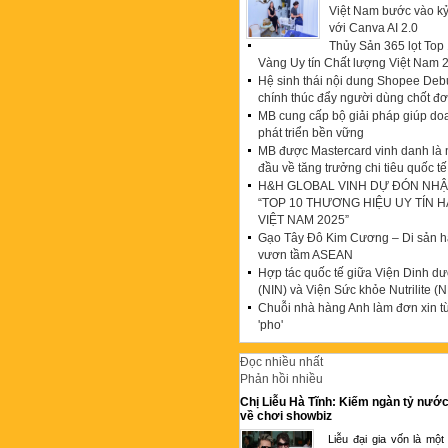
Việt Nam bước vào k
với Canva AI 2.0
Thủy Sản 365 lọt To
Vàng Uy tín Chất lượng Việt Nam 
Hệ sinh thái nội dung Shopee Debu
chính thúc đẩy người dùng chốt đ
MB cung cấp bộ giải pháp giúp do
phát triển bền vững
MB được Mastercard vinh danh là
đầu về tăng trưởng chi tiêu quốc tế
H&H GLOBAL VINH DỰ ĐÓN NHẬ
“TOP 10 THƯƠNG HIỆU UY TÍN 
VIỆT NAM 2025”
Gạo Tây Đô Kim Cương – Di sản hạ
vươn tầm ASEAN
Hợp tác quốc tế giữa Viện Dinh d
(NIN) và Viện Sức khỏe Nutrilite (N
Chuỗi nhà hàng Anh làm đơn xin t
'pho'
Đọc nhiều nhất
Phản hồi nhiều
Chị Liễu Hà Tĩnh: Kiếm ngàn tỷ nước
về chơi showbiz
Liễu đại gia vốn là một