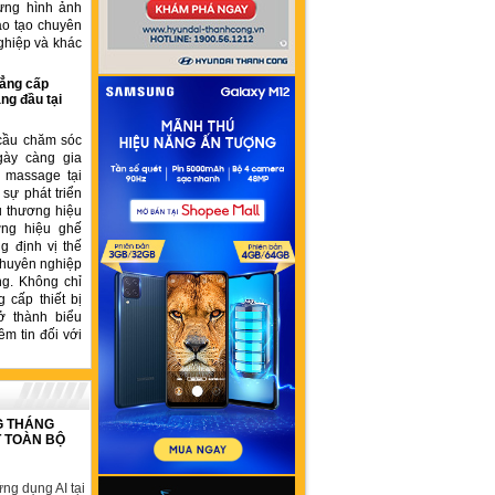
ựng hình ảnh
ào tạo chuyên
ghiệp và khác
ẳng cấp
ng đầu tại
cầu chăm sóc
gày càng gia
ế massage tại
sự phát triển
u thương hiệu
ơng hiệu ghế
 định vị thế
chuyên nghiệp
ng. Không chỉ
 cấp thiết bị
ở thành biểu
ềm tin đối với
G THÁNG
T TOÀN BỘ
ng dụng AI tại