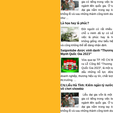
gia có tiếng trong việc 
ngành liên quốc gia. Ở tu
đại gia nắm trong tay k
khổng lồ và sau những thành công kinh d
như ...
Là họa hay là phúc?
Đời người có rất nhiều
chỗ u minh đã tự có sắ
việc là phúc hay là 
không giống như biểu hi
và cũng không thể dễ dàng nhận định.
Saigonlube được vinh danh “Thươn
Mạnh Quốc Gia 2023”
Vừa qua tại TP. Hồ Chí M
ra Lễ Công Bố “Thương
Quốc Gia 2023”, là một s
dấu những nỗ lực đón
doanh nghiệp, thương hiệu uy tín, chất lượ
thị trường. ...
Chị Liễu Hà Tĩnh: Kiếm ngàn tỷ nước
về chơi showbiz
Liễu đại gia vốn là một
gia có tiếng trong việc 
ngành liên quốc gia. Ở tu
đại gia nắm trong tay k
khổng lồ và sau những thành công kinh d