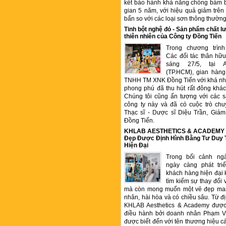
kết bảo hành khả năng chống bám b
gian 5 năm, với hiệu quả giảm trê
bẩn so với các loại sơn thông thườn
Tinh bột nghệ đỏ - Sản phẩm chất
thiên nhiên của Công ty Đồng Tiến
Trong chương trìn
Các đối tác thân hữu
sáng 27/5, tại 
(TP.HCM), gian hàng
TNHH TM XNK Đồng Tiến với khá nhi
phong phú đã thu hút rất đông kha
Chúng tôi cũng ấn tượng với các 
công ty này và đã có cuộc trò chu
Thạc sĩ - Dược sĩ Diệu Trần, Gia
Đồng Tiến.
KHLAB AESTHETICS & ACADEMY –
Đẹp Được Định Hình Bằng Tư Duy
Hiện Đại
Trong bối cảnh ng
ngày càng phát tr
khách hàng hiện đại 
tìm kiếm sự thay đổi 
mà còn mong muốn một vẻ đẹp ma
nhân, hài hòa và có chiều sâu. Từ đ
KHLAB Aesthetics & Academy được
điều hành bởi doanh nhân Phạm V
được biết đến với tên thương hiệu c