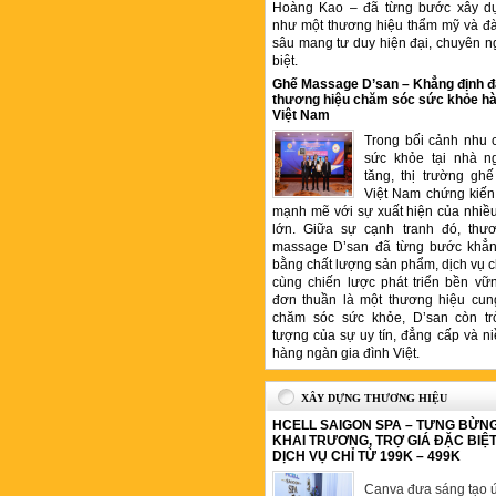
Hoàng Kao – đã từng bước xây d
như một thương hiệu thẩm mỹ và đ
sâu mang tư duy hiện đại, chuyên n
biệt.
Ghế Massage D’san – Khẳng định đ
thương hiệu chăm sóc sức khỏe hà
Việt Nam
Trong bối cảnh nhu 
sức khỏe tại nhà n
tăng, thị trường gh
Việt Nam chứng kiến 
mạnh mẽ với sự xuất hiện của nhiề
lớn. Giữa sự cạnh tranh đó, thư
massage D’san đã từng bước khẳng
bằng chất lượng sản phẩm, dịch vụ 
cùng chiến lược phát triển bền vữ
đơn thuần là một thương hiệu cung
chăm sóc sức khỏe, D’san còn tr
tượng của sự uy tín, đẳng cấp và ni
hàng ngàn gia đình Việt.
XÂY DỰNG THƯƠNG HIỆU
HCELL SAIGON SPA – TƯNG BỪN
KHAI TRƯƠNG, TRỢ GIÁ ĐẶC BIỆ
DỊCH VỤ CHỈ TỪ 199K – 499K
Canva đưa sáng tạo ứ