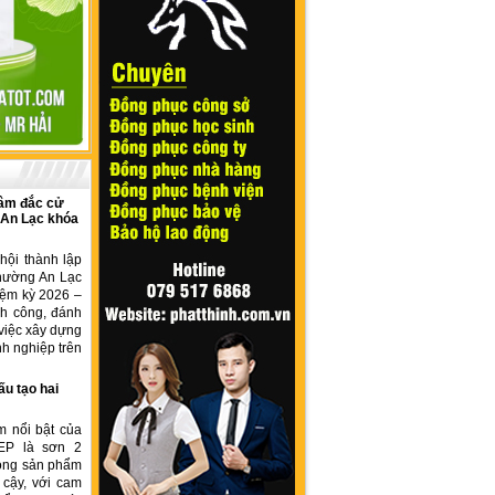
âm đắc cử
 An Lạc khóa
hội thành lập
hường An Lạc
iệm kỳ 2026 –
nh công, đánh
việc xây dựng
h nghiệp trên
ấu tạo hai
m nổi bật của
EP là sơn 2
dòng sản phẩm
 cậy, với cam