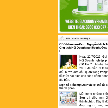
TIN DOANH NGHIỆP
CEO MiennamPetro Nguyễn Minh T
Chủ tịch Hội Doanh nghiệp phường
I
Ngày 22/7/2026, Đại 
Hội Doanh nghiệp p
(TP. Hồ Chí Minh) nh
2031 đã diễn ra thà
dấu bước khởi đầu quan trọng trong 
tổ chức đại diện cho cộng đồng doan
địa bàn.
Sơn đá siêu mịn JEP và lợi thế từ c
thành phần
Một trong những điể
Sơn đá siêu mịn J
thành phần. Đây là 
được người dùng tin