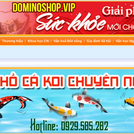
Thương hiệu
Khoa học CN
Văn hoá Đời sống
Gia đình Xã hội
Văn học Ng