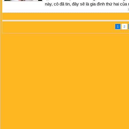
này, cô đã tin, đây sẽ là gia đình thứ hai của
1
2