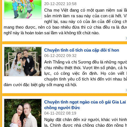
20-12-2022 10:58
Cha mẹ Việt đang có một quan niệm sai lầ
sản mình làm ra sau này của con cái hết. Vì
nghĩ lại, sau này có của ăn của để cũng c
mang theo được, nên có bao nhiêu đứa thì cứ chia đều ra là đ
nghĩ này là hoàn toàn sai lầm và không tốt chút nào.
Chuyện tình cổ tích của cặp đôi tí hon
06-12-2022 09:32
Anh Thắng và chị Sương đều là những người
chịu nhiều thiệt thòi. Vượt lên số phận, cả h
lực, có công việc ổn định. Họ còn viết 
chuyện tình yêu cổ tích khi đến với nhau 
đám cưới đặc biệt gây sốt mạng xã hội.
Chuyện tình ngọt ngào của cô gái Gia Lai
chồng người Đức
04-11-2022 08:19
Ngày đặt chân đến xứ người, khác với hìn
lạ, Chính được nhà chồng chào đón nồng h