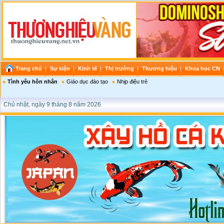
Trang chủ
Sự kiện
Kinh tế
Thị trường
Thương hiệu
Khoa học CN
Tình yêu hôn nhân
Giáo dục đào tạo
Nhịp điệu trẻ
Chủ nhật, ngày 9 tháng 8 năm 2026