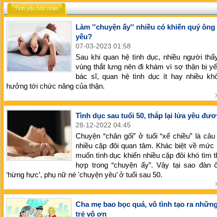
Tình yêu hôn nhân
Làm ''chuyện ấy'' nhiều có khiến quý ông 
yếu?
07-03-2023 01:58
Sau khi quan hệ tình dục, nhiều người thấ
vùng thắt lưng nên đi khám vì sợ thận bị y
bác sĩ, quan hệ tình dục ít hay nhiều kh
hưởng tới chức năng của thận.
Tình dục sau tuổi 50, thắp lại lửa yêu đư
28-12-2022 04:45
Chuyện “chăn gối” ở tuổi “xế chiều” là câ
nhiều cặp đôi quan tâm. Khác biệt về mức
muốn tình dục khiến nhiều cặp đôi khó tìm 
hợp trong “chuyện ấy”. Vậy tại sao đàn 
‘hừng hực’, phụ nữ né 'chuyện yêu’ ở tuổi sau 50.
Cha mẹ bao bọc quá, vô tình tạo ra nhữn
trẻ vô ơn