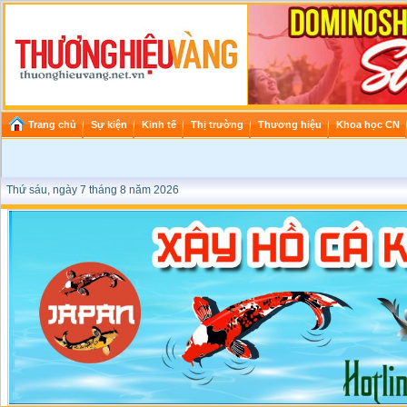
Trang chủ
Sự kiện
Kinh tế
Thị trường
Thương hiệu
Khoa học CN
Thứ sáu, ngày 7 tháng 8 năm 2026