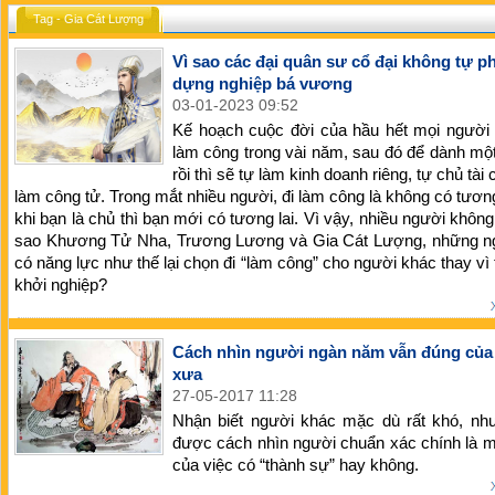
Tag - Gia Cát Lượng
Vì sao các đại quân sư cổ đại không tự p
dựng nghiệp bá vương
03-01-2023 09:52
Kế hoạch cuộc đời của hầu hết mọi người 
làm công trong vài năm, sau đó để dành một
rồi thì sẽ tự làm kinh doanh riêng, tự chủ tài
làm công tử. Trong mắt nhiều người, đi làm công là không có tương 
khi bạn là chủ thì bạn mới có tương lai. Vì vậy, nhiều người không 
sao Khương Tử Nha, Trương Lương và Gia Cát Lượng, những ng
có năng lực như thế lại chọn đi “làm công” cho người khác thay vì
khởi nghiệp?
Cách nhìn người ngàn năm vẫn đúng của
xưa
27-05-2017 11:28
Nhận biết người khác mặc dù rất khó, nh
được cách nhìn người chuẩn xác chính là 
của việc có “thành sự” hay không.