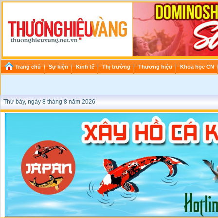
Trang chủ
Sự kiện
Kinh tế
Thị trường
Thương hiệu
Khoa học CN
Thứ bảy, ngày 8 tháng 8 năm 2026