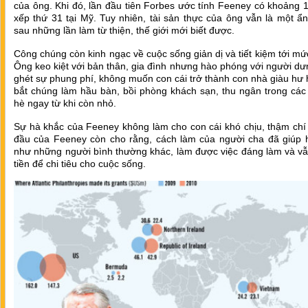
của ông. Khi đó, lần đầu tiên Forbes ước tính Feeney có khoảng 1
xếp thứ 31 tại Mỹ. Tuy nhiên, tài sản thực của ông vẫn là một ẩn
sau những lần làm từ thiện, thế giới mới biết được.
Công chúng còn kinh ngạc về cuộc sống giản dị và tiết kiệm tới mức
Ông keo kiệt với bản thân, gia đình nhưng hào phóng với người d
ghét sự phung phí, không muốn con cái trở thành con nhà giàu hư
bắt chúng làm hầu bàn, bồi phòng khách sạn, thu ngân trong các
hè ngay từ khi còn nhỏ.
Sự hà khắc của Feeney không làm cho con cái khó chịu, thậm chí
đầu của Feeney còn cho rằng, cách làm của người cha đã giúp 
như những người bình thường khác, làm được việc đáng làm và vẫ
tiền để chi tiêu cho cuộc sống.