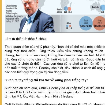
Làm từ thiện ở khắp 5 châu.
Theo quan điểm của vị tỷ phú này, “bạn chỉ có thể mặc một chiếc 
cùng một thời điểm”. Ông thích kiếm tiền nhưng không muốn
chúng, tiền quá nhiều cũng không thể đem ra tiêu xài hết. Một t
dài, ông sống trong căn hộ đi thuê và toàn bộ tài sản được dần h
cho các tổ chức từ thiện. Các con ông cũng phải tự lăn lộn kiếm 
đến tuổi trưởng thành. Feeney cho biết, đây chính là cách để ông 
các con biết quý trọng giá trị của đồng tiền.
“Sinh ra tay trắng thì khi trở về cũng phải trắng tay”
Suốt hơn 30 năm qua, Chuck Feeney đã đi khắp thế giới để làm từ 
tài sản 8 tỷ USD của mình, tập trung và giáo dục, khoa học, ch
tế,... tại Mỹ, Úc, Việt Nam , Nam Phi và Ireland.
Quỹ từ thiện Atlantic Philanthropies do ông sáng lập đã rót khoản t