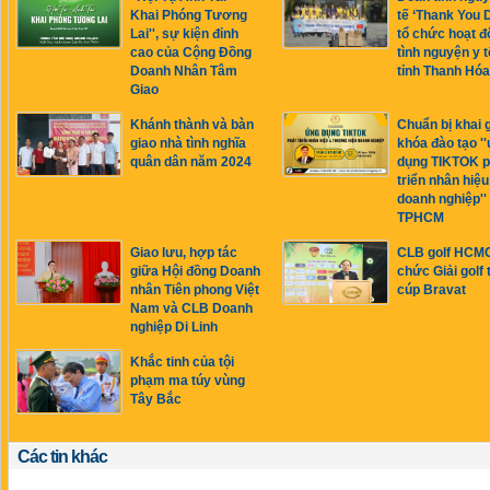
Khai Phóng Tương
tế ‘Thank You 
Lai'', sự kiện đỉnh
tổ chức hoạt đ
cao của Cộng Đồng
tình nguyện y t
Doanh Nhân Tâm
tỉnh Thanh Hóa
Giao
Khánh thành và bàn
Chuẩn bị khai 
giao nhà tình nghĩa
khóa đào tạo '
quân dân năm 2024
dụng TIKTOK p
triển nhân hiệu
doanh nghiệp'' 
TPHCM
Giao lưu, hợp tác
CLB golf HCMC
giữa Hội đồng Doanh
chức Giải golf 
nhân Tiên phong Việt
cúp Bravat
Nam và CLB Doanh
nghiệp Di Linh
Khắc tinh của tội
phạm ma túy vùng
Tây Bắc
Các tin khác