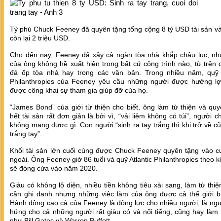
Tỷ phú Chuck Feeney đã quyên tặng tổng cộng 8 tỷ USD tài sản và
còn lại 2 triệu USD.
Cho đến nay, Feeney đã xây cả ngàn tòa nhà khắp châu lục, nh
của ông không hề xuất hiện trong bất cứ công trình nào, từ trên 
đá ốp tòa nhà hay trong các văn bản. Trong nhiều năm, quỹ A
Philanthropies của Feeney yêu cầu những người được hưởng lợ
được công khai sự tham gia giúp đỡ của họ.
“James Bond” của giới từ thiện cho biết, ông làm từ thiện và qu
hết tài sản rất đơn giản là bởi vì, “vải liệm không có túi”, người ch
không mang được gì. Con người “sinh ra tay trắng thì khi trở về c
trắng tay”.
Khối tài sản lớn cuối cùng được Chuck Feeney quyên tặng vào c
ngoái. Ông Feeney giờ 86 tuổi và quỹ Atlantic Philanthropies theo 
sẽ đóng cửa vào năm 2020.
Giàu có không lộ diện, nhiều tiền không tiêu xài sang, làm từ thi
cần ghi danh nhưng những việc làm của ông được cả thế giới bi
Hành động cao cả của Feeney là động lực cho nhiều người, là ng
hứng cho cả những người rất giàu có và nổi tiếng, cũng hay làm 
như Bill Gates và Warren Buffett.