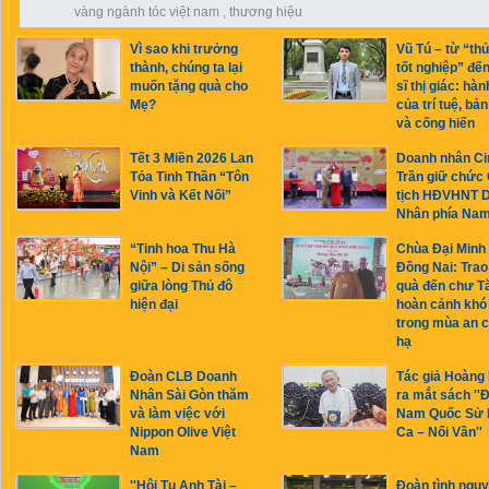
vàng ngành tóc việt nam
,
thương hiệu
Vì sao khi trưởng
Vũ Tú – từ “th
thành, chúng ta lại
tốt nghiệp” đế
muốn tặng quà cho
sĩ thị giác: hàn
Mẹ?
của trí tuệ, bản
và cống hiến
Tết 3 Miền 2026 Lan
Doanh nhân Ci
Tỏa Tinh Thần “Tôn
Trần giữ chức
Vinh và Kết Nối”
tịch HĐVHNT 
Nhân phía Na
“Tinh hoa Thu Hà
Chùa Đại Minh
Nội” – Di sản sống
Đồng Nai: Trao
giữa lòng Thủ đô
quà đến chư T
hiện đại
hoàn cảnh khó
trong mùa an c
hạ
Đoàn CLB Doanh
Tác giả Hoàng
Nhân Sài Gòn thăm
ra mắt sách ''Đ
và làm việc với
Nam Quốc Sử 
Nippon Olive Việt
Ca – Nối Vần''
Nam
''Hội Tụ Anh Tài –
Đoàn tình nguy