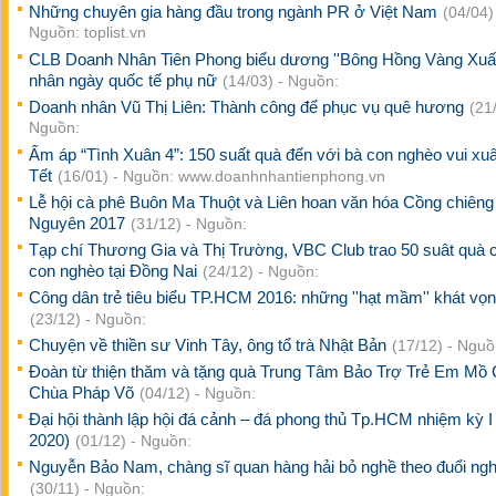
Những chuyên gia hàng đầu trong ngành PR ở Việt Nam
(04/04)
Nguồn: toplist.vn
CLB Doanh Nhân Tiên Phong biểu dương ''Bông Hồng Vàng Xuất
nhân ngày quốc tế phụ nữ
(14/03) - Nguồn:
Doanh nhân Vũ Thị Liên: Thành công để phục vụ quê hương
(21
Nguồn:
Ấm áp “Tình Xuân 4”: 150 suất quà đến với bà con nghèo vui xu
Tết
(16/01) - Nguồn: www.doanhnhantienphong.vn
Lễ hội cà phê Buôn Ma Thuột và Liên hoan văn hóa Cồng chiêng
Nguyên 2017
(31/12) - Nguồn:
Tạp chí Thương Gia và Thị Trường, VBC Club trao 50 suât quà 
con nghèo tại Đồng Nai
(24/12) - Nguồn:
Công dân trẻ tiêu biểu TP.HCM 2016: những ''hạt mầm'' khát vọ
(23/12) - Nguồn:
Chuyện về thiền sư Vinh Tây, ông tổ trà Nhật Bản
(17/12) - Nguồ
Đoàn từ thiện thăm và tặng quà Trung Tâm Bảo Trợ Trẻ Em Mồ 
Chùa Pháp Võ
(04/12) - Nguồn:
Đại hội thành lập hội đá cảnh – đá phong thủ Tp.HCM nhiệm kỳ I
2020)
(01/12) - Nguồn:
Nguyễn Bảo Nam, chàng sĩ quan hàng hải bỏ nghề theo đuổi ngh
(30/11) - Nguồn: