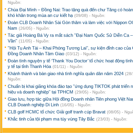
Nguồn:
Chùa Đại Minh – Đồng Nai: Trao tặng quà đến chư Tăng có hoà
khó khăn trong mùa an cư kiết hạ
(09/08) - Nguồn:
Đoàn CLB Doanh Nhân Sài Gòn thăm và làm việc với Nippon Oli
Nam
(26/05) - Nguồn:
Tác giả Hoàng Bá Vy ra mắt sách ''Đại Nam Quốc Sử Diễn Ca –
Vần''
(11/05) - Nguồn:
''Hội Tụ Anh Tài – Khai Phóng Tương Lai'', sự kiện đỉnh cao của
Đồng Doanh Nhân Tâm Giao
(03/12) - Nguồn:
Đoàn tình nguyện y tế ‘Thank You Doctor’ tổ chức hoạt động tìn
y tế tại tỉnh Thanh Hóa
(01/11) - Nguồn:
Khánh thành và bàn giao nhà tình nghĩa quân dân năm 2024
(28/
Nguồn:
Chuẩn bị khai giảng khóa đào tạo ''ứng dụng TIKTOK phát triển 
hiệu và doanh nghiệp'' tại TPHCM
(29/05) - Nguồn:
Giao lưu, hợp tác giữa Hội đồng Doanh nhân Tiên phong Việt N
CLB Doanh nghiệp Di Linh
(16/05) - Nguồn:
CLB golf HCMC tổ chức Giải golf tranh cúp Bravat
(08/05) - Ngu
Khắc tinh của tội phạm ma túy vùng Tây Bắc
(23/03) - Nguồn: