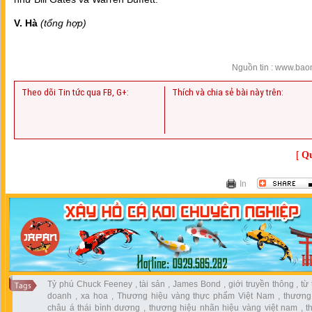
V. Hà
(tổng hợp)
Nguồn tin : www.ba
Theo dõi Tin tức qua FB, G+:
Thích và chia sẻ bài này trên:
[
Qu
In
Tỷ phú Chuck Feeney
,
tài sản
,
James Bond
,
giới truyền thông
,
từ
doanh
,
xa hoa
,
Thương hiệu vàng thực phẩm Việt Nam
,
thương
châu á thái bình dương
,
thương hiệu nhãn hiệu vàng việt nam
,
t