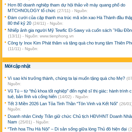
Hơn 80 doanh nghiệp tham dự hội thảo về máy quang phổ do
MTCHNOLOGY tổ chức
(27/11) - Nguồn:
Đám cưới của cặp thanh ma trúc mã xôn xao Hà Thành đầu thập
80 thế kỷ 20
(24/11) - Nguồn:
Nhiếp ảnh gia người Mỹ Tewfic El-Sawy và cuốn sách ''Hầu Đồng
(13/11) - Nguồn: www.tienphong.vn
Công ty Inox Kim Phát thăm và tặng quà cho trung tâm Thiên P
(11/11) - Nguồn:
Mới cập nhật
Vì sao khi trưởng thành, chúng ta lại muốn tặng quà cho Mẹ?
(07
Nguồn:
Vũ Tú – từ “thủ khoa tốt nghiệp” đến nghệ sĩ thị giác: hành trình c
tuệ, bản lĩnh và cống hiến
(14/02) - Nguồn:
Tết 3 Miền 2026 Lan Tỏa Tinh Thần “Tôn Vinh và Kết Nối”
(26/01)
Nguồn:
Doanh nhân Cindy Trần giữ chức Chủ tịch HĐVHNT Doanh Nhâ
Nam
(25/01) - Nguồn:
“Tinh hoa Thu Hà Nội” – Di sản sống giữa lòng Thủ đô hiện đại
(2