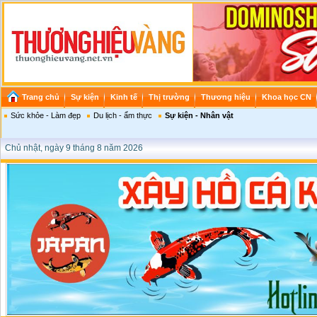
Trang chủ
Sự kiện
Kinh tế
Thị trường
Thương hiệu
Khoa học CN
Sức khỏe - Làm đẹp
Du lịch - ẩm thực
Sự kiện - Nhân vật
Chủ nhật, ngày 9 tháng 8 năm 2026