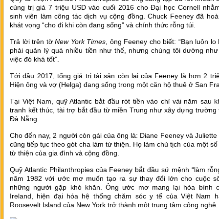
cùng trị giá 7 triệu USD vào cuối 2016 cho Đại học Cornell nhằ
sinh viên làm công tác dịch vụ cộng đồng. Chuck Feeney đã hoà
khát vọng “cho đi khi còn đang sống” và chính thức rỗng túi.
Trả lời trên tờ
New York Times
, ông Feeney cho biết: “Bạn luôn lo 
phải quản lý quá nhiều tiền như thế, nhưng chúng tôi dường như
việc đó khá tốt”.
Tới đầu 2017, tổng giá trị tài sản còn lại của Feeney là hơn 2 tr
Hiện ông và vợ (Helga) đang sống trong một căn hộ thuê ở San Fra
Tại Việt Nam, quỹ Atlantic bắt đầu rót tiền vào chỉ vài năm sau k
tranh kết thúc, tài trợ bắt đầu từ miền Trung như xây dựng trường
Đà Nẵng.
Cho đến nay, 2 người còn gái của ông là: Diane Feeney và Juliett
cũng tiếp tục theo gót cha làm từ thiện. Họ làm chủ tịch của một số
từ thiện của gia đình và cộng đồng.
Quỹ Atlantic Philanthropies của Feeney bắt đầu sứ mệnh “làm rỗng
năm 1982 với ước mơ muốn tạo ra sự thay đổi lớn cho cuộc s
những người gặp khó khăn. Ông ước mơ mang lại hòa bình 
Ireland, hiện đại hóa hệ thống chăm sóc y tế của Việt Nam h
Roosevelt Island của New York trở thành một trung tâm công nghệ.