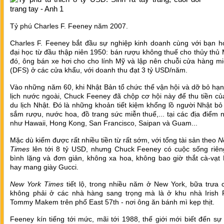
Tỷ phú Charles F. Feeney năm 2007.
Charles F. Feeney bắt đầu sự nghiệp kinh doanh cùng với bạn h
đại học từ đầu thập niên 1950: bán rượu không thuế cho thủy thủ
đó, ông bán xe hơi cho cho lính Mỹ và lập nên chuỗi cửa hàng m
(DFS) ở các cửa khẩu, với doanh thu đạt 3 tỷ USD/năm.
Vào những năm 60, khi Nhật Bản tổ chức thế vận hội và dỡ bỏ hạ
lịch nước ngoài, Chuck Feeney đã chộp cơ hội này để thu tiền c
du lịch Nhật. Đó là những khoản tiết kiệm khổng lồ người Nhật b
sắm rượu, nước hoa, đồ trang sức miễn thuế,... tại các địa điểm n
như Hawaii, Hong Kong, San Francisco, Saipan và Guam...
Mặc dù kiếm được rất nhiều tiền từ rất sớm, với tổng tài sản theo
N
Times
lên tới 8 tỷ USD, nhưng Chuck Feeney có cuộc sống riêng
bình lặng và đơn giản, không xa hoa, không bao giờ thắt cà-vạt
hay mang giày Gucci.
New York Times
tiết lộ, trong nhiều năm ở New York, bữa trưa
không phải ở các nhà hàng sang trọng mà là ở khu nhà Irish Pa
Tommy Makem trên phố East 57th - nơi ông ăn bánh mì kẹp thịt.
Feeney kín tiếng tới mức, mãi tới 1988, thế giới mới biết đến sự