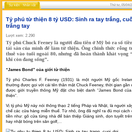
Thứ tư, 05/04/
Sự kiện - Nhân vật
Tỷ phú từ thiện 8 tỷ USD: Sinh ra tay trắng, cuố
trắng tay
Lượt xem: 2.290
Tỷ phú Chuck Feeney là người đầu tiên ở Mỹ bỏ ra số tiền
tài sản của mình để làm từ thiện. Ông chính thức rỗng tú
thuê vào tuổi ngoài 80, nhưng đã hoàn thành khát vọng 
khi còn đang sống”.
“James Bond” của giới từ thiện
Tỷ phú Charles F. Feeney (1931) là một người Mỹ gốc Irela
thường được gọi với cái tên thân mật Chuck Feeney, thời gian gần
được giới truyền thông Mỹ đặt cho biệt danh “James Bond của 
thiện”.
Vị tỷ phú Mỹ này nói thông thạo 2 tiếng Pháp và Nhật, là người xâ
chế các cửa hàng miễn thuế. Từ nhỏ, ông đã nghĩ ra đủ mọi cách
tiền như: gõ cửa từng nhà để bán thiệp Giáng sinh, dọn tuyết tr
hay nhặt bóng trên sân golf,...