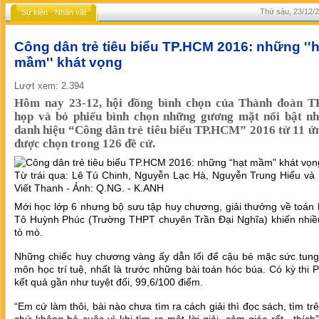
Thứ sáu, 23/12/2
Sự kiện - Nhân vật
Công dân trẻ tiêu biểu TP.HCM 2016: những ''h
mầm'' khát vọng
Lượt xem: 2.394
Hôm nay 23-12, hội đồng bình chọn của Thành đoàn 
họp và bỏ phiếu bình chọn những gương mặt nổi bật nh
danh hiệu “Công dân trẻ tiêu biểu TP.HCM” 2016 từ 11 ứ
được chọn trong 126 đề cử.
Từ trái qua: Lê Tú Chinh, Nguyễn Lạc Hà, Nguyễn Trung Hiếu và
Viết Thanh - Ảnh: Q.NG. - K.ANH
Mới học lớp 6 nhưng bộ sưu tập huy chương, giải thưởng về toán
Tô Huỳnh Phúc (Trường THPT chuyên Trần Đại Nghĩa) khiến nhiề
tò mò.
Những chiếc huy chương vàng ấy dẫn lối để cậu bé mặc sức tung 
môn học trí tuệ, nhất là trước những bài toán hóc búa. Có kỳ thi 
kết quả gần như tuyệt đối, 99,6/100 điểm.
“Em cứ làm thôi, bài nào chưa tìm ra cách giải thì đọc sách, tìm t