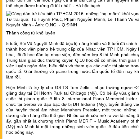
phải luôn tìm cái mới, ngay cả thất bại cũng cần tìm nguyên nh
thể chọn được hướng đi tốt nhất” - Hà bộc bạch.
Từ trái qua: Tô Huỳnh Phúc, Phạm Nguyễn Mạnh, Lê Thanh Vủ và
Nguyệt Minh - Ảnh: Q.NG. - Q.ĐỊNH
Thành công từ khổ luyện
5 tuổi, Bùi Vũ Nguyệt Minh đã bộc lộ năng khiếu và 8 tuổi đã chính 
thành học viên piano hệ trung cấp của Nhạc viện TP.HCM. Ngày 
hóa, tối đi học đàn tại nhạc viện, đến năm lớp 8 thì Minh phải ch
Trung tâm giáo dục thường xuyên Q.10 học để có nhiều thời gian
việc luyện ngón đàn, biểu diễn và tham gia các cuộc thi piano tro
quốc tế. Giải thưởng về piano trong nước lẫn quốc tế đến nay k
lắm rồi.
Hiện Minh là trợ lý cho GS.TS Tom Zelle - nhạc trưởng người Đứ
giảng dạy tại ĐH North Park tại Chicago (Mỹ). Cô bé ấy vừa giành
cuộc thi piano quốc tế lần 8 International Piano Memorial Isidor 
chức tại Serbia và đậu bậc dự bị ĐH Indiana (Mỹ), tuyển thẳng và
của huyền thoại âm nhạc Menahem Pressler, một trong những 
dương cầm hàng đầu thế giới. Nhiều cánh cửa mở ra với tài năng
ấy, gần nhất là chương trình Piano MERIT - Music Academy of t
(Mỹ) mà Minh là một trong những sinh viên quốc tế đầu tiên chi
học bổng này.