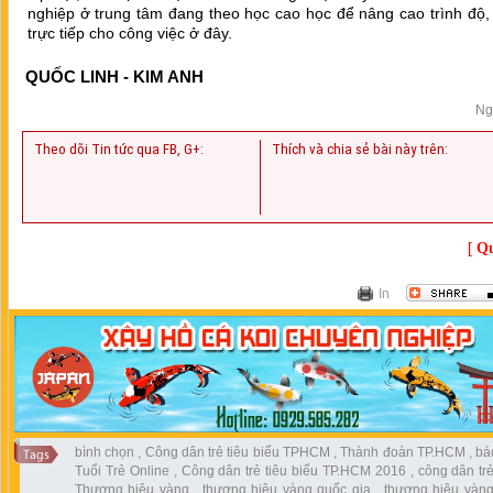
nghiệp ở trung tâm đang theo học cao học để nâng cao trình độ,
trực tiếp cho công việc ở đây.
QUỐC LINH - KIM ANH
Ng
Theo dõi Tin tức qua FB, G+:
Thích và chia sẻ bài này trên:
[
Qu
In
bình chọn
,
Công dân trẻ tiêu biểu TPHCM
,
Thành đoàn TP.HCM
,
bá
Tuổi Trẻ Online
,
Công dân trẻ tiêu biểu TP.HCM 2016
,
công dân trẻ
Thương hiệu vàng
,
thương hiệu vàng quốc gia
,
thương hiệu vàng