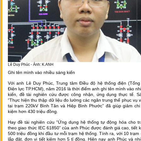
Lê Duy Phúc - Ảnh: K.ANH
Ghi tên mình vào nhiều sáng kiến
Với anh Lê Duy Phúc, Trung tâm Điều độ hệ thống điện (Tổng
Điện lực TP.HCM), năm 2016 là thời điểm anh ghi tên mình vào nh
kiến, đề tài nghiên cứu được công nhận, ứng dụng thực tế. S
“Thực hiện thu thập dữ liệu đo lường các ngăn trung thế phục vụ 
tại trạm 220kV Bình Tân và Hiệp Bình Phước” đã giúp giảm chi p
kiệm hơn 430 triệu đồng.
Hay đề tài nghiên cứu “Ứng dụng hệ thống tự động hóa cho t
theo giao thức IEC 61850” của anh Phúc được đánh giá cao, tiết 
500 triệu đồng khi đầu tư mỗi trạm hệ thống. Tính ra, với 10 trạm
lắp đặt, đơn vị tiết kiệm hơn 5 tỉ đồng. Hiện nay anh Phúc và nh