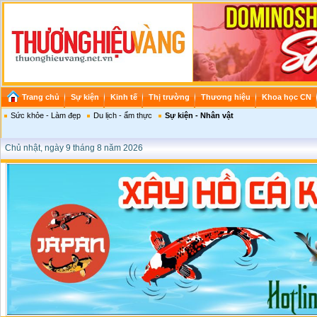
Trang chủ
Sự kiện
Kinh tế
Thị trường
Thương hiệu
Khoa học CN
Sức khỏe - Làm đẹp
Du lịch - ẩm thực
Sự kiện - Nhân vật
Chủ nhật, ngày 9 tháng 8 năm 2026