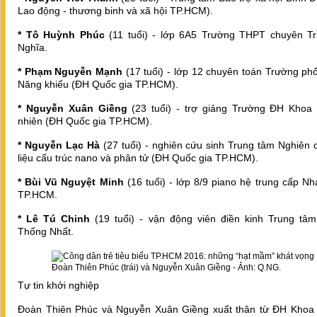
Lao động - thương binh và xã hội TP.HCM).
* Tô Huỳnh Phúc
(11 tuổi) - lớp 6A5 Trường THPT chuyên Tr
Nghĩa.
* Phạm Nguyễn Mạnh
(17 tuổi) - lớp 12 chuyên toán Trường ph
Năng khiếu (ĐH Quốc gia TP.HCM).
* Nguyễn Xuân Giềng
(23 tuổi) - trợ giảng Trường ĐH Khoa 
nhiên (ĐH Quốc gia TP.HCM).
* Nguyễn Lạc Hà
(27 tuổi) - nghiên cứu sinh Trung tâm Nghiên 
liệu cấu trúc nano và phân tử (ĐH Quốc gia TP.HCM).
* Bùi Vũ Nguyệt Minh
(16 tuổi) - lớp 8/9 piano hệ trung cấp Nh
TP.HCM.
* Lê Tú Chinh
(19 tuổi) - vận động viên điền kinh Trung tâ
Thống Nhất.
Đoàn Thiên Phúc (trái) và Nguyễn Xuân Giềng - Ảnh: Q.NG.
Tự tin khởi nghiệp
Đoàn Thiên Phúc và Nguyễn Xuân Giềng xuất thân từ ĐH Khoa 