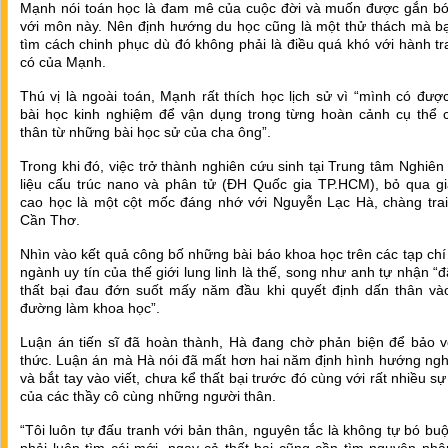
Mạnh nói toán học là đam mê của cuộc đời và muốn được gắn bó 
với môn này. Nên định hướng du học cũng là một thử thách mà b
tìm cách chinh phục dù đó không phải là điều quá khó với hành t
có của Mạnh.
Thú vị là ngoài toán, Mạnh rất thích học lịch sử vì “mình có đư
bài học kinh nghiệm để vận dụng trong từng hoàn cảnh cụ thể 
thân từ những bài học sử của cha ông”.
Trong khi đó, việc trở thành nghiên cứu sinh tại Trung tâm Nghiên
liệu cấu trúc nano và phân tử (ĐH Quốc gia TP.HCM), bỏ qua gi
cao học là một cột mốc đáng nhớ với Nguyễn Lạc Hà, chàng trai
Cần Thơ.
Nhìn vào kết quả công bố những bài báo khoa học trên các tạp ch
ngành uy tín của thế giới lung linh là thế, song như anh tự nhận “đ
thất bại đau đớn suốt mấy năm đầu khi quyết định dấn thân 
đường làm khoa học”.
Luận án tiến sĩ đã hoàn thành, Hà đang chờ phản biện để bảo v
thức. Luận án mà Hà nói đã mất hơn hai năm định hình hướng ngh
và bắt tay vào viết, chưa kể thất bại trước đó cùng với rất nhiều sự
của các thầy cô cùng những người thân.
“Tôi luôn tự đấu tranh với bản thân, nguyên tắc là không tự bó bu