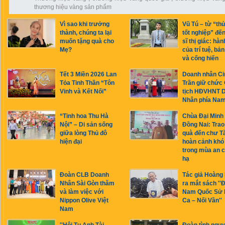
thương hiệu vàng sản phẩm
Vì sao khi trưởng
Vũ Tú – từ “th
thành, chúng ta lại
tốt nghiệp” đế
muốn tặng quà cho
sĩ thị giác: hàn
Mẹ?
của trí tuệ, bản
và cống hiến
Tết 3 Miền 2026 Lan
Doanh nhân Ci
Tỏa Tinh Thần “Tôn
Trần giữ chức
Vinh và Kết Nối”
tịch HĐVHNT 
Nhân phía Na
“Tinh hoa Thu Hà
Chùa Đại Minh
Nội” – Di sản sống
Đồng Nai: Trao
giữa lòng Thủ đô
quà đến chư T
hiện đại
hoàn cảnh khó
trong mùa an c
hạ
Đoàn CLB Doanh
Tác giả Hoàng
Nhân Sài Gòn thăm
ra mắt sách ''Đ
và làm việc với
Nam Quốc Sử 
Nippon Olive Việt
Ca – Nối Vần''
Nam