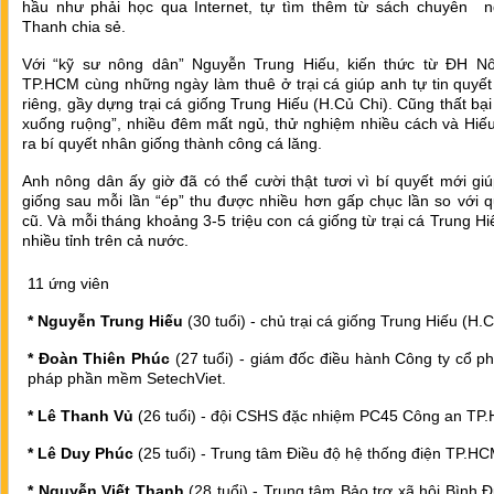
hầu như phải học qua Internet, tự tìm thêm từ sách chuyên n
Thanh chia sẻ.
Với “kỹ sư nông dân” Nguyễn Trung Hiếu, kiến thức từ ĐH N
TP.HCM cùng những ngày làm thuê ở trại cá giúp anh tự tin quyết
riêng, gầy dựng trại cá giống Trung Hiếu (H.Củ Chi). Cũng thất bại
xuống ruộng”, nhiều đêm mất ngủ, thử nghiệm nhiều cách và Hiếu
ra bí quyết nhân giống thành công cá lăng.
Anh nông dân ấy giờ đã có thể cười thật tươi vì bí quyết mới gi
giống sau mỗi lần “ép” thu được nhiều hơn gấp chục lần so với q
cũ. Và mỗi tháng khoảng 3-5 triệu con cá giống từ trại cá Trung Hi
nhiều tỉnh trên cả nước.
11 ứng viên
* Nguyễn Trung Hiếu
(30 tuổi) - chủ trại cá giống Trung Hiếu (H.C
* Đoàn Thiên Phúc
(27 tuổi) - giám đốc điều hành Công ty cổ ph
pháp phần mềm SetechViet.
* Lê Thanh Vủ
(26 tuổi) - đội CSHS đặc nhiệm PC45 Công an TP
* Lê Duy Phúc
(25 tuổi) - Trung tâm Điều độ hệ thống điện TP.HC
* Nguyễn Viết Thanh
(28 tuổi) - Trung tâm Bảo trợ xã hội Bình 