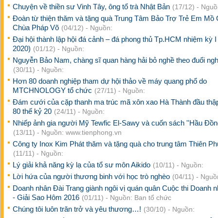
Chuyện về thiền sư Vinh Tây, ông tổ trà Nhật Bản
(17/12) - Nguồ
Đoàn từ thiện thăm và tặng quà Trung Tâm Bảo Trợ Trẻ Em Mồ 
Chùa Pháp Võ
(04/12) - Nguồn:
Đại hội thành lập hội đá cảnh – đá phong thủ Tp.HCM nhiệm kỳ I
2020)
(01/12) - Nguồn:
Nguyễn Bảo Nam, chàng sĩ quan hàng hải bỏ nghề theo đuổi ngh
(30/11) - Nguồn:
Hơn 80 doanh nghiệp tham dự hội thảo về máy quang phổ do
MTCHNOLOGY tổ chức
(27/11) - Nguồn:
Đám cưới của cặp thanh ma trúc mã xôn xao Hà Thành đầu thập
80 thế kỷ 20
(24/11) - Nguồn:
Nhiếp ảnh gia người Mỹ Tewfic El-Sawy và cuốn sách ''Hầu Đồng
(13/11) - Nguồn: www.tienphong.vn
Công ty Inox Kim Phát thăm và tặng quà cho trung tâm Thiên P
(11/11) - Nguồn:
Lý giải khả năng kỳ lạ của tổ sư môn Aikido
(10/11) - Nguồn:
Lời hứa của người thương binh với học trò nghèo
(04/11) - Nguồ
Doanh nhân Đài Trang giành ngôi vị quán quân Cuộc thi Doanh n
- Giải Sao Hôm 2016
(01/11) - Nguồn: Ban tổ chức
Chúng tôi luôn trăn trở và yêu thương…!
(30/10) - Nguồn: