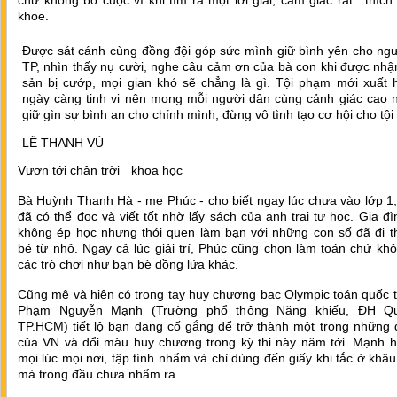
chứ không bỏ cuộc vì khi tìm ra một lời giải, cảm giác rất thích
khoe.
Được sát cánh cùng đồng đội góp sức mình giữ bình yên cho ng
TP, nhìn thấy nụ cười, nghe câu cảm ơn của bà con khi được nhận 
sản bị cướp, mọi gian khó sẽ chẳng là gì. Tội phạm mới xuất 
ngày càng tinh vi nên mong mỗi người dân cùng cảnh giác cao 
giữ gìn sự bình an cho chính mình, đừng vô tình tạo cơ hội cho tộ
LÊ THANH VỦ
Vươn tới chân trời khoa học
Bà Huỳnh Thanh Hà - mẹ Phúc - cho biết ngay lúc chưa vào lớp 1
đã có thể đọc và viết tốt nhờ lấy sách của anh trai tự học. Gia đ
không ép học nhưng thói quen làm bạn với những con số đã đi t
bé từ nhỏ. Ngay cả lúc giải trí, Phúc cũng chọn làm toán chứ kh
các trò chơi như bạn bè đồng lứa khác.
Cũng mê và hiện có trong tay huy chương bạc Olympic toán quốc 
Phạm Nguyễn Mạnh (Trường phổ thông Năng khiếu, ĐH Qu
TP.HCM) tiết lộ bạn đang cố gắng để trở thành một trong những 
của VN và đổi màu huy chương trong kỳ thi này năm tới. Mạnh h
mọi lúc mọi nơi, tập tính nhẩm và chỉ dùng đến giấy khi tắc ở khâ
mà trong đầu chưa nhẩm ra.