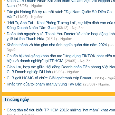
Đoàn CLB Doanh Nhân Sài Gòn thăm và làm việc với Nippon Oli
Nam
(26/05) - Nguồn:
Tác giả Hoàng Bá Vy ra mắt sách ''Đại Nam Quốc Sử Diễn Ca –
Vần''
(11/05) - Nguồn:
''Hội Tụ Anh Tài – Khai Phóng Tương Lai'', sự kiện đỉnh cao của
Đồng Doanh Nhân Tâm Giao
(03/12) - Nguồn:
Đoàn tình nguyện y tế ‘Thank You Doctor’ tổ chức hoạt động tìn
y tế tại tỉnh Thanh Hóa
(01/11) - Nguồn:
Khánh thành và bàn giao nhà tình nghĩa quân dân năm 2024
(28/
Nguồn:
Chuẩn bị khai giảng khóa đào tạo ''ứng dụng TIKTOK phát triển 
hiệu và doanh nghiệp'' tại TPHCM
(29/05) - Nguồn:
Giao lưu, hợp tác giữa Hội đồng Doanh nhân Tiên phong Việt N
CLB Doanh nghiệp Di Linh
(16/05) - Nguồn:
CLB golf HCMC tổ chức Giải golf tranh cúp Bravat
(08/05) - Ngu
Khắc tinh của tội phạm ma túy vùng Tây Bắc
(23/03) - Nguồn:
Tin cùng ngày
Công dân trẻ tiêu biểu TP.HCM 2016: những ''hạt mầm'' khát vọ