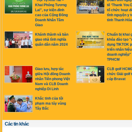
''Hội Tụ Anh Tài –
Đoàn tình nguy
Khai Phóng Tương
tế ‘Thank You 
Lai'', sự kiện đỉnh
tổ chức hoạt đ
cao của Cộng Đồng
tình nguyện y t
Doanh Nhân Tâm
tỉnh Thanh Hóa
Giao
Khánh thành và bàn
Chuẩn bị khai 
giao nhà tình nghĩa
khóa đào tạo '
quân dân năm 2024
dụng TIKTOK p
triển nhân hiệu
doanh nghiệp'' 
TPHCM
Giao lưu, hợp tác
CLB golf HCMC
giữa Hội đồng Doanh
chức Giải golf 
nhân Tiên phong Việt
cúp Bravat
Nam và CLB Doanh
nghiệp Di Linh
Khắc tinh của tội
phạm ma túy vùng
Tây Bắc
Các tin khác