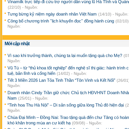
Vinamilk trực tiếp đi cứu trợ người dân vùng lũ Hà Tĩnh và Quản
(22/10) - Nguồn:
Tưng bừng kỷ niệm ngày doanh nhân Việt Nam
(14/10) - Nguồn:
Công bố chương trình ''lịch khuyến đọc'' đồng hành cùng
(02/10)
Nguồn:
Mới cập nhật
Vì sao khi trưởng thành, chúng ta lại muốn tặng quà cho Mẹ?
(07
Nguồn:
Vũ Tú – từ “thủ khoa tốt nghiệp” đến nghệ sĩ thị giác: hành trình c
tuệ, bản lĩnh và cống hiến
(14/02) - Nguồn:
Tết 3 Miền 2026 Lan Tỏa Tinh Thần “Tôn Vinh và Kết Nối”
(26/01)
Nguồn:
Doanh nhân Cindy Trần giữ chức Chủ tịch HĐVHNT Doanh Nhâ
Nam
(25/01) - Nguồn:
“Tinh hoa Thu Hà Nội” – Di sản sống giữa lòng Thủ đô hiện đại
(2
Nguồn:
Chùa Đại Minh – Đồng Nai: Trao tặng quà đến chư Tăng có hoà
khó khăn trong mùa an cư kiết hạ
(09/08) - Nguồn: