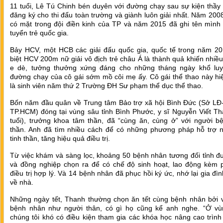
11 tuổi, Lê Tú Chinh bén duyên với đường chạy sau sự kiện thầy
đăng ký cho thi đấu toàn trường và giành luôn giải nhất. Năm 200
có mặt trong đội điền kinh của TP và năm 2015 đã ghi tên mình 
tuyển trẻ quốc gia.
Bảy HCV, một HCB các giải đấu quốc gia, quốc tế trong năm 20
biệt HCV 200m nữ giải vô địch trẻ châu Á là thành quả khiến nhiều
e dè, tưởng thưởng xứng đáng cho những tháng ngày khổ luy
đường chạy của cô gái sớm mồ côi mẹ ấy. Cô gái thể thao này hi
là sinh viên năm thứ 2 Trường ĐH Sư phạm thể dục thể thao.
Bốn năm đầu quân về Trung tâm Bảo trợ xã hội Bình Đức (Sở L
TP.HCM) đóng tại vùng sâu tỉnh Bình Phước, y sĩ Nguyễn Viết Th
tuổi), trưởng khoa tâm thần, đã “cùng ăn, cùng ở” với người b
thần. Anh đã tìm nhiều cách để có những phương pháp hỗ trợ 
tinh thần, tăng hiệu quả điều trị.
Từ việc khám và sàng lọc, khoảng 50 bệnh nhân tương đối tỉnh đ
và đồng nghiệp chọn ra để có chế độ sinh hoạt, lao động kèm 
điều trị hợp lý. Và 14 bệnh nhân đã phục hồi ký ức, nhớ lại gia đì
về nhà.
Những ngày tết, Thanh thường chọn ăn tết cùng bệnh nhân bởi v
bệnh nhân như người thân, có gì họ cũng kể anh nghe. “Ở vù
chúng tôi khó có điều kiện tham gia các khóa học nâng cao trìn