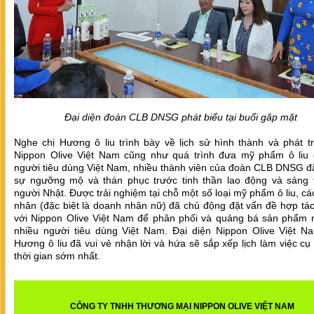
Đại diện đoàn CLB DNSG phát biểu tại buổi găp mặt
Nghe chị Hương ô liu trình bày về lịch sử hình thành và phát t
Nippon Olive Việt Nam cũng như quá trình đưa mỹ phẩm ô liu 
người tiêu dùng Việt Nam, nhiều thành viên của đoàn CLB DNSG đ
sự ngưỡng mộ và thán phục trước tinh thần lao động và sáng 
người Nhật. Được trải nghiệm tại chỗ một số loại mỹ phẩm ô liu, c
nhân (đặc biệt là doanh nhân nữ) đã chủ động đặt vấn đề hợp tác
với Nippon Olive Việt Nam để phân phối và quảng bá sản phẩm 
nhiều người tiêu dùng Việt Nam. Đại diện Nippon Olive Việt Na
Hương ô liu đã vui vẻ nhận lời và hứa sẽ sắp xếp lịch làm việc cụ
thời gian sớm nhất.
CÔNG TY TNHH THƯƠNG MẠI NIPPON OLIVE VIỆT NAM