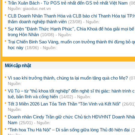
Trần Xuân Bách - Từ PGS trẻ nhất đến GS trẻ nhất Việt Nam
(08
Nguồn: giaoduc.net.vn
CLB Doanh Nhân Thanh Hóa và CLB báo chí Thanh Hóa tại TP
thăm doanh nghiệp thành viên
(23/08) - Nguồn:
Sự Kiện ''Đánh Thức Hạnh Phúc'', Chìa Khoá để hóa giải mọi bế
trong Hôn Nhân
(10/08) - Nguồn:
Trại Chiến Binh Sao Vàng, muốn con trưởng thành thì đừng bỏ 
học này
(18/06) - Nguồn:
Mới cập nhật
Vì sao khi trưởng thành, chúng ta lại muốn tặng quà cho Mẹ?
(07
Nguồn:
Vũ Tú – từ “thủ khoa tốt nghiệp” đến nghệ sĩ thị giác: hành trình c
tuệ, bản lĩnh và cống hiến
(14/02) - Nguồn:
Tết 3 Miền 2026 Lan Tỏa Tinh Thần “Tôn Vinh và Kết Nối”
(26/01)
Nguồn:
Doanh nhân Cindy Trần giữ chức Chủ tịch HĐVHNT Doanh Nhâ
Nam
(25/01) - Nguồn:
“Tinh hoa Thu Hà Nội” – Di sản sống giữa lòng Thủ đô hiện đại
(2