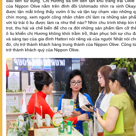
đầu tiên sử dụng. Chị Hương đã tìm đến tận khu trang trại Oliv
của Nippon Olive nằm trên đỉnh đồi Ushimado nhìn ra vịnh Oka
được tận mắt trông thấy vườn ô liu và tận tay chạm vào những q
chín mọng, xem người công nhân chăm chỉ làm ra những sản phẩ
vời từ trái ô liu được làm ra như thế nào? Nhìn chu trình khép kín 
trọt, thu hái và chế biến để cho ra đời những sản phẩm tầm cỡ thế
ô liu khiến chị Hương không khỏi trầm trồ, thán phục bởi sự chu đá
và sáng tạo của gia đình Hattori nói riêng và của người Nhật nói c
đó, chị trở thành khách hàng trung thành của Nippon Olive. Cũng từ
trở thành khách quý của Nippon Olive.