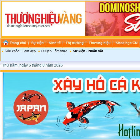
Trang chủ
Sự kiện
Kinh tế
Thị trường
Thương hiệu
Khoa học CN
Sức khỏe - Làm đẹp
Du lịch - ẩm thực
Sự kiện - Nhân vật
Thứ năm, ngày 6 tháng 8 năm 2026