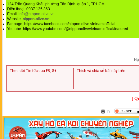
124 Trần Quang Khải, phường Tân Định, quận 1, TP.HCM
Điện thoại: 0937.125.363
Email:
info@nippon-olive.vn
Website:
nippon-olive.vn
Fanpage: https://www.facebook.com/nippon.olive.vietnam.official
Youtube: https://www.youtube.com/@nipponolivevietnam.offical/featured
Ng
Theo dõi Tin tức qua FB, G+:
Thích và chia sẻ bài này trên:
[
Qu
In