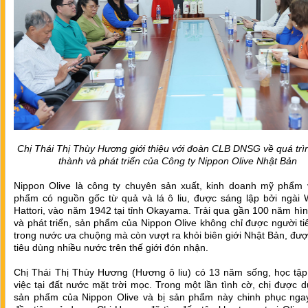
Chị Thái Thị Thùy Hương giới thiệu với đoàn CLB DNSG về quá trì
thành và phát triển của Công ty Nippon Olive Nhật Bản
Nippon Olive là công ty chuyên sản xuất, kinh doanh mỹ phẩm 
phẩm có nguồn gốc từ quả và lá ô liu, được sáng lập bởi ngài W
Hattori, vào năm 1942 tại tỉnh Okayama. Trải qua gần 100 năm hì
và phát triển, sản phẩm của Nippon Olive không chỉ được người t
trong nước ưa chuộng mà còn vượt ra khỏi biên giới Nhật Bản, đư
tiêu dùng nhiều nước trên thế giới đón nhận.
Chị Thái Thị Thùy Hương (Hương ô liu) có 13 năm sống, học tập
việc tại đất nước mặt trời mọc. Trong một lần tình cờ, chị được 
sản phẩm của Nippon Olive và bị sản phẩm này chinh phục ngay