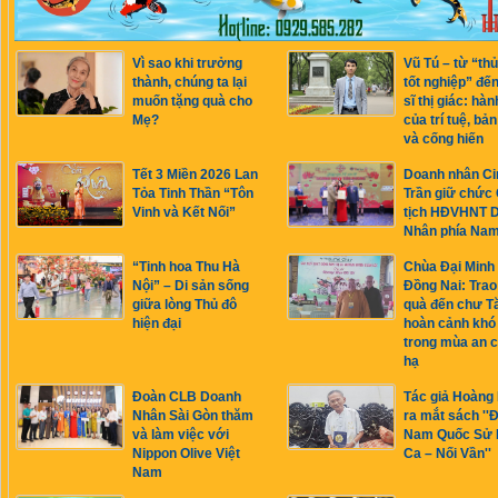
Vì sao khi trưởng
Vũ Tú – từ “th
thành, chúng ta lại
tốt nghiệp” đế
muốn tặng quà cho
sĩ thị giác: hàn
Mẹ?
của trí tuệ, bản
và cống hiến
Tết 3 Miền 2026 Lan
Doanh nhân Ci
Tỏa Tinh Thần “Tôn
Trần giữ chức
Vinh và Kết Nối”
tịch HĐVHNT 
Nhân phía Na
“Tinh hoa Thu Hà
Chùa Đại Minh
Nội” – Di sản sống
Đồng Nai: Trao
giữa lòng Thủ đô
quà đến chư T
hiện đại
hoàn cảnh khó
trong mùa an c
hạ
Đoàn CLB Doanh
Tác giả Hoàng
Nhân Sài Gòn thăm
ra mắt sách ''Đ
và làm việc với
Nam Quốc Sử 
Nippon Olive Việt
Ca – Nối Vần''
Nam