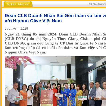
Thứ hai, 26/05/
Sự kiện - Nhân vật
Đoàn CLB Doanh Nhân Sài Gòn thăm và làm v
với Nippon Olive Việt Nam
Lượt xem: 1.128
Ngày 21 tháng 05 năm 2024, Đoàn CLB Doanh Nhân S
(CLB DNSG) do chị Nguyễn Thụy Giang Châu - phó Ch
CLB DNSG, giám đốc Công ty CP Đầu tư Quốc tế Nam 
làm trưởng đoàn đã có buổi đến thăm và làm việc với C
Nippon Olive Việt Nam.