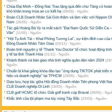
Nguồn:
Chùa Đại Minh – Đồng Nai: Trao tặng quà đến chư Tăng có hoà
khó khăn trong mùa an cư kiết hạ
(09/08) - Nguồn:
Đoàn CLB Doanh Nhân Sài Gòn thăm và làm việc với Nippon Oli
Nam
(26/05) - Nguồn:
Tác giả Hoàng Bá Vy ra mắt sách ''Đại Nam Quốc Sử Diễn Ca –
Vần''
(11/05) - Nguồn:
''Hội Tụ Anh Tài – Khai Phóng Tương Lai'', sự kiện đỉnh cao của
Đồng Doanh Nhân Tâm Giao
(03/12) - Nguồn:
Đoàn tình nguyện y tế ‘Thank You Doctor’ tổ chức hoạt động tìn
y tế tại tỉnh Thanh Hóa
(01/11) - Nguồn:
Khánh thành và bàn giao nhà tình nghĩa quân dân năm 2024
(28/
Nguồn:
Chuẩn bị khai giảng khóa đào tạo ''ứng dụng TIKTOK phát triển 
hiệu và doanh nghiệp'' tại TPHCM
(29/05) - Nguồn:
Giao lưu, hợp tác giữa Hội đồng Doanh nhân Tiên phong Việt N
CLB Doanh nghiệp Di Linh
(16/05) - Nguồn:
CLB golf HCMC tổ chức Giải golf tranh cúp Bravat
(08/05) - Ngu
Khắc tinh của tội phạm ma túy vùng Tây Bắc
(23/03) - Nguồn: