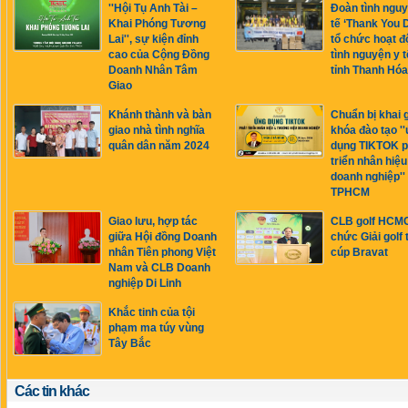
''Hội Tụ Anh Tài –
Đoàn tình nguy
Khai Phóng Tương
tế ‘Thank You 
Lai'', sự kiện đỉnh
tổ chức hoạt đ
cao của Cộng Đồng
tình nguyện y t
Doanh Nhân Tâm
tỉnh Thanh Hóa
Giao
Khánh thành và bàn
Chuẩn bị khai 
giao nhà tình nghĩa
khóa đào tạo '
quân dân năm 2024
dụng TIKTOK p
triển nhân hiệu
doanh nghiệp'' 
TPHCM
Giao lưu, hợp tác
CLB golf HCMC
giữa Hội đồng Doanh
chức Giải golf 
nhân Tiên phong Việt
cúp Bravat
Nam và CLB Doanh
nghiệp Di Linh
Khắc tinh của tội
phạm ma túy vùng
Tây Bắc
Các tin khác