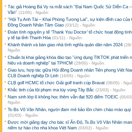
Tác giả Hoàng Bá Vy ra mắt sách ''Đại Nam Quốc Sử Diễn Ca –
Vần''
(11/05) - Nguồn:
''Hội Tụ Anh Tài – Khai Phóng Tương Lai'', sự kiện đỉnh cao của
Đồng Doanh Nhân Tâm Giao
(03/12) - Nguồn:
Đoàn tình nguyện y tế ‘Thank You Doctor’ tổ chức hoạt động tìn
y tế tại tỉnh Thanh Hóa
(01/11) - Nguồn:
Khánh thành và bàn giao nhà tình nghĩa quân dân năm 2024
(28/
Nguồn:
Chuẩn bị khai giảng khóa đào tạo ''ứng dụng TIKTOK phát triển 
hiệu và doanh nghiệp'' tại TPHCM
(29/05) - Nguồn:
Giao lưu, hợp tác giữa Hội đồng Doanh nhân Tiên phong Việt N
CLB Doanh nghiệp Di Linh
(16/05) - Nguồn:
CLB golf HCMC tổ chức Giải golf tranh cúp Bravat
(08/05) - Ngu
Khắc tinh của tội phạm ma túy vùng Tây Bắc
(23/03) - Nguồn:
Nam sinh lớp 6 không học thêm vẫn đạt 920 điểm TOEIC
(05/03
Nguồn:
Ts-Bs Võ Văn Nhân, người đam mê bảo tồn chim chào mào quý
(01/03) - Nguồn:
Được mời giảng dạy cho bác sĩ Ấn Độ, Ts.Bs Võ Văn Nhân mang
niềm tự hào cho nha khoa Việt Nam
(03/02) - Nguồn: