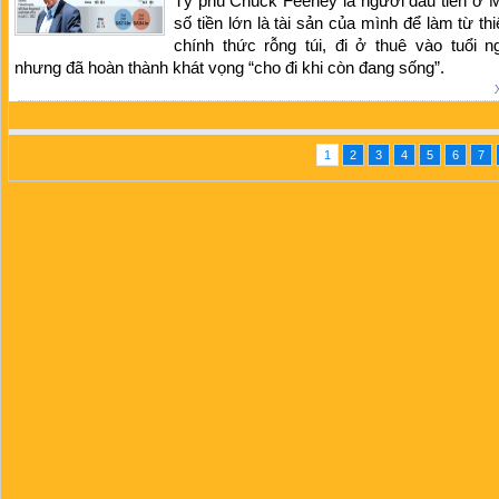
Tỷ phú Chuck Feeney là người đầu tiên ở 
số tiền lớn là tài sản của mình để làm từ th
chính thức rỗng túi, đi ở thuê vào tuổi n
nhưng đã hoàn thành khát vọng “cho đi khi còn đang sống”.
1
2
3
4
5
6
7