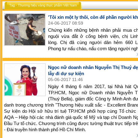
Tag - Thương hiệu vàng thực phẩm Việt Nam
'Tôi xin một ly thôi, còn để phần người khá
24-06-2017 08:59
Chứng kiến những bệnh nhân phải mua c
nguội vừa đắt ở cổng bệnh viện, chị Lin
lòng. Chị đã cùng người dân hẻm 660 
Phong tự nấu cháo, nấu cơm tặng người ng
Ngọc nữ doanh nhân Nguyễn Thị Thuý đẹ
lẫy đi dự sự kiện
05-06-2017 11:46
Ngày 4 tháng 6 năm 2017, tại Nhà hát Q
TP.HCM, Ngọc nữ Doanh nhân Nguyễn T
(Thuý Bella), giám đốc Công ty Minh Anh đ
danh trong chương trình "Thương hiệu xuất sắc - Excellent Bran
Sự kiện do Hội sở hữu trí tuệ TP.HCM phối hợp cùng Tổ chức 
AQA – Hiệp hội các nhà đánh giá quốc tế Mỹ và tạp chí Doanh N
Đầu Tư tổ chức. Chương trình cũng được tường thuật trực tiếp t
- Đài truyền hình thành phố Hồ Chí Minh.