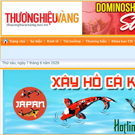
Trang chủ
Sự kiện
Kinh tế
Thị trường
Thương hiệu
Khoa học CN
Thứ sáu, ngày 7 tháng 8 năm 2026