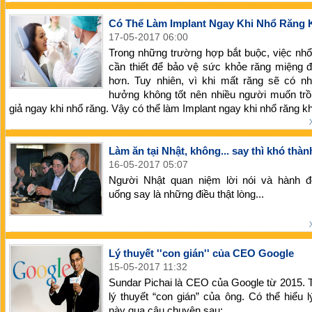
Có Thể Làm Implant Ngay Khi Nhổ Răng
17-05-2017 06:00
Trong những trường hợp bắt buộc, việc nhổ
cần thiết để bảo vệ sức khỏe răng miệng 
hơn. Tuy nhiên, vì khi mất răng sẽ có nh
hưởng không tốt nên nhiều người muốn trồ
giả ngay khi nhổ răng. Vậy có thể làm Implant ngay khi nhổ răng 
Làm ăn tại Nhật, không... say thì khó thà
16-05-2017 05:07
Người Nhật quan niệm lời nói và hành đ
uống say là những điều thật lòng...
Lý thuyết ''con gián'' của CEO Google
15-05-2017 11:32
Sundar Pichai là CEO của Google từ 2015. T
lý thuyết “con gián” của ông. Có thể hiểu l
này qua câu chuyện sau: