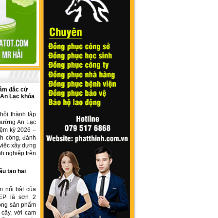
âm đắc cử
 An Lạc khóa
hội thành lập
hường An Lạc
iệm kỳ 2026 –
nh công, đánh
việc xây dựng
h nghiệp trên
ấu tạo hai
m nổi bật của
EP là sơn 2
dòng sản phẩm
 cậy, với cam