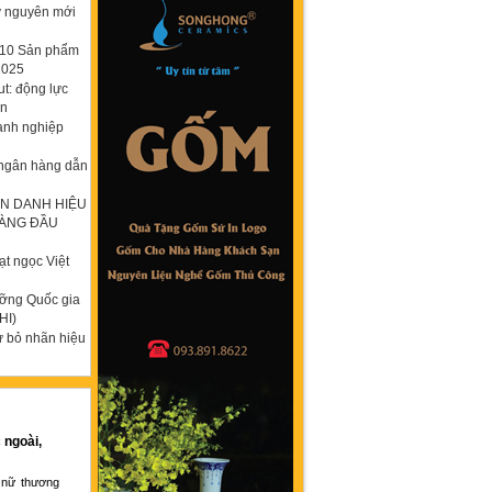
ỷ nguyên mới
p 10 Sản phẩm
2025
t: động lực
ơn
anh nghiệp
 ngân hàng dẫn
N DANH HIỆU
HÀNG ĐẦU
t ngọc Việt
ưỡng Quốc gia
HI)
ừ bỏ nhãn hiệu
 ngoài,
 nữ thương