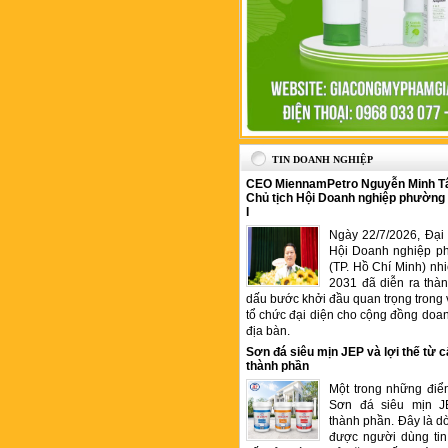
TIN DOANH NGHIỆP
CEO MiennamPetro Nguyễn Minh T
Chủ tịch Hội Doanh nghiệp phường
I
Ngày 22/7/2026, Đại 
Hội Doanh nghiệp p
(TP. Hồ Chí Minh) nh
2031 đã diễn ra thà
dấu bước khởi đầu quan trọng trong 
tổ chức đại diện cho cộng đồng doan
địa bàn.
Sơn đá siêu mịn JEP và lợi thế từ c
thành phần
Một trong những điể
Sơn đá siêu mịn J
thành phần. Đây là 
được người dùng tin