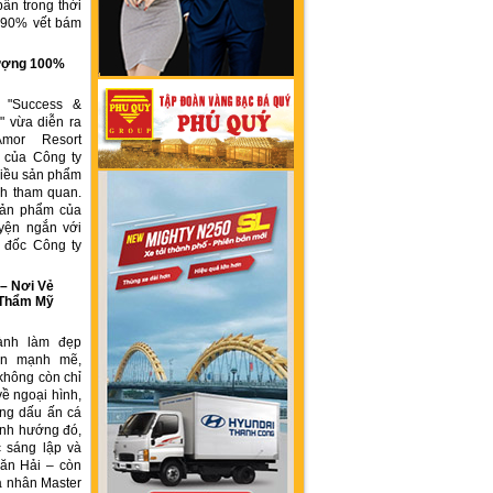
ẩn trong thời
n 90% vết bám
g
 lượng 100%
h "Success &
" vừa diễn ra
Amor Resort
 của Công ty
ều sản phẩm
́ch tham quan.
sản phẩm của
yện ngắn với
́m đốc Công ty
 Nơi Vẻ
 Thẩm Mỹ
ành làm đẹp
iển mạnh mẽ,
không còn chỉ
về ngoại hình,
ng dấu ấn cá
ịnh hướng đó,
 sáng lập và
ăn Hải – còn
á nhân Master