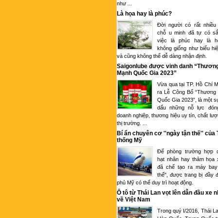
như ...
Là họa hay là phúc?
Đời người có rất nhiều
chỗ u minh đã tự có sắ
việc là phúc hay là 
không giống như biểu hi
và cũng không thể dễ dàng nhận định.
Saigonlube được vinh danh “Thươn
Mạnh Quốc Gia 2023”
Vừa qua tại TP. Hồ Chí M
ra Lễ Công Bố “Thương
Quốc Gia 2023”, là một s
dấu những nỗ lực đón
doanh nghiệp, thương hiệu uy tín, chất lượ
thị trường. ...
Bí ẩn chuyên cơ ''ngày tận thế'' của
thống Mỹ
Để phòng trường hợp c
hạt nhân hay thảm họa 
đã chế tạo ra máy bay
thế", được trang bị đầy 
phủ Mỹ có thể duy trì hoạt động.
Ô tô từ Thái Lan vọt lên dẫn đầu xe 
về Việt Nam
Trong quý I/2016, Thái L