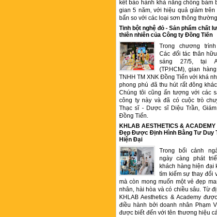
kết bảo hành khả năng chống bám b
gian 5 năm, với hiệu quả giảm trê
bẩn so với các loại sơn thông thườn
Tinh bột nghệ đỏ - Sản phẩm chất
thiên nhiên của Công ty Đồng Tiến
Trong chương trìn
Các đối tác thân hữu
sáng 27/5, tại 
(TP.HCM), gian hàng
TNHH TM XNK Đồng Tiến với khá nhi
phong phú đã thu hút rất đông kha
Chúng tôi cũng ấn tượng với các 
công ty này và đã có cuộc trò chu
Thạc sĩ - Dược sĩ Diệu Trần, Gia
Đồng Tiến.
KHLAB AESTHETICS & ACADEMY –
Đẹp Được Định Hình Bằng Tư Duy
Hiện Đại
Trong bối cảnh ng
ngày càng phát tr
khách hàng hiện đại 
tìm kiếm sự thay đổi 
mà còn mong muốn một vẻ đẹp ma
nhân, hài hòa và có chiều sâu. Từ đ
KHLAB Aesthetics & Academy được
điều hành bởi doanh nhân Phạm V
được biết đến với tên thương hiệu c