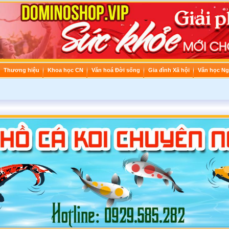
Thương hiệu
Khoa học CN
Văn hoá Đời sống
Gia đình Xã hội
Văn học Ng