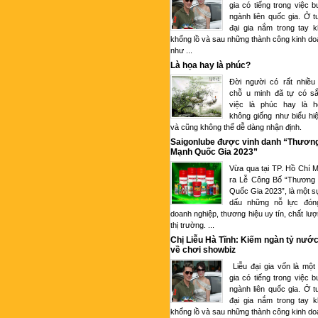
gia có tiếng trong việc 
ngành liên quốc gia. Ở tu
đại gia nắm trong tay k
khổng lồ và sau những thành công kinh d
như ...
Là họa hay là phúc?
Đời người có rất nhiều
chỗ u minh đã tự có sắ
việc là phúc hay là 
không giống như biểu hi
và cũng không thể dễ dàng nhận định.
Saigonlube được vinh danh “Thươn
Mạnh Quốc Gia 2023”
Vừa qua tại TP. Hồ Chí M
ra Lễ Công Bố “Thương
Quốc Gia 2023”, là một s
dấu những nỗ lực đón
doanh nghiệp, thương hiệu uy tín, chất lượ
thị trường. ...
Chị Liễu Hà Tĩnh: Kiếm ngàn tỷ nước
về chơi showbiz
Liễu đại gia vốn là một
gia có tiếng trong việc 
ngành liên quốc gia. Ở tu
đại gia nắm trong tay k
khổng lồ và sau những thành công kinh d