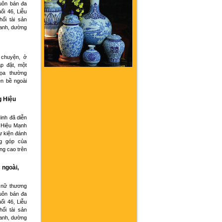
buôn bán đa
ổi 46, Liễu
hối tài sản
oanh, dường
 chuyện, ở
p đặt, một
họa thường
ện bề ngoài
g Hiệu
inh đã diễn
 Hiệu Mạnh
ự kiện đánh
g góp của
ng cao trên
 ngoài,
 nữ thương
buôn bán đa
ổi 46, Liễu
hối tài sản
oanh, dường