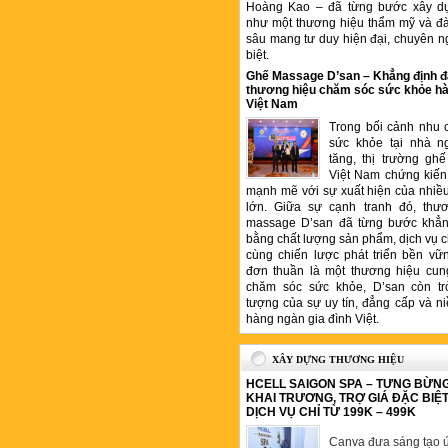
Hoàng Kao – đã từng bước xây d
như một thương hiệu thẩm mỹ và đ
sâu mang tư duy hiện đại, chuyên n
biệt.
Ghế Massage D’san – Khẳng định đ
thương hiệu chăm sóc sức khỏe hà
Việt Nam
Trong bối cảnh nhu 
sức khỏe tại nhà n
tăng, thị trường gh
Việt Nam chứng kiến 
mạnh mẽ với sự xuất hiện của nhiề
lớn. Giữa sự cạnh tranh đó, thư
massage D’san đã từng bước khẳng
bằng chất lượng sản phẩm, dịch vụ 
cùng chiến lược phát triển bền vữ
đơn thuần là một thương hiệu cung
chăm sóc sức khỏe, D’san còn tr
tượng của sự uy tín, đẳng cấp và ni
hàng ngàn gia đình Việt.
XÂY DỰNG THƯƠNG HIỆU
HCELL SAIGON SPA – TƯNG BỪN
KHAI TRƯƠNG, TRỢ GIÁ ĐẶC BIỆ
DỊCH VỤ CHỈ TỪ 199K – 499K
Canva đưa sáng tạo ứ