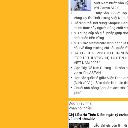
Việt Nam bước vào k
với Canva AI 2.0
Thủy Sản 365 lọt To
Vàng Uy tín Chất lượng Việt Nam 
Hệ sinh thái nội dung Shopee Debu
chính thúc đẩy người dùng chốt đ
MB cung cấp bộ giải pháp giúp do
phát triển bền vững
MB được Mastercard vinh danh là
đầu về tăng trưởng chi tiêu quốc tế
H&H GLOBAL VINH DỰ ĐÓN NHẬ
“TOP 10 THƯƠNG HIỆU UY TÍN 
VIỆT NAM 2025”
Gạo Tây Đô Kim Cương – Di sản hạ
vươn tầm ASEAN
Hợp tác quốc tế giữa Viện Dinh d
(NIN) và Viện Sức khỏe Nutrilite (N
Chuỗi nhà hàng Anh làm đơn xin t
'pho'
Đọc nhiều nhất
Phản hồi nhiều
Chị Liễu Hà Tĩnh: Kiếm ngàn tỷ nước
về chơi showbiz
Liễu đại gia vốn là một