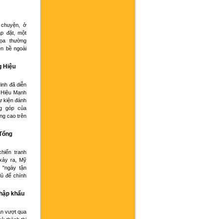
 chuyện, ở
p đặt, một
họa thường
ện bề ngoài
g Hiệu
inh đã diễn
 Hiệu Mạnh
ự kiện đánh
g góp của
ng cao trên
 Tổng
hiến tranh
xảy ra, Mỹ
 "ngày tận
đủ để chính
nhập khẩu
an vượt qua