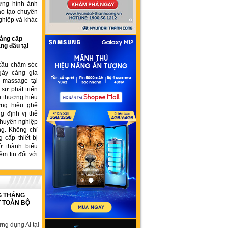
ựng hình ảnh
ào tạo chuyên
ghiệp và khác
ẳng cấp
ng đầu tại
cầu chăm sóc
gày càng gia
ế massage tại
sự phát triển
u thương hiệu
ơng hiệu ghế
 định vị thế
chuyên nghiệp
ng. Không chỉ
 cấp thiết bị
ở thành biểu
ềm tin đối với
G THÁNG
T TOÀN BỘ
ng dụng AI tại