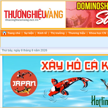
Trang chủ
Sự kiện
Kinh tế
Thị trường
Thương hiệu
Khoa học CN
Thứ bảy, ngày 8 tháng 8 năm 2026