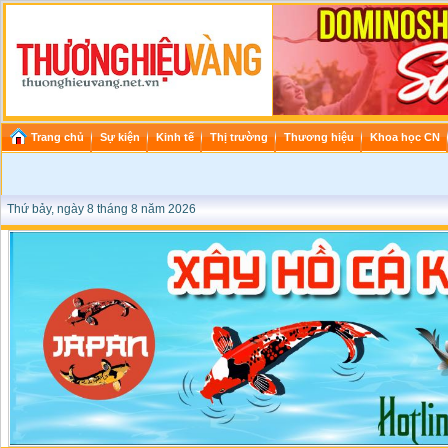
Trang chủ
Sự kiện
Kinh tế
Thị trường
Thương hiệu
Khoa học CN
Thứ bảy, ngày 8 tháng 8 năm 2026