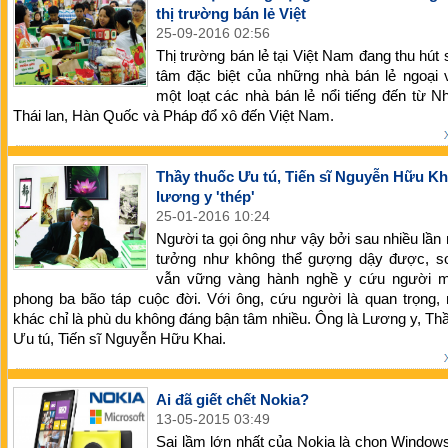
thị trường bán lẻ Việt
25-09-2016 02:56
Thị trường bán lẻ tại Việt Nam đang thu hút
tâm đặc biệt của những nhà bán lẻ ngoại 
một loạt các nhà bán lẻ nổi tiếng đến từ N
Thái lan, Hàn Quốc và Pháp đổ xô đến Việt Nam.
Thầy thuốc Ưu tú, Tiến sĩ Nguyễn Hữu Kha
lương y 'thép'
25-01-2016 10:24
Người ta gọi ông như vậy bởi sau nhiều lần
tưởng như không thể gượng dậy được, s
vẫn vững vàng hành nghề y cứu người 
phong ba bão táp cuộc đời. Với ông, cứu người là quan trọng,
khác chỉ là phù du không đáng bận tâm nhiều. Ông là Lương y, Th
Ưu tú, Tiến sĩ Nguyễn Hữu Khai.
Ai đã giết chết Nokia?
13-05-2015 03:49
Sai lầm lớn nhất của Nokia là chọn Windo