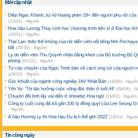
Mới cập nhật
Diệp Ngọc Khanh, từ nữ hoàng phim 18+ đến người phụ nữ của 
(23/11) - Nguồn:
Hoa hậu Lương Thùy Linh học chương trình tiến sĩ ở Đại học Kin
(10/11) - Nguồn:
Thái Lan: thân thế khủng của nữ diễn viên nổi tiếng Min Pechaya
bắt
(20/10) - Nguồn:
Lý do diễn viên Thu Quỳnh nhận bằng khen của Bộ trưởng Bộ 
phòng
(01/12) - Nguồn:
Từ câu chuyện của Ngọc Trinh bàn về cách ứng xử của người nổ
(24/10) - Nguồn:
Góc khuất của ngành công nghiệp JAV Nhật Bản
(16/05) - Nguồ
Yến Vy: 'Tôi tận hưởng cuộc sống độc thân ở tuổi 44'
(08/04) - 
Chuyện đổi tình lấy vai diễn ở showbiz Hoa ngữ
(15/02) - Nguồn:
Công ty cuối cùng đã trả gần 100 tỷ đồng quỵt của Lee Seung G
- Nguồn:
Á hậu Hương Ly thi Hoa hậu Du lịch thế giới 2022
(18/11) - Nguồ
Tin cùng ngày