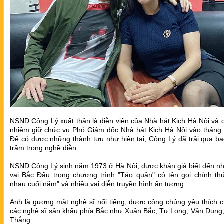
NSND Công Lý xuất thân là diễn viên của Nhà hát Kịch Hà Nội và
nhiệm giữ chức vụ Phó Giám đốc Nhà hát Kịch Hà Nội vào tháng 
Để có được những thành tựu như hiện tại, Công Lý đã trải qua b
trầm trong nghề diễn.
NSND Công Lý sinh năm 1973 ở Hà Nội, được khán giả biết đến nh
vai Bắc Đẩu trong chương trình "Táo quân" có tên gọi chính th
nhau cuối năm" và nhiều vai diễn truyền hình ấn tượng.
Anh là gương mặt nghệ sĩ nổi tiếng, được công chúng yêu thích 
các nghệ sĩ sân khấu phía Bắc như Xuân Bắc, Tự Long, Vân Dung
Thắng…