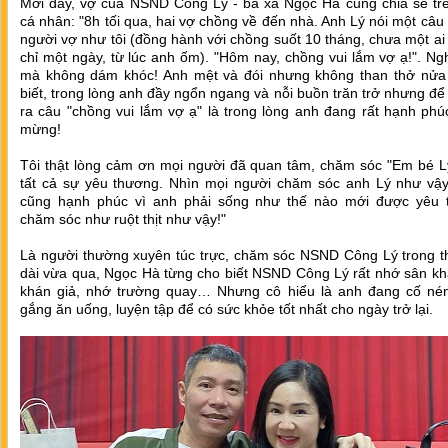
Mới đây, vợ của NSND Công Lý - bà xã Ngọc Hà cũng chia sẻ trê
cá nhân: "8h tối qua, hai vợ chồng về đến nhà. Anh Lý nói một câ
người vợ như tôi (đồng hành với chồng suốt 10 tháng, chưa một ai
chỉ một ngày, từ lúc anh ốm). "Hôm nay, chồng vui lắm vợ ạ!". N
mà không dám khóc! Anh mệt và đói nhưng không than thở nửa l
biết, trong lòng anh đầy ngổn ngang và nỗi buồn trăn trở nhưng để
ra câu "chồng vui lắm vợ ạ" là trong lòng anh đang rất hạnh phú
mừng!
Tôi thật lòng cảm ơn mọi người đã quan tâm, chăm sóc "Em bé L
tất cả sự yêu thương. Nhìn mọi người chăm sóc anh Lý như vậy
cũng hạnh phúc vì anh phải sống như thế nào mới được yêu 
chăm sóc như ruột thịt như vậy!"
Là người thường xuyên túc trực, chăm sóc NSND Công Lý trong th
dài vừa qua, Ngọc Hà từng cho biết NSND Công Lý rất nhớ sân kh
khán giả, nhớ trường quay… Nhưng cô hiểu là anh đang cố nén 
gắng ăn uống, luyện tập để có sức khỏe tốt nhất cho ngày trở lại.