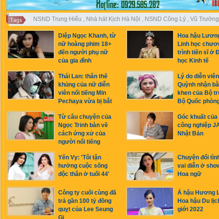
NSND Trung Hiếu
,
Nhà hát Kịch Hà Nội
,
NSND Công Lý
,
Vũ Trường
Diệp Ngọc Khanh, từ
Hoa hậu Lươn
nữ hoàng phim 18+
Linh học chươ
đến người phụ nữ
trình tiến sĩ ở 
của gia đình
học Kinh tế
Thái Lan: thân thế
Lý do diễn viê
khủng của nữ diễn
Quỳnh nhận b
viên nổi tiếng Min
khen của Bộ t
Pechaya vừa bị bắt
Bộ Quốc phòn
Từ câu chuyện của
Góc khuất của
Ngọc Trinh bàn về
công nghiệp J
cách ứng xử của
Nhật Bản
người nổi tiếng
Yến Vy: 'Tôi tận
Chuyện đổi tìn
hưởng cuộc sống
vai diễn ở sho
độc thân ở tuổi 44'
Hoa ngữ
Công ty cuối cùng đã
Á hậu Hương L
trả gần 100 tỷ đồng
Hoa hậu Du lịc
quỵt của Lee Seung
giới 2022
Gi