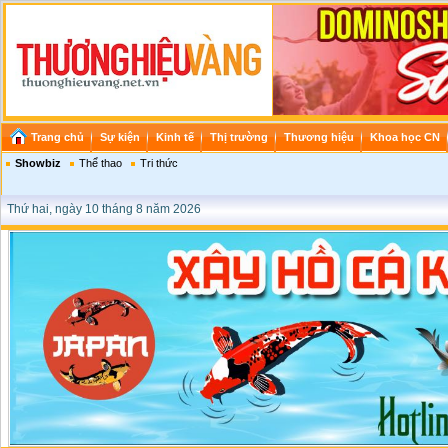
Trang chủ
Sự kiện
Kinh tế
Thị trường
Thương hiệu
Khoa học CN
Showbiz
Thể thao
Tri thức
Thứ hai, ngày 10 tháng 8 năm 2026