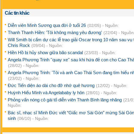
Các tin khác
Diễn viên Minh Sương qua đời ở tuổi 26
(02/05) - Nguồn:
Thanh Thanh Hiền: 'Tôi không màng yêu đương'
(22/04) - Nguồn
Will Smith bị cấm dự các lễ trao giải Oscar trong 10 năm sau vụ 
Chris Rock
(09/04) - Nguồn:
Hiền Hồ bị hủy show giữa bão scandal
(23/03) - Nguồn:
Angela Phương Trinh ''quay xe'' sau khi hứa đẻ con cho Cao Th
(28/02) - Nguồn:
Angela Phương Trinh: 'Tôi và anh Cao Thái Sơn đang tìm hiểu n
(23/02) - Nguồn:
Đức Tiến diện áo dài cho đỡ nhớ quê hương
(12/02) - Nguồn:
Huỳnh Hiểu Minh và Angelababy ly hôn
(28/01) - Nguồn:
Phỏng vấn nóng cô gái tố diễn viên Thanh Bình lăng nhăng
(21/0
Nguồn:
Bác sĩ, nhạc sĩ Minh Đức viết “Giấc mơ Sài Gòn” mừng Sài Gòn
sinh
(06/10) - Nguồn: