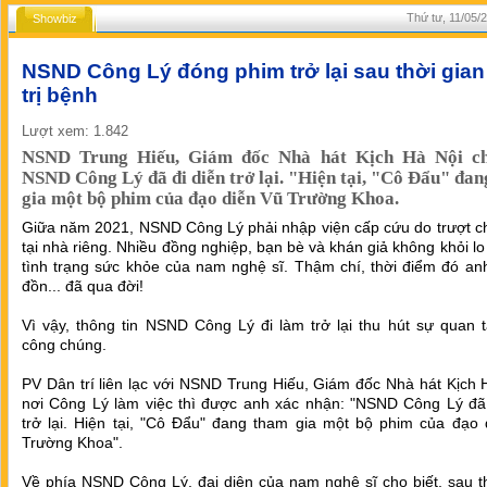
Thứ tư, 11/05/
Showbiz
NSND Công Lý đóng phim trở lại sau thời gian
trị bệnh
Lượt xem: 1.842
NSND Trung Hiếu, Giám đốc Nhà hát Kịch Hà Nội ch
NSND Công Lý đã đi diễn trở lại. "Hiện tại, "Cô Đẩu" đa
gia một bộ phim của đạo diễn Vũ Trường Khoa.
Giữa năm 2021, NSND Công Lý phải nhập viện cấp cứu do trượt c
tại nhà riêng. Nhiều đồng nghiệp, bạn bè và khán giả không khỏi lo
tình trạng sức khỏe của nam nghệ sĩ. Thậm chí, thời điểm đó an
đồn... đã qua đời!
Vì vậy, thông tin NSND Công Lý đi làm trở lại thu hút sự quan 
công chúng.
PV Dân trí liên lạc với NSND Trung Hiếu, Giám đốc Nhà hát Kịch 
nơi Công Lý làm việc thì được anh xác nhận: "NSND Công Lý đã 
trở lại. Hiện tại, "Cô Đẩu" đang tham gia một bộ phim của đạo 
Trường Khoa".
Về phía NSND Công Lý, đại diện của nam nghệ sĩ cho biết, sau t