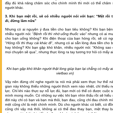
đầy đủ khả năng chăm sóc cho chính mình thì mới có thể chăm 
người khác.
3. Khi bạn mệt rồi, sẽ có nhiều người nói với bạn: “Mệt rồi t
đi, đừng làm nữa”
Nhưng có ai nguyện ý đưa tiền cho bạn tiêu không? Khi bạn bện
nhiều người nói: “
Bệnh rồi thì nhớ uống thuốc vào
” nhưng có ai m
cho bạn uống không? Khi điện thoại của bạn hỏng rồi, sẽ có ngư
“
Hỏng rồi thì thay cái khác đi
“, nhưng có ai sẵn lòng đưa tiền cho
hay không? Khi bạn gặp khó khăn, nhiều người nói: “Không sao đ
mọi chuyện sẽ qua”, nhưng thực lòng ra tay tương trợ hỏi có mấy a
Khi bạn gặp khó khăn người thật lòng giúp bạn lại chẳng có mấy ai
vietbao.vn)
Vậy nên đừng chỉ nghe người ta nói mà phải xem thực hư thế n
gian này không thiếu những người thích xem náo nhiệt, chỉ thiếu 
lực. Chỉ khi nào thực sự nỗ lực đủ, bạn mới có thể có được cuộc
mình mong muốn. Có những sự việc khi bạn nhìn thấu rồi sẽ hiểu 
đời này chỉ có bạn và bạn mà thôi, bạn đau, cũng chỉ đau chính m
mệt cũng chỉ là mệt chính mình. Dù cho người khác có biết, có đ
cũng chỉ vậy mà thôi, không ai có thể đau thay bạn, mệt thay b