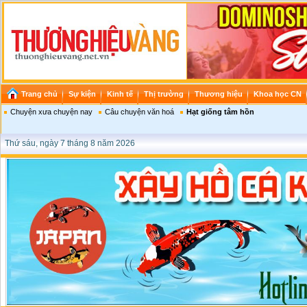
Trang chủ
Sự kiện
Kinh tế
Thị trường
Thương hiệu
Khoa học CN
Chuyện xưa chuyện nay
Câu chuyện văn hoá
Hạt giống tâm hồn
Thứ sáu, ngày 7 tháng 8 năm 2026