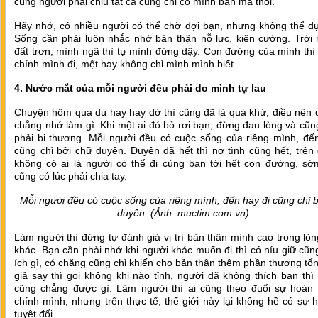
cùng người phải chịu tất cả cũng chỉ có mình bạn mà thôi.
Hãy nhớ, có nhiều người có thể chờ đợi bạn, nhưng không thể d
Sống cần phải luôn nhắc nhở bản thân nỗ lực, kiên cường. Trời 
đất trơn, mình ngã thì tự mình đứng dậy. Con đường của mình thì
chính mình đi, mệt hay không chỉ mình mình biết.
4. Nước mắt của mỗi người đều phải do mình tự lau
Chuyện hôm qua dù hay hay dở thì cũng đã là quá khứ, điều nên 
chẳng nhớ làm gì. Khi một ai đó bỏ rơi bạn, đừng đau lòng và cũ
phải bi thương. Mỗi người đều có cuộc sống của riêng mình, đến
cũng chỉ bởi chữ duyên. Duyên đã hết thì nợ tình cũng hết, trên
không có ai là người có thể đi cùng bạn tới hết con đường, s
cũng có lúc phải chia tay.
Mỗi người đều có cuộc sống của riêng mình, đến hay đi cũng chỉ 
duyên. (Ảnh: muctim.com.vn)
Làm người thì đừng tự đánh giá vị trí bản thân mình cao trong lò
khác. Bạn cần phải nhớ khi người khác muốn đi thì có níu giữ cũ
ích gì, có chăng cũng chỉ khiến cho bản thân thêm phần thương tổ
giả say thì gọi không khi nào tỉnh, người đã không thích bạn thì
cũng chẳng được gì. Làm người thì ai cũng theo đuổi sự hoàn
chính mình, nhưng trên thực tế, thế giới này lại không hề có sự
tuyệt đối.