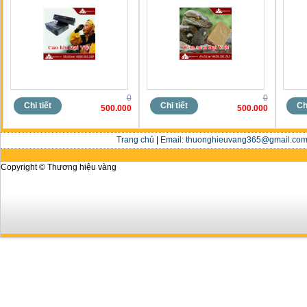
0
0
Chi tiết
Chi tiết
Chi
500.000
500.000
Trang chủ
|
Email: thuonghieuvang365@gmail.com 
Copyright © Thương hiệu vàng