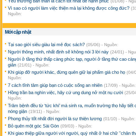
Yêu thương bản thân là cách tốt nhất để hạnh phúc
(01/08) - Ng
Vì sao có người làm việc thiện mà lại không được công đức?
(3
Nguồn:
Mới cập nhật
Tại sao giới siêu giàu lại mê đọc sách?
(05/06) - Nguồn:
Người thông minh, nhất định sẽ không nói 3 lời này
(24/01) - Ng
Người ở tầng thứ thấp càng phức tạp, người ở tầng thứ cao cà
giản
(21/01) - Nguồn:
Khi giúp đỡ người khác, đừng quên giữ lại phẩm giá cho họ
(04/0
Nguồn:
7 cách tĩnh tâm giúp bạn có cuộc sống an nhiên
(17/09) - Nguồn:
Hồng trần ba nghìn việc, hãy cứ ung dung nở một nụ cười
(25/04
Nguồn:
Trăm bệnh đều từ ‘tức khí’ mà sinh ra, muốn trường thọ hãy tiết 
nóng giận
(19/11) - Nguồn:
Phong thủy tốt nhất đời người là sự thiện lương
(01/10) - Nguồn:
Bỏ quên một góc Sài Gòn
(09/03) - Nguồn:
Khi giao thiệp giữa người với người, quý nhất ở hai chữ ''chân th