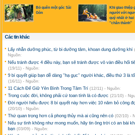
Bỏ quên một góc Sài
Khi giao thiệp 
Gòn
người với ngư
quý nhất ở hai
''chân thành''
Các tin khác
Lấy nhẫn dưỡng phúc, từ bi dưỡng tâm, khoan dung dưỡng khí
Nguồn:
Nếu tránh được 4 điều này, bạn sẽ tránh được vô vàn điều hối ti
(19/11) - Nguồn:
9 bí quyết giúp bạn dễ dàng ''hạ gục'' người khác, điều thứ 3 là tố
(16/11) - Nguồn:
11 Cách Để Giữ Yên Bình Trong Tâm Trí
(12/11) - Nguồn:
Trong cuộc đời, không phải cứ toan tính là có được
(21/10) - Ng
Đời người hiểu được 8 bí quyết này hơn việc 10 năm bỏ công đ
(20/10) - Nguồn:
Thứ quan trọng hơn cả phong thủy mà ai cũng nên có
(02/10) - 
Nếu sự tình không như mong muốn, hãy tin ông trời có an bài k
bạn
(03/09) - Nguồn: