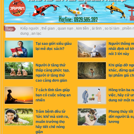
Kiếp người
,
thế gian
,
quan nạn
,
kim tiền
,
ái tình
,
so bì làm
,
phiền 
dung
,
an lạc
Tại sao giới siêu giàu
Người thông m
lại mê đọc sách?
nhất định sẽ k
nói 3 lời này
Người ở tầng thứ
Khi giúp đỡ ng
thấp càng phức tạp,
khác, đừng qu
người ở tầng thứ
lại phẩm giá c
cao càng đơn giản
7 cách tĩnh tâm giúp
Hồng trần ba n
bạn có cuộc sống an
việc, hãy cứ u
nhiên
dung nở một n
Trăm bệnh đều từ
Phong thủy tốt
‘tức khí’ mà sinh ra,
đời người là s
muốn trường thọ
lương
hãy tiết chế nóng
giận