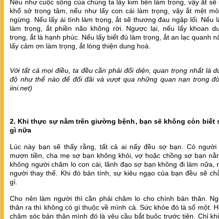
Nếu như cuộc sống của chúng ta lấy kim tiền làm trọng, vậy ắt sẽ 
khổ sở trong tâm, nếu như lấy con cái làm trọng, vậy ắt mệt mỏ
ngừng. Nếu lấy ái tình làm trọng, ắt sẽ thương đau ngập lối. Nếu l
làm trọng, ắt phiền não không rời. Ngược lại, nếu lấy khoan d
trọng, ắt là hạnh phúc. Nếu lấy biết đủ làm trọng, ắt an lạc quanh 
lấy cảm ơn làm trọng, ắt lòng thiện dung hoà.
Với tất cả mọi điều, ta đều cần phải đối diện, quan trọng nhất là d
độ như thế nào để đối đãi và vượt qua những quan nạn trong đời
iini.net)
2. Khi thực sự nằm trên giường bệnh, bạn sẽ không còn biết 
gì nữa
Lúc này bạn sẽ thấy rằng, tất cả ai nấy đều sợ bạn. Có người
mượn tiền, cha mẹ sợ bạn không khỏi, vợ hoặc chồng sợ bạn nằ
không người chăm lo con cái, lãnh đạo sợ bạn không đi làm nữa,
người thay thế. Khi đó bản tính, sự kiêu ngạo của bạn đều sẽ c
gì.
Cho nên làm người thì cần phải chăm lo cho chính bản thân. Ng
thân ra thì không có gì thuộc về mình cả. Sức khỏe đó là số một. 
chăm sóc bản thân mình đó là yêu cầu bắt buộc trước tiên. Chỉ kh