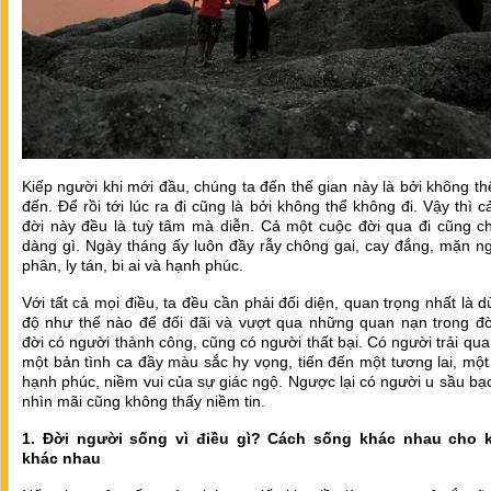
Kiếp người khi mới đầu, chúng ta đến thế gian này là bởi không t
đến. Để rồi tới lúc ra đi cũng là bởi không thể không đi. Vậy thì 
đời này đều là
tuỳ tâm mà diễn. Cả một cuộc đời qua đi cũng c
dàng gì. Ngày tháng ấy luôn đầy rẫy chông gai, cay đắng, mặn n
phân, ly tán, bi ai và hạnh phúc.
Với tất cả mọi điều, ta đều cần phải đối diện, quan trọng nhất là d
độ như thế nào để đối đãi và v
ượt qua những quan nạn trong đờ
đời có người thành công, cũng có người thất bại. Có người trải qu
một bản tình ca đầy màu sắc hy vọng, tiến đến một tương lai, mộ
hạnh phúc, niềm vui của sự giác ngộ. Ngược lại có người u sầu b
nhìn mãi cũng không thấy niềm tin.
1. Đời người sống vì điều gì? Cách sống khác nhau cho 
khác nhau