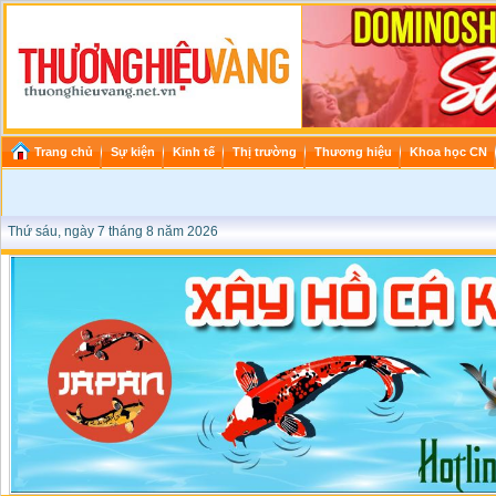
Trang chủ
Sự kiện
Kinh tế
Thị trường
Thương hiệu
Khoa học CN
Thứ sáu, ngày 7 tháng 8 năm 2026