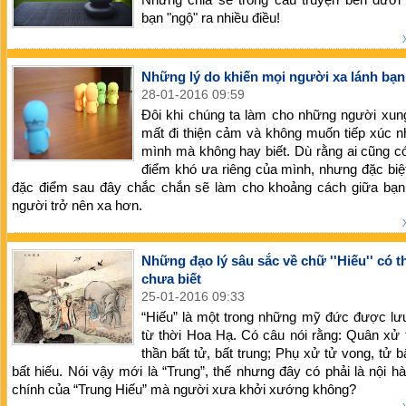
bạn "ngộ" ra nhiều điều!
Những lý do khiến mọi người xa lánh bạn
28-01-2016 09:59
Đôi khi chúng ta làm cho những người xun
mất đi thiện cảm và không muốn tiếp xúc n
mình mà không hay biết. Dù rằng ai cũng 
điểm khó ưa riêng của mình, nhưng đặc bi
đặc điểm sau đây chắc chắn sẽ làm cho khoảng cách giữa bạn
người trở nên xa hơn.
Những đạo lý sâu sắc về chữ ''Hiếu'' có t
chưa biết
25-01-2016 09:33
“Hiếu” là một trong những mỹ đức được lư
từ thời Hoa Hạ. Có câu nói rằng: Quân xử 
thần bất tử, bất trung; Phụ xử tử vong, tử b
bất hiếu. Nói vậy mới là “Trung”, thế nhưng đây có phải là nội 
chính của “Trung Hiếu” mà người xưa khởi xướng không?