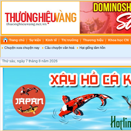
Trang chủ
Sự kiện
Kinh tế
Thị trường
Thương hiệu
Khoa học CN
Chuyện xưa chuyện nay
Câu chuyện văn hoá
Hạt giống tâm hồn
Thứ sáu, ngày 7 tháng 8 năm 2026