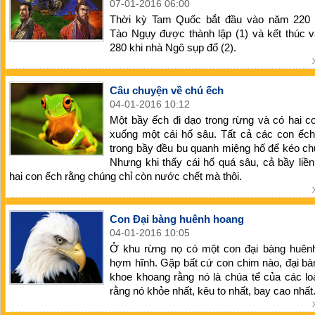
07-01-2016 06:00
Thời kỳ Tam Quốc bắt đầu vào năm 220 
Tào Ngụy được thành lập (1) và kết thúc 
280 khi nhà Ngô sụp đổ (2).
Câu chuyện về chú ếch
04-01-2016 10:12
Một bầy ếch đi dạo trong rừng và có hai co
xuống một cái hố sâu. Tất cả các con ếch
trong bầy đều bu quanh miệng hố để kéo ch
Nhưng khi thấy cái hố quá sâu, cả bầy liền
hai con ếch rằng chúng chỉ còn nước chết mà thôi.
Con Đại bàng huênh hoang
04-01-2016 10:05
Ở khu rừng nọ có một con đại bàng huên
hợm hĩnh. Gặp bất cứ con chim nào, đại b
khoe khoang rằng nó là chúa tể của các lo
rằng nó khỏe nhất, kêu to nhất, bay cao nhất