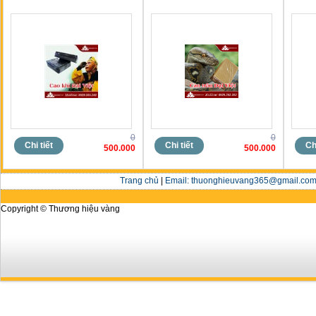
0
0
Chi tiết
Chi tiết
Chi
500.000
500.000
Trang chủ
|
Email: thuonghieuvang365@gmail.com 
Copyright © Thương hiệu vàng