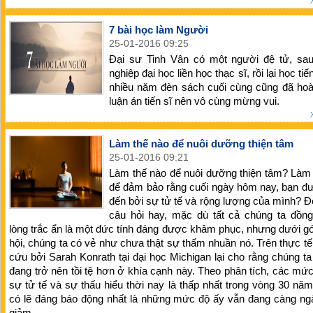
7 bài học làm Người
25-01-2016 09:25
Đại sư Tinh Vân có một người đệ tử, sau 
nghiệp đại học liền học thạc sĩ, rồi lại học tiế
nhiều năm đèn sách cuối cùng cũng đã hoà
luận án tiến sĩ nên vô cùng mừng vui.
Làm thế nào để nuôi dưỡng thiện tâm
25-01-2016 09:21
Làm thế nào để nuôi dưỡng thiện tâm? Làm
để đảm bảo rằng cuối ngày hôm nay, bạn đ
đến bởi sự tử tế và rộng lượng của mình? Đ
câu hỏi hay, mặc dù tất cả chúng ta đồng
lòng trắc ẩn là một đức tính đáng được khâm phục, nhưng dưới g
hội, chúng ta có vẻ như chưa thật sự thấm nhuần nó. Trên thực tế
cứu bởi Sarah Konrath tại đại học Michigan lại cho rằng chúng ta
đang trở nên tồi tệ hơn ở khía cạnh này. Theo phân tích, các mứ
sự tử tế và sự thấu hiểu thời nay là thấp nhất trong vòng 30 nă
có lẽ đáng báo động nhất là những mức độ ấy vẫn đang càng ng
giảm.