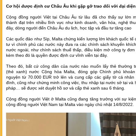
Cơ hội được định cư Châu Âu khi gặp gỡ trao đổi với đại diện
Cộng đồng người Việt tại Châu Âu từ lâu đã cho thấy sự lớn 
thành đạt trên nhiều lĩnh vực như kinh doanh, văn hóa, nghệ th
đây, dòng người đến Châu Âu du lịch, học tập và đầu tư tăng cao
Các quốc đảo như Síp, Malta chứng kiến lượng lớn khách quốc tế
tư vì chính phủ các nước này đưa ra các chính sách khuyến khíc
nước ngoài, như chính sách thuế thấp, điều kiện mở công ty đơn
kèm theo đó là quyền được định cư vĩnh viễn tại đây.
Theo đó, bất cứ công dân của nước nào muốn lấy thẻ thường t
(thẻ xanh) nước Cộng hòa Malta, đóng góp Chính phủ khoản 
nguyện từ 70.000 EUR trở lên và cung cấp các giấy tờ cá nhân 
đình, cũng như chứng minh công việc, thu nhập tại nước sở tại và lý
pháp… sẽ được xét duyệt hồ sơ và cấp thẻ xanh sau 6 tháng.
Cộng đồng người Việt ở Malta cũng đang tăng trưởng với sự kiện
cộng đồng người Việt Nam tại Malta vào ngày chủ nhật 14/8/2022.