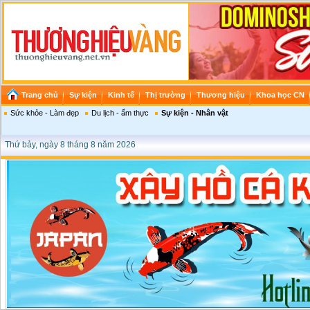
Trang chủ
Sự kiện
Kinh tế
Thị trường
Thương hiệu
Khoa học CN
Sức khỏe - Làm đẹp
Du lịch - ẩm thực
Sự kiện - Nhân vật
Thứ bảy, ngày 8 tháng 8 năm 2026