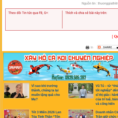
Nguồn tin : thuonggiathit
Theo dõi Tin tức qua FB, G+:
Thích và chia sẻ bài này trên:
[
Qu
In
Vì sao khi trưởng
Vũ Tú – từ “th
thành, chúng ta lại
tốt nghiệp” đế
muốn tặng quà cho
sĩ thị giác: hàn
Mẹ?
của trí tuệ, bản
và cống hiến
Tết 3 Miền 2026 Lan
Doanh nhân Ci
Tỏa Tinh Thần “Tôn
Trần giữ chức