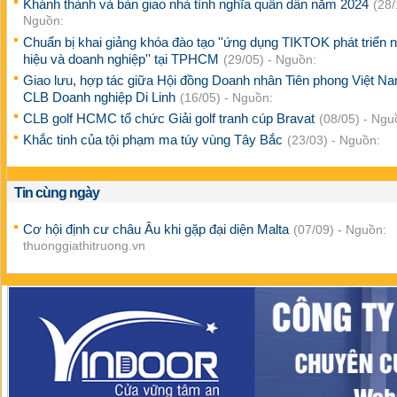
Khánh thành và bàn giao nhà tình nghĩa quân dân năm 2024
(28/
Nguồn:
Chuẩn bị khai giảng khóa đào tạo ''ứng dụng TIKTOK phát triển 
hiệu và doanh nghiệp'' tại TPHCM
(29/05) - Nguồn:
Giao lưu, hợp tác giữa Hội đồng Doanh nhân Tiên phong Việt N
CLB Doanh nghiệp Di Linh
(16/05) - Nguồn:
CLB golf HCMC tổ chức Giải golf tranh cúp Bravat
(08/05) - Ngu
Khắc tinh của tội phạm ma túy vùng Tây Bắc
(23/03) - Nguồn:
Tin cùng ngày
Cơ hội định cư châu Âu khi gặp đại diện Malta
(07/09) - Nguồn:
thuonggiathitruong.vn