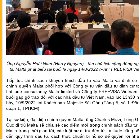
Ông Nguyễn Hoài Nam (Harry Nguyen) - tân chủ tịch cộng đồng ngư
tại Malta phát biểu tại buổi lễ ngày 14/8/2022 (Ảnh: FREEVISA Vi
Tiếp tục chính sách khuyến khích đầu tư vào Malta và định cư t
chính quyền Malta phối hợp với Công ty tư vấn đầu tư định cư t
Latitude consultancy Malta limited và Công ty FREEVISA Vietnam
buổi gặp gỡ trao đổi với các nhà đầu tư Việt Nam, vào lúc 13h30 
bảy, 10/9/2022 tại Khách sạn Majestic Sài Gòn (Tầng 5, số 1 Đồ
quận 1, TPHCM).
Tại sự kiện, đại diện chính quyền Malta, ông Charles Mizzi, Tổng 
Cục di trú Malta sẽ chia sẻ các điểm mới trong chính sách đầu tư
Malta trong thời gian tới, các luật sư di trú đến từ Latitude cũng 
dẫn quy trình đầu tư, cách thức chuẩn bị hồ sơ để quyền lợi nh