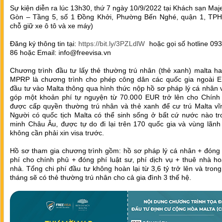
Sự kiện diễn ra lúc 13h30, thứ 7 ngày 10/9/2022 tại Khách sạn Maje
Gòn – Tầng 5, số 1 Đồng Khởi, Phường Bến Nghé, quận 1, TP
chỗ giữ xe ô tô và xe máy)
Đăng ký thông tin tại:
https://bit.ly/3PZLdlW
hoặc gọi số hotline 09
86 hoặc Email: info@freevisa.vn
Chương trình đầu tư lấy thẻ thường trú nhân (thẻ xanh) malta ha
MPRP là chương trình cho phép công dân các quốc gia ngoài 
đầu tư vào Malta thông qua hình thức nộp hồ sơ pháp lý cá nhân
góp một khoản phí tự nguyện từ 70.000 EUR trở lên cho Chính
được cấp quyền thường trú nhân và thẻ xanh để cư trú Malta vĩn
Người có quốc tịch Malta có thể sinh sống ở bất cứ nước nào tr
minh Châu Âu, được tự do đi lại trên 170 quốc gia và vùng lãnh
không cần phải xin visa trước.
Hồ sơ tham gia chương trình gồm: hồ sơ pháp lý cá nhân + đóng 
phí cho chính phủ + đóng phí luật sư, phí dịch vụ + thuê nhà h
nhà. Tổng chi phí đầu tư không hoàn lại từ 3,6 tỷ trở lên và tron
tháng sẽ có thẻ thường trú nhân cho cả gia đình 3 thế hệ.