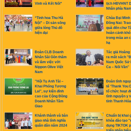
Vinh và Kết Nối”
tịch HĐVHNT 
Nhân phía Na
“Tinh hoa Thu Hà
Chùa Đại Minh
Nội” – Di sản sống
Đồng Nai: Trao
giữa lòng Thủ đô
quà đến chư T
hiện đại
hoàn cảnh khó
trong mùa an c
hạ
Đoàn CLB Doanh
Tác giả Hoàng
Nhân Sài Gòn thăm
ra mắt sách ''Đ
và làm việc với
Nam Quốc Sử 
Nippon Olive Việt
Ca – Nối Vần''
Nam
''Hội Tụ Anh Tài –
Đoàn tình nguy
Khai Phóng Tương
tế ‘Thank You 
Lai'', sự kiện đỉnh
tổ chức hoạt đ
cao của Cộng Đồng
tình nguyện y t
Doanh Nhân Tâm
tỉnh Thanh Hóa
Giao
Khánh thành và bàn
Chuẩn bị khai 
giao nhà tình nghĩa
khóa đào tạo '
quân dân năm 2024
dụng TIKTOK p
triển nhân hiệu