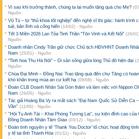
Vì sao khi trưởng thành, chúng ta lại muốn tặng quà cho Mẹ?
(07
Nguồn:
Vũ Tú – từ “thủ khoa tốt nghiệp” đến nghệ sĩ thị giác: hành trình c
tuệ, bản lĩnh và cống hiến
(14/02) - Nguồn:
Tết 3 Miền 2026 Lan Tỏa Tinh Thần “Tôn Vinh và Kết Nối”
(26/01)
Nguồn:
Doanh nhân Cindy Trần giữ chức Chủ tịch HĐVHNT Doanh Nhâ
Nam
(25/01) - Nguồn:
“Tinh hoa Thu Hà Nội” – Di sản sống giữa lòng Thủ đô hiện đại
(2
Nguồn:
Chùa Đại Minh – Đồng Nai: Trao tặng quà đến chư Tăng có hoà
khó khăn trong mùa an cư kiết hạ
(09/08) - Nguồn:
Đoàn CLB Doanh Nhân Sài Gòn thăm và làm việc với Nippon Oli
Nam
(26/05) - Nguồn:
Tác giả Hoàng Bá Vy ra mắt sách ''Đại Nam Quốc Sử Diễn Ca –
Vần''
(11/05) - Nguồn:
''Hội Tụ Anh Tài – Khai Phóng Tương Lai'', sự kiện đỉnh cao của
Đồng Doanh Nhân Tâm Giao
(03/12) - Nguồn:
Đoàn tình nguyện y tế ‘Thank You Doctor’ tổ chức hoạt động tìn
y tế tại tỉnh Thanh Hóa
(01/11) - Nguồn: