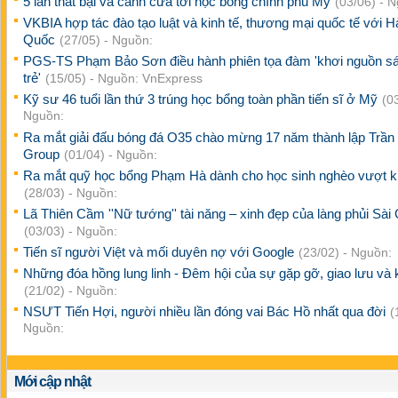
5 lần thất bại và cánh cửa tới học bổng chính phủ Mỹ
(03/06) - 
VKBIA hợp tác đào tạo luật và kinh tế, thương mại quốc tế với H
Quốc
(27/05) - Nguồn:
PGS-TS Phạm Bảo Sơn điều hành phiên tọa đàm 'khơi nguồn sá
trẻ'
(15/05) - Nguồn: VnExpress
Kỹ sư 46 tuổi lần thứ 3 trúng học bổng toàn phần tiến sĩ ở Mỹ
(0
Nguồn:
Ra mắt giải đấu bóng đá O35 chào mừng 17 năm thành lập Trần
Group
(01/04) - Nguồn:
Ra mắt quỹ học bổng Phạm Hà dành cho học sinh nghèo vượt 
(28/03) - Nguồn:
Lã Thiên Cầm ''Nữ tướng'' tài năng – xinh đẹp của làng phủi Sài
(03/03) - Nguồn:
Tiến sĩ người Việt và mối duyên nợ với Google
(23/02) - Nguồn:
Những đóa hồng lung linh - Đêm hội của sự gặp gỡ, giao lưu và k
(21/02) - Nguồn:
NSƯT Tiến Hợi, người nhiều lần đóng vai Bác Hồ nhất qua đời
(
Nguồn:
Mới cập nhật