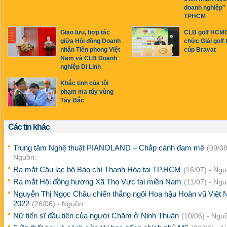
doanh nghiệp'' 
TPHCM
Giao lưu, hợp tác
CLB golf HCMC
giữa Hội đồng Doanh
chức Giải golf 
nhân Tiên phong Việt
cúp Bravat
Nam và CLB Doanh
nghiệp Di Linh
Khắc tinh của tội
phạm ma túy vùng
Tây Bắc
Các tin khác
Trung tâm Nghệ thuật PIANOLAND – Chắp cánh đam mê
(09/08
Nguồn:
Ra mắt Câu lạc bộ Báo chí Thanh Hóa tại TP.HCM
(16/07) - Ngu
Ra mắt Hội đồng hương Xã Thọ Vực tại miền Nam
(11/07) - Ngu
Nguyễn Thị Ngọc Châu chiến thắng ngôi Hoa hậu Hoàn vũ Việt
2022
(26/06) - Nguồn:
Nữ tiến sĩ đầu tiên của người Chăm ở Ninh Thuận
(10/06) - Ngu