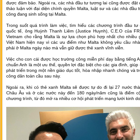
được đảm bảo. Ngoài ra, các nhà đầu tư tương lai cũng được đặt 
thảo luận với đại diện chính quyền Malta, luật sư và các nhà đầu 
công đang sinh sống tại Malta.
Trong suốt quá trình làm việc, tìm hiểu các chương trình đầu tư
quốc tế, ông Huỳnh Thanh Liêm (Justice Huynh), C.E.O của F
Vietnam cho rằng Malta là sự lựa chọn phù hợp nhất cho nhiều g
Việt Nam hiện nay vì các ưu điểm như Malta không yêu cầu nhà
phải ở Malta ngày nào mà vẫn giữ được thẻ xanh vĩnh viễn.
Việc cho con cái được học trường công miễn phí dạy bằng tiếng 
chuẩn Anh là một ưu thế, quyền lợi đặc biệt cho các gia đình, giúp
phát triển trong một nền giáo dục tốt, hòa nhập nhanh chóng và t
công dân toàn cầu sau này.
Ngoài ra, khi có thẻ xanh Malta sẽ được tự do đi lại 27 nước th
Châu Âu và ở các nước này đến 180 ngày/năm cũng là điểm c
chương trình, từ đó mở ra nhiều cơ hội phát triển mạng lưới kinh d