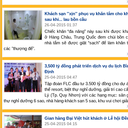
Khách sạn ''xịn'' phục vụ khăn tắm cho k
sau khi... lau bồn cầu
26-04-2015 01:37
Chiếc khăn “đa năng” này sau khi được kh
ở Hàng Châu, Trung Quốc đem chùi bồn c
nhà tắm sẽ được giặt “sạch” để làm khăn 
các "thượng đế".
3,500 tỷ đồng phát triển dịch vụ du lịch B
Định
25-04-2015 04:47
Tập đoàn FLC đầu tư 3.500 tỷ đồng cho dự
thể resort, biệt thự nghỉ dưỡng, giải trí cao 
Lý (Tp. Quy Nhơn) với các hạng mục: sân go
thự nghỉ dưỡng 6 sao, nhà hàng-khách sạn 5 sao, khu vui chơi giải
Gian hàng Đại Việt hút khách ở Lễ hội Đ
25-04-2015 04:15