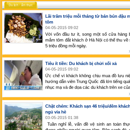
Du lịch - ẩm thực
Lãi trăm triệu mỗi tháng từ bán bún đậu
tôm
04-05-2015 09:02
Với vốn đầu tư ít, song một số cửa hàng 
mắm tôm đắt khách ở Hà Nội có thể thu về s
5 triệu đồng mỗi ngày.
Tiêu ít tiền: Du khách bị chửi xối xả
04-05-2015 09:02
Ức chế vì khách không chịu mua đồ lưu ni
hướng dẫn viên Trung Quốc đã lớn tiếng qu
nhục mạ và đe dọa các du khách trên xe củ
Chặt chém: Khách sạn 46 triệu/đêm khác
ngủ vỉa hè
03-05-2015 01:38
Tuần nghỉ lễ, vấn đề vệ sinh an toàn th
được nhiều người quan tâm. Bên cạnh đó, 