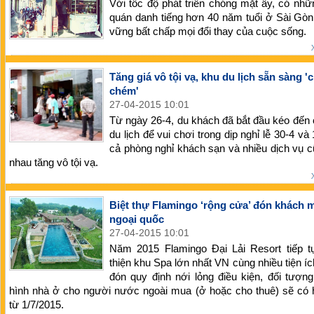
Với tốc độ phát triển chóng mặt ấy, có nh
quán danh tiếng hơn 40 năm tuổi ở Sài Gòn
vững bất chấp mọi đổi thay của cuộc sống.
Tăng giá vô tội vạ, khu du lịch sẵn sàng '
chém'
27-04-2015 10:01
Từ ngày 26-4, du khách đã bắt đầu kéo đến
du lịch để vui chơi trong dịp nghỉ lễ 30-4 và 
cả phòng nghỉ khách sạn và nhiều dịch vụ 
nhau tăng vô tội vạ.
Biệt thự Flamingo ‘rộng cửa’ đón khách 
ngoại quốc
27-04-2015 10:01
Năm 2015 Flamingo Đại Lải Resort tiếp t
thiện khu Spa lớn nhất VN cùng nhiều tiện íc
đón quy định nới lỏng điều kiện, đối tượng
hình nhà ở cho người nước ngoài mua (ở hoặc cho thuê) sẽ có 
từ 1/7/2015.