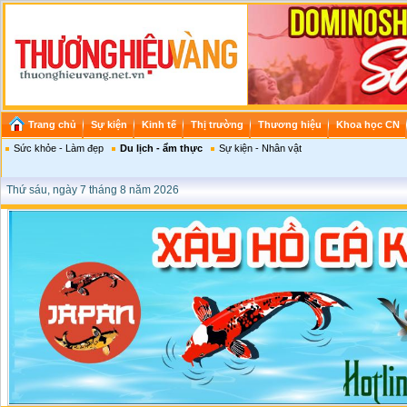
Trang chủ
Sự kiện
Kinh tế
Thị trường
Thương hiệu
Khoa học CN
Sức khỏe - Làm đẹp
Du lịch - ẩm thực
Sự kiện - Nhân vật
Thứ sáu, ngày 7 tháng 8 năm 2026