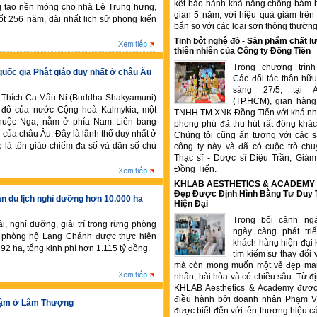
kết bảo hành khả năng chống bám b
êng tạo nền móng cho nhà Lê Trung hưng,
gian 5 năm, với hiệu quả giảm trê
uốt 256 năm, dài nhất lịch sử phong kiến
bẩn so với các loại sơn thông thườn
Tinh bột nghệ đỏ - Sản phẩm chất
thiên nhiên của Công ty Đồng Tiến
Trong chương trìn
uốc gia Phật giáo duy nhất ở châu Âu
Các đối tác thân hữu
sáng 27/5, tại 
t Thích Ca Mâu Ni (Buddha Shakyamuni)
(TP.HCM), gian hàng
thủ đô của nước Cộng hoà Kalmykia, một
TNHH TM XNK Đồng Tiến với khá nhi
thuộc Nga, nằm ở phía Nam Liên bang
phong phú đã thu hút rất đông kha
 của châu Âu. Đây là lãnh thổ duy nhất ở
Chúng tôi cũng ấn tượng với các 
 là tôn giáo chiếm đa số và dân số chủ
công ty này và đã có cuộc trò chu
Thạc sĩ - Dược sĩ Diệu Trần, Gia
Đồng Tiến.
KHLAB AESTHETICS & ACADEMY –
Đẹp Được Định Hình Bằng Tư Duy
n du lịch nghỉ dưỡng hơn 10.000 ha
Hiện Đại
Trong bối cảnh ng
ái, nghỉ dưỡng, giải trí trong rừng phòng
ngày càng phát tr
 phòng hộ Lang Chánh được thực hiện
khách hàng hiện đại 
292 ha, tổng kinh phí hơn 1.115 tỷ đồng.
tìm kiếm sự thay đổi 
mà còn mong muốn một vẻ đẹp ma
nhân, hài hòa và có chiều sâu. Từ đ
KHLAB Aesthetics & Academy được
điều hành bởi doanh nhân Phạm V
hậm ở Lâm Thượng
được biết đến với tên thương hiệu c