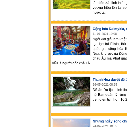
là miền đất linh thi
vương triều tồn tại s
nước ta.
Cộng hòa Kalmykia, q
11-07-2021 10:08
Ngôi đại già lam Phậ
tọa lạc tại Elista, 
quốc gia cộng hòa 
Nga, khu vực rìa Đông
châu Âu mà Phật giáo
yếu là người gốc châu Á.
Thanh Hóa duyệt đề á
16-05-2021 08:55
Đề án Du lịch sinh th
hộ Ban quản lý rừng
trên diện tích hơn 10.
Những ngày sống c
24-04-2021 10:05