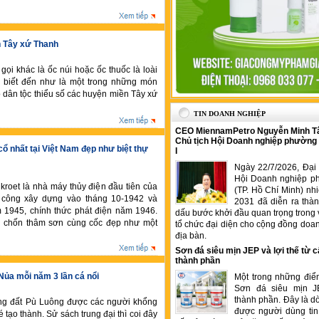
n Tây xứ Thanh
gọi khác là ốc núi hoặc ốc thuốc là loài
 biết đến như là một trong những món
 dân tộc thiểu số các huyện miền Tây xứ
TIN DOANH NGHIỆP
CEO MiennamPetro Nguyễn Minh T
Chủ tịch Hội Doanh nghiệp phường
cổ nhất tại Việt Nam đẹp như biệt thự
I
Ngày 22/7/2026, Đại 
Hội Doanh nghiệp p
kroet là nhà máy thủy điện đầu tiên của
(TP. Hồ Chí Minh) nh
 công xây dựng vào tháng 10-1942 và
2031 đã diễn ra thà
 1945, chính thức phát điện năm 1946.
dấu bước khởi đầu quan trọng trong 
 chốn thâm sơn cùng cốc đẹp như một
tổ chức đại diện cho cộng đồng doan
địa bàn.
Sơn đá siêu mịn JEP và lợi thế từ c
thành phần
 Nủa mỗi năm 3 lần cá nổi
Một trong những điể
Sơn đá siêu mịn J
thành phần. Đây là 
ùng đất Pù Luông được các người khổng
được người dùng tin
é tạo thành. Sử sách trung đại thì coi đây