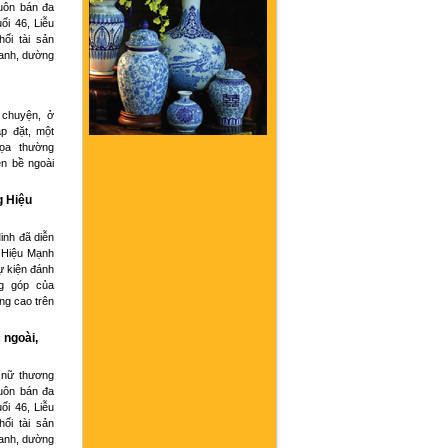
buôn bán đa
ổi 46, Liễu
hối tài sản
oanh, dường
 chuyện, ở
p đặt, một
họa thường
ện bề ngoài
g Hiệu
inh đã diễn
 Hiệu Mạnh
ự kiện đánh
g góp của
ng cao trên
 ngoài,
 nữ thương
buôn bán đa
ổi 46, Liễu
hối tài sản
oanh, dường