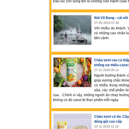
Đầu lúc còn sống tên là Dương Văn Hạnh (Sáu 
Núi Võ Đang - cái nô
27-05-2019 07:48
Với nhiều du khách, 
có những cao nhân lu
tiên cảnh.
Cháo tươi rau củ thậ
không sợ thiếu canxi
27-11-2018 05:14
Người trưởng thành c
giúp xương chắc khỏe
có nhiều trong nhữn
sữa, các chế phẩm từ 
cua... Chính vì vậy, những người ăn chay trường
không có đủ canxi từ thực phẩm mỗi ngày.
Cháo tươi cá lóc Cây
đóng gói cao cấp
23-11-2018 11:19