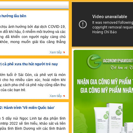
xu hướng lâu bền
i chịu ảnh hưởng bởi đại dịch COVID-19,
ến đổi khí hậu, ô nhiễm môi trường và các
tăng đã khiến con người ngày càng chủ
khỏe, mong muốn giải tỏa căng thẳng
ị cà phê xưa thu hút người trẻ nay
lớn tuổi ở Sài Gòn, cà phê vợt là món
i cho họ nhiều cảm xúc, hoài niệm khi
y, cách pha chế cà phê này cũng dần thu
của các bạn trẻ.
: Hành trình 'Về miền Quốc bảo'
u 5 dãy núi Ngọc Linh tại địa phận tỉnh
trip 2022 sẽ tìm hiểu, khảo sát và liên
h giữa tỉnh Bình Dương với các tỉnh thành