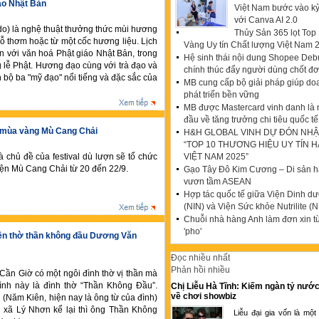
ạo Nhật Bản
Việt Nam bước vào k
với Canva AI 2.0
) là nghệ thuật thưởng thức mùi hương
Thủy Sản 365 lọt To
gỗ thơm hoặc từ một cốc hương liệu. Lịch
Vàng Uy tín Chất lượng Việt Nam 
n với văn hoá Phật giáo Nhật Bản, trong
Hệ sinh thái nội dung Shopee Debu
 lễ Phật. Hương đạo cùng với trà đạo và
chính thúc đẩy người dùng chốt đ
 bộ ba "mỹ đạo" nổi tiếng và đặc sắc của
MB cung cấp bộ giải pháp giúp do
phát triển bền vững
MB được Mastercard vinh danh là
đầu về tăng trưởng chi tiêu quốc tế
 mùa vàng Mù Cang Chải
H&H GLOBAL VINH DỰ ĐÓN NHẬ
“TOP 10 THƯƠNG HIỆU UY TÍN 
à chủ đề của festival dù lượn sẽ tổ chức
VIỆT NAM 2025”
yện Mù Cang Chải từ 20 đến 22/9.
Gạo Tây Đô Kim Cương – Di sản hạ
vươn tầm ASEAN
Hợp tác quốc tế giữa Viện Dinh d
(NIN) và Viện Sức khỏe Nutrilite (N
Chuỗi nhà hàng Anh làm đơn xin t
'pho'
ền thờ thần không đầu Dương Văn
Đọc nhiều nhất
Phản hồi nhiều
Cần Giờ có một ngôi đình thờ vị thần mà
đình này là đình thờ “Thần Không Đầu”.
Chị Liễu Hà Tĩnh: Kiếm ngàn tỷ nước
về chơi showbiz
(Năm Kiên, hiện nay là ông từ của đình)
ng xã Lý Nhơn kể lại thì ông Thần Không
Liễu đại gia vốn là một