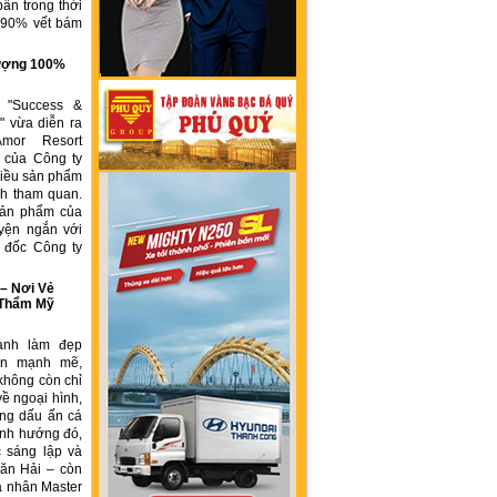
ẩn trong thời
n 90% vết bám
g
 lượng 100%
h "Success &
" vừa diễn ra
Amor Resort
 của Công ty
ều sản phẩm
́ch tham quan.
sản phẩm của
yện ngắn với
́m đốc Công ty
 Nơi Vẻ
 Thẩm Mỹ
ành làm đẹp
iển mạnh mẽ,
không còn chỉ
về ngoại hình,
ng dấu ấn cá
ịnh hướng đó,
 sáng lập và
ăn Hải – còn
á nhân Master