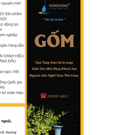
ỷ nguyên mới
p 10 Sản phẩm
2025
t: động lực
ơn
anh nghiệp
 ngân hàng dẫn
N DANH HIỆU
HÀNG ĐẦU
t ngọc Việt
ưỡng Quốc gia
HI)
ừ bỏ nhãn hiệu
 ngoài,
 nữ thương