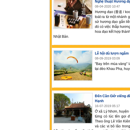
Nghệ thuật Hương đ
08-04-2020 10:47
Hương đạo (香道 / kodo
toát ra từ một nhánh 
sử hương đạo gắn liề
đó có việc thắp hương
hoa đạo kết hợp thành
Nhật Bản.
Lễ hội dù lượn ngắm
08-09-2019 03:09
"Bay trên mùa vàng" l
tại đèo Khau Phạ, hu
Đến Cần Giờ viếng đ
Hạnh
16-07-2019 05:17
Ở xã Lý Nhơn, huyện 
từng có lúc tên gọi 
Theo ông Lê Văn Kiên 
và các vị bô lão tro