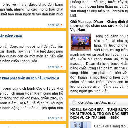
Hoàng Kao – đã từng bước xây d
hư trở về nhà vì được chào đón bằng
như một thương hiệu thẩm mỹ và đ
hân tình, những nụ cười nồng hậu chất
sâu mang tư duy hiện đại, chuyên n
i biết bao món ngon tự tay dân bản nuôi
biệt.
Ghế Massage D’san – Khẳng định đ
thương hiệu chăm sóc sức khỏe hà
Việt Nam
uên bánh cuốn
Trong bối cảnh nhu 
sức khỏe tại nhà n
tăng, thị trường gh
ón ăn được mọi người nghĩ đến đầu tiên
Việt Nam chứng kiến 
xứ Thanh. Tuy nhiên ít ai biết được rằng
mạnh mẽ với sự xuất hiện của nhiề
bình dị này còn có một món ăn hấp dẫn
lớn. Giữa sự cạnh tranh đó, thư
là bánh cuốn Thanh Hóa.
massage D’san đã từng bước khẳng
bằng chất lượng sản phẩm, dịch vụ 
cùng chiến lược phát triển bền vữ
đơn thuần là một thương hiệu cung
khai phát triển du lịch hậu Covid-19
chăm sóc sức khỏe, D’san còn tr
tượng của sự uy tín, đẳng cấp và ni
hưởng của dịch bệnh Covid-19 và khôi
hàng ngàn gia đình Việt.
riển du lịch quận Hoàn Kiếm cũng như hỗ
ch trong thời kỳ khó khăn, chiều 29-5, Ủy
oàn Kiếm (Hà Nội) đã tổ chức Hội nghị
XÂY DỰNG THƯƠNG HIỆU
nh hành động phát triển du lịch quận nhà
HCELL SAIGON SPA – TƯNG BỪN
KHAI TRƯƠNG, TRỢ GIÁ ĐẶC BIỆ
DỊCH VỤ CHỈ TỪ 199K – 499K
Canva đưa sáng tạo ứ