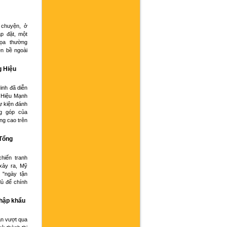
 chuyện, ở
p đặt, một
họa thường
ện bề ngoài
g Hiệu
inh đã diễn
 Hiệu Mạnh
ự kiện đánh
g góp của
ng cao trên
 Tổng
hiến tranh
xảy ra, Mỹ
 "ngày tận
đủ để chính
nhập khẩu
an vượt qua