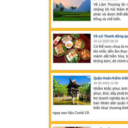
Về Lâm Thượng tôi n
những lời hỏi thăm t
phác và được thết đã
trồng và chế biến.
Về xứ Thanh đừng q
18-12-2020 09:18
Có thể nem chua là m
khi nhắc đến ẩm thực 
mảnh đất hiền hòa, 
không kém, đó chính 
Quận Hoàn Kiếm triển 
30-05-2020 12:48
Nhằm khắc phục ảnh 
phục, thúc đẩy phát t
trợ doanh nghiệp du lị
ban Nhân dân quận H
triển khai chương trì
ngay sau hậu Covid-19.