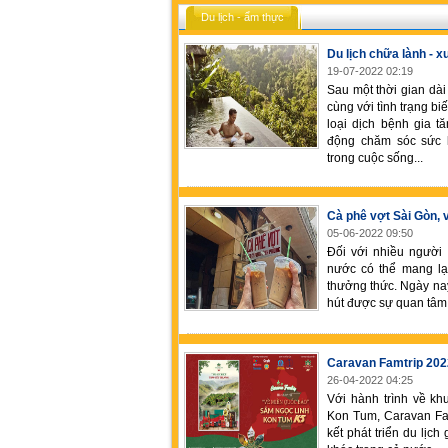
Du lịch - ẩm thực
Du lịch chữa lành - 
19-07-2022 02:19
Sau một thời gian dà
cùng với tình trạng bi
loại dịch bệnh gia 
động chăm sóc sức 
trong cuộc sống...
Cà phê vợt Sài Gòn, v
05-06-2022 09:50
Đối với nhiều người 
nước có thể mang lạ
thưởng thức. Ngày na
hút được sự quan tâm 
Caravan Famtrip 2022
26-04-2022 04:25
Với hành trình về kh
Kon Tum, Caravan Fam
kết phát triển du lịc