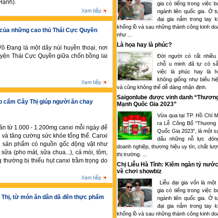
Hạnh).
gia có tiếng trong việc 
ngành liên quốc gia. Ở tu
đại gia nắm trong tay k
khổng lồ và sau những thành công kinh d
i của những cao thủ Thái Cực Quyền
như ...
Là họa hay là phúc?
Võ Đang là một dãy núi huyền thoại, nơi
yện Thái Cực Quyền giữa chốn bồng lai
Đời người có rất nhiều
chỗ u minh đã tự có sắ
việc là phúc hay là 
không giống như biểu hi
và cũng không thể dễ dàng nhận định.
Saigonlube được vinh danh “Thươn
p cẩm Cây Thị giúp người ăn chay
Mạnh Quốc Gia 2023”
Vừa qua tại TP. Hồ Chí M
ra Lễ Công Bố “Thương
ần từ 1.000 - 1.200mg canxi mỗi ngày để
Quốc Gia 2023”, là một s
 và tăng cường sức khỏe tổng thể. Canxi
dấu những nỗ lực đón
g sản phẩm có nguồn gốc động vật như
doanh nghiệp, thương hiệu uy tín, chất lượ
sữa (pho mát, sữa chua...), cá mòi, tôm,
thị trường. ...
 thường bị thiếu hụt canxi trầm trọng do
Chị Liễu Hà Tĩnh: Kiếm ngàn tỷ nước
về chơi showbiz
Liễu đại gia vốn là một
gia có tiếng trong việc 
 Thị, từ món ăn dân dã đến thực phẩm
ngành liên quốc gia. Ở tu
đại gia nắm trong tay k
khổng lồ và sau những thành công kinh d