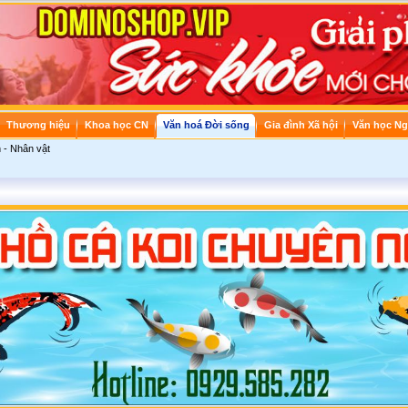
Thương hiệu
Khoa học CN
Văn hoá Đời sống
Gia đình Xã hội
Văn học Ng
 - Nhân vật