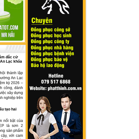
âm đắc cử
 An Lạc khóa
hội thành lập
hường An Lạc
iệm kỳ 2026 –
nh công, đánh
việc xây dựng
h nghiệp trên
ấu tạo hai
m nổi bật của
EP là sơn 2
dòng sản phẩm
 cậy, với cam