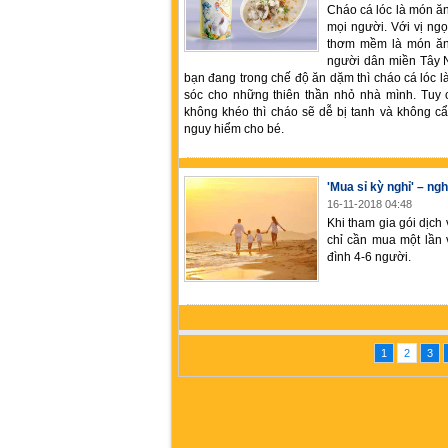
Cháo cá lóc là món ăn
mọi người. Với vị ngọ
thơm mềm là món ăn
người dân miền Tây 
bạn đang trong chế độ ăn dặm thì cháo cá lóc 
sóc cho những thiên thần nhỏ nhà mình. Tuy 
không khéo thì cháo sẽ dễ bị tanh và không cẩ
nguy hiểm cho bé.
'Mua sỉ kỳ nghỉ' – ng
16-11-2018 04:48
Khi tham gia gói dịch
chỉ cần mua một lần 
đình 4-6 người.
1
2
3