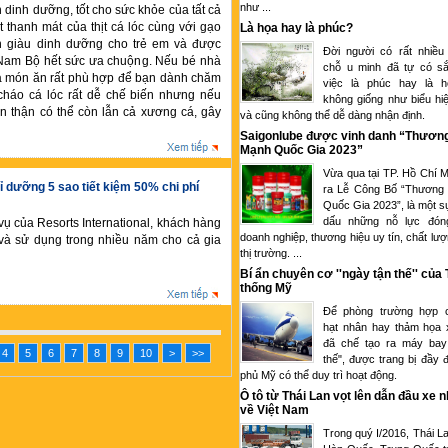
như ...
 dinh dưỡng, tốt cho sức khỏe của tất cả
t thanh mát của thịt cá lóc cùng với gạo
Là họa hay là phúc?
 giàu dinh dưỡng cho trẻ em và được
Đời người có rất nhiều
Nam Bộ hết sức ưa chuộng. Nếu bé nhà
chỗ u minh đã tự có sắ
là món ăn rất phù hợp để bạn dành chăm
việc là phúc hay là 
cháo cá lóc rất dễ chế biến nhưng nếu
không giống như biểu hi
n thận có thể còn lẫn cả xương cá, gây
và cũng không thể dễ dàng nhận định.
Saigonlube được vinh danh “Thươn
Mạnh Quốc Gia 2023”
Vừa qua tại TP. Hồ Chí M
hỉ dưỡng 5 sao tiết kiệm 50% chi phí
ra Lễ Công Bố “Thương
Quốc Gia 2023”, là một s
dấu những nỗ lực đón
 vụ của Resorts International, khách hàng
doanh nghiệp, thương hiệu uy tín, chất lượ
và sử dụng trong nhiều năm cho cả gia
thị trường. ...
Bí ẩn chuyên cơ ''ngày tận thế'' của
thống Mỹ
Để phòng trường hợp c
hạt nhân hay thảm họa 
đã chế tạo ra máy bay
4
5
6
7
8
9
10
>
>>
thế", được trang bị đầy 
phủ Mỹ có thể duy trì hoạt động.
Ô tô từ Thái Lan vọt lên dẫn đầu xe 
về Việt Nam
Trong quý I/2016, Thái L