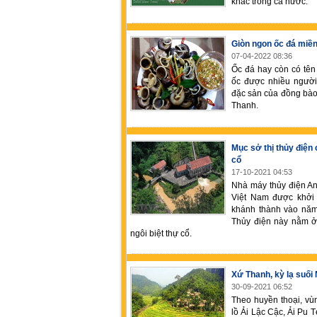
khác trong cả nước.
Giòn ngon ốc đá miề
07-04-2022 08:36
Ốc đá hay còn có tên 
ốc được nhiều người
đặc sản của đồng bào
Thanh.
Mục sở thị thủy điện 
cổ
17-10-2021 04:53
Nhà máy thủy điện An
Việt Nam được khởi
khánh thành vào năm
Thủy điện này nằm ở
ngôi biệt thự cổ.
Xứ Thanh, kỳ lạ suối
30-09-2021 06:52
Theo huyền thoại, v
lồ Ải Lậc Cậc, Ải Pu T