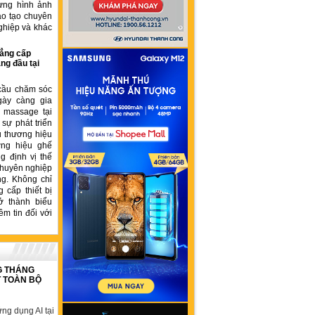
ựng hình ảnh
ào tạo chuyên
ghiệp và khác
ẳng cấp
ng đầu tại
cầu chăm sóc
gày càng gia
ế massage tại
sự phát triển
u thương hiệu
ơng hiệu ghế
 định vị thế
chuyên nghiệp
ng. Không chỉ
 cấp thiết bị
ở thành biểu
ềm tin đối với
G THÁNG
T TOÀN BỘ
ng dụng AI tại