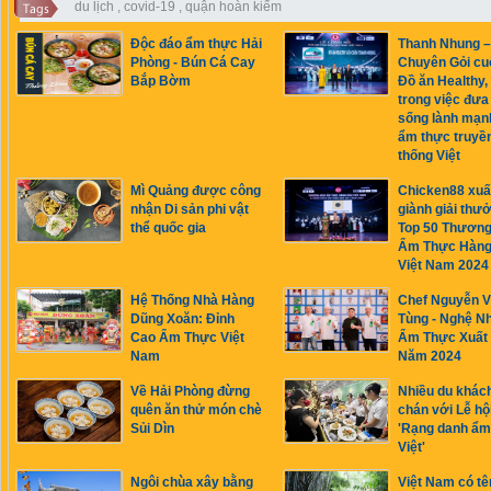
du lịch
,
covid-19
,
quận hoàn kiếm
Độc đáo ẩm thực Hải
Thanh Nhung –
Phòng - Bún Cá Cay
Chuyên Gỏi cu
Bắp Bờm
Đồ ăn Healthy, 
trong việc đưa 
sống lành mạn
ẩm thực truyề
thống Việt
Mì Quảng được công
Chicken88 xuấ
nhận Di sản phi vật
giành giải thư
thể quốc gia
Top 50 Thương
Ẩm Thực Hàng
Việt Nam 2024
Hệ Thống Nhà Hàng
Chef Nguyễn 
Dũng Xoăn: Đỉnh
Tùng - Nghệ N
Cao Ẩm Thực Việt
Ẩm Thực Xuất
Nam
Năm 2024
Về Hải Phòng đừng
Nhiều du khác
quên ăn thử món chè
chán với Lễ hộ
Sủi Dìn
'Rạng danh ẩm
Việt'
Ngôi chùa xây bằng
Việt Nam có tê