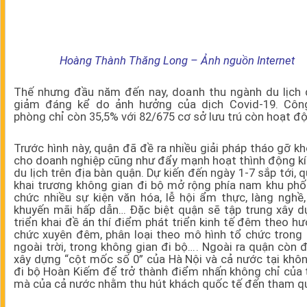
Hoàng Thành Thăng Long – Ảnh nguồn Internet
Thế nhưng đầu năm đến nay, doanh thu ngành du lịch 
giảm đáng kể do ảnh hưởng của dịch Covid-19. Côn
phòng chỉ còn 35,5% với 82/675 cơ sở lưu trú còn hoạt đ
Trước hình này, quận đã đề ra nhiều giải pháp tháo gỡ k
cho doanh nghiệp cũng như đẩy mạnh hoạt thình động kí
du lịch trên địa bàn quận. Dự kiến đến ngày 1-7 sắp tới, 
khai trương không gian đi bộ mở rộng phía nam khu phố
chức nhiều sự kiện văn hóa, lễ hội ẩm thực, làng nghề
khuyến mãi hấp dẫn… Đặc biệt quận sẽ tập trung xây d
triển khai đề án thí điểm phát triển kinh tế đêm theo h
chức xuyên đêm, phân loại theo mô hình tổ chức trong 
ngoài trời, trong không gian đi bộ…. Ngoài ra quận còn 
xây dựng “cột mốc số 0” của Hà Nội và cả nước tại khô
đi bộ Hoàn Kiếm để trở thành điểm nhấn không chỉ của 
mà của cả nước nhằm thu hút khách quốc tế đến tham q