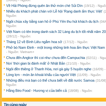
(08/08) - Nguồn:
Về Hải Phòng đừng quên ăn thử món chè Sủi Dìn
(19/12) - Nguồ
Nhiều du khách phát chán với Lễ hội 'Rạng danh ẩm thực Việt'
(
Nguồn:
Ngôi chùa xây bằng san hô ở Phú Yên thu hút khách du lịch
(04/
Nguồn:
Việt Nam có tên trong danh sách 32 Làng du lịch tốt nhất năm 2
(28/12) - Nguồn:
Tháng 12 về Bình Liêu ngắm hoa sở
(17/12) - Nguồn:
Phở bò Nam Định - một trong những tinh hoa ẩm thực Việt Nam
- Nguồn: Vietnam+
Chưa đến Angkor thì coi như chưa đến Campuchia
(02/11) - Ng
Nơi 'thời gian bị đánh mất' ở Nhật Bản
(21/10) - Nguồn:
Ngôi đền thiêng ở Thanh Hóa, nơi gà gáy 5 huyện nghe
(16/09) 
Lòng lợn - món ăn khoái khẩu của người Việt
(11/09) - Nguồn:
Những điều mà bạn có thể chưa biết về đất nước Samoa
(31/08)
Nguồn:
Hằng Béo Food - Hương vị của biển cả
(18/08) - Nguồn:
Tin cùng ngày