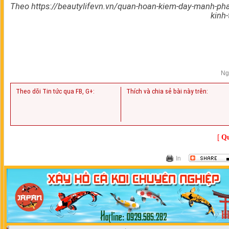
Theo https://beautylifevn.vn/quan-hoan-kiem-day-manh-phat
kinh
Ng
Theo dõi Tin tức qua FB, G+:
Thích và chia sẻ bài này trên:
[
Qu
In