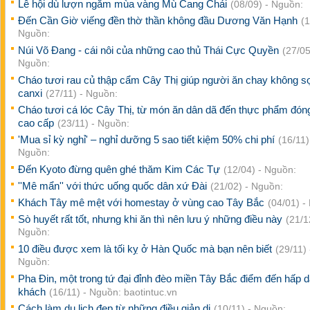
Lễ hội dù lượn ngắm mùa vàng Mù Cang Chải
(08/09) - Nguồn:
Đến Cần Giờ viếng đền thờ thần không đầu Dương Văn Hạnh
(1
Nguồn:
Núi Võ Đang - cái nôi của những cao thủ Thái Cực Quyền
(27/05
Nguồn:
Cháo tươi rau củ thập cẩm Cây Thị giúp người ăn chay không sợ
canxi
(27/11) - Nguồn:
Cháo tươi cá lóc Cây Thị, từ món ăn dân dã đến thực phẩm đóng
cao cấp
(23/11) - Nguồn:
'Mua sỉ kỳ nghỉ' – nghỉ dưỡng 5 sao tiết kiệm 50% chi phí
(16/11)
Nguồn:
Đến Kyoto đừng quên ghé thăm Kim Các Tự
(12/04) - Nguồn:
''Mê mẩn'' với thức uống quốc dân xứ Đài
(21/02) - Nguồn:
Khách Tây mê mệt với homestay ở vùng cao Tây Bắc
(04/01) -
Sò huyết rất tốt, nhưng khi ăn thì nên lưu ý những điều này
(21/1
Nguồn:
10 điều được xem là tối kỵ ở Hàn Quốc mà bạn nên biết
(29/11) 
Nguồn:
Pha Đin, một trong tứ đại đỉnh đèo miền Tây Bắc điểm đến hấp 
khách
(16/11) - Nguồn: baotintuc.vn
Cách làm du lịch đẹp từ những điều giản dị
(10/11) - Nguồn: