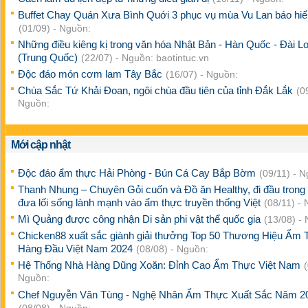
Buffet Chay Quán Xưa Bình Quới 3 phục vụ mùa Vu Lan báo hiế
(01/09) - Nguồn:
Những điều kiêng kị trong văn hóa Nhật Bản - Hàn Quốc - Đài L
(Trung Quốc)
(22/07) - Nguồn: baotintuc.vn
Độc đáo món cơm lam Tây Bắc
(16/07) - Nguồn:
Chùa Sắc Tứ Khải Đoan, ngôi chùa đầu tiên của tỉnh Đắk Lắk
(0
Nguồn:
Mới cập nhật
Độc đáo ẩm thực Hải Phòng - Bún Cá Cay Bắp Bờm
(09/11) - 
Thanh Nhung – Chuyên Gỏi cuốn và Đồ ăn Healthy, đi đầu trong 
đưa lối sống lành mạnh vào ẩm thực truyền thống Việt
(08/11) -
Mì Quảng được công nhận Di sản phi vật thể quốc gia
(13/08) -
Chicken88 xuất sắc giành giải thưởng Top 50 Thương Hiệu Ẩm
Hàng Đầu Việt Nam 2024
(08/08) - Nguồn:
Hệ Thống Nhà Hàng Dũng Xoăn: Đỉnh Cao Ẩm Thực Việt Nam
Nguồn:
Chef Nguyễn Văn Tùng - Nghệ Nhân Ẩm Thực Xuất Sắc Năm 2