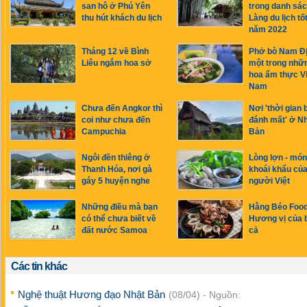
san hô ở Phú Yên
trong danh sác
thu hút khách du lịch
Làng du lịch tố
năm 2022
Tháng 12 về Bình
Phở bò Nam Đị
Liêu ngắm hoa sở
một trong nhữn
hoa ẩm thực Vi
Nam
Chưa đến Angkor thì
Nơi 'thời gian b
coi như chưa đến
đánh mất' ở N
Campuchia
Bản
Ngôi đền thiêng ở
Lòng lợn - món
Thanh Hóa, nơi gà
khoái khẩu củ
gáy 5 huyện nghe
người Việt
Những điều mà bạn
Hằng Béo Food
có thể chưa biết về
Hương vị của 
đất nước Samoa
cả
Các tin khác
Nghệ thuật Hương đạo Nhật Bản
(08/04) - Nguồn: