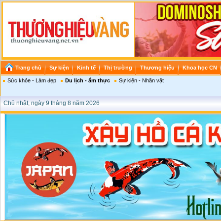
Trang chủ
Sự kiện
Kinh tế
Thị trường
Thương hiệu
Khoa học CN
Sức khỏe - Làm đẹp
Du lịch - ẩm thực
Sự kiện - Nhân vật
Chủ nhật, ngày 9 tháng 8 năm 2026