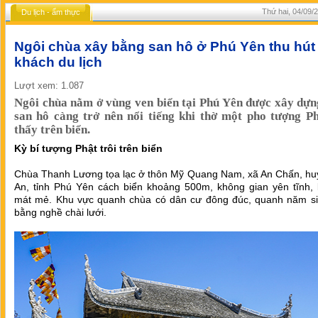
Thứ hai, 04/09/
Du lịch - ẩm thực
Ngôi chùa xây bằng san hô ở Phú Yên thu hút
khách du lịch
Lượt xem: 1.087
Ngôi chùa nằm ở vùng ven biển tại Phú Yên được xây dự
san hô càng trở nên nổi tiếng khi thờ một pho tượng P
thấy trên biển.
Kỳ bí tượng Phật trôi trên biển
Chùa Thanh Lương tọa lạc ở thôn Mỹ Quang Nam, xã An Chấn, hu
An, tỉnh Phú Yên cách biển khoảng 500m, không gian yên tĩnh, 
mát mẻ. Khu vực quanh chùa có dân cư đông đúc, quanh năm si
bằng nghề chài lưới.