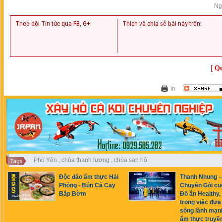
Ng
Theo dõi Tin tức qua FB, G+:
Thích và chia sẻ bài này trên:
[
Qu
In
Phú Yên
,
chùa thanh lương
,
chùa san hô
Độc đáo ẩm thực Hải
Thanh Nhung –
Phòng - Bún Cá Cay
Chuyên Gỏi cu
Bắp Bờm
Đồ ăn Healthy, 
trong việc đưa 
sống lành mạn
ẩm thực truyề