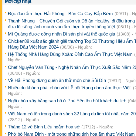
Mới cập nhật
Độc đáo ẩm thực Hải Phòng - Bún Cá Cay Bắp Bờm
(09/11) - 
Thanh Nhung – Chuyên Gỏi cuốn và Đồ ăn Healthy, đi đầu trong 
đưa lối sống lành mạnh vào ẩm thực truyền thống Việt
(08/11) -
Mì Quảng được công nhận Di sản phi vật thể quốc gia
(13/08) -
Chicken88 xuất sắc giành giải thưởng Top 50 Thương Hiệu Ẩm
Hàng Đầu Việt Nam 2024
(08/08) - Nguồn:
Hệ Thống Nhà Hàng Dũng Xoăn: Đỉnh Cao Ẩm Thực Việt Nam
Nguồn:
Chef Nguyễn Văn Tùng - Nghệ Nhân Ẩm Thực Xuất Sắc Năm 2
(08/08) - Nguồn:
Về Hải Phòng đừng quên ăn thử món chè Sủi Dìn
(19/12) - Nguồ
Nhiều du khách phát chán với Lễ hội 'Rạng danh ẩm thực Việt'
(
Nguồn:
Ngôi chùa xây bằng san hô ở Phú Yên thu hút khách du lịch
(04/
Nguồn:
Việt Nam có tên trong danh sách 32 Làng du lịch tốt nhất năm 2
(28/12) - Nguồn:
Tháng 12 về Bình Liêu ngắm hoa sở
(17/12) - Nguồn:
Phở bò Nam Định - một trong những tinh hoa ẩm thực Việt Nam