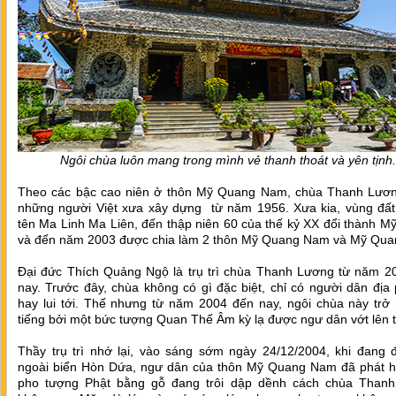
Ngôi chùa luôn mang trong mình vẻ thanh thoát và yên tịnh.
Theo các bậc cao niên ở thôn Mỹ Quang Nam, chùa Thanh Lươn
những người Việt xưa xây dựng từ năm 1956. Xưa kia, vùng đất
tên Ma Linh Ma Liên, đến thập niên 60 của thế kỷ XX đổi thành 
và đến năm 2003 được chia làm 2 thôn Mỹ Quang Nam và Mỹ Qua
Đại đức Thích Quảng Ngộ là trụ trì chùa Thanh Lương từ năm 2
nay. Trước đây, chùa không có gì đặc biệt, chỉ có người dân đị
hay lui tới. Thế nhưng từ năm 2004 đến nay, ngôi chùa này trở 
tiếng bởi một bức tượng Quan Thế Âm kỳ lạ được ngư dân vớt lên t
Thầy trụ trì nhớ lại, vào sáng sớm ngày 24/12/2004, khi đang 
ngoài biển Hòn Dứa, ngư dân của thôn Mỹ Quang Nam đã phát h
pho tượng Phật bằng gỗ đang trôi dập dềnh cách chùa Than