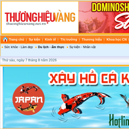
Trang chủ
Sự kiện
Kinh tế
Thị trường
Thương hiệu
Khoa học CN
Sức khỏe - Làm đẹp
Du lịch - ẩm thực
Sự kiện - Nhân vật
Thứ sáu, ngày 7 tháng 8 năm 2026