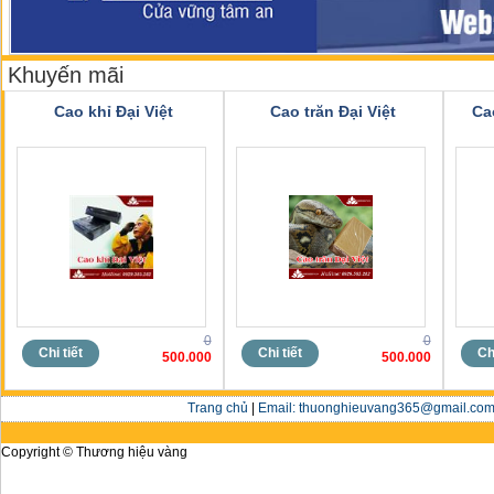
Khuyến mãi
Cao khỉ Đại Việt
Cao trăn Đại Việt
Ca
0
0
Chi tiết
Chi tiết
Chi
500.000
500.000
Trang chủ
|
Email: thuonghieuvang365@gmail.com 
Copyright © Thương hiệu vàng