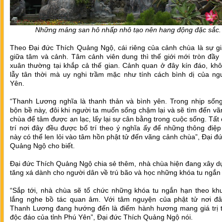
Những mảng san hô nhấp nhô tạo nên hang động đặc sắc.
Theo Đại đức Thích Quảng Ngộ, cái riêng của cảnh chùa là sự gi
giữa tâm và cảnh. Tâm cảnh viên dung thì thế giới mới tròn đầy
xuân thường tại khắp cả thế gian. Cảnh quan ở đây kín đáo, khô
lẫy tân thời mà uy nghi trầm mặc như tính cách bình dị của ng
Yên.
“Thanh Lương nghĩa là thanh thản và bình yên. Trong nhịp sống
bộn bề này, đôi khi người ta muốn sống chậm lại và sẽ tìm đến v
chùa để tâm được an lạc, lấy lại sự cân bằng trong cuộc sống. Tất
trí nơi đây đều được bố trí theo ý nghĩa ấy để những thông điệp
này có thể len lỏi vào tâm hồn phật tử đến vãng cảnh chùa”, Đại đ
Quảng Ngộ cho biết.
Đại đức Thích Quảng Ngộ chia sẻ thêm, nhà chùa hiện đang xây d
tăng xá dành cho người dân về trú bão và học những khóa tu ngắn
“Sắp tới, nhà chùa sẽ tổ chức những khóa tu ngắn hạn theo kh
lắng nghe bồ tác quan âm. Với tâm nguyện của phật tử nơi đâ
Thanh Lương đang hướng đến là điểm hành hương mang giá trị t
độc đáo của tỉnh Phú Yên”, Đại đức Thích Quảng Ngộ nói.