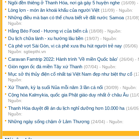
Ngôi đền thiêng ở Thanh Hóa, nơi gà gáy 5 huyện nghe
(16/09) 
Lòng lợn - món ăn khoái khẩu của người Việt
(11/09) - Nguồn:
Những điều mà bạn có thể chưa biết về đất nước Samoa
(31/08)
Nguồn:
Hằng Béo Food - Hương vị của biển cả
(18/08) - Nguồn:
Du lịch chữa lành - xu hướng lâu bền
(19/07) - Nguồn:
Cà phê vợt Sài Gòn, vị cà phê xưa thu hút người trẻ nay
(05/06) 
Nguồn: sgtiepthi.vn
Caravan Famtrip 2022: Hành trình 'Về miền Quốc bảo'
(26/04) -
Giòn ngon ốc đá miền Tây xứ Thanh
(07/04) - Nguồn:
Mục sở thị thủy điện cổ nhất tại Việt Nam đẹp như biệt thự cổ
(1
Nguồn:
Xứ Thanh, kỳ lạ suối Nủa mỗi năm 3 lần cá nổi
(30/09) - Nguồn:
Cộng hòa Kalmykia, quốc gia Phật giáo duy nhất ở châu Âu
(11/
Nguồn:
Thanh Hóa duyệt đề án du lịch nghỉ dưỡng hơn 10.000 ha
(16/05
Nguồn:
Những ngày sống chậm ở Lâm Thượng
(24/04) - Nguồn: