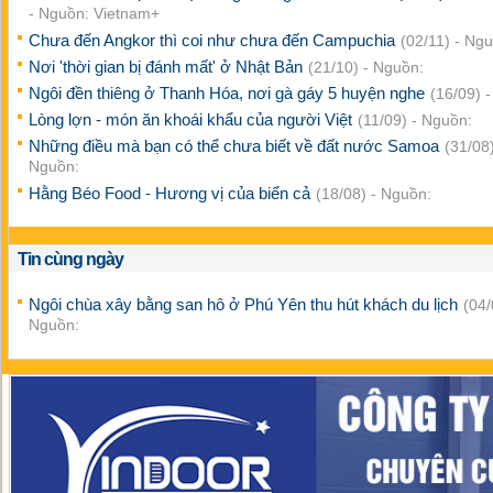
- Nguồn: Vietnam+
Chưa đến Angkor thì coi như chưa đến Campuchia
(02/11) - Ng
Nơi 'thời gian bị đánh mất' ở Nhật Bản
(21/10) - Nguồn:
Ngôi đền thiêng ở Thanh Hóa, nơi gà gáy 5 huyện nghe
(16/09) 
Lòng lợn - món ăn khoái khẩu của người Việt
(11/09) - Nguồn:
Những điều mà bạn có thể chưa biết về đất nước Samoa
(31/08)
Nguồn:
Hằng Béo Food - Hương vị của biển cả
(18/08) - Nguồn:
Tin cùng ngày
Ngôi chùa xây bằng san hô ở Phú Yên thu hút khách du lịch
(04/
Nguồn: