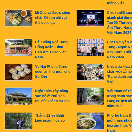
thống Việt
Mì Quảng được công
Chicken88 xuấ
nhận Di sản phi vật
giành giải thư
thể quốc gia
Top 50 Thương
Ẩm Thực Hàng
Việt Nam 2024
Hệ Thống Nhà Hàng
Chef Nguyễn 
Dũng Xoăn: Đỉnh
Tùng - Nghệ N
Cao Ẩm Thực Việt
Ẩm Thực Xuất
Nam
Năm 2024
Về Hải Phòng đừng
Nhiều du khác
quên ăn thử món chè
chán với Lễ hộ
Sủi Dìn
'Rạng danh ẩm
Việt'
Ngôi chùa xây bằng
Việt Nam có tê
san hô ở Phú Yên
trong danh sác
thu hút khách du lịch
Làng du lịch tố
năm 2022
Tháng 12 về Bình
Phở bò Nam Đị
Liêu ngắm hoa sở
một trong nhữn
hoa ẩm thực Vi
Nam