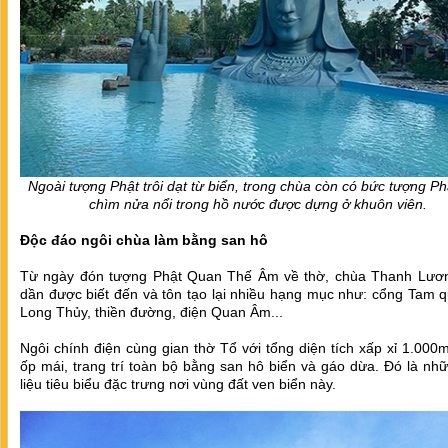
Ngoài tượng Phật trôi dạt từ biển, trong chùa còn có bức tượng P
chìm nửa nổi trong hồ nước được dựng ở khuôn viên.
Độc đáo ngôi chùa làm bằng san hô
Từ ngày đón tượng Phật Quan Thế Âm về thờ, chùa Thanh Lươ
dần được biết đến và tôn tạo lại nhiều hạng mục như: cổng Tam 
Long Thủy, thiền đường, điện Quan Âm...
Ngôi chính điện cùng gian thờ Tổ với tổng diện tích xấp xỉ 1.00
ốp mái, trang trí toàn bộ bằng san hô biển và gáo dừa. Đó là nh
liệu tiêu biểu đặc trưng nơi vùng đất ven biển này.