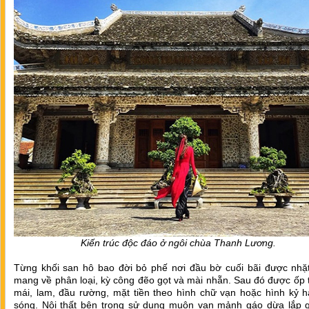
Kiến trúc độc đáo ở ngôi chùa Thanh Lương.
Từng khối san hô bao đời bỏ phế nơi đầu bờ cuối bãi được nhặ
mang về phân loại, kỳ công đẽo gọt và mài nhẵn. Sau đó được ốp t
mái, lam, đầu rường, mặt tiền theo hình chữ vạn hoặc hình kỷ h
sóng. Nội thất bên trong sử dụng muôn vạn mảnh gáo dừa lắp 