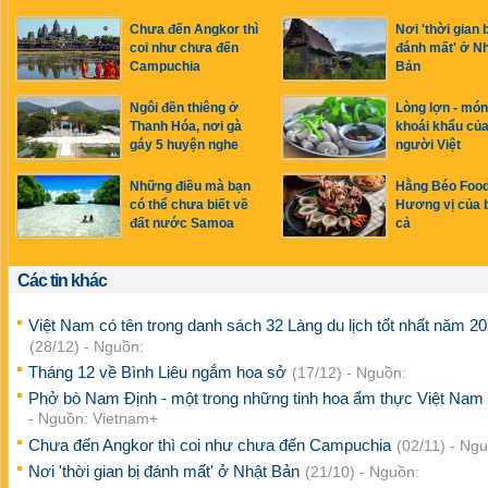
Chưa đến Angkor thì
Nơi 'thời gian b
coi như chưa đến
đánh mất' ở N
Campuchia
Bản
Ngôi đền thiêng ở
Lòng lợn - món
Thanh Hóa, nơi gà
khoái khẩu củ
gáy 5 huyện nghe
người Việt
Những điều mà bạn
Hằng Béo Food
có thể chưa biết về
Hương vị của 
đất nước Samoa
cả
Các tin khác
Việt Nam có tên trong danh sách 32 Làng du lịch tốt nhất năm 2
(28/12) - Nguồn:
Tháng 12 về Bình Liêu ngắm hoa sở
(17/12) - Nguồn:
Phở bò Nam Định - một trong những tinh hoa ẩm thực Việt Nam
- Nguồn: Vietnam+
Chưa đến Angkor thì coi như chưa đến Campuchia
(02/11) - Ng
Nơi 'thời gian bị đánh mất' ở Nhật Bản
(21/10) - Nguồn: