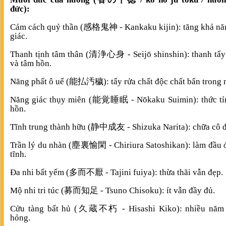
đức):
Cảm cách quỷ thần (感格鬼神 - Kankaku kijin): tăng khả nă
giác.
Thanh tịnh tâm thân (清浄心身 - Seijō shinshin): thanh tẩy
và tâm hồn.
Năng phất ô uế (能払汚穢): tẩy rửa chất độc chất bẩn trong 
Năng giác thụy miên (能覚睡眠 - Nōkaku Suimin): thức tỉn
hồn.
Tĩnh trung thành hữu (静中成友 - Shizuka Narita): chữa cô 
Trần lý du nhàn (塵裏愉閑 - Chiriura Satoshikan): làm đầu 
tĩnh.
Đa nhi bất yếm (多而不厭 - Tajini fuiya): thừa thãi vẫn đẹp.
Mộ nhi tri túc (募而知足 - Tsuno Chisoku): ít vẫn đầy đủ.
Cửu tàng bất hủ (久蔵不朽 - Hisashi Kiko): nhiều năm
hỏng.