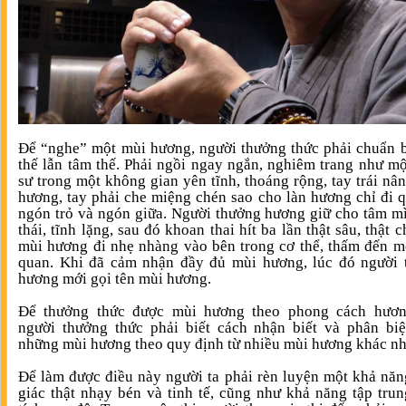
Để “nghe” một mùi hương, người thưởng thức phải chuẩn b
thế lẫn tâm thế. Phải ngồi ngay ngắn, nghiêm trang như mộ
sư trong một không gian yên tĩnh, thoáng rộng, tay trái nâ
hương, tay phải che miệng chén sao cho làn hương chỉ đi 
ngón trỏ và ngón giữa. Người thưởng hương giữ cho tâm m
thái, tĩnh lặng, sau đó khoan thai hít ba lần thật sâu, thật 
mùi hương đi nhẹ nhàng vào bên trong cơ thể, thấm đến m
quan. Khi đã cảm nhận đầy đủ mùi hương, lúc đó người 
hương mới gọi tên mùi hương.
Để thưởng thức được mùi hương theo phong cách hươn
người thưởng thức phải biết cách nhận biết và phân bi
những mùi hương theo quy định từ nhiều mùi hương khác nh
Để làm được điều này người ta phải rèn luyện một khả nă
giác thật nhạy bén và tinh tế, cũng như khả năng tập tru