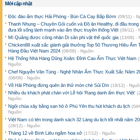
Mới cập nhật
Độc đáo ẩm thực Hải Phòng - Bún Cá Cay Bắp Bờm
(09/11) - 
Thanh Nhung – Chuyên Gỏi cuốn và Đồ ăn Healthy, đi đầu trong 
đưa lối sống lành mạnh vào ẩm thực truyền thống Việt
(08/11) -
Mì Quảng được công nhận Di sản phi vật thể quốc gia
(13/08) -
Chicken88 xuất sắc giành giải thưởng Top 50 Thương Hiệu Ẩm
Hàng Đầu Việt Nam 2024
(08/08) - Nguồn:
Hệ Thống Nhà Hàng Dũng Xoăn: Đỉnh Cao Ẩm Thực Việt Nam
Nguồn:
Chef Nguyễn Văn Tùng - Nghệ Nhân Ẩm Thực Xuất Sắc Năm 2
(08/08) - Nguồn:
Về Hải Phòng đừng quên ăn thử món chè Sủi Dìn
(19/12) - Nguồ
Nhiều du khách phát chán với Lễ hội 'Rạng danh ẩm thực Việt'
(
Nguồn:
Ngôi chùa xây bằng san hô ở Phú Yên thu hút khách du lịch
(04/
Nguồn:
Việt Nam có tên trong danh sách 32 Làng du lịch tốt nhất năm 2
(28/12) - Nguồn:
Tháng 12 về Bình Liêu ngắm hoa sở
(17/12) - Nguồn: