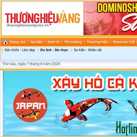
Trang chủ
Sự kiện
Kinh tế
Thị trường
Thương hiệu
Khoa học CN
Sức khỏe - Làm đẹp
Du lịch - ẩm thực
Sự kiện - Nhân vật
Thứ sáu, ngày 7 tháng 8 năm 2026