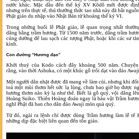
nước khác. Mặc dầu đến thế kỷ XV Kôdô mới được định
nhưng trên thực tế, thú thưởng thức tao nhã này đã bắt nguồn
Phật giáo du nhập vào Nhật Bản từ khoảng thế kỷ VI.
Trong những buổi lễ Phật giáo, lễ quan trọng nhất thườ
dâng bằng trầm hương. Từ 1500 năm trước, dâng trầm hươn
cúng dường để lau sạch các tượng Phật, hoặc khi các sư tă
kinh.
Con đường “Hương đạo”
Khởi thuỷ của Kodo cách đây khoảng 500 năm. Chuyện 
rằng, vào thời Ashuka, có một khúc gỗ trôi dạt vào đảo Awaji
Một người dân nhặt được đã mang về làm củi, nhưng khi đốt 
toả một mùi thơm hết sức lạ lùng, chưa bao giờ họ được n
hương thơm nào kỳ lạ như thế. Biết là gỗ quý, vội dâng lê
Hoàng Suiko. Thiên Hoàng đoán ngay là báu vật Trầm hươn
nghĩ Phật đã ban cho dân đảo Awaji món quà quý.
Từ đó, ngài ra lệnh chỉ được dùng Trầm hương làm lễ tế 
những dịp đặc biệt liên quan đến tôn giáo.