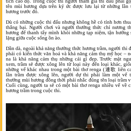
tích cao độ. Trong cuộc thi người tham gia thi đấu phải g
tên mùi hương dựa trên ký ức được lưu lại từ những lần
hương trước đó.
Dù có những cuộc thi đấu nhưng không hề có tính hơn thu
thắng bại. Người chơi và người thưởng thức chỉ nương t
hương để thanh tẩy mình khỏi những tạp niệm, tận hưởng 
lặng giữa cuộc sống ồn ào.
Dần dà, ngoài khả năng thưởng thức hương trầm, người thi 
phải có kiến thức văn hoá và khả năng cảm thụ mỹ học – 
na là khả năng cảm thụ những cái gì đẹp. Trước mặt ng
xem, trầm sẽ được xông lên từ loại này đến loại khác, gi
những vế khác nhau trong một bài thơ renga (連歌 liên c
lần trầm được xông lên, người dự thi phải làm một vế 
thưởng mùi hương đồng thời phải nhắc đúng tên loại trầm v
Cuối cùng, người ta sẽ có một bài thơ renga nhiều vế về 
hương trầm trong cuộc thi.