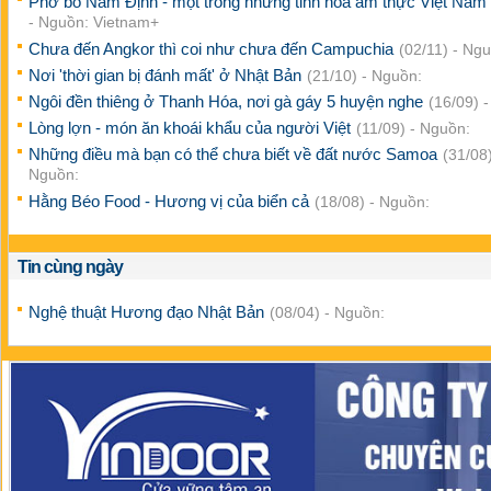
Phở bò Nam Định - một trong những tinh hoa ẩm thực Việt Nam
- Nguồn: Vietnam+
Chưa đến Angkor thì coi như chưa đến Campuchia
(02/11) - Ng
Nơi 'thời gian bị đánh mất' ở Nhật Bản
(21/10) - Nguồn:
Ngôi đền thiêng ở Thanh Hóa, nơi gà gáy 5 huyện nghe
(16/09) 
Lòng lợn - món ăn khoái khẩu của người Việt
(11/09) - Nguồn:
Những điều mà bạn có thể chưa biết về đất nước Samoa
(31/08)
Nguồn:
Hằng Béo Food - Hương vị của biển cả
(18/08) - Nguồn:
Tin cùng ngày
Nghệ thuật Hương đạo Nhật Bản
(08/04) - Nguồn: