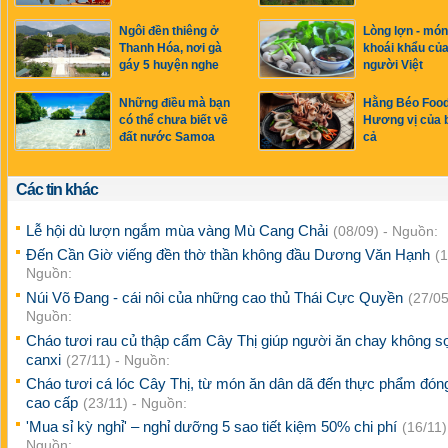
Ngôi đền thiêng ở
Lòng lợn - món
Thanh Hóa, nơi gà
khoái khẩu củ
gáy 5 huyện nghe
người Việt
Những điều mà bạn
Hằng Béo Food
có thể chưa biết về
Hương vị của 
đất nước Samoa
cả
Các tin khác
Lễ hội dù lượn ngắm mùa vàng Mù Cang Chải
(08/09) - Nguồn:
Đến Cần Giờ viếng đền thờ thần không đầu Dương Văn Hạnh
(1
Nguồn:
Núi Võ Đang - cái nôi của những cao thủ Thái Cực Quyền
(27/05
Nguồn:
Cháo tươi rau củ thập cẩm Cây Thị giúp người ăn chay không sợ
canxi
(27/11) - Nguồn:
Cháo tươi cá lóc Cây Thị, từ món ăn dân dã đến thực phẩm đóng
cao cấp
(23/11) - Nguồn:
'Mua sỉ kỳ nghỉ' – nghỉ dưỡng 5 sao tiết kiệm 50% chi phí
(16/11)
Nguồn: