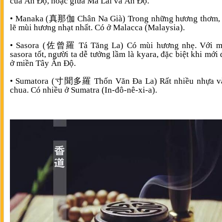
của Ấn Độ, hoặc giữa Mã Lai và Ấn Độ.
• Manaka (真那伽 Chân Na Già) Trong những hương thơm, 
lẽ mùi hương nhạt nhất. Có ở Malacca (Malaysia).
• Sasora (佐曾羅 Tá Tăng La) Có mùi hương nhẹ. Với mộ
sasora tốt, người ta dễ tưởng lầm là kyara, đặc biệt khi mới 
ở miền Tây Ấn Độ.
• Sumatora (寸聞多羅 Thốn Văn Đa La) Rất nhiều nhựa và
chua. Có nhiều ở Sumatra (In-đô-nê-xi-a).