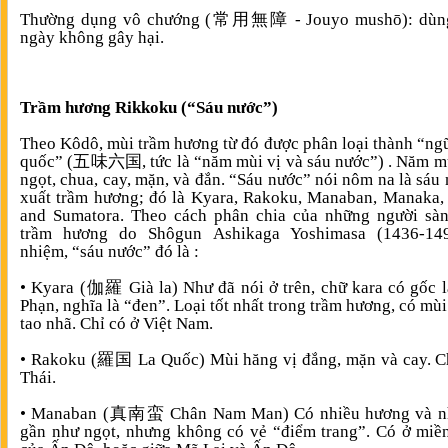
Thường dụng vô chướng (常用無障 - Jouyo mushō): dùn
ngày không gây hại.
Trầm hương Rikkoku (“Sáu nước”)
Theo Kôdô, mùi trầm hương từ đó được phân loại thành “ngũ
quốc” (五味六国, tức là “năm mùi vị và sáu nước”) . Năm mù
ngọt, chua, cay, mặn, và đắn. “Sáu nước” nói nôm na là sáu 
xuất trầm hương; đó là Kyara, Rakoku, Manaban, Manaka,
and Sumatora. Theo cách phân chia của những người sàn
trầm hương do Shôgun Ashikaga Yoshimasa (1436-14
nhiệm, “sáu nước” đó là :
• Kyara (伽羅 Già la) Như đã nói ở trên, chữ kara có gốc l
Phạn, nghĩa là “đen”. Loại tốt nhất trong trầm hương, có mù
tao nhã. Chỉ có ở Việt Nam.
• Rakoku (羅国 La Quốc) Mùi hăng vị đắng, mặn và cay. C
Thái.
• Manaban (真南蛮 Chân Nam Man) Có nhiều hương và nh
gần như ngọt, nhưng không có vẻ “điểm trang”. Có ở mi