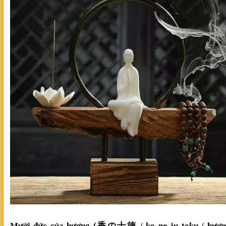
Mười đức của hương (香の十徳 / ko no ju toku / hươn