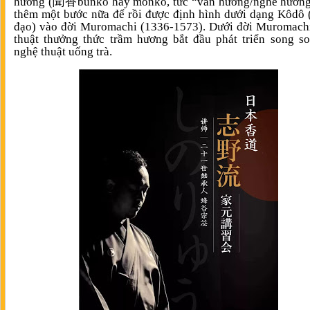
hương (聞香bunkô hay monkô, tức “văn hương/nghe hương”
thêm một bước nữa để rồi được định hình dưới dạng Kôdô
đạo) vào đời Muromachi (1336-1573).
Dưới đời Muromachi
thuật thưởng thức trầm hương bắt đầu phát triển song s
nghệ thuật uống trà.