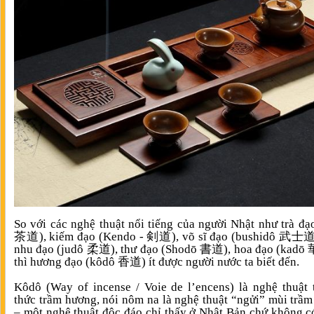
So với các nghệ thuật nổi tiếng của người Nhật như trà đạ
茶道
), kiếm đạo (
Kendo - 剣道
), võ sĩ đạo (bushidô
武士
nhu đạo (judô
柔道
),
thư đạo (Shodō 書道), hoa đạo (
kadō
thì
hương đạo
(
kôdô
香道) ít được người nước ta biết đến.
Kôdô (Way of incense / Voie de l’encens) là nghệ thuật
thức trầm hương, nói nôm na là nghệ thuật “ngửi” mùi trầ
– một nghệ thuật độc đáo chỉ thấy ở Nhật Bản chứ không c