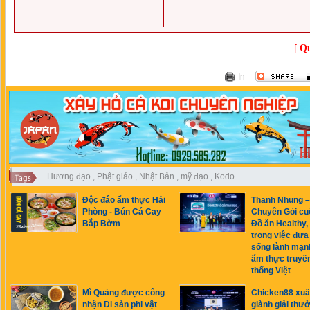
[
Qu
In
Hương đạo
,
Phật giáo
,
Nhật Bản
,
mỹ đạo
,
Kodo
Độc đáo ẩm thực Hải
Thanh Nhung –
Phòng - Bún Cá Cay
Chuyên Gỏi cu
Bắp Bờm
Đồ ăn Healthy, 
trong việc đưa 
sống lành mạn
ẩm thực truyề
thống Việt
Mì Quảng được công
Chicken88 xuấ
nhận Di sản phi vật
giành giải thư