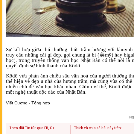
Sự kết hợp giữa thú thưởng thức trầm hương với khuynh
truy cầu những cái gì đẹp, gọi chung là bi (美mỹ) hay big
học), trong truyền thống văn học Nhật Bản có thể nói là 
quyết định sự hình thành của Kôdô.
Kôdô vừa phản ánh chiều sâu văn hoá của người thưởng th
thể hiện vẻ đẹp u nhã của hương trầm, mà cũng vừa có thể 
nhiều chủ đề văn học khác nhau. Chính vì thế, Kôdô được
một nghệ thuật độc đáo của Nhật Bản.
Viết Cương - Tổng hợp
Ng
Theo dõi Tin tức qua FB, G+:
Thích và chia sẻ bài này trên: