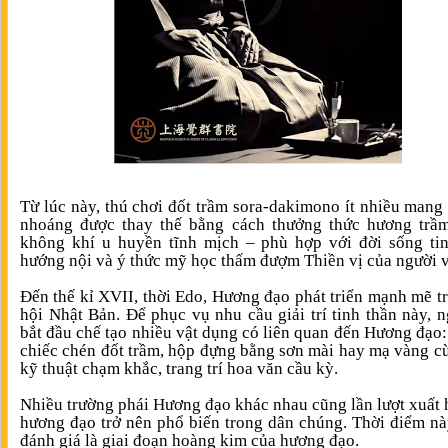
Từ lúc này, thú chơi đốt trầm sora-dakimono ít nhiều mang
nhoáng được thay thế bằng cách thưởng thức hương trầm
không khí u huyền tĩnh mịch – phù hợp với đời sống ti
hướng nội và ý thức mỹ học thấm đượm Thiền vị của người v
Đến thế kỉ XVII, thời Edo, Hương đạo phát triển mạnh mẽ t
hội Nhật Bản. Để phục vụ nhu cầu giải trí tinh thần này, n
bắt đầu chế tạo nhiều vật dụng có liên quan đến Hương đạo
chiếc chén đốt trầm, hộp đựng bằng sơn mài hay mạ vàng c
kỹ thuật chạm khắc, trang trí hoa văn cầu kỳ.
Nhiều trường phái Hương đạo khác nhau cũng lần lượt xuất 
hương đạo trở nên phổ biến trong dân chúng. Thời điểm n
đánh giá là giai đoạn hoàng kim của hương đạo.