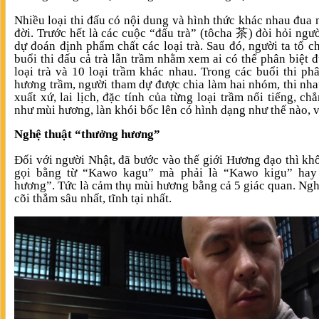
Nhiều loại thi đấu có nội dung và hình thức khác nhau đua 
đời. Trước hết là các cuộc “đấu trà” (tôcha 茶) đòi hỏi ngư
dự đoán định phẩm chất các loại trà. Sau đó, người ta tổ c
buổi thi đấu cả trà lẫn trầm nhằm xem ai có thể phân biệt 
loại trà và 10 loại trầm khác nhau. Trong các buổi thi ph
hương trầm, người tham dự được chia làm hai nhóm, thi nh
xuất xứ, lai lịch, đặc tính của từng loại trầm nổi tiếng, ch
như mùi hương, làn khói bốc lên có hình dạng như thế nào, v.
Nghệ thuật “thưởng hương”
Đối với người Nhật, đã bước vào thế giới Hương đạo thì kh
gọi bằng từ “Kawo kagu” mà phải là “Kawo kigu” hay
hương”. Tức là cảm thụ mùi hương bằng cả 5 giác quan. Ng
cõi thẳm sâu nhất, tĩnh tại nhất.