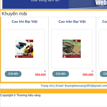
Khuyến mãi
Cao khỉ Đại Việt
Cao trăn Đại Việt
Ca
0
0
Chi tiết
Chi tiết
Chi
500.000
500.000
Trang chủ
|
Email: thuonghieuvang365@gmail.com 
Copyright © Thương hiệu vàng