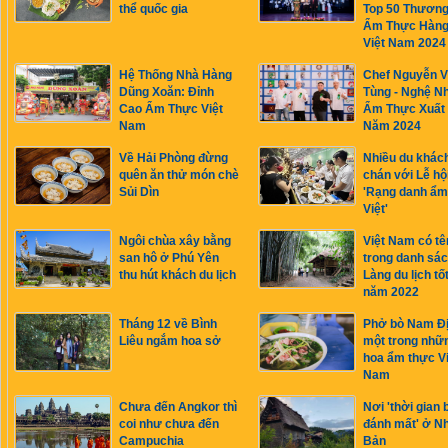
thể quốc gia
Top 50 Thương
Ẩm Thực Hàng
Việt Nam 2024
Hệ Thống Nhà Hàng
Chef Nguyễn 
Dũng Xoăn: Đỉnh
Tùng - Nghệ N
Cao Ẩm Thực Việt
Ẩm Thực Xuất
Nam
Năm 2024
Về Hải Phòng đừng
Nhiều du khác
quên ăn thử món chè
chán với Lễ hộ
Sủi Dìn
'Rạng danh ẩm
Việt'
Ngôi chùa xây bằng
Việt Nam có tê
san hô ở Phú Yên
trong danh sác
thu hút khách du lịch
Làng du lịch tố
năm 2022
Tháng 12 về Bình
Phở bò Nam Đị
Liêu ngắm hoa sở
một trong nhữn
hoa ẩm thực Vi
Nam
Chưa đến Angkor thì
Nơi 'thời gian b
coi như chưa đến
đánh mất' ở N
Campuchia
Bản