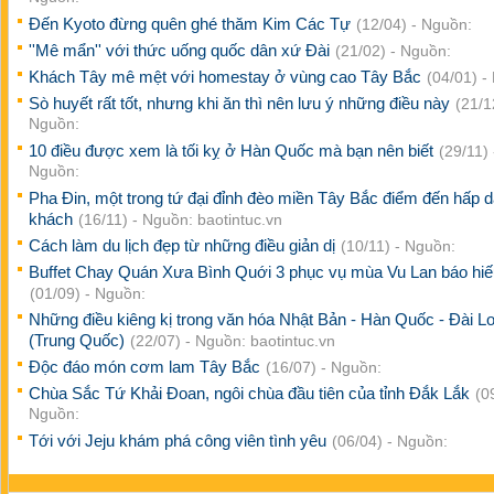
Đến Kyoto đừng quên ghé thăm Kim Các Tự
(12/04) - Nguồn:
''Mê mẩn'' với thức uống quốc dân xứ Đài
(21/02) - Nguồn:
Khách Tây mê mệt với homestay ở vùng cao Tây Bắc
(04/01) -
Sò huyết rất tốt, nhưng khi ăn thì nên lưu ý những điều này
(21/1
Nguồn:
10 điều được xem là tối kỵ ở Hàn Quốc mà bạn nên biết
(29/11) 
Nguồn:
Pha Đin, một trong tứ đại đỉnh đèo miền Tây Bắc điểm đến hấp 
khách
(16/11) - Nguồn: baotintuc.vn
Cách làm du lịch đẹp từ những điều giản dị
(10/11) - Nguồn:
Buffet Chay Quán Xưa Bình Quới 3 phục vụ mùa Vu Lan báo hiế
(01/09) - Nguồn:
Những điều kiêng kị trong văn hóa Nhật Bản - Hàn Quốc - Đài L
(Trung Quốc)
(22/07) - Nguồn: baotintuc.vn
Độc đáo món cơm lam Tây Bắc
(16/07) - Nguồn:
Chùa Sắc Tứ Khải Đoan, ngôi chùa đầu tiên của tỉnh Đắk Lắk
(0
Nguồn:
Tới với Jeju khám phá công viên tình yêu
(06/04) - Nguồn: