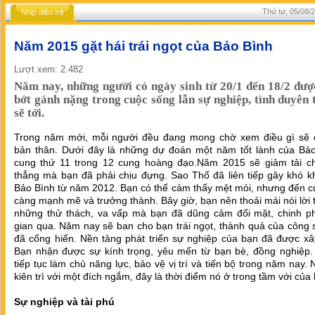
Thứ tư, 05/08/
Nhịp điệu trẻ
Năm 2015 gặt hái trái ngọt của Bảo Bình
Lượt xem: 2.482
Năm nay, những người có ngày sinh từ 20/1 đến 18/2 đư
bớt gánh nặng trong cuộc sống lẫn sự nghiệp, tình duyên 
sẽ tới.
Trong năm mới, mỗi người đều đang mong chờ xem điều gì sẽ 
bản thân. Dưới đây là những dự đoán một năm tốt lành của Bảo
cung thứ 11 trong 12 cung hoàng đạo.Năm 2015 sẽ giảm tải c
thẳng mà bạn đã phải chịu đựng. Sao Thổ đã liên tiếp gây khó k
Bảo Bình từ năm 2012. Bạn có thể cảm thấy mệt mỏi, nhưng đến c
càng mạnh mẽ và trưởng thành. Bây giờ, bạn nên thoải mái nói lời 
những thử thách, va vấp mà bạn đã dũng cảm đối mặt, chinh ph
gian qua. Năm nay sẽ ban cho bạn trái ngọt, thành quả của công
đã cống hiến. Nền tảng phát triển sự nghiệp của bạn đã được xâ
Bạn nhận được sự kính trọng, yêu mến từ bạn bè, đồng nghiệp.
tiếp tục làm chủ năng lực, bảo vệ vị trí và tiến bộ trong năm nay.
kiên trì với một đích ngắm, đây là thời điểm nó ở trong tầm với của
Sự nghiệp và tài phú