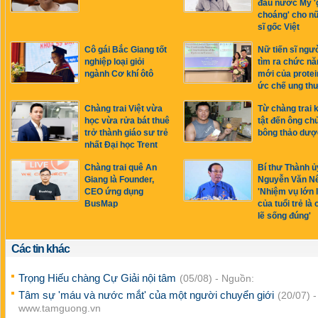
đầu nước Mỹ '
choáng' cho nữ
sĩ gốc Việt
Cô gái Bắc Giang tốt
Nữ tiến sĩ ngườ
nghiệp loại giỏi
tìm ra chức nă
ngành Cơ khí ôtô
mới của protei
ức chế ung th
Chàng trai Việt vừa
Từ chàng trai 
học vừa rửa bát thuê
tật đến ông ch
trở thành giáo sư trẻ
bông thảo dượ
nhất Đại học Trent
Chàng trai quê An
Bí thư Thành ủ
Giang là Founder,
Nguyễn Văn N
CEO ứng dụng
'Nhiệm vụ lớn 
BusMap
của tuổi trẻ là
lẽ sống đúng'
Các tin khác
Trọng Hiếu chàng Cự Giải nội tâm
(05/08) - Nguồn:
Tâm sự 'máu và nước mắt' của một người chuyển giới
(20/07) 
www.tamguong.vn