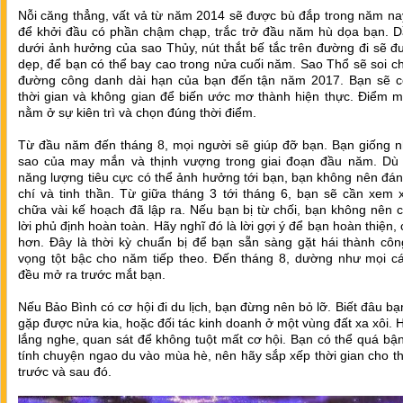
Nỗi căng thẳng, vất vả từ năm 2014 sẽ được bù đắp trong năm na
để khởi đầu có phần chậm chạp, trắc trở đầu năm hù dọa bạn. D
dưới ảnh hưởng của sao Thủy, nút thắt bế tắc trên đường đi sẽ 
dẹp, để bạn có thể bay cao trong nửa cuối năm. Sao Thổ sẽ soi c
đường công danh dài hạn của bạn đến tận năm 2017. Bạn sẽ c
thời gian và không gian để biến ước mơ thành hiện thực. Điểm m
nằm ở sự kiên trì và chọn đúng thời điểm.
Từ đầu năm đến tháng 8, mọi người sẽ giúp đỡ bạn. Bạn giống n
sao của may mắn và thịnh vượng trong giai đoạn đầu năm. Dù đ
năng lượng tiêu cực có thể ảnh hưởng tới bạn, bạn không nên đá
chí và tinh thần. Từ giữa tháng 3 tới tháng 6, bạn sẽ cần xem 
chữa vài kế hoạch đã lập ra. Nếu bạn bị từ chối, bạn không nên c
lời phủ định hoàn toàn. Hãy nghĩ đó là lời gợi ý để bạn hoàn thiện,
hơn. Đây là thời kỳ chuẩn bị để bạn sẵn sàng gặt hái thành côn
vọng tột bậc cho năm tiếp theo. Đến tháng 8, dường như mọi c
đều mở ra trước mắt bạn.
Nếu Bảo Bình có cơ hội đi du lịch, bạn đừng nên bỏ lỡ. Biết đâu bạ
gặp được nửa kia, hoặc đối tác kinh doanh ở một vùng đất xa xôi. 
lắng nghe, quan sát để không tuột mất cơ hội. Bạn có thể quá bậ
tính chuyện ngao du vào mùa hè, nên hãy sắp xếp thời gian cho t
trước và sau đó.