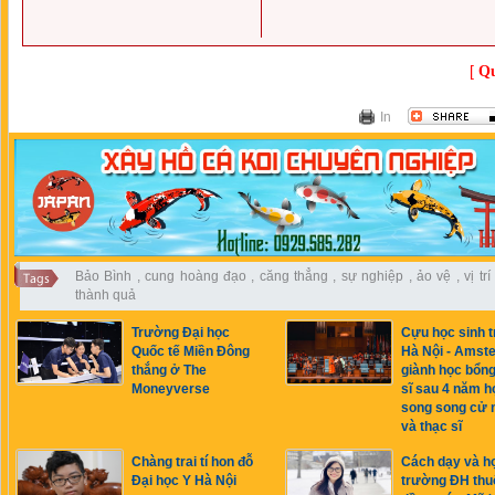
[
Qu
In
Bảo Bình
,
cung hoàng đạo
,
căng thẳng
,
sự nghiệp
,
ảo vệ
,
vị trí
thành quả
Trường Đại học
Cựu học sinh 
Quốc tế Miền Đông
Hà Nội - Amst
thắng ở The
giành học bổng
Moneyverse
sĩ sau 4 năm h
song song cử 
và thạc sĩ
Chàng trai tí hon đỗ
Cách dạy và h
Đại học Y Hà Nội
trường ĐH thu