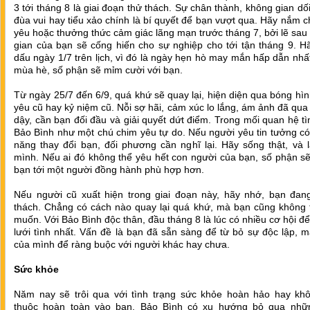
3 tới tháng 8 là giai đoạn thử thách. Sự chân thành, không gian dố
đùa vui hay tiểu xảo chính là bí quyết để bạn vượt qua. Hãy nắm c
yêu hoặc thưởng thức cảm giác lãng mạn trước tháng 7, bởi lẽ sau 
gian của bạn sẽ cống hiến cho sự nghiệp cho tới tận tháng 9. H
dấu ngày 1/7 trên lịch, vì đó là ngày hẹn hò may mắn hấp dẫn nhấ
mùa hè, số phận sẽ mỉm cười với bạn.
Từ ngày 25/7 đến 6/9, quá khứ sẽ quay lại, hiện diện qua bóng hì
yêu cũ hay kỷ niệm cũ. Nỗi sợ hãi, cảm xúc lo lắng, ám ảnh đã qua
dậy, cần bạn đối đầu và giải quyết dứt điểm. Trong mối quan hệ t
Bảo Bình như một chú chim yêu tự do. Nếu người yêu tin tưởng c
năng thay đổi bạn, đối phương cần nghĩ lại. Hãy sống thật, và 
mình. Nếu ai đó không thể yêu hết con người của bạn, số phận s
bạn tới một người đồng hành phù hợp hơn.
Nếu người cũ xuất hiện trong giai đoạn này, hãy nhớ, bạn đang
thách. Chẳng có cách nào quay lại quá khứ, mà bạn cũng không 
muốn. Với Bảo Bình độc thân, đầu tháng 8 là lúc có nhiều cơ hội để
lưới tình nhất. Vấn đề là bạn đã sẵn sàng để từ bỏ sự độc lập,
của mình để ràng buộc với người khác hay chưa.
Sức khỏe
Năm nay sẽ trôi qua với tình trạng sức khỏe hoàn hảo hay kh
thuộc hoàn toàn vào bạn. Bảo Bình có xu hướng bỏ qua nhữn