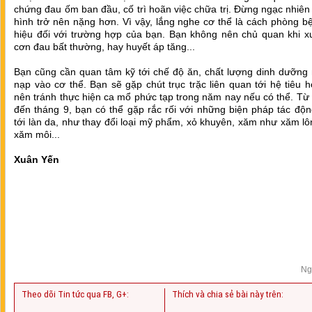
chứng đau ốm ban đầu, cố trì hoãn việc chữa trị. Đừng ngạc nhiên 
hình trở nên nặng hơn. Vì vậy, lắng nghe cơ thể là cách phòng 
hiệu đối với trường hợp của bạn. Bạn không nên chủ quan khi xu
cơn đau bất thường, hay huyết áp tăng...
Bạn cũng cần quan tâm kỹ tới chế độ ăn, chất lượng dinh dưỡng
nạp vào cơ thể. Bạn sẽ gặp chút trục trặc liên quan tới hệ tiêu 
nên tránh thực hiện ca mổ phức tạp trong năm nay nếu có thể. Từ
đến tháng 9, bạn có thể gặp rắc rối với những biện pháp tác độ
tới làn da, như thay đổi loại mỹ phẩm, xỏ khuyên, xăm như xăm l
xăm môi...
Xuân Yến
Thương hiệu vàng, thương hiệu vàng sản phẩm dịch vụ, thương hiệu vàng c
việt nam, thương hiệu vàng nông nghiệp việt nam, thương hiệu vàng thuỷ sản việt nam, t
vàng ngành y tế việt nam, thương hiệu vàng bạc đá quý việt nam, thương hiệu vàng quốc gia
thương hiệu vàng quốc tế, thương hiệu vàng hội nhập kinh tế quốc tế, thương hiệu v
thương hiệu vàng đông nam á, thương hiệu nhãn hiệu vàng việt nam, trang vàng thương hiệu
thương hiệu sao vàng đất việt, thương hiệu vàng du lịch việt nam, thương hiệu vàng sáng tạ
thương hiệu vàng xây dựng việt nam thương hiệu vàng nội thất việt nam, thương hiệu và
thương hiệu vàng du lịch dịch vụ việt nam
Ng
Theo dõi Tin tức qua FB, G+:
Thích và chia sẻ bài này trên: