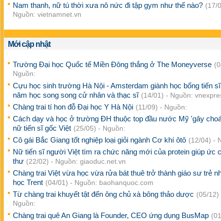
Nam thanh, nữ tú thời xưa nô nức đi tập gym như thế nào?
(17/0
Nguồn: vietnamnet.vn
Mới cập nhật
Trường Đại học Quốc tế Miền Đông thắng ở The Moneyverse
(0
Nguồn:
Cựu học sinh trường Hà Nội - Amsterdam giành học bổng tiến sĩ
năm học song song cử nhân và thạc sĩ
(14/01) - Nguồn: vnexpre
Chàng trai tí hon đỗ Đại học Y Hà Nội
(11/09) - Nguồn:
Cách dạy và học ở trường ĐH thuộc top đầu nước Mỹ 'gây choá
nữ tiến sĩ gốc Việt
(25/05) - Nguồn:
Cô gái Bắc Giang tốt nghiệp loại giỏi ngành Cơ khí ôtô
(12/04) - 
Nữ tiến sĩ người Việt tìm ra chức năng mới của protein giúp ức 
thư
(22/02) - Nguồn: giaoduc.net.vn
Chàng trai Việt vừa học vừa rửa bát thuê trở thành giáo sư trẻ n
học Trent
(04/01) - Nguồn: baohanquoc.com
Từ chàng trai khuyết tật đến ông chủ xà bông thảo dược
(05/12) 
Nguồn:
Chàng trai quê An Giang là Founder, CEO ứng dụng BusMap
(01