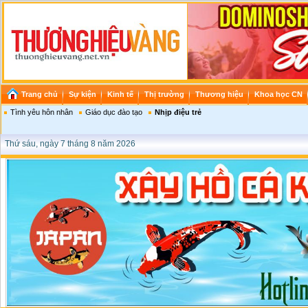
Trang chủ
Sự kiện
Kinh tế
Thị trường
Thương hiệu
Khoa học CN
Tình yêu hôn nhân
Giáo dục đào tạo
Nhịp điệu trẻ
Thứ sáu, ngày 7 tháng 8 năm 2026