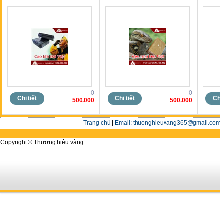
0
0
Chi tiết
Chi tiết
Chi
500.000
500.000
Trang chủ
|
Email: thuonghieuvang365@gmail.com 
Copyright © Thương hiệu vàng