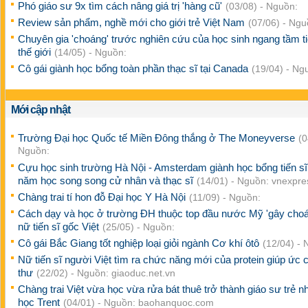
Phó giáo sư 9x tìm cách nâng giá trị 'hàng cũ'
(03/08) - Nguồn:
Review sản phẩm, nghề mới cho giới trẻ Việt Nam
(07/06) - Ngu
Chuyên gia 'choáng' trước nghiên cứu của học sinh ngang tầm ti
thế giới
(14/05) - Nguồn:
Cô gái giành học bổng toàn phần thạc sĩ tại Canada
(19/04) - Ng
Mới cập nhật
Trường Đại học Quốc tế Miền Đông thắng ở The Moneyverse
(0
Nguồn:
Cựu học sinh trường Hà Nội - Amsterdam giành học bổng tiến sĩ
năm học song song cử nhân và thạc sĩ
(14/01) - Nguồn: vnexpre
Chàng trai tí hon đỗ Đại học Y Hà Nội
(11/09) - Nguồn:
Cách dạy và học ở trường ĐH thuộc top đầu nước Mỹ 'gây choá
nữ tiến sĩ gốc Việt
(25/05) - Nguồn:
Cô gái Bắc Giang tốt nghiệp loại giỏi ngành Cơ khí ôtô
(12/04) - 
Nữ tiến sĩ người Việt tìm ra chức năng mới của protein giúp ức 
thư
(22/02) - Nguồn: giaoduc.net.vn
Chàng trai Việt vừa học vừa rửa bát thuê trở thành giáo sư trẻ n
học Trent
(04/01) - Nguồn: baohanquoc.com