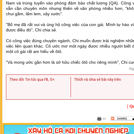
Nam và trúng tuyển vào phòng đảm bảo chất lượng (QA). Công v
vẫn cần chuyên môn nhưng thiên về văn phòng nhiều hơn, "khô
chui gầm, lấm lem, xây xước".
"Bố mẹ đã rất vui và ủng hộ công việc của con gái. Mình tự hào v
được điều đó", Chi chia sẻ.
Có công việc đúng chuyên ngành, Chi muốn được trải nghiệm nhữ
việc liên quan khác. Cô ước mơ một ngày được nhiều người biết 
một cô gái rất am hiểu về ôtô.
"Và mong ước gần hơn là sở hữu chiếc ôtô cho riêng mình", Chi cườ
Ng
Theo dõi Tin tức qua FB, G+:
Thích và chia sẻ bài này trên:
[
Qu
In