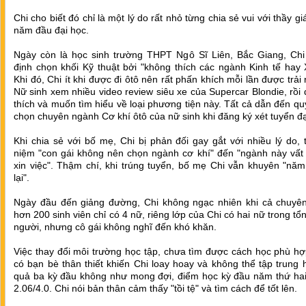
Chi cho biết đó chỉ là một lý do rất nhỏ từng chia sẻ vui với thầy gi
năm đầu đại học.
Ngày còn là học sinh trường THPT Ngô Sĩ Liên, Bắc Giang, Chi
định chọn khối Kỹ thuật bởi "không thích các ngành Kinh tế hay 
Khi đó, Chi ít khi được đi ôtô nên rất phấn khích mỗi lần được trải
Nữ sinh xem nhiều video review siêu xe của Supercar Blondie, rồi
thích và muốn tìm hiểu về loại phương tiện này. Tất cả dẫn đến qu
chọn chuyên ngành Cơ khí ôtô của nữ sinh khi đăng ký xét tuyển đạ
Khi chia sẻ với bố mẹ, Chi bị phản đối gay gắt với nhiều lý do,
niệm "con gái không nên chọn ngành cơ khí" đến "ngành này vất 
xin việc". Thậm chí, khi trúng tuyển, bố mẹ Chi vẫn khuyên "năm
lại".
Ngày đầu đến giảng đường, Chi không ngạc nhiên khi cả chuyê
hơn 200 sinh viên chỉ có 4 nữ, riêng lớp của Chi có hai nữ trong tổ
người, nhưng cô gái không nghĩ đến khó khăn.
Việc thay đổi môi trường học tập, chưa tìm được cách học phù h
có bạn bè thân thiết khiến Chi loay hoay và không thể tập trung 
quả ba kỳ đầu không như mong đợi, điểm học kỳ đầu năm thứ hai 
2.06/4.0. Chi nói bản thân cảm thấy "tồi tệ" và tìm cách để tốt lên.