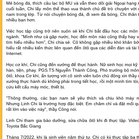
Mê bóng đá, thích câu lạc bộ MU và vẫn theo dõi giải Ngoại hạng
cuối tuần, Chi lấy môn thể thao vua thành chủ đề trò chuyện với
nam trong lớp. Từ nói chuyện bóng đá, đi xem đá bóng, Chi thân t
nhiều bạn hơn.
Việc học tập cũng trở nên suôn sẻ khi Chi bắt đầu học các môn
ngành. "Mình như cá gặp nước, học đến môn nào cũng thấy hay 
tìm hiểu nhiều hơn", Chi chia sẻ. Cô không gặp nhiều khó khăn bở
hiểu rất nhiều kiến thức liên quan đến ôtô qua các diễn đàn và tài l
Internet.
Học cơ khí, Chi cũng đến xưởng để thực hành. Nữ sinh học mọi kỹ
hàn, tiện, phay. PGS.TS Nguyễn Thành Công, Phó trưởng bộ môn
ôtô, khoa Cơ khí, ấn tượng với cô sinh viên luôn chủ động xin thầy
xưởng thực hành dù không phải trong tiết học, rồi một mình tìm tòi
cứu kết cấu máy móc, thiết bị.
"Thông thường, các bạn nam sẽ yêu thích và chịu khó mày 
Nhưng Linh Chi là trường hợp đặc biệt. Em chăm chỉ và đặt mối 
rất lớn vào việc này", thầy Công nói.
Linh Chi tham gia bảo dưỡng, sửa chữa ôtô khi đi thực tập. Video
Toyota Bắc Giang
Tháng 7/2022, khi là sinh viên năm thứ tư, Chi có kỳ thực tập ba t