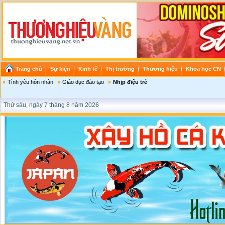
Trang chủ
Sự kiện
Kinh tế
Thị trường
Thương hiệu
Khoa học CN
Tình yêu hôn nhân
Giáo dục đào tạo
Nhịp điệu trẻ
Thứ sáu, ngày 7 tháng 8 năm 2026