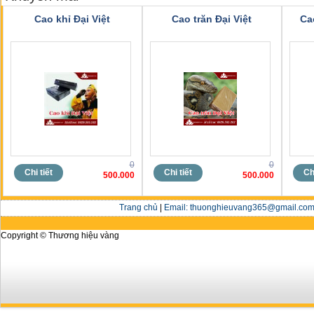
Cao khỉ Đại Việt
Cao trăn Đại Việt
Ca
0
0
Chi tiết
Chi tiết
Chi
500.000
500.000
Trang chủ
|
Email: thuonghieuvang365@gmail.com 
Copyright © Thương hiệu vàng