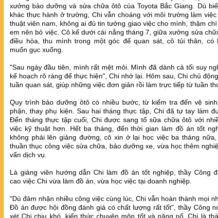
xưởng bảo dưỡng và sửa chữa ôtô của Toyota Bắc Giang. Dù biết
khác thực hành ở trường, Chi vẫn choáng với môi trường làm việc
thuật viên nam, không ai đủ tin tưởng giao việc cho mình, thậm ch
em nên bỏ việc. Cô kể dưới cái nắng tháng 7, giữa xưởng sửa ch
điều hòa, thu mình trong một góc để quan sát, cô tủi thân, có 
muốn gục xuống.
"Sau ngày đầu tiên, mình rất mệt mỏi. Mình đã dành cả tối suy ng
kế hoạch rõ ràng để thực hiện", Chi nhớ lại. Hôm sau, Chi chủ động
tuần quan sát, giúp những việc đơn giản rồi làm trực tiếp từ tuần th
Quy trình bảo dưỡng ôtô có nhiều bước, từ kiểm tra đến vệ sinh
phận, thay phụ kiện. Sau hai tháng thực tập, Chi đã tự tay làm đ
Đến tháng thực tập cuối, Chi được sang tổ sữa chữa ôtô với nhi
việc kỹ thuật hơn. Hết ba tháng, đến thời gian làm đồ án tốt ng
không phải lên giảng đường, cô xin ở lại học việc ba tháng nữa
thuần thục công việc sửa chữa, bảo dưỡng xe, vừa học thêm nghi
vấn dịch vụ.
Là giảng viên hướng dẫn Chi làm đồ án tốt nghiệp, thầy Công đ
cao việc Chi vừa làm đồ án, vừa học việc tại doanh nghiệp.
"Dù đảm nhận nhiều công việc cùng lúc, Chi vẫn hoàn thành mọi n
Đồ án được hội đồng đánh giá có chất lượng rất tốt", thầy Công n
xét Chi chịu khó, kiến thức chuyên môn tốt và năng nổ. Chi là th