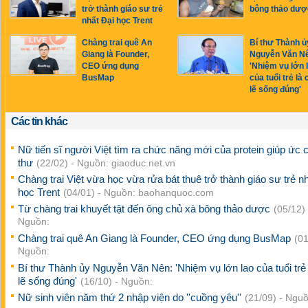
trở thành giáo sư trẻ
bông thảo dượ
nhất Đại học Trent
Chàng trai quê An
Bí thư Thành ủ
Giang là Founder,
Nguyễn Văn N
CEO ứng dụng
'Nhiệm vụ lớn 
BusMap
của tuổi trẻ là
lẽ sống đúng'
Các tin khác
Nữ tiến sĩ người Việt tìm ra chức năng mới của protein giúp ức 
thư
(22/02) - Nguồn: giaoduc.net.vn
Chàng trai Việt vừa học vừa rửa bát thuê trở thành giáo sư trẻ n
học Trent
(04/01) - Nguồn: baohanquoc.com
Từ chàng trai khuyết tật đến ông chủ xà bông thảo dược
(05/12) 
Nguồn:
Chàng trai quê An Giang là Founder, CEO ứng dụng BusMap
(01
Nguồn:
Bí thư Thành ủy Nguyễn Văn Nên: 'Nhiệm vụ lớn lao của tuổi trẻ
lẽ sống đúng'
(16/10) - Nguồn:
Nữ sinh viên năm thứ 2 nhập viện do ''cuồng yêu''
(21/09) - Nguồ