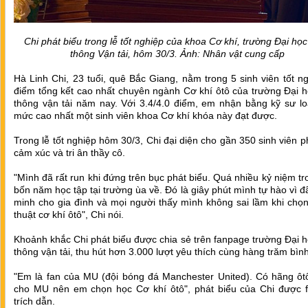
Chi phát biểu trong lễ tốt nghiệp của khoa Cơ khí, trường Đại họ
thông Vận tải, hôm 30/3. Ảnh: Nhân vật cung cấp
Hà Linh Chi, 23 tuổi, quê Bắc Giang, nằm trong 5 sinh viên tốt n
điểm tổng kết cao nhất chuyên ngành Cơ khí ôtô của trường Đại 
thông vận tải năm nay. Với 3.4/4.0 điểm, em nhận bằng kỹ sư loạ
mức cao nhất một sinh viên khoa Cơ khí khóa này đạt được.
Trong lễ tốt nghiệp hôm 30/3, Chi đại diện cho gần 350 sinh viên p
cảm xúc và tri ân thầy cô.
"Mình đã rất run khi đứng trên bục phát biểu. Quá nhiều kỷ niệm t
bốn năm học tập tại trường ùa về. Đó là giây phút mình tự hào vì 
minh cho gia đình và mọi người thấy mình không sai lầm khi chọ
thuật cơ khí ôtô", Chi nói.
Khoảnh khắc Chi phát biểu được chia sẻ trên fanpage trường Đại 
thông vận tải, thu hút hơn 3.000 lượt yêu thích cùng hàng trăm bình
"Em là fan của MU (đội bóng đá Manchester United). Có hãng ôtô
cho MU nên em chọn học Cơ khí ôtô", phát biểu của Chi được 
trích dẫn.