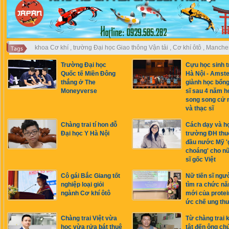
khoa Cơ khí
,
trường Đại học Giao thông Vận tải
,
Cơ khí ôtô
,
Manches
Trường Đại học
Cựu học sinh 
Quốc tế Miền Đông
Hà Nội - Amst
thắng ở The
giành học bổng
Moneyverse
sĩ sau 4 năm h
song song cử 
và thạc sĩ
Chàng trai tí hon đỗ
Cách dạy và h
Đại học Y Hà Nội
trường ĐH thu
đầu nước Mỹ '
choáng' cho nữ
sĩ gốc Việt
Cô gái Bắc Giang tốt
Nữ tiến sĩ ngườ
nghiệp loại giỏi
tìm ra chức nă
ngành Cơ khí ôtô
mới của protei
ức chế ung th
Chàng trai Việt vừa
Từ chàng trai 
học vừa rửa bát thuê
tật đến ông ch