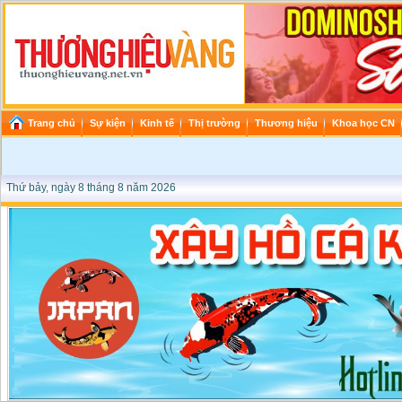
Trang chủ
Sự kiện
Kinh tế
Thị trường
Thương hiệu
Khoa học CN
Thứ bảy, ngày 8 tháng 8 năm 2026