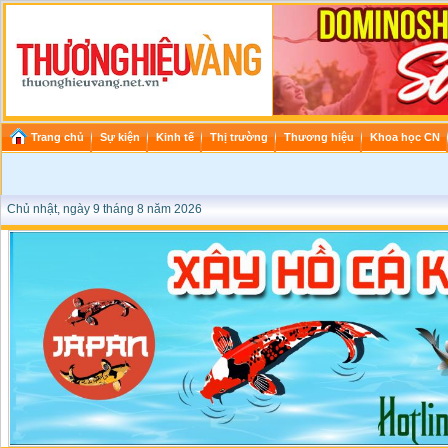
Trang chủ
Sự kiện
Kinh tế
Thị trường
Thương hiệu
Khoa học CN
Chủ nhật, ngày 9 tháng 8 năm 2026