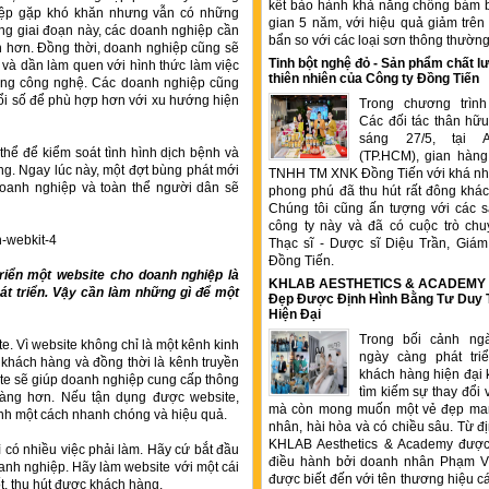
kết bảo hành khả năng chống bám b
iệp gặp khó khăn nhưng vẫn có những
gian 5 năm, với hiệu quả giảm trê
ong giai đoạn này, các doanh nghiệp cần
bẩn so với các loại sơn thông thườn
nh hơn. Đồng thời, doanh nghiệp cũng sẽ
Tinh bột nghệ đỏ - Sản phẩm chất
í và dần làm quen với hình thức làm việc
thiên nhiên của Công ty Đồng Tiến
dụng công nghệ. Các doanh nghiệp cũng
ổi số để phù hợp hơn với xu hướng hiện
Trong chương trìn
Các đối tác thân hữu
sáng 27/5, tại 
thể để kiểm soát tình hình dịch bệnh và
(TP.HCM), gian hàng
ng. Ngay lúc này, một đợt bùng phát mới
TNHH TM XNK Đồng Tiến với khá nhi
 doanh nghiệp và toàn thể người dân sẽ
phong phú đã thu hút rất đông kha
Chúng tôi cũng ấn tượng với các 
công ty này và đã có cuộc trò chu
Thạc sĩ - Dược sĩ Diệu Trần, Gia
Đồng Tiến.
triển một website cho doanh nghiệp là
KHLAB AESTHETICS & ACADEMY –
át triển. Vậy cần làm những gì để một
Đẹp Được Định Hình Bằng Tư Duy
Hiện Đại
Trong bối cảnh ng
e. Vì website không chỉ là một kênh kinh
ngày càng phát tr
, khách hàng và đồng thời là kênh truyền
khách hàng hiện đại 
te sẽ giúp doanh nghiệp cung cấp thông
tìm kiếm sự thay đổi 
hàng hơn. Nếu tận dụng được website,
mà còn mong muốn một vẻ đẹp ma
nh một cách nhanh chóng và hiệu quả.
nhân, hài hòa và có chiều sâu. Từ đ
KHLAB Aesthetics & Academy được
 có nhiều việc phải làm. Hãy cứ bắt đầu
điều hành bởi doanh nhân Phạm V
oanh nghiệp. Hãy làm website với một cái
được biết đến với tên thương hiệu c
t, thu hút được khách hàng.