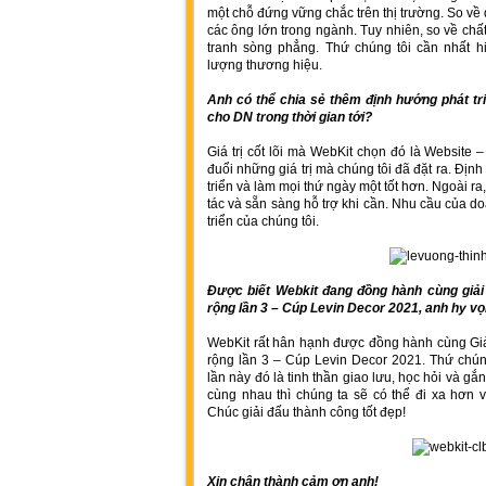
một chỗ đứng vững chắc trên thị trường. So về 
các ông lớn trong ngành. Tuy nhiên, so về chất 
tranh sòng phẳng. Thứ chúng tôi cần nhất hi
lượng thương hiệu.
Anh có thể chia sẻ thêm định hướng phát tr
cho DN trong thời gian tới?
Giá trị cốt lõi mà WebKit chọn đó là Website 
đuổi những giá trị mà chúng tôi đã đặt ra. Đị
triển và làm mọi thứ ngày một tốt hơn. Ngoài r
tác và sẵn sàng hỗ trợ khi cần. Nhu cầu của d
triển của chúng tôi.
Được biết Webkit đang đồng hành cùng gi
rộng lần 3 – Cúp Levin Decor 2021, anh hy vọ
WebKit rất hân hạnh được đồng hành cùng G
rộng lần 3 – Cúp Levin Decor 2021. Thứ chún
lần này đó là tinh thần giao lưu, học hỏi và g
cùng nhau thì chúng ta sẽ có thể đi xa hơn
Chúc giải đấu thành công tốt đẹp!
Xin chân thành cảm ơn anh!