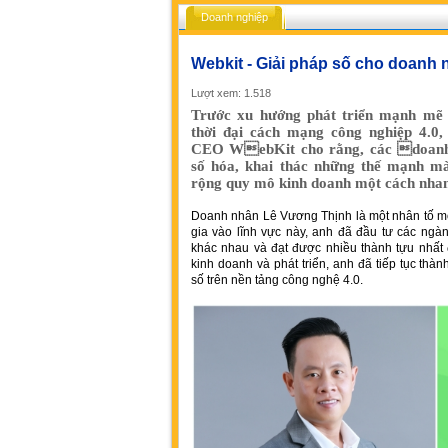
Doanh nghiệp
Webkit - Giải pháp số cho doanh n
Lượt xem: 1.518
Trước xu hướng phát triển mạnh mẽ 
thời đại cách mạng công nghiệp 4.0
CEO WebKit cho rằng, các doanh n
số hóa, khai thác những thế mạnh mà
rộng quy mô kinh doanh một cách nhan
Doanh nhân Lê Vương Thịnh là một nhân tố mớ
gia vào lĩnh vực này, anh đã đầu tư các ngà
khác nhau và đạt được nhiều thành tựu nhất
kinh doanh và phát triển, anh đã tiếp tục thà
số trên nền tảng công nghệ 4.0.