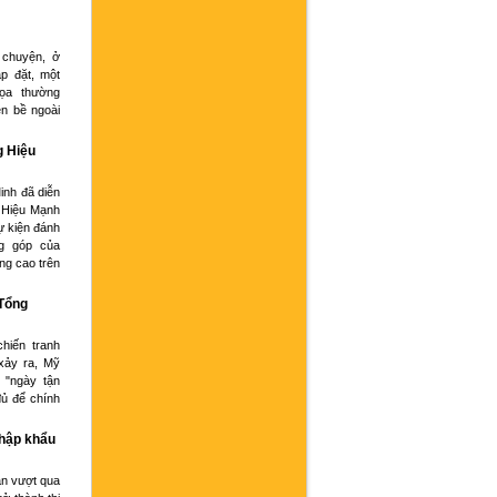
 chuyện, ở
p đặt, một
họa thường
ện bề ngoài
g Hiệu
inh đã diễn
 Hiệu Mạnh
ự kiện đánh
g góp của
ng cao trên
 Tổng
hiến tranh
xảy ra, Mỹ
 "ngày tận
đủ để chính
nhập khẩu
an vượt qua