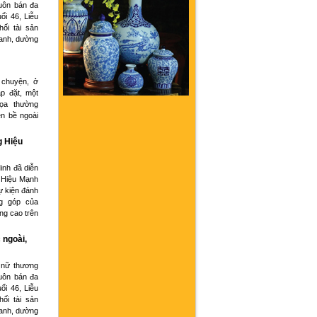
buôn bán đa
ổi 46, Liễu
hối tài sản
oanh, dường
 chuyện, ở
p đặt, một
họa thường
ện bề ngoài
g Hiệu
inh đã diễn
 Hiệu Mạnh
ự kiện đánh
g góp của
ng cao trên
 ngoài,
 nữ thương
buôn bán đa
ổi 46, Liễu
hối tài sản
oanh, dường