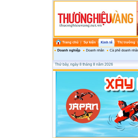
Trang chủ
Sự kiện
Kinh tế
Thị trường
Doanh nghiệp
Doanh nhân
Cà phê doanh nhâ
Thứ bảy, ngày 8 tháng 8 năm 2026