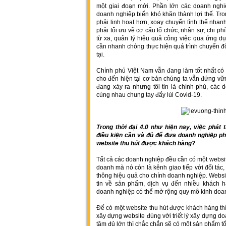
một giai đoạn mới. Phần lớn các doanh ngh
doanh nghiệp biến khó khăn thành lợi thế. Tr
phải linh hoạt hơn, xoay chuyển tình thế nha
phải tối ưu về cơ cấu tổ chức, nhân sự, chi ph
từ xa, quản lý hiệu quả công việc qua ứng 
cần nhanh chóng thực hiện quá trình chuyển đ
tại.
Chính phủ Việt Nam vẫn đang làm tốt nhất có 
cho đến hiện tại cơ bản chúng ta vẫn đứng vữ
đang xảy ra nhưng tôi tin là chính phủ, các
cùng nhau chung tay đẩy lùi Covid-19.
Trong thời đại 4.0 như hiện nay, việc phát 
điều kiện cần và đủ để đưa doanh nghiệp ph
website thu hút được khách hàng?
Tất cả các doanh nghiệp đều cần có một websit
doanh mà nó còn là kênh giao tiếp với đối tác
thông hiệu quả cho chính doanh nghiệp. Websi
tin về sản phẩm, dịch vụ đến nhiều khách 
doanh nghiệp có thể mở rộng quy mô kinh doa
Để có một website thu hút được khách hàng thì
xây dựng website đúng với triết lý xây dựng d
tâm đủ lớn thì chắc chắn sẽ có một sản phẩm tố