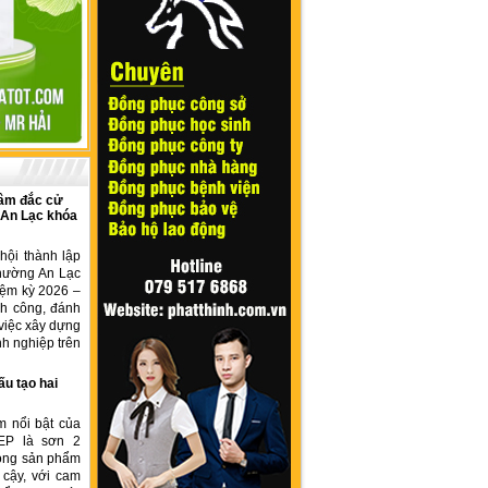
âm đắc cử
 An Lạc khóa
hội thành lập
hường An Lạc
iệm kỳ 2026 –
nh công, đánh
việc xây dựng
h nghiệp trên
ấu tạo hai
m nổi bật của
EP là sơn 2
dòng sản phẩm
 cậy, với cam