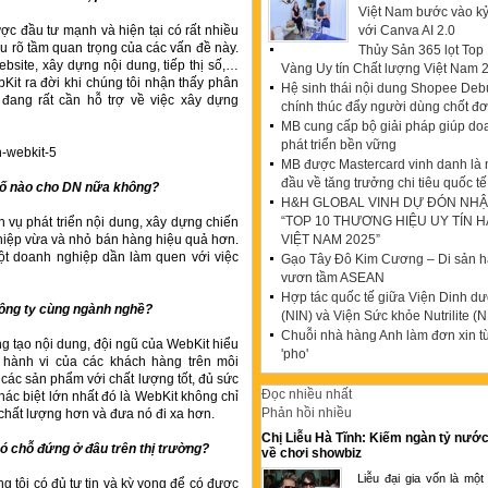
Việt Nam bước vào k
c đầu tư mạnh và hiện tại có rất nhiều
với Canva AI 2.0
 rõ tầm quan trọng của các vấn đề này.
Thủy Sản 365 lọt To
website, xây dựng nội dung, tiếp thị số,…
Vàng Uy tín Chất lượng Việt Nam 
ebKit ra đời khi chúng tôi nhận thấy phân
Hệ sinh thái nội dung Shopee Debu
ang rất cần hỗ trợ về việc xây dựng
chính thúc đẩy người dùng chốt đ
MB cung cấp bộ giải pháp giúp do
phát triển bền vững
MB được Mastercard vinh danh là
đầu về tăng trưởng chi tiêu quốc tế
 số nào cho DN nữa không?
H&H GLOBAL VINH DỰ ĐÓN NHẬ
“TOP 10 THƯƠNG HIỆU UY TÍN 
h vụ phát triển nội dung, xây dựng chiến
ghiệp vừa và nhỏ bán hàng hiệu quả hơn.
VIỆT NAM 2025”
ột doanh nghiệp dần làm quen với việc
Gạo Tây Đô Kim Cương – Di sản hạ
vươn tầm ASEAN
Hợp tác quốc tế giữa Viện Dinh d
công ty cùng ngành nghề?
(NIN) và Viện Sức khỏe Nutrilite (N
Chuỗi nhà hàng Anh làm đơn xin t
g tạo nội dung, đội ngũ của WebKit hiểu
'pho'
hành vi của các khách hàng trên môi
a các sản phẩm với chất lượng tốt, đủ sức
Đọc nhiều nhất
hác biệt lớn nhất đó là WebKit không chỉ
Phản hồi nhiều
 chất lượng hơn và đưa nó đi xa hơn.
Chị Liễu Hà Tĩnh: Kiếm ngàn tỷ nước
ó chỗ đứng ở đâu trên thị trường?
về chơi showbiz
Liễu đại gia vốn là một
ng tôi có đủ tự tin và kỳ vọng để có được