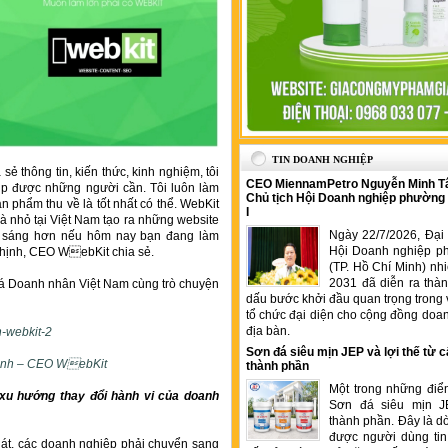
TIN DOANH NGHIỆP
sẻ thông tin, kiến thức, kinh nghiệm, tôi
CEO MiennamPetro Nguyễn Minh T
úp được những người cần. Tôi luôn làm
Chủ tịch Hội Doanh nghiệp phường
ản phẩm thu về là tốt nhất có thể. WebKit
I
à nhỏ tại Việt Nam tạo ra những website
Ngày 22/7/2026, Đại 
ơi sáng hơn nếu hôm nay bạn đang làm
Hội Doanh nghiệp p
Thịnh, CEO WebKit chia sẻ.
(TP. Hồ Chí Minh) nh
2031 đã diễn ra thà
á Doanh nhân Việt Nam cùng trò chuyện
dấu bước khởi đầu quan trọng trong 
tổ chức đại diện cho cộng đồng doan
địa bàn.
Sơn đá siêu mịn JEP và lợi thế từ c
ịnh – CEO WebKit
thành phần
Một trong những điể
xu hướng thay đổi hành vi của doanh
Sơn đá siêu mịn J
thành phần. Đây là 
được người dùng tin
hát, các doanh nghiệp phải chuyển sang