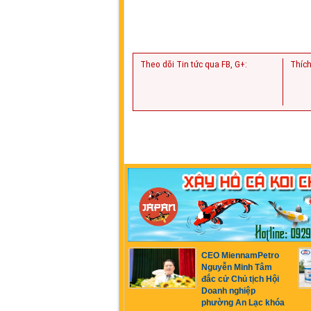
Theo dõi Tin tức qua FB, G+:
Thích
CEO MiennamPetro
Nguyễn Minh Tâm
đắc cử Chủ tịch Hội
Doanh nghiệp
phường An Lạc khóa