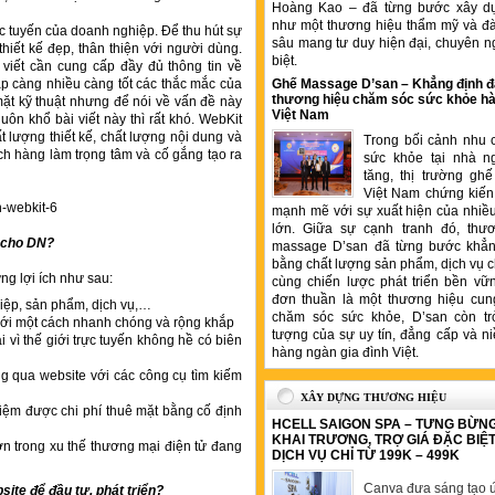
Hoàng Kao – đã từng bước xây d
như một thương hiệu thẩm mỹ và đ
c tuyến của doanh nghiệp. Để thu hút sự
sâu mang tư duy hiện đại, chuyên n
hiết kế đẹp, thân thiện với người dùng.
biệt.
 viết cần cung cấp đầy đủ thông tin về
áp càng nhiều càng tốt các thắc mắc của
Ghế Massage D’san – Khẳng định đ
thương hiệu chăm sóc sức khỏe hà
mặt kỹ thuật nhưng để nói về vấn đề này
Việt Nam
huôn khổ bài viết này thì rất khó. WebKit
ất lượng thiết kế, chất lượng nội dung và
Trong bối cảnh nhu 
ch hàng làm trọng tâm và cố gắng tạo ra
sức khỏe tại nhà n
tăng, thị trường gh
Việt Nam chứng kiến 
mạnh mẽ với sự xuất hiện của nhiề
lớn. Giữa sự cạnh tranh đó, thư
ì cho DN?
massage D’san đã từng bước khẳng
bằng chất lượng sản phẩm, dịch vụ 
g lợi ích như sau:
cùng chiến lược phát triển bền vữ
đơn thuần là một thương hiệu cung
iệp, sản phẩm, dịch vụ,…
chăm sóc sức khỏe, D’san còn tr
 mới một cách nhanh chóng và rộng khắp
tượng của sự uy tín, đẳng cấp và ni
 vì thế giới trực tuyến không hề có biên
hàng ngàn gia đình Việt.
g qua website với các công cụ tìm kiếm
XÂY DỰNG THƯƠNG HIỆU
 kiệm được chi phí thuê mặt bằng cố định
HCELL SAIGON SPA – TƯNG BỪN
KHAI TRƯƠNG, TRỢ GIÁ ĐẶC BIỆ
n trong xu thế thương mại điện tử đang
DỊCH VỤ CHỈ TỪ 199K – 499K
Canva đưa sáng tạo ứ
bsite để đầu tư, phát triển?