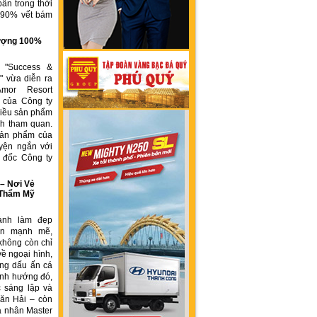
ẩn trong thời
n 90% vết bám
g
 lượng 100%
h "Success &
" vừa diễn ra
Amor Resort
 của Công ty
ều sản phẩm
́ch tham quan.
sản phẩm của
yện ngắn với
́m đốc Công ty
 Nơi Vẻ
 Thẩm Mỹ
ành làm đẹp
iển mạnh mẽ,
không còn chỉ
về ngoại hình,
ng dấu ấn cá
ịnh hướng đó,
 sáng lập và
ăn Hải – còn
á nhân Master