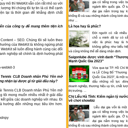
gia có tiếng trong việc 
quy mô thì WebKit vẫn còn rất nhỏ so với
ngành liên quốc gia. Ở tu
lượng thì chúng tôi tự tin là có thể cạnh
đại gia nắm trong tay k
ện tại là thời gian để khẳng định chất
khổng lồ và sau những thành công kinh d
như ...
iển của công ty để mang thêm tiện ích
Là họa hay là phúc?
Đời người có rất nhiều
chỗ u minh đã tự có sắ
– Content – SEO. Chúng tôi sẽ luôn theo
việc là phúc hay là 
nh hướng của WebKit là không ngừng phát
không giống như biểu hi
a, WebKit sẽ luôn đồng hành cùng các đối
và cũng không thể dễ dàng nhận định.
oanh nghiệp sẽ chính là định hướng phát
Saigonlube được vinh danh “Thươn
Mạnh Quốc Gia 2023”
Vừa qua tại TP. Hồ Chí M
ra Lễ Công Bố “Thương
ải Tennis CLB Doanh nhân Phú Yên mở
Quốc Gia 2023”, là một s
ng nhận lại được gì từ giải đấu này?
dấu những nỗ lực đón
doanh nghiệp, thương hiệu uy tín, chất lượ
iải Tennis CLB Doanh nhân Phú Yên mở
thị trường. ...
g tôi mong muốn nhiều nhất ở giải đấu
Chị Liễu Hà Tĩnh: Kiếm ngàn tỷ nước
ắn kết giữa các doanh nghiệp với nhau. Đi
về chơi showbiz
 và hướng đến những mục tiêu lớn hơn.
Liễu đại gia vốn là một
gia có tiếng trong việc 
ngành liên quốc gia. Ở tu
đại gia nắm trong tay k
khổng lồ và sau những thành công kinh d