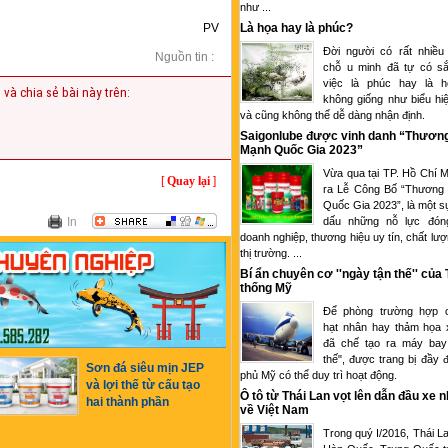
như ...
PV
Là họa hay là phúc?
Đời người có rất nhiều
Nguồn tin :
chỗ u minh đã tự có sắ
việc là phúc hay là 
 và chia sẻ bài này trên:
không giống như biểu hi
và cũng không thể dễ dàng nhận định.
Saigonlube được vinh danh “Thươn
Mạnh Quốc Gia 2023”
Vừa qua tại TP. Hồ Chí M
[
Quay lại
]
ra Lễ Công Bố “Thương
Quốc Gia 2023”, là một s
In
dấu những nỗ lực đón
doanh nghiệp, thương hiệu uy tín, chất lượ
thị trường. ...
Bí ẩn chuyên cơ ''ngày tận thế'' của
thống Mỹ
Để phòng trường hợp c
hạt nhân hay thảm họa 
đã chế tạo ra máy bay
thế", được trang bị đầy 
Sơn đá siêu mịn JEP
phủ Mỹ có thể duy trì hoạt động.
và lợi thế từ cấu tạo
Ô tô từ Thái Lan vọt lên dẫn đầu xe 
hai thành phần
về Việt Nam
Trong quý I/2016, Thái L