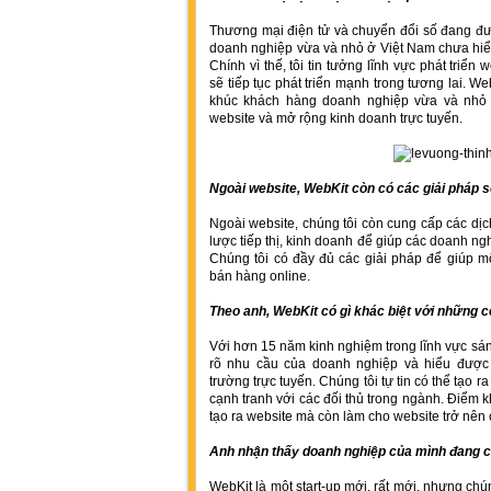
Thương mại điện tử và chuyển đổi số đang đượ
doanh nghiệp vừa và nhỏ ở Việt Nam chưa hiểu
Chính vì thế, tôi tin tưởng lĩnh vực phát triển 
sẽ tiếp tục phát triển mạnh trong tương lai. W
khúc khách hàng doanh nghiệp vừa và nhỏ đ
website và mở rộng kinh doanh trực tuyến.
Ngoài website, WebKit còn có các giải pháp
Ngoài website, chúng tôi còn cung cấp các dịc
lược tiếp thị, kinh doanh để giúp các doanh n
Chúng tôi có đầy đủ các giải pháp để giúp m
bán hàng online.
Theo anh, WebKit có gì khác biệt với những 
Với hơn 15 năm kinh nghiệm trong lĩnh vực sán
rõ nhu cầu của doanh nghiệp và hiểu được 
trường trực tuyến. Chúng tôi tự tin có thể tạo r
cạnh tranh với các đối thủ trong ngành. Điểm k
tạo ra website mà còn làm cho website trở nên
Anh nhận thấy doanh nghiệp của mình đang c
WebKit là một start-up mới, rất mới, nhưng chú