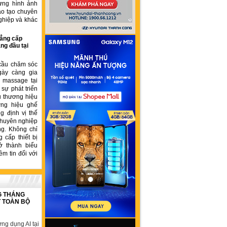
ựng hình ảnh
ào tạo chuyên
ghiệp và khác
ẳng cấp
ng đầu tại
cầu chăm sóc
gày càng gia
ế massage tại
sự phát triển
u thương hiệu
ơng hiệu ghế
 định vị thế
chuyên nghiệp
ng. Không chỉ
 cấp thiết bị
ở thành biểu
ềm tin đối với
G THÁNG
T TOÀN BỘ
ng dụng AI tại