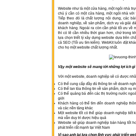
Website như là một cửa hàng, một ngôi nhà trự
chú ý cần có một cửa hàng, một ngôi nhà với t
Tiếp theo đó là chất lượng nội dung, các bài
doanh nghiệp, về sản phẩm, dịch vụ và giải đ
khách hàng. Ngoài ra còn cần phải tối ưu về 
thì có lẽ cần nhiều thời gian hơn, chứ trong k
lựa chọn triết lý xây dựng website dựa trên ch
cả SEO (Tối ưu tìm kiếm). WebKit luôn đặt khá
cho họ một website chất lượng nhất.
Vậy một website sẽ mang tới những lợi ích g
Với một website, doanh nghiệp sẽ có được nhữn
Có thể cung cấp đầy đủ thông tin về doanh ngh
Có thể lan tỏa thông tin về sản phẩm, dịch vụ
Có thể quảng bá đến các thị trường nước ngoài
giới
Khách hàng có thể tìm đến doanh nghiệp thôn
và các nền tảng khác
Một website tốt có thể giúp doanh nghiệp tiết
mà vẫn duy trì được hiệu quả
Website sẽ giúp doanh nghiệp bán hàng tốt hơ
phát triển rất mạnh tại Việt Nam
Vì sao anh lại lựa chọn lĩnh vực phát triển we