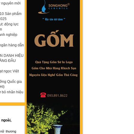
ỷ nguyên mới
p 10 Sản phẩm
2025
t: động lực
ơn
anh nghiệp
 ngân hàng dẫn
N DANH HIỆU
HÀNG ĐẦU
t ngọc Việt
ưỡng Quốc gia
HI)
ừ bỏ nhãn hiệu
 ngoài,
 nữ thương