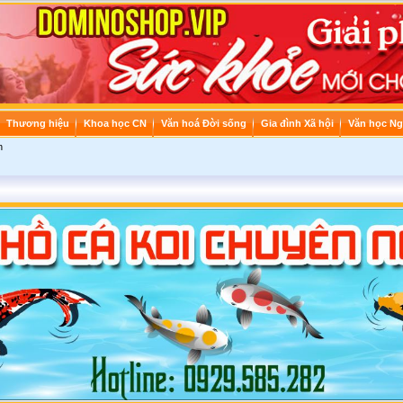
Thương hiệu
Khoa học CN
Văn hoá Đời sống
Gia đình Xã hội
Văn học Ng
n