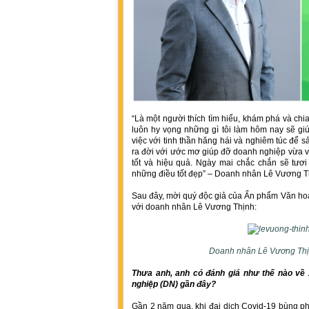
“Là một người thích tìm hiểu, khám phá và chia 
luôn hy vọng những gì tôi làm hôm nay sẽ gi
việc với tinh thần hăng hái và nghiêm túc để s
ra đời với ước mơ giúp đỡ doanh nghiệp vừa v
tốt và hiệu quả. Ngày mai chắc chắn sẽ tư
những điều tốt đẹp” – Doanh nhân Lê Vương 
Sau đây, mời quý độc giả của Ấn phẩm Văn ho
với doanh nhân Lê Vương Thịnh:
Doanh nhân Lê Vương Th
Thưa anh, anh có đánh giá như thế nào về 
nghiệp (DN) gần đây?
Gần 2 năm qua, khi đại dịch Covid-19 bùng p