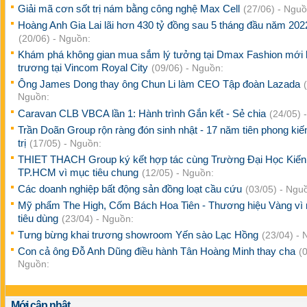
Giải mã cơn sốt trị nám bằng công nghệ Max Cell
(27/06) - Nguồ
Hoàng Anh Gia Lai lãi hơn 430 tỷ đồng sau 5 tháng đầu năm 202
(20/06) - Nguồn:
Khám phá không gian mua sắm lý tưởng tại Dmax Fashion mới 
trương tại Vincom Royal City
(09/06) - Nguồn:
Ông James Dong thay ông Chun Li làm CEO Tập đoàn Lazada
Nguồn:
Caravan CLB VBCA lần 1: Hành trình Gắn kết - Sẻ chia
(24/05) 
Trần Doãn Group rộn ràng đón sinh nhật - 17 năm tiên phong kiến
trị
(17/05) - Nguồn:
THIET THACH Group ký kết hợp tác cùng Trường Đại Học Kiến
TP.HCM vì mục tiêu chung
(12/05) - Nguồn:
Các doanh nghiệp bất động sản đồng loạt cầu cứu
(03/05) - Ngu
Mỹ phẩm The High, Cốm Bách Hoa Tiên - Thương hiệu Vàng vì
tiêu dùng
(23/04) - Nguồn:
Tưng bừng khai trương showroom Yến sào Lạc Hồng
(23/04) - 
Con cả ông Đỗ Anh Dũng điều hành Tân Hoàng Minh thay cha
(
Nguồn:
Mới cập nhật