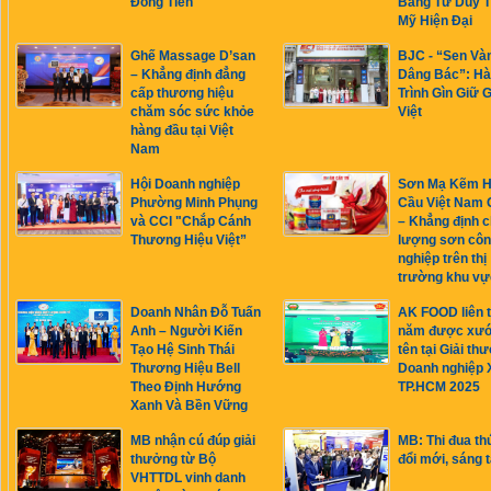
Đồng Tiến
Bằng Tư Duy 
Mỹ Hiện Đại
Ghế Massage D’san
BJC - “Sen Và
– Khẳng định đẳng
Dâng Bác”: H
cấp thương hiệu
Trình Gìn Giữ G
chăm sóc sức khỏe
Việt
hàng đầu tại Việt
Nam
Hội Doanh nghiệp
Sơn Mạ Kẽm 
Phường Minh Phụng
Cầu Việt Nam 
và CCI "Chắp Cánh
– Khẳng định c
Thương Hiệu Việt”
lượng sơn cô
nghiệp trên thị
trường khu vự
Doanh Nhân Đỗ Tuấn
AK FOOD liên t
Anh – Người Kiến
năm được xư
Tạo Hệ Sinh Thái
tên tại Giải th
Thương Hiệu Bell
Doanh nghiệp 
Theo Định Hướng
TP.HCM 2025
Xanh Và Bền Vững
MB nhận cú đúp giải
MB: Thi đua th
thưởng từ Bộ
đổi mới, sáng 
VHTTDL vinh danh