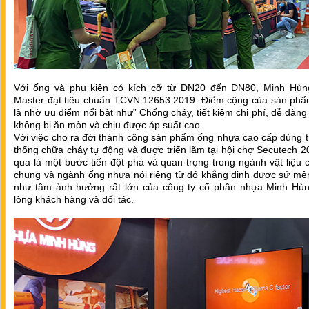
Với ống và phụ kiện có kích cỡ từ DN20 đến DN80, Minh Hùn
Master đạt tiêu chuẩn TCVN 12653:2019. Điểm cộng của sản phẩ
là nhờ ưu điểm nổi bật như” Chống cháy, tiết kiệm chi phí, dễ dàng 
không bị ăn mòn và chịu được áp suất cao.
Với việc cho ra đời thành công sản phẩm ống nhựa cao cấp dùng 
thống chữa cháy tự động và được triển lãm tại hội chợ Secutech 
qua là một bước tiến đột phá và quan trọng trong ngành vật liệu 
chung và ngành ống nhựa nói riêng từ đó khẳng định được sứ mệ
như tầm ảnh hưởng rất lớn của công ty cổ phần nhựa Minh Hùn
lòng khách hàng và đối tác.