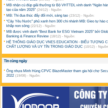
MB nhận cú đúp giải thưởng từ Bộ VHTTDL vinh danh “Ngân hà
tạo của năm 2025”
(24/12) - Nguồn:
MB: Thi đua thúc đẩy đổi mới, sáng tạo
(23/12) - Nguồn:
“Cây Yêu Nước” phủ xanh hơn 300 chi nhánh MB: Gieo tự hào 
khắp non sông
(22/12) - Nguồn:
MB được vinh danh “Best Bank for ESG Vietnam 2025” bởi Glob
Banking & Finance Review
(18/12) - Nguồn:
HỆ THỐNG GIÁO DỤC VNES EDUCATION - BIỂU TƯỢNG 
CHẤT LƯỢNG VÀ UY TÍN TRONG GIÁO DỤC
(10/12) - Nguồn
Tin cùng ngày
Ông nhựa Minh Hùng CPVC BlazeMaster tham gia hội chợ Sec
2022
(19/08) - Nguồn: