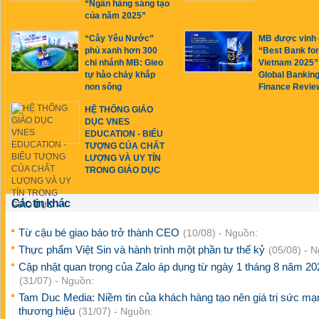
“Ngân hàng sáng tạo
của năm 2025”
“Cây Yêu Nước”
MB được vinh
phủ xanh hơn 300
“Best Bank fo
chi nhánh MB: Gieo
Vietnam 2025”
tự hào chảy khắp
Global Bankin
non sông
Finance Revie
HỆ THỐNG GIÁO
DỤC VNES
EDUCATION - BIỂU
TƯỢNG CỦA CHẤT
LƯỢNG VÀ UY TÍN
TRONG GIÁO DỤC
Các tin khác
Từ cậu bé giao báo trở thành CEO
(10/08) - Nguồn:
Thực phẩm Việt Sin và hành trình một phần tư thế kỷ
(05/08) - 
Cập nhật quan trọng của Zalo áp dụng từ ngày 1 tháng 8 năm 20
(31/07) - Nguồn:
Tam Duc Media: Niềm tin của khách hàng tạo nên giá trị sức mạ
thương hiệu
(31/07) - Nguồn: