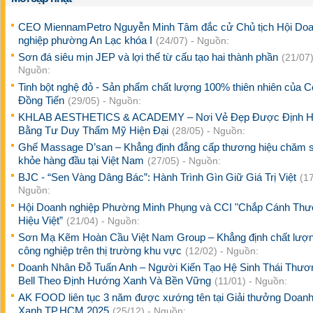
CEO MiennamPetro Nguyễn Minh Tâm đắc cử Chủ tịch Hội Do
nghiệp phường An Lạc khóa I
(24/07) - Nguồn:
Sơn đá siêu mịn JEP và lợi thế từ cấu tạo hai thành phần
(21/07)
Nguồn:
Tinh bột nghệ đỏ - Sản phẩm chất lượng 100% thiên nhiên của 
Đồng Tiến
(29/05) - Nguồn:
KHLAB AESTHETICS & ACADEMY – Nơi Vẻ Đẹp Được Định H
Bằng Tư Duy Thẩm Mỹ Hiện Đại
(28/05) - Nguồn:
Ghế Massage D’san – Khẳng định đẳng cấp thương hiệu chăm 
khỏe hàng đầu tại Việt Nam
(27/05) - Nguồn:
BJC - “Sen Vàng Dâng Bác”: Hành Trình Gìn Giữ Giá Trị Việt
(17
Nguồn:
Hội Doanh nghiệp Phường Minh Phụng và CCI "Chắp Cánh Th
Hiệu Việt”
(21/04) - Nguồn:
Sơn Mạ Kẽm Hoàn Cầu Việt Nam Group – Khẳng định chất lượ
công nghiệp trên thị trường khu vực
(12/02) - Nguồn:
Doanh Nhân Đỗ Tuấn Anh – Người Kiến Tạo Hệ Sinh Thái Thươ
Bell Theo Định Hướng Xanh Và Bền Vững
(11/01) - Nguồn:
AK FOOD liên tục 3 năm được xướng tên tại Giải thưởng Doanh
Xanh TP.HCM 2025
(25/12) - Nguồn: