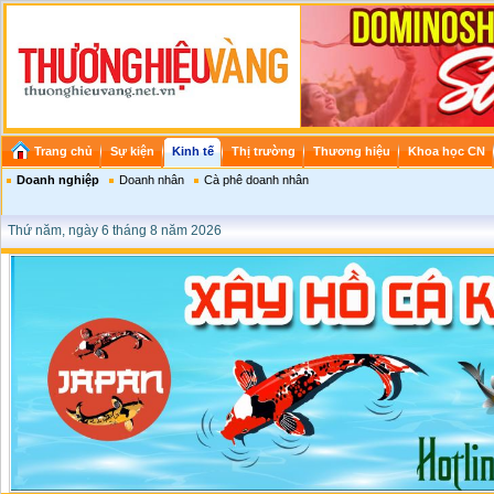
Trang chủ
Sự kiện
Kinh tế
Thị trường
Thương hiệu
Khoa học CN
Doanh nghiệp
Doanh nhân
Cà phê doanh nhân
Thứ năm, ngày 6 tháng 8 năm 2026