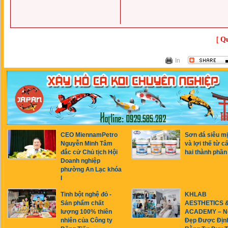
[
Qu
In
CEO MiennamPetro
Sơn đá siêu m
Nguyễn Minh Tâm
và lợi thế từ c
đắc cử Chủ tịch Hội
hai thành phần
Doanh nghiệp
phường An Lạc khóa
I
Tinh bột nghệ đỏ -
KHLAB
Sản phẩm chất
AESTHETICS 
lượng 100% thiên
ACADEMY – N
nhiên của Công ty
Đẹp Được Địn