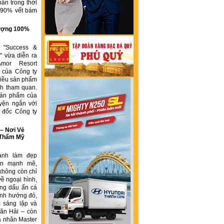
ẩn trong thời
n 90% vết bám
g
 lượng 100%
h "Success &
" vừa diễn ra
Amor Resort
 của Công ty
ều sản phẩm
́ch tham quan.
sản phẩm của
yện ngắn với
́m đốc Công ty
 Nơi Vẻ
 Thẩm Mỹ
ành làm đẹp
iển mạnh mẽ,
không còn chỉ
về ngoại hình,
ng dấu ấn cá
ịnh hướng đó,
 sáng lập và
ăn Hải – còn
á nhân Master