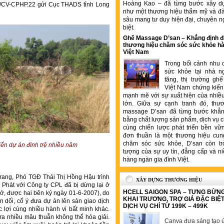
Hoàng Kao – đã từng bước xây d
2/CV-CPHP.22 gửi Cục THADS tỉnh Long
như một thương hiệu thẩm mỹ và đ
sâu mang tư duy hiện đại, chuyên n
biệt.
Ghế Massage D’san – Khẳng định đ
thương hiệu chăm sóc sức khỏe hà
Việt Nam
Trong bối cảnh nhu 
sức khỏe tại nhà n
tăng, thị trường gh
Việt Nam chứng kiến 
mạnh mẽ với sự xuất hiện của nhiề
lớn. Giữa sự cạnh tranh đó, thư
massage D’san đã từng bước khẳng
bằng chất lượng sản phẩm, dịch vụ 
cùng chiến lược phát triển bền vữ
đơn thuần là một thương hiệu cung
chăm sóc sức khỏe, D’san còn tr
iến dự án đình trệ nhiều năm
tượng của sự uy tín, đẳng cấp và ni
hàng ngàn gia đình Việt.
rang, Phó TGĐ Thái Thị Hồng Hậu trình
XÂY DỰNG THƯƠNG HIỆU
 Phát với Công ty CPL đã bị dừng lại ở
HCELL SAIGON SPA – TƯNG BỪN
hớ, được hai bên ký ngày 01-6-2007), do
KHAI TRƯƠNG, TRỢ GIÁ ĐẶC BIỆ
 dối, cố ý đưa dự án lên sàn giao dịch
DỊCH VỤ CHỈ TỪ 199K – 499K
 lợi cùng nhiều hành vi bất minh khác.
a nhiều mâu thuẫn không thể hóa giải.
Canva đưa sáng tạo ứ