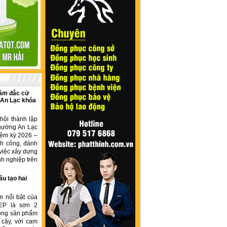
âm đắc cử
 An Lạc khóa
hội thành lập
hường An Lạc
iệm kỳ 2026 –
nh công, đánh
việc xây dựng
h nghiệp trên
ấu tạo hai
m nổi bật của
EP là sơn 2
dòng sản phẩm
 cậy, với cam