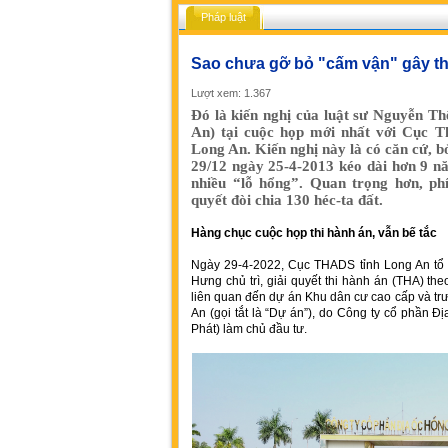
Pháp luật
Sao chưa gỡ bỏ "cấm vận" gây thi
Lượt xem: 1.367
Đó là kiến nghị của luật sư Nguyễn T
An) tại cuộc họp mới nhất với Cục T
Long An. Kiến nghị này là có căn cứ, b
29/12 ngày 25-4-2013 kéo dài hơn 9 n
nhiều “lỗ hổng”. Quan trọng hơn, ph
quyết đòi chia 130 héc-ta đất.
Hàng chục cuộc họp thi hành án, vẫn bế tắc
Ngày 29-4-2022, Cục THADS tỉnh Long An tổ 
Hưng chủ trì, giải quyết thi hành án (THA) t
liên quan đến dự án Khu dân cư cao cấp và t
An (gọi tắt là “Dự án”), do Công ty cổ phần Đ
Phát) làm chủ đầu tư.