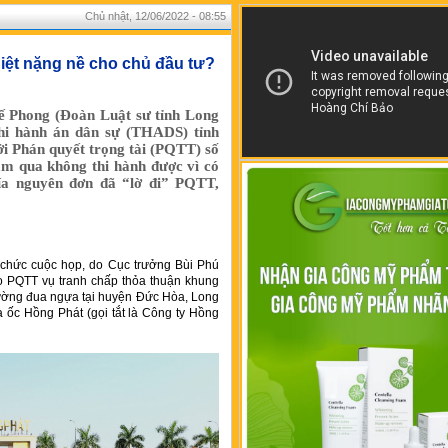
Chủ nhật, 12/06/2022 - 08:55
ệt nặng nề cho chủ đầu tư?
hế Phong (Đoàn Luật sư tỉnh Long
hi hành án dân sự (THADS) tỉnh
ởi Phán quyết trọng tài (PQTT) số
ăm qua không thi hành được vì có
ía nguyên đơn đã “lờ đi” PQTT,
chức cuộc họp, do Cục trưởng Bùi Phú
heo PQTT vụ tranh chấp thỏa thuận khung
rường đua ngựa tại huyện Đức Hòa, Long
ịa ốc Hồng Phát (gọi tắt là Công ty Hồng