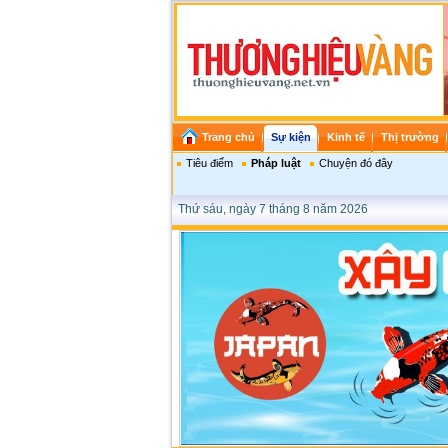
Trang chủ
Sự kiện
Kinh tế
Thị trường
Tiêu điểm
Pháp luật
Chuyện đó đây
Thứ sáu, ngày 7 tháng 8 năm 2026