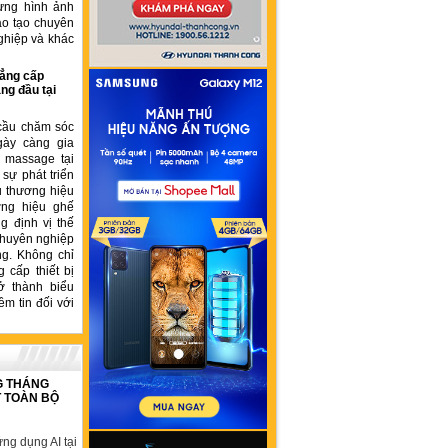
ựng hình ảnh
ào tạo chuyên
ghiệp và khác
ẳng cấp
ng đầu tại
cầu chăm sóc
gày càng gia
ế massage tại
sự phát triển
u thương hiệu
ơng hiệu ghế
 định vị thế
chuyên nghiệp
ng. Không chỉ
 cấp thiết bị
ở thành biểu
ềm tin đối với
G THÁNG
T TOÀN BỘ
ng dụng AI tại