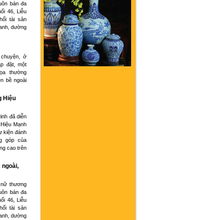
buôn bán đa
ổi 46, Liễu
hối tài sản
oanh, dường
 chuyện, ở
p đặt, một
họa thường
ện bề ngoài
g Hiệu
inh đã diễn
 Hiệu Mạnh
ự kiện đánh
g góp của
ng cao trên
 ngoài,
 nữ thương
buôn bán đa
ổi 46, Liễu
hối tài sản
oanh, dường