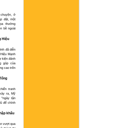
 chuyện, ở
p đặt, một
họa thường
ện bề ngoài
g Hiệu
inh đã diễn
 Hiệu Mạnh
ự kiện đánh
g góp của
ng cao trên
 Tổng
hiến tranh
xảy ra, Mỹ
 "ngày tận
đủ để chính
nhập khẩu
an vượt qua