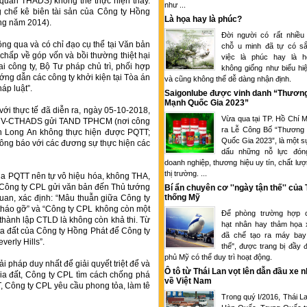
 quan THADS) không thể thực hiện thay.
như ...
chế kê biên tài sản của Công ty Hồng
Là họa hay là phúc?
ng năm 2014).
Đời người có rất nhiều
g qua và có chỉ đạo cụ thể tại Văn bản
chỗ u minh đã tự có sắ
chấp về góp vốn và bồi thường thiệt hại
việc là phúc hay là 
i công ty, Bộ Tư pháp chủ trì, phối hợp
không giống như biểu hi
ng dẫn các công ty khởi kiện tại Tòa án
và cũng không thể dễ dàng nhận định.
áp luật”.
Saigonlube được vinh danh “Thươn
Mạnh Quốc Gia 2023”
ới thực tế đã diễn ra, ngày 05-10-2018,
Vừa qua tại TP. Hồ Chí M
/CV-CTHADS gửi TAND TPHCM (nơi công
ra Lễ Công Bố “Thương
nh Long An không thực hiện được PQTT;
Quốc Gia 2023”, là một s
ông báo với các đương sự thực hiện các
dấu những nỗ lực đón
doanh nghiệp, thương hiệu uy tín, chất lượ
thị trường. ...
của PQTT nên tự vô hiệu hóa, không THA,
, Công ty CPL gửi văn bản đến Thủ tướng
Bí ẩn chuyên cơ ''ngày tận thế'' của
thống Mỹ
an, xác định: “Mâu thuẫn giữa Công ty
tháo gỡ” và “Công ty CPL không còn một
Để phòng trường hợp c
 thành lập CTLD là không còn khả thi. Từ
hạt nhân hay thảm họa 
ta đất của Công ty Hồng Phát để Công ty
đã chế tạo ra máy bay
erly Hills”.
thế", được trang bị đầy 
phủ Mỹ có thể duy trì hoạt động.
i pháp duy nhất để giải quyết triệt để và
Ô tô từ Thái Lan vọt lên dẫn đầu xe 
ia đất, Công ty CPL tìm cách chống phá
về Việt Nam
TT, Công ty CPL yêu cầu phong tỏa, làm tê
Trong quý I/2016, Thái L