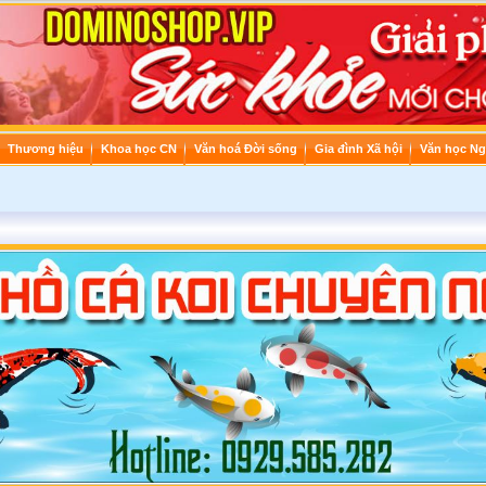
Thương hiệu
Khoa học CN
Văn hoá Đời sống
Gia đình Xã hội
Văn học Ng