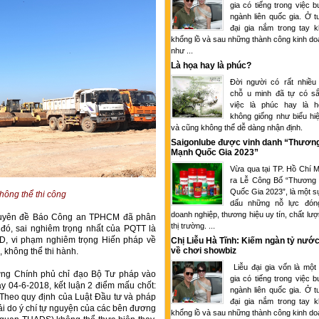
gia có tiếng trong việc 
ngành liên quốc gia. Ở tu
đại gia nắm trong tay k
khổng lồ và sau những thành công kinh d
như ...
Là họa hay là phúc?
Đời người có rất nhiều
chỗ u minh đã tự có sắ
việc là phúc hay là 
không giống như biểu hi
và cũng không thể dễ dàng nhận định.
Saigonlube được vinh danh “Thươn
Mạnh Quốc Gia 2023”
Vừa qua tại TP. Hồ Chí M
ra Lễ Công Bố “Thương
Quốc Gia 2023”, là một s
hông thể thi công
dấu những nỗ lực đón
doanh nghiệp, thương hiệu uy tín, chất lượ
Chuyên đề Báo Công an TPHCM đã phân
thị trường. ...
g đó, sai nghiêm trọng nhất của PQTT là
D, vi phạm nghiêm trọng Hiến pháp về
Chị Liễu Hà Tĩnh: Kiếm ngàn tỷ nước
về chơi showbiz
 không thể thi hành.
Liễu đại gia vốn là một
ớng Chính phủ chỉ đạo Bộ Tư pháp vào
gia có tiếng trong việc 
 04-6-2018, kết luận 2 điểm mấu chốt:
ngành liên quốc gia. Ở tu
. Theo quy định của Luật Đầu tư và pháp
đại gia nắm trong tay k
hải do ý chí tự nguyện của các bên đương
khổng lồ và sau những thành công kinh d