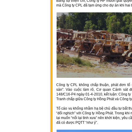
Bằng sự thiện chí, Công ty HP muốn giải quyết 
mà Công ty CPL đã tạm ứng cho dự án khi hai b
Công ty CPL không chấp thuận, phát đơn tố 
sản”. Vào cuộc làm rõ, Cơ quan Cảnh sát đ
148/C16-P4 ngày 01-4-2010, kết luận: Công ty
Tranh chấp giữa Công ty Hồng Phát và Công ty 
Tố cáo vu khống nhằm hạ bệ chủ đầu tư bất th
“đối nghịch” với Công ty Hồng Phát. Trong khi
lại muốn “nối lại tình xưa” nên khởi kiện, yêu
đã có được PQTT “như ý”.