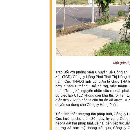
Một góc d
Trao đổi với phóng viên Chuyên đề Công an
đốc (TGĐ) Công ty Hồng Phát Thái Thị Hồng H
năm, Cục THADS tỉnh Long An tổ chức THA t
hơn 7 năm 6 tháng. Thế nhưng, việc thành 
nhân. Trong đó, nguyên nhân sâu xa xuất phát 
bố việc lập CTLD không còn khả thi, rồi liên tụ
diện tích 232,66 héc-ta của dự án đã được UB
quyền sử dụng cho Công ty Hồng Phát.
Trên tinh thần thượng tôn pháp luật, Công ty 
Cục trưởng, chờ thêm 30 ngày, hy vọng Công t
héc-ta đất trái pháp luật, để hai bên tiếp tục
nhưng đã hơn một tháng trôi qua, Công ty C