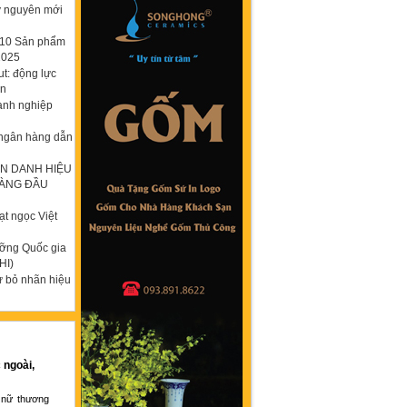
ỷ nguyên mới
p 10 Sản phẩm
2025
t: động lực
ơn
anh nghiệp
 ngân hàng dẫn
N DANH HIỆU
HÀNG ĐẦU
t ngọc Việt
ưỡng Quốc gia
HI)
ừ bỏ nhãn hiệu
 ngoài,
 nữ thương