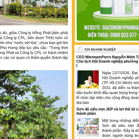
c đó, giữa Công ty Hồng Phát (bên phải
t là Công ty CPL, bên được THA) luôn có
bên như “nước với lửa”, chưa bao giờ tìm
Phú Hưng tiếp tục yêu cầu: “Trong thời
TIN DOANH NGHIỆP
ồng Phát và Công ty CPL có trách nhiệm
CEO MiennamPetro Nguyễn Minh T
 xin các cơ quan có thẩm quyền thành lập
Chủ tịch Hội Doanh nghiệp phường
I
Ngày 22/7/2026, Đại 
Hội Doanh nghiệp p
(TP. Hồ Chí Minh) nh
2031 đã diễn ra thà
dấu bước khởi đầu quan trọng trong 
tổ chức đại diện cho cộng đồng doan
địa bàn.
Sơn đá siêu mịn JEP và lợi thế từ c
thành phần
Một trong những điể
Sơn đá siêu mịn J
thành phần. Đây là 
được người dùng tin