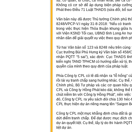
sự, cơ quan, tổ chức, cá nhân khác (kể cả cơ
Không có cơ sở để áp dụng biện pháp cưỡng 
Phát theo Điều 71 Luật THADS (sửa đổi, bổ su
Văn bản này đã được Thủ tướng Chính phủ thôn
8248/VPCP-V.I ngày 31-8-2018: “Nếu có tranh 
trong việc thực hiện Thỏa thuận khung giữa ha
với Viện KSND Tối cao, UBND tỉnh Long An hướ
nhân dân để giải quyết vụ việc theo quy định ph
Từ hai Văn bản số 123 và 8248 nêu trên cùng v
Cục trưởng Bùi Phú Hưng ký Văn bản số 458
nhận PQTT “5 sai”), xác định: Cục THADS tỉ
kiến nghị TAND TPHCM có hướng dẫn xử lý, th
quyền của mình theo quy định của pháp luật.
Phía Công ty CPL có lẽ đã nhận ra “lỗ hổng” 
rồi lái vụ tranh chấp sang hướng khác. Cụ thể
Chính phủ, Bộ Tư pháp và các cơ quan hữu qu
CPL và Công ty Hồng Phát kéo dài, không thể 
chút niềm tin với Công ty Hồng Phát”, nên việc
đó, Công ty CPL ra yêu sách đòi chia 130 héc-
CPL thực hiện dự án riêng mang tên “Saigon Bev
Công ty CPL một mực khẳng định chia đất là giả
dứt điểm tranh chấp. Để đạt được mục đích ch
dự án quyết liệt. Cụ thể, lấy lý do thi hành PQ
liệt dự án.