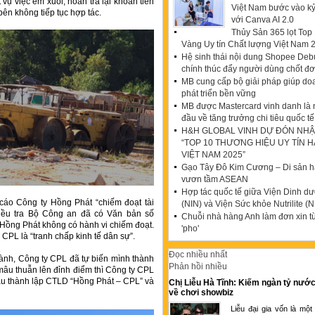
vụ việc êm xuôi, hoàn trả lại khoản tiền
Việt Nam bước vào k
ên không tiếp tục hợp tác.
với Canva AI 2.0
Thủy Sản 365 lọt To
Vàng Uy tín Chất lượng Việt Nam 
Hệ sinh thái nội dung Shopee Debu
chính thúc đẩy người dùng chốt đ
MB cung cấp bộ giải pháp giúp do
phát triển bền vững
MB được Mastercard vinh danh là
đầu về tăng trưởng chi tiêu quốc tế
H&H GLOBAL VINH DỰ ĐÓN NHẬ
“TOP 10 THƯƠNG HIỆU UY TÍN 
VIỆT NAM 2025”
Gạo Tây Đô Kim Cương – Di sản hạ
vươn tầm ASEAN
Hợp tác quốc tế giữa Viện Dinh d
cáo Công ty Hồng Phát “chiếm đoạt tài
(NIN) và Viện Sức khỏe Nutrilite (N
iều tra Bộ Công an đã có Văn bản số
Chuỗi nhà hàng Anh làm đơn xin t
 Hồng Phát không có hành vi chiếm đoạt.
'pho'
CPL là “tranh chấp kinh tế dân sự”.
Đọc nhiều nhất
ành, Công ty CPL đã tự biến mình thành
Phản hồi nhiều
 mâu thuẫn lên đỉnh điểm thì Công ty CPL
 cầu thành lập CTLD “Hồng Phát – CPL” và
Chị Liễu Hà Tĩnh: Kiếm ngàn tỷ nước
về chơi showbiz
Liễu đại gia vốn là một