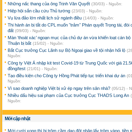
Những nấc thang của ông Trịnh Văn Quyết
(30/03) - Nguồn:
Hiệp hội sắn cầu cứu Thủ tướng
(23/03) - Nguồn:
Vụ lừa đảo lớn nhất lịch sử ngành điều
(14/03) - Nguồn:
Thi hành án bị tắt do CPL muốn "trảm" Phán quyết Trọng tài, đòi 
đất
(09/03) - Nguồn:
Màn ‘thoát xác’ ngoạn mục của chủ dự án vừa khiến loạt cán bộ
Thuận bị bắt
(15/02) - Nguồn:
Bắt Cục trưởng Cục Lãnh sự Bộ Ngoại giao về tội nhận hối lộ
(2
Nguồn:
Công ty Việt Á nhập kit test Covid-19 từ Trung Quốc với giá 21.5
đồng/test
(21/01) - Nguồn:
Tạo điều kiện cho Công ty Hồng Phát tiếp tục triển khai dự án
(0
Nguồn:
Vì sao doanh nghiệp Việt bị xử ép ngay trên sân nhà?
(05/12) - 
Nhiều dấu hiệu sai phạm của Cục trưởng Cục THADS Long An
Nguồn:
Mới cập nhật
Mới cưới xong thì bị trộm cầm dao đột nhập lấy trộm vàng, tiền