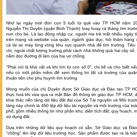
Nhớ lại ngày mới đón con 5 tuổi từ quê vào TP HCM năm 20
Nguyễn Thị Duyên (quận Bình Thạnh) loay hoay cả tháng tìm trư
non cho bé. Là lao động nhập cư, người mẹ trẻ mất nhiều ngày t
trên mạng và website của quận, ngành giáo dục, hỏi thăm hàng 
cả lái xe máy lòng vòng khu vực quanh nhà để tìm trường. Tiêu 
chị, ngoài chất lượng trường phải cách nhà không quá hai cây số, 
nằm dọc đường đi làm của hai vợ chồng.
"Phải nói là khá vất vả khi tìm từ con số 0", chị kể và cho biết nế
nếu có một phần mềm để xem thông tin tất cả trường của quận
thuận tiện cho phụ huynh tìm trường.
Mong muốn của chị Duyên được Sở Giáo dục và Đào tạo TP H
thực hoá khi vừa qua ra mắt Bản đồ thông tin giáo dục TP HCM, 
khai thác nền tảng dữ liệu đất đai của Sở Tài nguyên và Môi trư
tảng này chính là 450 tệp dữ liệu tài nguyên và môi trường của to
phố, gồm nhiều thông tin như phân khu; diện tích đất; quy hoạch, 
sử dụng đất...
Dựa trên những dữ liệu quy hoạch có sẵn, Sở Giáo dục và Đào
"chồng" lên lớp dữ liệu trường học. Sản phẩm được tạo ra là bả