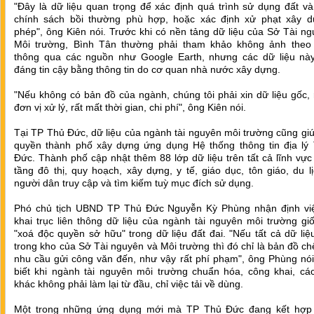
"Đây là dữ liệu quan trọng để xác định quá trình sử dụng đất v
chính sách bồi thường phù hợp, hoặc xác định xử phạt xây d
phép", ông Kiên nói. Trước khi có nền tảng dữ liệu của Sở Tài n
Môi trường, Bình Tân thường phải tham khảo không ảnh theo 
thông qua các nguồn như Google Earth, nhưng các dữ liệu nà
đáng tin cậy bằng thông tin do cơ quan nhà nước xây dựng.
"Nếu không có bản đồ của ngành, chúng tôi phải xin dữ liệu gốc, 
đơn vị xử lý, rất mất thời gian, chi phí", ông Kiên nói.
Tại TP Thủ Đức, dữ liệu của ngành tài nguyên môi trường cũng gi
quyền thành phố xây dựng ứng dụng Hệ thống thông tin địa lý
Đức. Thành phố cập nhật thêm 88 lớp dữ liệu trên tất cả lĩnh vự
tầng đô thị, quy hoạch, xây dựng, y tế, giáo dục, tôn giáo, du lị
người dân truy cập và tìm kiếm tuỳ mục đích sử dụng.
Phó chủ tịch UBND TP Thủ Đức Nguyễn Kỳ Phùng nhận định vi
khai trục liên thông dữ liệu của ngành tài nguyên môi trường g
"xoá độc quyền sở hữu" trong dữ liệu đất đai. "Nếu tất cả dữ liệ
trong kho của Sở Tài nguyên và Môi trường thì đó chỉ là bản đồ chế
nhu cầu gửi công văn đến, như vậy rất phí phạm", ông Phùng nói
biết khi ngành tài nguyên môi trường chuẩn hóa, công khai, cá
khác không phải làm lại từ đầu, chỉ việc tải về dùng.
Một trong những ứng dụng mới mà TP Thủ Đức đang kết hợp