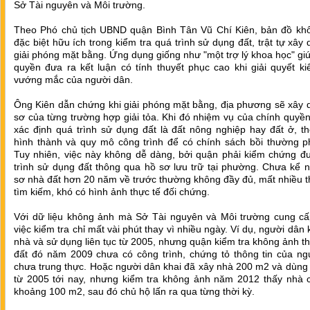
Sở Tài nguyên và Môi trường.
Theo Phó chủ tịch UBND quận Bình Tân Vũ Chí Kiên, bản đồ kh
đặc biệt hữu ích trong kiểm tra quá trình sử dụng đất, trật tự xây
giải phóng mặt bằng. Ứng dụng giống như "một trợ lý khoa học" gi
quyền đưa ra kết luận có tính thuyết phục cao khi giải quyết ki
vướng mắc của người dân.
Ông Kiên dẫn chứng khi giải phóng mặt bằng, địa phương sẽ xây 
sơ của từng trường hợp giải tỏa. Khi đó nhiệm vụ của chính quyền
xác định quá trình sử dụng đất là đất nông nghiệp hay đất ở, t
hình thành và quy mô công trình để có chính sách bồi thường p
Tuy nhiên, việc này không dễ dàng, bởi quận phải kiểm chứng đ
trình sử dụng đất thông qua hồ sơ lưu trữ tại phường. Chưa kể 
sơ nhà đất hơn 20 năm về trước thường không đầy đủ, mất nhiều t
tìm kiếm, khó có hình ảnh thực tế đối chứng.
Với dữ liệu không ảnh mà Sở Tài nguyên và Môi trường cung cấ
việc kiểm tra chỉ mất vài phút thay vì nhiều ngày. Ví dụ, người dân 
nhà và sử dụng liên tục từ 2005, nhưng quận kiểm tra không ảnh t
đất đó năm 2009 chưa có công trình, chứng tỏ thông tin của ng
chưa trung thực. Hoặc người dân khai đã xây nhà 200 m2 và dùng
từ 2005 tới nay, nhưng kiểm tra không ảnh năm 2012 thấy nhà c
khoảng 100 m2, sau đó chủ hộ lấn ra qua từng thời kỳ.