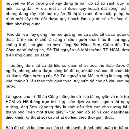
nguyên và Môi trường để xây dựng là bản đồ số so sánh quy h
hiện trạng đất. Ví dụ, một vị trí được quy hoạch đất sông rạch
nhưng đang xây biệt thự; dự án đô thị lấn ranh được cấp phép; 
trình mới xây trên đất được quy hoạch làm dự án sẽ dễ dàng đ
định nhờ ứng dụng.
"Kho dữ liệu này giống như mỏ quặng mở cửa cho tất cả cơ quan 
thác. Chỉ khác ở chỗ là càng nhiều người khai thác thì tài ngu
không ít đi, mà giàu có hơn", ông Bùi Hồng Sơn, Giám đốc Tr
Công nghệ thông tin, Sở Tài nguyên và Môi trường TP HCM, đơn 
triển ứng dụng, so sánh.
Theo ông Sơn, tất cả dữ liệu cơ quan nhà nước thu thập được đ
nghĩa, nhưng chưa được công bố để người dân và các tổ chức kha
sử dụng. Định hướng của Sở Tài nguyên và Môi trường là cung cấ
khai thác dữ liệu theo thời gian thực, tuỳ mức độ cho cả khu vực n
nước.
Là người chủ trì đề án Cổng thông tin dữ liệu tài nguyên và môi t
HCM và Hệ thống trục tích hợp các dịch vụ web ngành tài ngu
trường, ông Sơn kỳ vọng đây là khởi đầu tích cực cho tương lai 
thành phố "trên một trang giấy" - tức bản đồ số và các dashboa
điều khiển kỹ thuật số) cập nhật dữ liệu theo thời gian thực.
Bản đồ số sẽ là công cụ giúp chính quyền thành phố quản trị bằng 