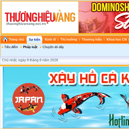
Trang chủ
Sự kiện
Kinh tế
Thị trường
Thương hiệu
Khoa học CN
Tiêu điểm
Pháp luật
Chuyện đó đây
Chủ nhật, ngày 9 tháng 8 năm 2026