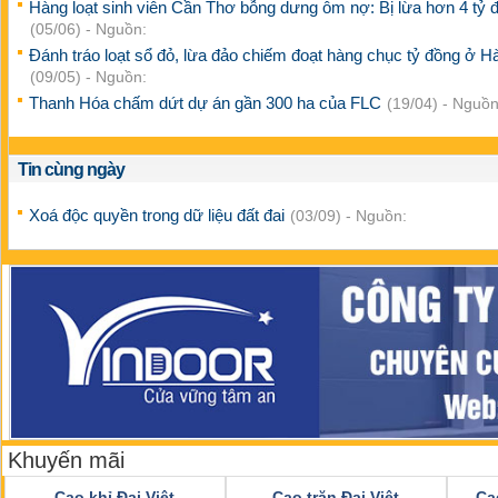
Hàng loạt sinh viên Cần Thơ bỗng dưng ôm nợ: Bị lừa hơn 4 tỷ 
(05/06) - Nguồn:
Đánh tráo loạt sổ đỏ, lừa đảo chiếm đoạt hàng chục tỷ đồng ở H
(09/05) - Nguồn:
Thanh Hóa chấm dứt dự án gần 300 ha của FLC
(19/04) - Nguồn
Tin cùng ngày
Xoá độc quyền trong dữ liệu đất đai
(03/09) - Nguồn:
Khuyến mãi
Cao khỉ Đại Việt
Cao trăn Đại Việt
Ca