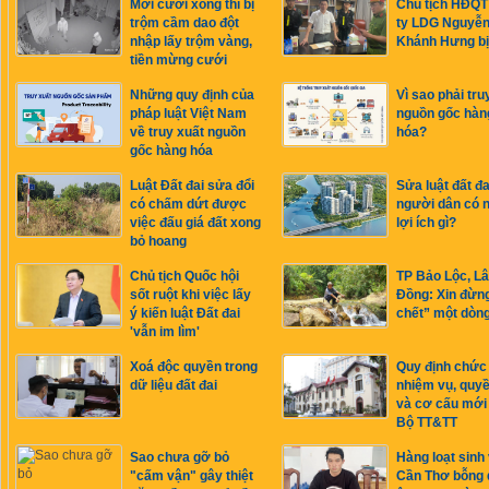
Mới cưới xong thì bị
Chủ tịch HĐQT
trộm cầm dao đột
ty LDG Nguyễ
nhập lấy trộm vàng,
Khánh Hưng bị
tiền mừng cưới
Những quy định của
Vì sao phải tru
pháp luật Việt Nam
nguồn gốc hàn
về truy xuất nguồn
hóa?
gốc hàng hóa
Luật Đất đai sửa đổi
Sửa luật đất đa
có chấm dứt được
người dân có 
việc đấu giá đất xong
lợi ích gì?
bỏ hoang
Chủ tịch Quốc hội
TP Bảo Lộc, L
sốt ruột khi việc lấy
Đồng: Xin đừng
ý kiến luật Đất đai
chết” một dòng
'vẫn im lìm'
Xoá độc quyền trong
Quy định chức
dữ liệu đất đai
nhiệm vụ, quy
và cơ cấu mới
Bộ TT&TT
Sao chưa gỡ bỏ
Hàng loạt sinh
"cấm vận" gây thiệt
Cần Thơ bỗng