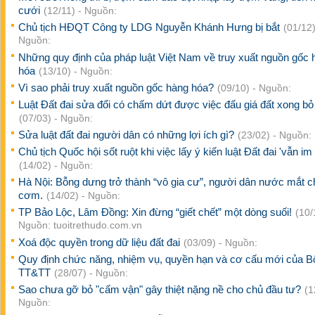
cưới
(12/11) - Nguồn:
Chủ tịch HĐQT Công ty LDG Nguyễn Khánh Hưng bị bắt
(01/12)
Nguồn:
Những quy định của pháp luật Việt Nam về truy xuất nguồn gốc 
hóa
(13/10) - Nguồn:
Vì sao phải truy xuất nguồn gốc hàng hóa?
(09/10) - Nguồn:
Luật Đất đai sửa đổi có chấm dứt được việc đấu giá đất xong b
(07/03) - Nguồn:
Sửa luật đất đai người dân có những lợi ích gì?
(23/02) - Nguồn:
Chủ tịch Quốc hội sốt ruột khi việc lấy ý kiến luật Đất đai 'vẫn im 
(14/02) - Nguồn:
Hà Nội: Bỗng dưng trở thành “vô gia cư”, người dân nước mắt 
cơm.
(14/02) - Nguồn:
TP Bảo Lộc, Lâm Đồng: Xin đừng “giết chết” một dòng suối!
(10/
Nguồn: tuoitrethudo.com.vn
Xoá độc quyền trong dữ liệu đất đai
(03/09) - Nguồn:
Quy định chức năng, nhiệm vụ, quyền hạn và cơ cấu mới của B
TT&TT
(28/07) - Nguồn:
Sao chưa gỡ bỏ "cấm vận" gây thiệt nặng nề cho chủ đầu tư?
(1
Nguồn: