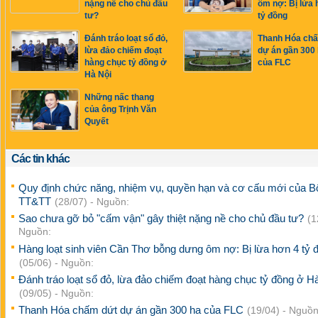
nặng nề cho chủ đầu
ôm nợ: Bị lừa 
tư?
tỷ đồng
Đánh tráo loạt sổ đỏ,
Thanh Hóa ch
lừa đảo chiếm đoạt
dự án gần 300
hàng chục tỷ đồng ở
của FLC
Hà Nội
Những nấc thang
của ông Trịnh Văn
Quyết
Các tin khác
Quy định chức năng, nhiệm vụ, quyền hạn và cơ cấu mới của B
TT&TT
(28/07) - Nguồn:
Sao chưa gỡ bỏ "cấm vận" gây thiệt nặng nề cho chủ đầu tư?
(1
Nguồn:
Hàng loạt sinh viên Cần Thơ bỗng dưng ôm nợ: Bị lừa hơn 4 tỷ 
(05/06) - Nguồn:
Đánh tráo loạt sổ đỏ, lừa đảo chiếm đoạt hàng chục tỷ đồng ở H
(09/05) - Nguồn:
Thanh Hóa chấm dứt dự án gần 300 ha của FLC
(19/04) - Nguồn