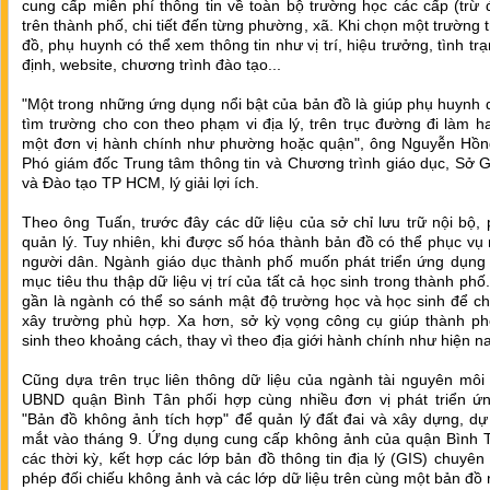
cung cấp miễn phí thông tin về toàn bộ trường học các cấp (trừ 
trên thành phố, chi tiết đến từng phường, xã. Khi chọn một trường 
đồ, phụ huynh có thể xem thông tin như vị trí, hiệu trưởng, tình tr
định, website, chương trình đào tạo...
"Một trong những ứng dụng nổi bật của bản đồ là giúp phụ huynh
tìm trường cho con theo phạm vi địa lý, trên trục đường đi làm h
một đơn vị hành chính như phường hoặc quận", ông Nguyễn Hồn
Phó giám đốc Trung tâm thông tin và Chương trình giáo dục, Sở 
và Đào tạo TP HCM, lý giải lợi ích.
Theo ông Tuấn, trước đây các dữ liệu của sở chỉ lưu trữ nội bộ,
quản lý. Tuy nhiên, khi được số hóa thành bản đồ có thể phục vụ 
người dân. Ngành giáo dục thành phố muốn phát triển ứng dụng 
mục tiêu thu thập dữ liệu vị trí của tất cả học sinh trong thành phố.
gần là ngành có thể so sánh mật độ trường học và học sinh để chọ
xây trường phù hợp. Xa hơn, sở kỳ vọng công cụ giúp thành ph
sinh theo khoảng cách, thay vì theo địa giới hành chính như hiện na
Cũng dựa trên trục liên thông dữ liệu của ngành tài nguyên môi
UBND quận Bình Tân phối hợp cùng nhiều đơn vị phát triển ứ
"Bản đồ không ảnh tích hợp" để quản lý đất đai và xây dựng, dự
mắt vào tháng 9. Ứng dụng cung cấp không ảnh của quận Bình 
các thời kỳ, kết hợp các lớp bản đồ thông tin địa lý (GIS) chuyên
phép đối chiếu không ảnh và các lớp dữ liệu trên cùng một bản đồ