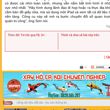
có được cái nhìn toàn cảnh, nhưng vẫn nắm bắt tình hình ở nh
vực nhỏ nhất. "Hãy hình dung lãnh đạo đi họp hoặc ra thực địa k
cầm bản đồ giấy nữa, mà sử dụng một iPad và xem tất cả dữ liệu 
nền tảng. Công cụ này sẽ mở ra bước chuyển đổi số quan trọn
quản trị công", ông Sơn nói.
Ng
Theo dõi Tin tức qua FB, G+:
Thích và chia sẻ bài này trên:
[
Qu
In
cổng dữ liệu đất đai
,
tra cứu thông tin
,