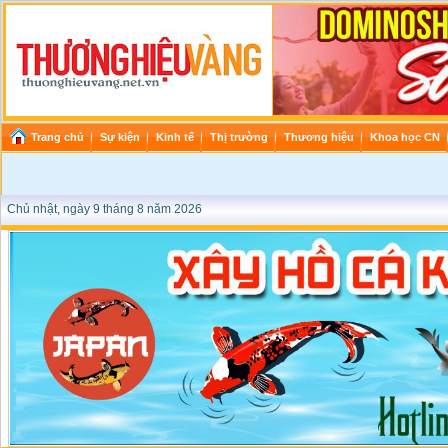
Trang chủ
Sự kiện
Kinh tế
Thị trường
Thương hiệu
Khoa học CN
Chủ nhật, ngày 9 tháng 8 năm 2026