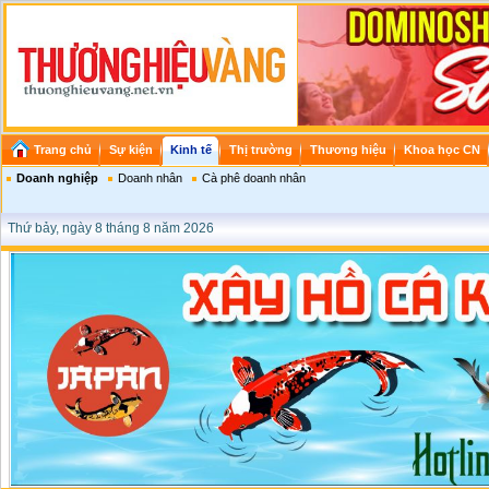
Trang chủ
Sự kiện
Kinh tế
Thị trường
Thương hiệu
Khoa học CN
Doanh nghiệp
Doanh nhân
Cà phê doanh nhân
Thứ bảy, ngày 8 tháng 8 năm 2026