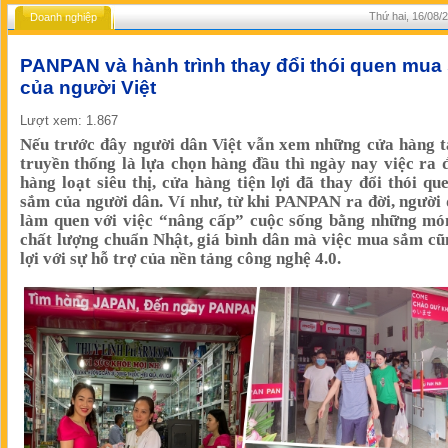
Thứ hai, 16/08/
Doanh nghiệp
PANPAN và hành trình thay đổi thói quen mua
của người Việt
Lượt xem: 1.867
Nếu trước đây người dân Việt vẫn xem những cửa hàng t
truyền thống là lựa chọn hàng đầu thì ngày nay việc ra 
hàng loạt siêu thị, cửa hàng tiện lợi đã thay đổi thói q
sắm của người dân. Ví như, từ khi PANPAN ra đời, người
làm quen với việc “nâng cấp” cuộc sống bằng những mó
chất lượng chuẩn Nhật, giá bình dân mà việc mua sắm cũ
lợi với sự hỗ trợ của nền tảng công nghệ 4.0.