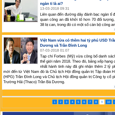
ngàn tỉ là ai?
13-03-2018 09:31
Liên quan đến đường dây đánh bạc ngàn tỉ 
quan công an đã khởi tố hơn 70 đối tượng,
38 bị can, trong đó có một số cán bộ công a
Việt Nam vừa có thêm hai tỷ phú USD Trầ
Dương và Trần Đình Long
07-03-2018 01:07
Tạp chí Forbes (Mỹ) vừa công bố danh sác
thế giới năm 2018. Theo đó, bảng xếp hạng 
nhất hành tinh này đã ghi nhận thêm 2 tỷ
mới đến từ Việt Nam đó là Chủ tịch Hội đồng quản trị Tập đoàn 
(HPG) Trần Đình Long và Chủ tịch Hội đồng quản trị Công ty cổ 
Trường Hải (Thaco) Trần Bá Dương.
1
2
3
4
5
6
7
8
9
10