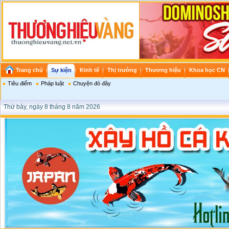
Trang chủ
Sự kiện
Kinh tế
Thị trường
Thương hiệu
Khoa học CN
Tiêu điểm
Pháp luật
Chuyện đó đây
Thứ bảy, ngày 8 tháng 8 năm 2026