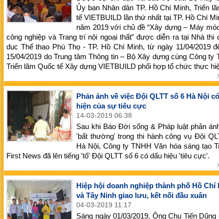
Ủy ban Nhân dân TP. Hồ Chí Minh, Triển l
tế VIETBUILD lần thứ nhất tại TP. Hồ Chí Mi
năm 2019 với chủ đề “Xây dựng – Máy móc 
công nghiệp và Trang trí nội ngoại thất” được diễn ra tại Nhà thi
dục Thể thao Phú Thọ - TP. Hồ Chí Minh, từ ngày 11/04/2019 đ
15/04/2019 do Trung tâm Thông tin – Bộ Xây dựng cùng Công ty
Triển lãm Quốc tế Xây dựng VIETBUILD phối hợp tổ chức thực hiệ
Phản ánh về việc Đội QLTT số 6 Hà Nội có
hiện của sự tiêu cực
14-03-2019 06:38
Sau khi Báo Đời sống & Pháp luật phản án
'bất thường' trong thi hành công vụ Đội Q
Hà Nội, Công ty TNHH Văn hóa sáng tạo Tr
First News đã lên tiếng 'tố' Đội QLTT số 6 có dấu hiệu 'tiêu cực'.
Hiệp hội doanh nghiệp thành phố Hồ Chí
và Tây Ninh giao lưu, kết nối đầu xuân
04-03-2019 11:17
Sáng ngày 01/03/2019, Ông Chu Tiến Dũng 