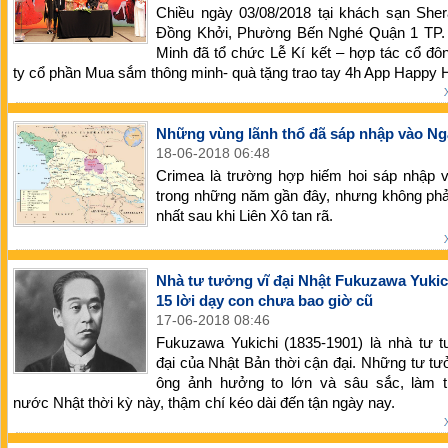
Chiều ngày 03/08/2018 tại khách sạn Sher
Đồng Khởi, Phường Bến Nghé Quận 1 TP.
Minh đã tổ chức Lễ Kí kết – hợp tác cổ đ
ty cổ phần Mua sắm thông minh- quà tặng trao tay 4h App Happy H
Những vùng lãnh thổ đã sáp nhập vào Ng
18-06-2018 06:48
Crimea là trường hợp hiếm hoi sáp nhập 
trong những năm gần đây, nhưng không phả
nhất sau khi Liên Xô tan rã.
Nhà tư tưởng vĩ đại Nhật Fukuzawa Yukic
15 lời dạy con chưa bao giờ cũ
17-06-2018 08:46
Fukuzawa Yukichi (1835-1901) là nhà tư t
đại của Nhật Bản thời cận đại. Những tư t
ông ảnh hưởng to lớn và sâu sắc, làm t
nước Nhật thời kỳ này, thậm chí kéo dài đến tận ngày nay.