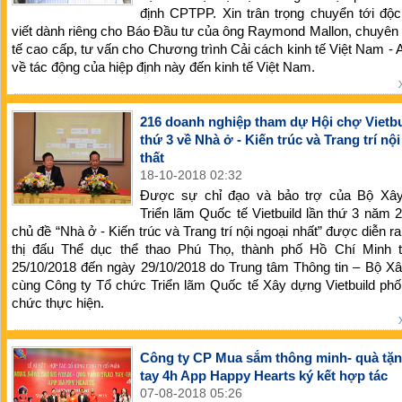
định CPTPP. Xin trân trọng chuyển tới độc
viết dành riêng cho Báo Đầu tư của ông Raymond Mallon, chuyên 
tế cao cấp, tư vấn cho Chương trình Cải cách kinh tế Việt Nam - A
về tác động của hiệp định này đến kinh tế Việt Nam.
216 doanh nghiệp tham dự Hội chợ Vietbu
thứ 3 về Nhà ở - Kiến trúc và Trang trí nộ
thất
18-10-2018 02:32
Được sự chỉ đạo và bảo trợ của Bộ Xâ
Triển lãm Quốc tế Vietbuild lần thứ 3 năm 
chủ đề “Nhà ở - Kiến trúc và Trang trí nội ngoại nhất” được diễn ra
thị đấu Thể dục thể thao Phú Thọ, thành phố Hồ Chí Minh 
25/10/2018 đến ngày 29/10/2018 do Trung tâm Thông tin – Bộ X
cùng Công ty Tổ chức Triển lãm Quốc tế Xây dựng Vietbuild phố
chức thực hiện.
Công ty CP Mua sắm thông minh- quà tặn
tay 4h App Happy Hearts ký kết hợp tác
07-08-2018 05:26