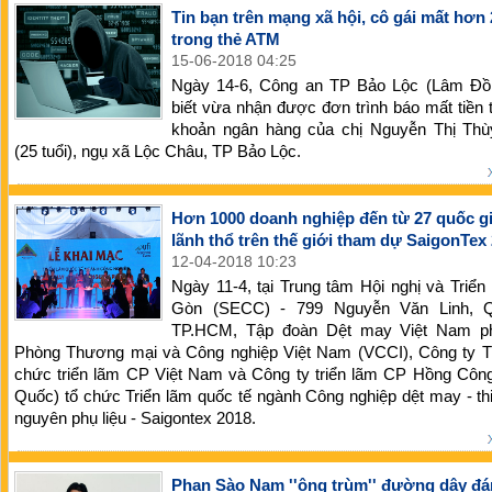
Tin bạn trên mạng xã hội, cô gái mất hơn 
trong thẻ ATM
15-06-2018 04:25
Ngày 14-6, Công an TP Bảo Lộc (Lâm Đồ
biết vừa nhận được đơn trình báo mất tiền t
khoản ngân hàng của chị Nguyễn Thị Thù
(25 tuổi), ngụ xã Lộc Châu, TP Bảo Lộc.
Hơn 1000 doanh nghiệp đến từ 27 quốc gi
lãnh thổ trên thế giới tham dự SaigonTex
12-04-2018 10:23
Ngày 11-4, tại Trung tâm Hội nghị và Triển
Gòn (SECC) - 799 Nguyễn Văn Linh, Q
TP.HCM, Tập đoàn Dệt may Việt Nam p
Phòng Thương mại và Công nghiệp Việt Nam (VCCI), Công ty 
chức triển lãm CP Việt Nam và Công ty triển lãm CP Hồng Công
Quốc) tổ chức Triển lãm quốc tế ngành Công nghiệp dệt may - thi
nguyên phụ liệu - Saigontex 2018.
Phan Sào Nam ''ông trùm'' đường dây đá