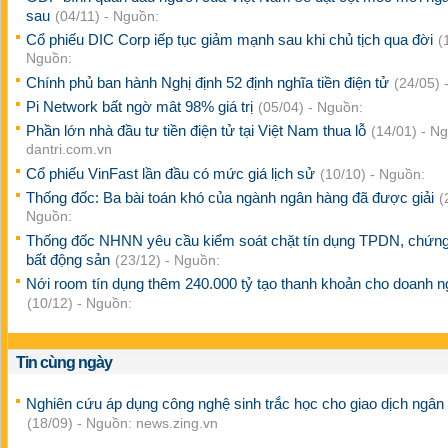
sau
(04/11) - Nguồn:
Cổ phiếu DIC Corp iếp tục giảm mạnh sau khi chủ tịch qua đời
(
Nguồn:
Chính phủ ban hành Nghị định 52 định nghĩa tiền điện tử
(24/05) 
Pi Network bất ngờ mât 98% giá trị
(05/04) - Nguồn:
Phần lớn nhà đầu tư tiền điện tử tại Việt Nam thua lỗ
(14/01) - N
dantri.com.vn
Cổ phiếu VinFast lần đầu có mức giá lịch sử
(10/10) - Nguồn:
Thống đốc: Ba bài toán khó của ngành ngân hàng đã được giải
(
Nguồn:
Thống đốc NHNN yêu cầu kiểm soát chặt tín dụng TPDN, chứng
bất động sản
(23/12) - Nguồn:
Nới room tín dụng thêm 240.000 tỷ tạo thanh khoản cho doanh n
(10/12) - Nguồn:
Tin cùng ngày
Nghiên cứu áp dụng công nghệ sinh trắc học cho giao dịch ngân
(18/09) - Nguồn: news.zing.vn