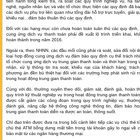
tiến hành tổng kiểm tra, rà soát các quy trình nghiệp vụ, hạ t
nghệ, nguồn nhân lực và việc tổ chức thực hiện các quy định đã b
các dịch vụ phụ trợ liên quan như tổng đài hỗ trợ trực tuyến, giải q
khiếu nại…đảm bảo thuân thủ các quy định.
Đối với các hạng mục còn chưa hoàn toàn tuân thủ các quy định,
cung ứng dịch vụ thanh toán phải đề xuất lộ trình triển khai, k
hoàn thành trong năm 2016.
Ngoài ra, theo NHNN, các đầu mối cũng phải rà soát, sửa đổi nội 
loại hợp đồng cung ứng dịch vụ đảm bảo quy định cụ thể trách n
tổ chức cung ứng dịch vụ trung gian thanh toán và thời hạn trong v
nhận, xử lý thông tin tra soát, khiếu nại của khách hàng; trác
phương án đền bù thiệt hại đối với các trường hợp phát sinh rủi r
trong hoạt động trung gian thanh toán.
Cùng với đó, thường xuyên theo dõi, giám sát, đánh giá, hoàn t
quy trình kỹ thuật nghiệp vụ trong hoạt động trung gian thanh toá
được cắt giảm các công đoạn trong quy trình nghiệp vụ; thườn
đánh giá, nâng cấp hệ thống công nghệ thông tin, đảm bảo ho
trung gian thanh toán diễn ra được an toàn, thông suốt.
Chỉ đạo trên được đưa ra trong bối cảnh liên tiếp các vụ chủ thẻ t
chủ thẻ ATM bỗng dưng mất tiền trong tài khoản gây lo ngại về 
bảo mật từ các ngân hàng thương mại.