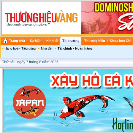
Trang chủ
Sự kiện
Kinh tế
Thị trường
Thương hiệu
Khoa học CN
Hàng hoá - Tiêu dùng
Nhà đất
Tài chính - Ngân hàng
Thứ sáu, ngày 7 tháng 8 năm 2026