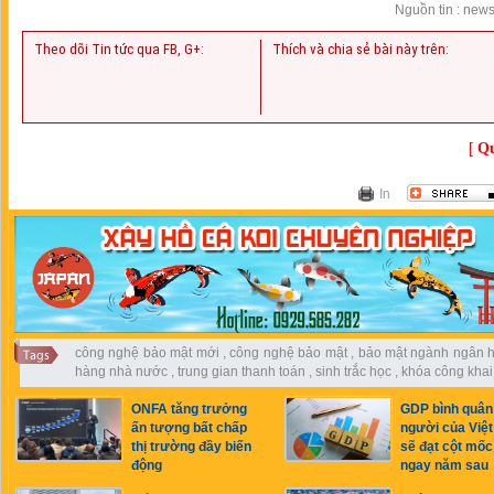
Nguồn tin : news
Theo dõi Tin tức qua FB, G+:
Thích và chia sẻ bài này trên:
[
Qu
In
công nghệ bảo mật mới
,
công nghệ bảo mật
,
bảo mật ngành ngân 
hàng nhà nước
,
trung gian thanh toán
,
sinh trắc học
,
khóa công khai
ONFA tăng trưởng
GDP bình quân
ấn tượng bất chấp
người của Việ
thị trường đầy biến
sẽ đạt cột mố
động
ngay năm sau