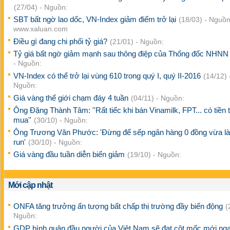
(27/04) - Nguồn:
SBT bất ngờ lao dốc, VN-Index giảm điểm trở lại
(18/03) - Nguồn
www.xaluan.com
Điều gì đang chi phối tỷ giá?
(21/01) - Nguồn:
Tỷ giá bất ngờ giảm mạnh sau thông điệp của Thống đốc NHN
- Nguồn:
VN-Index có thể trở lại vùng 610 trong quý I, quý II-2016
(14/12) 
Nguồn:
Giá vàng thế giới chạm đáy 4 tuần
(04/11) - Nguồn:
Ông Đặng Thành Tâm: ''Rất tiếc khi bán Vinamilk, FPT... có tiền 
mua''
(30/10) - Nguồn:
Ông Trương Văn Phước: 'Đừng để sếp ngân hàng 0 đồng vừa l
run'
(30/10) - Nguồn:
Giá vàng đầu tuần diễn biến giảm
(19/10) - Nguồn:
Mới cập nhật
ONFA tăng trưởng ấn tượng bất chấp thị trường đầy biến động
(
Nguồn:
GDP bình quân đầu người của Việt Nam sẽ đạt cột mốc mới ng