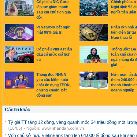
Cổ phiếu DIC Corp
Chính phủ ban
iếp tục giảm mạnh
Nghị định 52 đ
sau khi chủ tịch qua
nghĩa tiền điện
đời
Pi Network bất ngờ
Phần lớn nhà đ
mât 98% giá trị
tiền điện tử tại
Nam thua lỗ
Cổ phiếu VinFast lần
Thống đốc: Ba 
đầu có mức giá lịch
toán khó của 
sử
ngân hàng đã 
giải
Thống đốc NHNN
Nới room tín d
yêu cầu kiểm soát
thêm 240.000 t
chặt tín dụng TPDN,
thanh khoản c
chứng khoán, bất
doanh nghiệp
động sản
Các tin khác
Tỷ giá TT tăng 12 đồng, vàng quanh mốc 34 triệu đồng một lượn
(16/05) - Nguồn: www.nhandan.com.vn
Vốn chủ sở hữu VietinBank tăng lên 64.000 tỷ đồng sau khi sáp