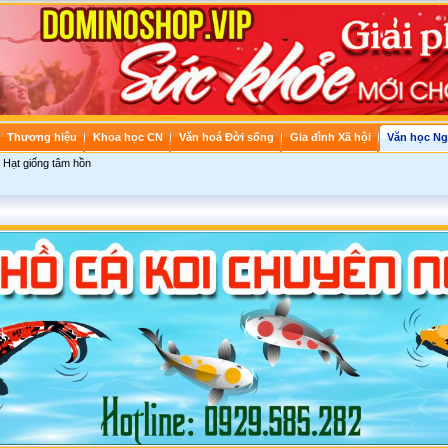
Thương hiệu
Khoa học CN
Văn hoá Đời sống
Gia đình Xã hội
Văn học Ng
Hạt giống tâm hồn