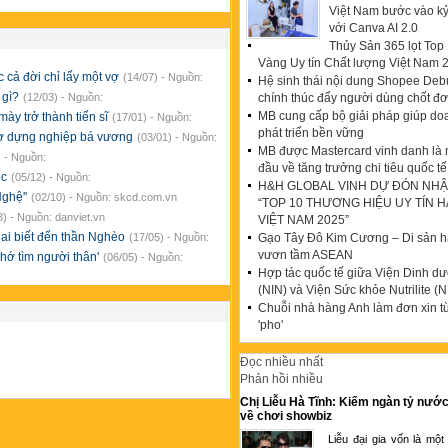
Việt Nam bước vào k
với Canva AI 2.0
Thủy Sản 365 lọt To
Vàng Uy tín Chất lượng Việt Nam 
 cả đời chỉ lấy một vợ
(14/07) - Nguồn:
Hệ sinh thái nội dung Shopee Debu
 gì?
chính thúc đẩy người dùng chốt đ
(12/03) - Nguồn:
MB cung cấp bộ giải pháp giúp do
mày trở thành tiến sĩ
(17/01) - Nguồn:
phát triển bền vững
 cờ dựng nghiệp bá vương
(03/01) - Nguồn:
MB được Mastercard vinh danh là
) - Nguồn:
đầu về tăng trưởng chi tiêu quốc tế
ốc
(05/12) - Nguồn:
H&H GLOBAL VINH DỰ ĐÓN NHẬ
Nghệ''
(02/10) - Nguồn: skcd.com.vn
“TOP 10 THƯƠNG HIỆU UY TÍN 
8) - Nguồn: danviet.vn
VIỆT NAM 2025”
 ai biết đến thần Nghèo
Gạo Tây Đô Kim Cương – Di sản hạ
(17/05) - Nguồn:
vươn tầm ASEAN
hớ tìm người thân'
(06/05) - Nguồn:
Hợp tác quốc tế giữa Viện Dinh d
(NIN) và Viện Sức khỏe Nutrilite (N
Chuỗi nhà hàng Anh làm đơn xin t
'pho'
Đọc nhiều nhất
Phản hồi nhiều
Chị Liễu Hà Tĩnh: Kiếm ngàn tỷ nước
về chơi showbiz
Liễu đại gia vốn là một