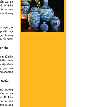
buôn bán đa
ổi 46, Liễu
hối tài sản
oanh, dường
 chuyện, ở
p đặt, một
họa thường
ện bề ngoài
g Hiệu
inh đã diễn
 Hiệu Mạnh
ự kiện đánh
g góp của
ng cao trên
 ngoài,
 nữ thương
buôn bán đa
ổi 46, Liễu
hối tài sản
oanh, dường