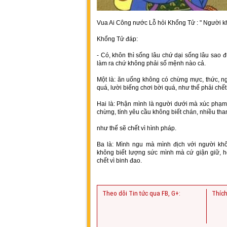
Vua Ai Công nước Lỗ hỏi Khổng Tử : " Người k
Khổng Tử đáp:
- Có, khôn thì sống lâu chứ dại sống lâu sao 
làm ra chứ không phải số mệnh nào cả.
Một là: ăn uống không có chừng mực, thức, n
quá, lười biếng chơi bời quá, như thế phải chết 
Hai là: Phận mình là người dưới mà xúc phạm
chừng, tính yêu cầu không biết chán, nhiều th
như thế sẽ chết vì hình pháp.
Ba là: Mình ngu mà mình địch với người kh
không biết lượng sức mình mà cứ giận giữ, h
chết vì binh đao.
Theo dõi Tin tức qua FB, G+:
Thích