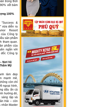
ẩn trong thời
n 90% vết bám
g
 lượng 100%
h "Success &
" vừa diễn ra
Amor Resort
 của Công ty
ều sản phẩm
́ch tham quan.
sản phẩm của
yện ngắn với
́m đốc Công ty
 Nơi Vẻ
 Thẩm Mỹ
ành làm đẹp
iển mạnh mẽ,
không còn chỉ
về ngoại hình,
ng dấu ấn cá
ịnh hướng đó,
 sáng lập và
ăn Hải – còn
á nhân Master