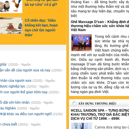
Hoàng Kao – đã từng bước xây d
bà sợ cừu'' có ý gì?
như một thương hiệu thẩm mỹ và đ
sâu mang tư duy hiện đại, chuyên n
biệt.
Cổ nhân dạy: 'Giàu
Ghế Massage D’san – Khẳng định đ
không kết bạn, hoạn
thương hiệu chăm sóc sức khỏe hà
Việt Nam
nạn chớ tìm người
thân'
Trong bối cảnh nhu 
sức khỏe tại nhà n
tăng, thị trường gh
Việt Nam chứng kiến 
mạnh mẽ với sự xuất hiện của nhiề
lớn. Giữa sự cạnh tranh đó, thư
massage D’san đã từng bước khẳng
ghĩa’
(22/02) - Nguồn:
bằng chất lượng sản phẩm, dịch vụ 
ận vấn đề của người xưa và nay
(22/02) -
cùng chiến lược phát triển bền vữ
đơn thuần là một thương hiệu cung
u nhân của người xưa
(22/02) - Nguồn:
chăm sóc sức khỏe, D’san còn tr
 được nghiệp lực
(22/02) - Nguồn:
tượng của sự uy tín, đẳng cấp và ni
hàng ngàn gia đình Việt.
 với con người thế gian hôm nay
(22/02) -
ối đãi với hôn nhân
(22/02) - Nguồn:
XÂY DỰNG THƯƠNG HIỆU
Giàu Nghèo
(22/02) - Nguồn:
HCELL SAIGON SPA – TƯNG BỪN
 thật khác xa điều con người nghĩ
(21/02)
KHAI TRƯƠNG, TRỢ GIÁ ĐẶC BIỆ
DỊCH VỤ CHỈ TỪ 199K – 499K
ạn chưa biết
(25/01) - Nguồn:
Canva đưa sáng tạo ứ