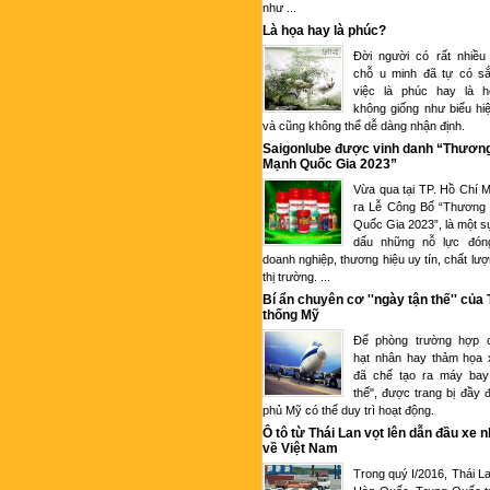
như ...
Là họa hay là phúc?
Đời người có rất nhiều
chỗ u minh đã tự có sắ
việc là phúc hay là 
không giống như biểu hi
và cũng không thể dễ dàng nhận định.
Saigonlube được vinh danh “Thươn
Mạnh Quốc Gia 2023”
Vừa qua tại TP. Hồ Chí M
ra Lễ Công Bố “Thương
Quốc Gia 2023”, là một s
dấu những nỗ lực đón
doanh nghiệp, thương hiệu uy tín, chất lượ
thị trường. ...
Bí ẩn chuyên cơ ''ngày tận thế'' của
thống Mỹ
Để phòng trường hợp c
hạt nhân hay thảm họa 
đã chế tạo ra máy bay
thế", được trang bị đầy 
phủ Mỹ có thể duy trì hoạt động.
Ô tô từ Thái Lan vọt lên dẫn đầu xe 
về Việt Nam
Trong quý I/2016, Thái L