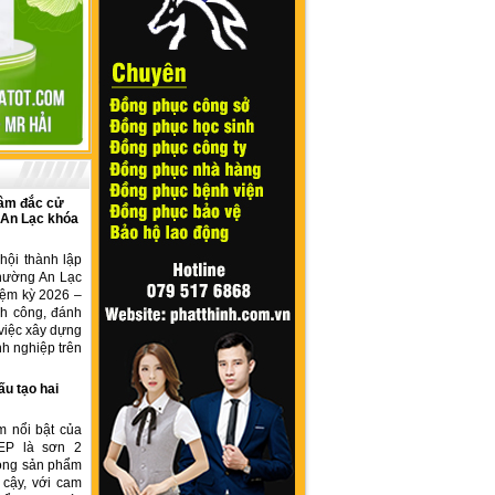
âm đắc cử
 An Lạc khóa
hội thành lập
hường An Lạc
iệm kỳ 2026 –
nh công, đánh
việc xây dựng
h nghiệp trên
ấu tạo hai
m nổi bật của
EP là sơn 2
dòng sản phẩm
 cậy, với cam