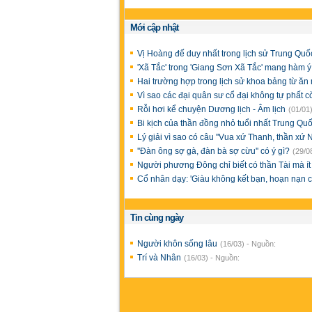
Mới cập nhật
Vị Hoàng đế duy nhất trong lịch sử Trung Quốc
'Xã Tắc' trong 'Giang Sơn Xã Tắc' mang hàm ý
Hai trường hợp trong lịch sử khoa bảng từ ăn 
Vì sao các đại quân sư cổ đại không tự phất
Rỗi hơi kể chuyện Dương lịch - Âm lịch
(01/01
Bi kịch của thần đồng nhỏ tuổi nhất Trung Qu
Lý giải vì sao có câu ''Vua xứ Thanh, thần xứ 
''Đàn ông sợ gà, đàn bà sợ cừu'' có ý gì?
(29/0
Người phương Đông chỉ biết có thần Tài mà ít
Cổ nhân dạy: 'Giàu không kết bạn, hoạn nạn c
Tin cùng ngày
Người khôn sống lâu
(16/03) - Nguồn:
Trí và Nhân
(16/03) - Nguồn: