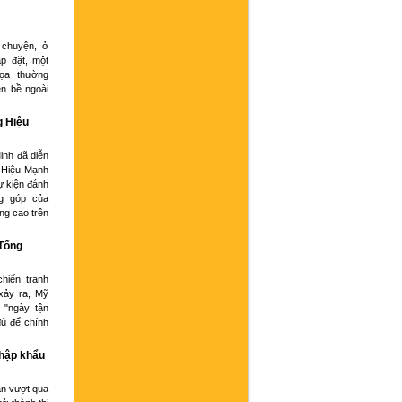
 chuyện, ở
p đặt, một
họa thường
ện bề ngoài
g Hiệu
inh đã diễn
 Hiệu Mạnh
ự kiện đánh
g góp của
ng cao trên
 Tổng
hiến tranh
xảy ra, Mỹ
 "ngày tận
đủ để chính
nhập khẩu
an vượt qua