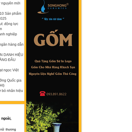
ỷ nguyên mới
p 10 Sản phẩm
2025
t: động lực
ơn
anh nghiệp
 ngân hàng dẫn
N DANH HIỆU
HÀNG ĐẦU
t ngọc Việt
ưỡng Quốc gia
HI)
ừ bỏ nhãn hiệu
 ngoài,
 nữ thương