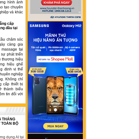
ựng hình ảnh
ào tạo chuyên
ghiệp và khác
ẳng cấp
ng đầu tại
cầu chăm sóc
gày càng gia
ế massage tại
sự phát triển
u thương hiệu
ơng hiệu ghế
 định vị thế
chuyên nghiệp
ng. Không chỉ
 cấp thiết bị
ở thành biểu
ềm tin đối với
G THÁNG
T TOÀN BỘ
ng dụng AI tại