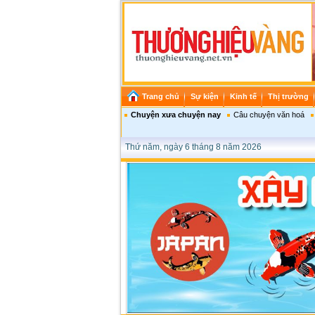
Trang chủ
Sự kiện
Kinh tế
Thị trường
Chuyện xưa chuyện nay
Câu chuyện văn hoá
Thứ năm, ngày 6 tháng 8 năm 2026