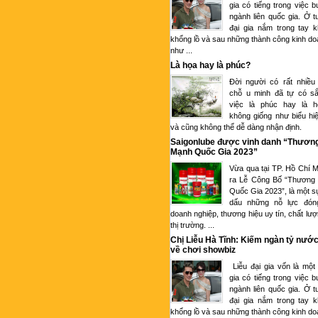
gia có tiếng trong việc 
ngành liên quốc gia. Ở tu
đại gia nắm trong tay k
khổng lồ và sau những thành công kinh d
như ...
Là họa hay là phúc?
Đời người có rất nhiều
chỗ u minh đã tự có sắ
việc là phúc hay là 
không giống như biểu hi
và cũng không thể dễ dàng nhận định.
Saigonlube được vinh danh “Thươn
Mạnh Quốc Gia 2023”
Vừa qua tại TP. Hồ Chí M
ra Lễ Công Bố “Thương
Quốc Gia 2023”, là một s
dấu những nỗ lực đón
doanh nghiệp, thương hiệu uy tín, chất lượ
thị trường. ...
Chị Liễu Hà Tĩnh: Kiếm ngàn tỷ nước
về chơi showbiz
Liễu đại gia vốn là một
gia có tiếng trong việc 
ngành liên quốc gia. Ở tu
đại gia nắm trong tay k
khổng lồ và sau những thành công kinh d