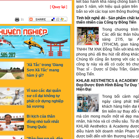
kết bảo hành khả năng chống bám b
gian 5 năm, với hiệu quả giảm trê
[
Quay lại
]
bẩn so với các loại sơn thông thườn
Tinh bột nghệ đỏ - Sản phẩm chất
In
thiên nhiên của Công ty Đồng Tiến
Trong chương trìn
Các đối tác thân hữu
sáng 27/5, tại 
(TP.HCM), gian hàng
TNHH TM XNK Đồng Tiến với khá nhi
phong phú đã thu hút rất đông kha
Chúng tôi cũng ấn tượng với các 
công ty này và đã có cuộc trò chu
'Xã Tắc' trong 'Giang
Thạc sĩ - Dược sĩ Diệu Trần, Gia
Sơn Xã Tắc' mang
Đồng Tiến.
hàm ý gì?
KHLAB AESTHETICS & ACADEMY –
Đẹp Được Định Hình Bằng Tư Duy
Hiện Đại
Vì sao các đại quân
sư cổ đại không tự
Trong bối cảnh ng
phất cờ dựng nghiệp
ngày càng phát tr
khách hàng hiện đại 
bá vương
tìm kiếm sự thay đổi 
mà còn mong muốn một vẻ đẹp ma
Bi kịch của thần
nhân, hài hòa và có chiều sâu. Từ đ
đồng nhỏ tuổi nhất
KHLAB Aesthetics & Academy được
Trung Quốc
điều hành bởi doanh nhân Phạm V
được biết đến với tên thương hiệu c
''Đàn ông sợ gà, đàn