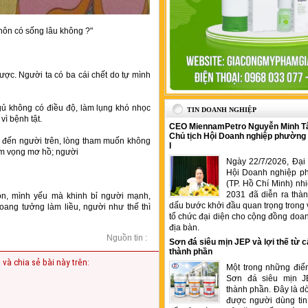
hôn có sống lâu không ?"
được. Người ta có ba cái chết do tự mình
gủ không có điều độ, làm lụng khó nhọc
TIN DOANH NGHIỆP
vì bệnh tật.
CEO MiennamPetro Nguyễn Minh T
Chủ tịch Hội Doanh nghiệp phường
 đến người trên, lòng tham muốn không
I
am vọng mơ hồ; người
Ngày 22/7/2026, Đại 
Hội Doanh nghiệp p
(TP. Hồ Chí Minh) nh
2031 đã diễn ra thà
ôn, mình yếu mà khinh bỉ người mạnh,
dấu bước khởi đầu quan trọng trong 
oang tưởng làm liều, người như thế thì
tổ chức đại diện cho cộng đồng doan
địa bàn.
Nguồn tin :
Sơn đá siêu mịn JEP và lợi thế từ c
thành phần
 và chia sẻ bài này trên:
Một trong những điể
Sơn đá siêu mịn J
thành phần. Đây là 
được người dùng tin