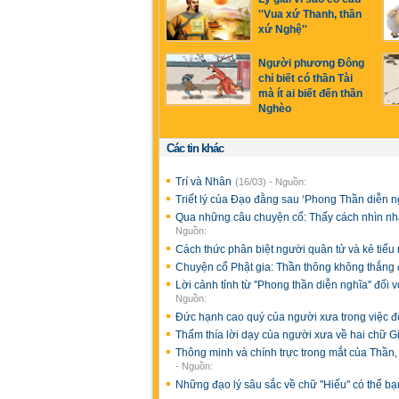
''Vua xứ Thanh, thần
xứ Nghệ''
Người phương Đông
chỉ biết có thần Tài
mà ít ai biết đến thần
Nghèo
Các tin khác
Trí và Nhân
(16/03) - Nguồn:
Triết lý của Đạo đằng sau ‘Phong Thần diễn n
Qua những câu chuyện cổ: Thấy cách nhìn nh
Nguồn:
Cách thức phân biệt người quân tử và kẻ tiể
Chuyện cổ Phật gia: Thần thông không thắng
Lời cảnh tỉnh từ ''Phong thần diễn nghĩa'' đối
Nguồn:
Đức hạnh cao quý của người xưa trong việc đ
Thấm thía lời dạy của người xưa về hai chữ 
Thông minh và chính trực trong mắt của Thần,
- Nguồn:
Những đạo lý sâu sắc về chữ ''Hiếu'' có thể b